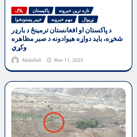
تازه ترین خبرونه
پاکیستان
بلاګ
نړیوال
مهم خبرونه
خیبر پښتونخوا
د پاکستان او افغانستان ترمینځ د بارډر
شخړه، باید دواړه هیوادونه د صبر مظاهره
وکړي
Abdullah
Mar 11, 2025