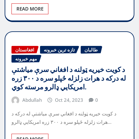
READ MORE
طالبان
تازه ترین خبرونه
افغانستان
مهم خبرونه
د کویت خیریه ټولنه د افغاني سرې میاشتې
له درکه د هرات زلزله ځپلو سره د ۳۰۰ زره
امریکایي ډالرو مرسته کوي.
Abdullah
Oct 24, 2023
0
د کویت خیریه ټولنه د افغاني سرې میاشتې له درکه د
هرات زلزله ځپلو سره د ۳۰۰ زره امریکایي ډالرو…
READ MORE