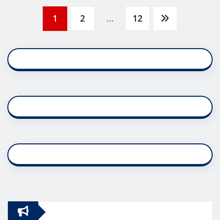
Posts
1
2
…
12
pagination