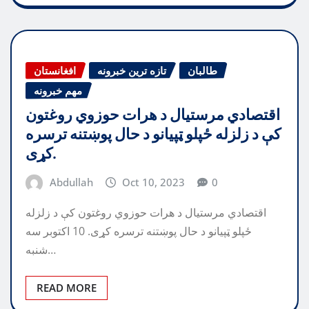
طالبان
تازه ترین خبرونه
افغانستان
مهم خبرونه
اقتصادي مرستیال د هرات حوزوي روغتون
کې د زلزله ځپلو ټپیانو د حال پوښتنه ترسره
کړی.
Abdullah
Oct 10, 2023
0
اقتصادي مرستیال د هرات حوزوي روغتون کې د زلزله
ځپلو ټپیانو د حال پوښتنه ترسره کړی. 10 اکتوبر سه
شنبه…
READ MORE