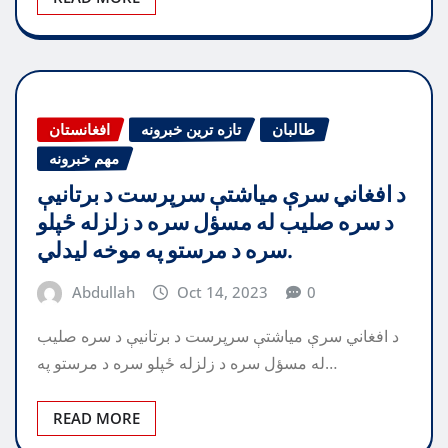
طالبان
تازه ترین خبرونه
افغانستان
مهم خبرونه
د افغاني سرې میاشتې سرپرست د برتانیې
د سره صلیب له مسؤل سره د زلزله ځپلو
سره د مرستو په موخه لیدلي.
Abdullah
Oct 14, 2023
0
د افغاني سرې میاشتې سرپرست د برتانیې د سره صلیب
له مسؤل سره د زلزله ځپلو سره د مرستو په…
READ MORE