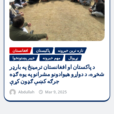
تازه ترین خبرونه
پاکیستان
افغانستان
نړیوال
مهم خبرونه
خیبر پښتونخوا
د پاکستان او افغانستان ترمینځ په بارډر
شخړه، د دواړو هیوادونو مشرانو په یوه ګډه
جرګه کښې ګډون کړې
Abdullah
Mar 9, 2025