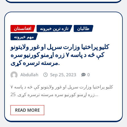
طالبان
تازه ترین خبرونه
افغانستان
مهم خبرونه
کلیو پراختیا وزارت سرپل او غور ولایتونو
کې څه د پاسه ۷ زره اړمنو کورنیو سره
مرسته ترسره کړی.
Abdullah
Sep 25, 2023
0
کلیو پراختیا وزارت سرپل او غور ولایتونو کې څه د پاسه ۷
زره اړمنو کورنیو سره مرسته ترسره کړی. 25…
READ MORE