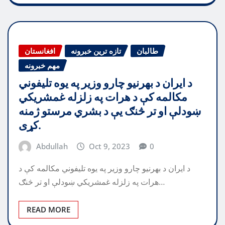
طالبان
تازه ترین خبرونه
افغانستان
مهم خبرونه
د ایران د بهرنیو چارو وزیر په یوه تلیفوني
مکالمه کې د هرات په زلزله غمشریکي
ښودلې او تر څنګ یې د بشري مرستو ژمنه
کړی.
Abdullah
Oct 9, 2023
0
د ایران د بهرنیو چارو وزیر په یوه تلیفوني مکالمه کې د
هرات په زلزله غمشریکي ښودلې او تر څنګ…
READ MORE