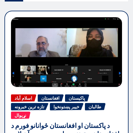
پاکیستان
افغانستان
اسلام آباد
طالبان
خیبر پښتونخوا
تازه ترین خبرونه
نړیوال
د پاکستان او افغانستان ځوانانو فورم د