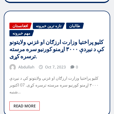
طالبان
تازه ترین خبرونه
افغانستان
مهم خبرونه
کلیو پراختیا وزارت ارزګان او غزني ولایتونو
کې د نیږدې ۳۰۰۰ اړمنو کورنیو سره مرسته
ترسره کړی.
Abdullah
Oct 7, 2023
0
کلیو پراختیا وزارت ارزګان او غزني ولایتونو کې د نیږدې
۳۰۰۰ اړمنو کورنیو سره مرسته ترسره کړی. 07 اکتوبر
شنبه…
READ MORE