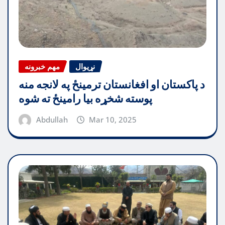
نړیوال
مهم خبرونه
د پاکستان او افغانستان ترمینځ په لانجه منه
پوسته شخړه بیا رامینځ ته شوه
Abdullah
Mar 10, 2025