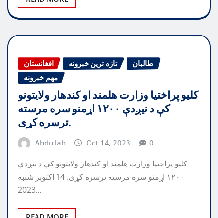
طالبان
تازه ترین خبرونه
افغانستان
مهم خبرونه
کلیو پراختیا وزارت هلمند او کندهار ولایتونو
کې د نیږدې ۱۲۰۰ اړمنو سره مرسته
ترسره کړی.
Abdullah
Oct 14, 2023
0
کلیو پراختیا وزارت هلمند او کندهار ولایتونو کې د نیږدې
۱۲۰۰ اړمنو سره مرسته ترسره کړی. 14 اکتوبر شنبه
2023…
READ MORE