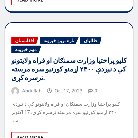
طالبان
تازه ترین خبرونه
افغانستان
مهم خبرونه
کلیو پراختیا وزارت سمنګان او فراه ولایتونو
کې د نیږدې ۲۴۰۰ اړمنو کورنیو سره مرسته
ترسره کړی.
Abdullah
Oct 17, 2023
0
کلیو پراختیا وزارت سمنګان او فراه ولایتونو کې د نیږدې
۲۴۰۰ اړمنو کورنیو سره مرسته ترسره کړی. 17 اکتوبر
سه…
READ MORE