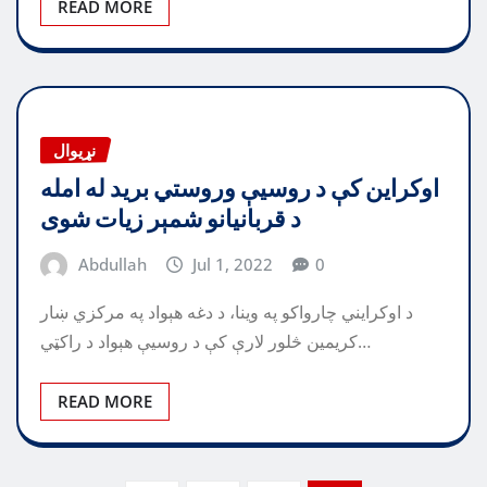
READ MORE
نړیوال
اوکراين کې د روسيې وروستي بريد له امله
د قربانيانو شمېر زيات شوی
Abdullah
Jul 1, 2022
0
د اوکرايني چارواکو په وينا، د دغه هېواد په مرکزي ښار
کريمين څلور لارې کې د روسيې هېواد د راکټي…
READ MORE