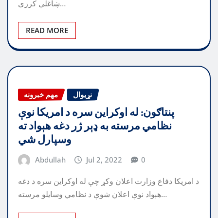
ښاغلي کرزي…
READ MORE
نړیوال
مهم خبرونه
پنتاګون: له اوکراين سره د امريکا نوې
نظامي مرسته به ډېر ژر دغه هېواد ته
وسپارل شي
Abdullah
Jul 2, 2022
0
د امريکا دفاع وزارت اعلان وکړ چې له اوکراين سره د دغه
هېواد نوې اعلان شوې د نظامي وسايلو مرسته…