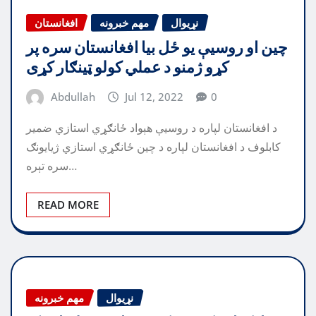
نړیوال
مهم خبرونه
افغانستان
چين او روسيې يو ځل بيا افغانستان سره پر
کړو ژمنو د عملي کولو ټينګار کړی
Abdullah
Jul 12, 2022
0
د افغانستان لپاره د روسيې هېواد ځانګړي استازي ضمير
کابلوف د افغانستان لپاره د چين ځانګړي استازي ژيايونګ
سره تېره…
READ MORE
نړیوال
مهم خبرونه