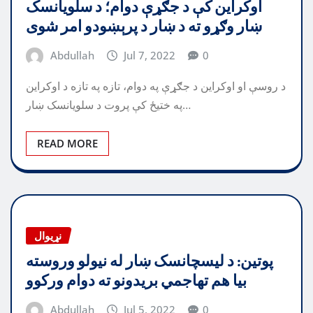
اوکراين کې د جګړې دوام؛ د سلويانسک
ښار وګړو ته د ښار د پرېښودو امر شوی
Abdullah
Jul 7, 2022
0
د روسې او اوکراين د جګړې په دوام، تازه په تازه د اوکراين
په ختيځ کې پروت د سلويانسک ښار…
READ MORE
نړیوال
پوتين: د ليسچانسک ښار له نيولو وروسته
بيا هم تهاجمي بريدونو ته دوام ورکوو
Abdullah
Jul 5, 2022
0