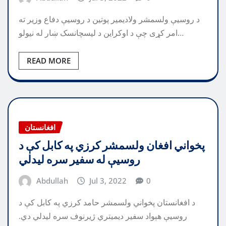
د روسيې ولسمشر ولاديمير پوتين د روسيې دفاع وزیر ته
امر کړی چې د اوکراين د ليسچانسک ښار له نيولو…
READ MORE
افغانستان
پخواني افغان ولسمشر کرزي په کابل کې د
روسيې له سفير سره ليدلي
Abdullah
Jul 3, 2022
0
د افغانستان پخواني ولسمشر حامد کرزي په کابل کې د
روسيې هېواد سفير ديميتري ژيرنوف سره ليدلي دي.