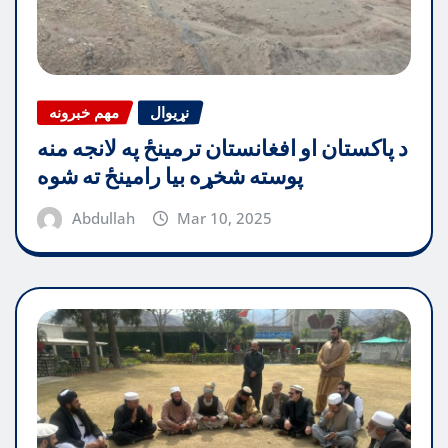
نړیوال
مهم خبرونه
د پاکستان او افغانستان ترمینځ په لانجه منه
پوسته شخړه بیا رامینځ ته شوه
Abdullah
Mar 10, 2025