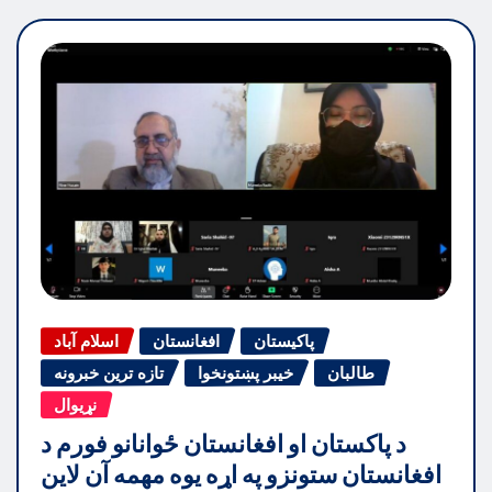
پاکیستان
افغانستان
اسلام آباد
طالبان
خیبر پښتونخوا
تازه ترین خبرونه
نړیوال
د پاکستان او افغانستان ځوانانو فورم د
افغانستان ستونزو په اړه یوه مهمه آن لاین