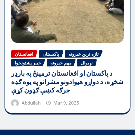
تازه ترین خبرونه
پاکیستان
افغانستان
نړیوال
مهم خبرونه
خیبر پښتونخوا
د پاکستان او افغانستان ترمینځ په بارډر
شخړه، د دواړو هیوادونو مشرانو په یوه ګډه
جرګه کښې ګډون کړې
Abdullah
Mar 9, 2025