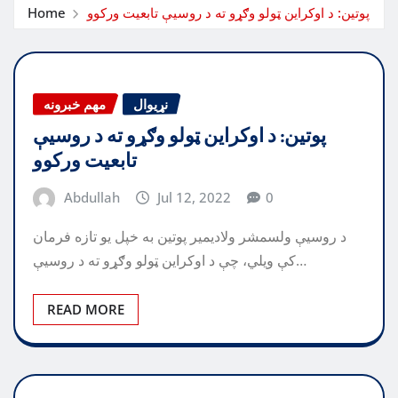
پوتين: د اوکراين ټولو وګړو ته د روسيې تابعيت ورکوو
Home
نړیوال
مهم خبرونه
پوتين: د اوکراين ټولو وګړو ته د روسيې
تابعيت ورکوو
Abdullah
Jul 12, 2022
0
د روسيې ولسمشر ولاديمير پوتين به خپل يو تازه فرمان
کې ويلي، چې د اوکراين ټولو وګړو ته د روسيې…
READ MORE