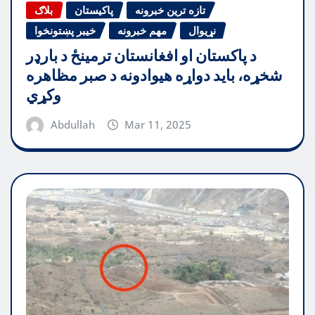
تازه ترین خبرونه
پاکیستان
بلاګ
نړیوال
مهم خبرونه
خیبر پښتونخوا
د پاکستان او افغانستان ترمینځ د بارډر
شخړه، باید دواړه هیوادونه د صبر مظاهره
وکړي
Abdullah
Mar 11, 2025