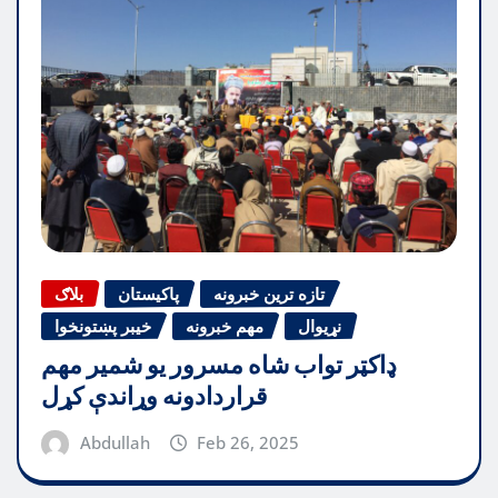
تازه ترین خبرونه
پاکیستان
بلاګ
نړیوال
مهم خبرونه
خیبر پښتونخوا
ډاکټر تواب شاه مسرور یو شمیر مهم
قراردادونه وړاندې کړل
Abdullah
Feb 26, 2025