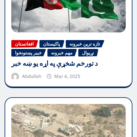
تازه ترین خبرونه
پاکیستان
افغانستان
نړیوال
مهم خبرونه
خیبر پښتونخوا
د تورخم شخړې په اړه یو ښه خبر
Abdullah
Mar 4, 2025