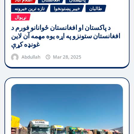
طالبان
خیبر پښتونخوا
تازه ترین خبرونه
نړیوال
د پاکستان او افغانستان ځوانانو فورم د
افغانستان ستونزو په اړه یوه مهمه آن لاین
غونډه کړې
Abdullah
Mar 28, 2025