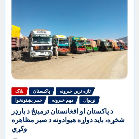
تازه ترین خبرونه
پاکیستان
بلاګ
نړیوال
مهم خبرونه
خیبر پښتونخوا
د پاکستان او افغانستان ترمینځ د بارډر
شخړه، باید دواړه هیوادونه د صبر مظاهره
وکړي