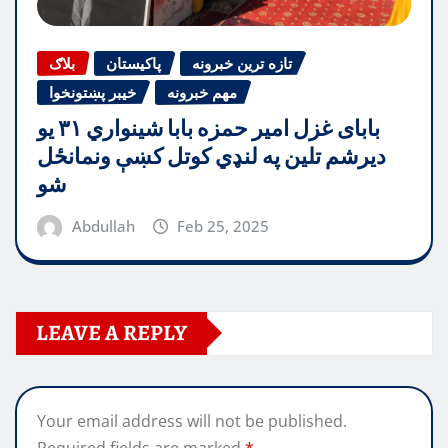
تازه ترین خبرونه
پاکیستان
بلاګ
مهم خبرونه
خیبر پښتونخوا
بابای غزل امیر حمزه بابا شینواري ۳۱ یو
دیرشم تلین په لنډي کوتل کښې ونمانځل
شو
Abdullah
Feb 25, 2025
LEAVE A REPLY
Your email address will not be published.
Required fields are marked
*