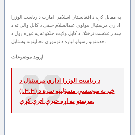
په مقابل کې، د افغانستان اسلامي امارت د رياست الوزرا
اداري مرستيال مولوي عبدالسلام حنفي د کابل والي ته د
ښه راغلاست ترڅنګ د کابل ولايت خلکو ته په غوره ډول د
خدمتونو رسولو لپاره د نوموړي فعاليتونه وستايل.
اړوند موضوعات
د ریاست الوزرا اداري مرستیال د
(I.H.H) خیریه موسسې مسؤلینو سره د
مرستو په اړه خبرې اترې کړي.