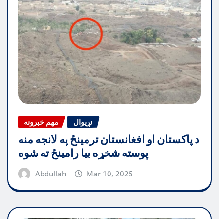
نړیوال
مهم خبرونه
د پاکستان او افغانستان ترمینځ په لانجه منه
پوسته شخړه بیا رامینځ ته شوه
Abdullah
Mar 10, 2025