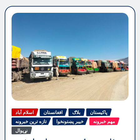
پاکیستان
بلاګ
افغانستان
اسلام آباد
مهم خبرونه
خیبر پښتونخوا
تازه ترین خبرونه
نړیوال