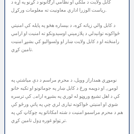
کابل ولايت د ملکي او نظامي ارګانونو د کړنو په اړه د
رياست الوزرا اداري معاونیت ته معلومات ورکړل.
د کابل والي زياته کړه، د بېساره هڅو په پايله کې امنيتي
ځواکونه توانېدلي د پلازمېنې اوسېدونکو ته امنيت او ارامي
رامنځته او د کابل ولايت ښار او ولسواليو کې بشپړ امنيت
تامين کړي.
نوموړي همداراز وويل، د محرم مراسم د دې مياشتې په
لومړۍ او دويمه ورځ د کابل ښار په جوماتونو او تکيه خانو
کې د اهل تشيع وروڼو له لوري په بشپړه ارامۍ کې ترسره
شوي او امنيتي ځواکونه تياری لري چې په پاتې ورځو کې
هم د محرم مراسمو امنيت د شته امکاناتو په چوکاټ کې په
تر ټولو غوره ډول تامين کړي.