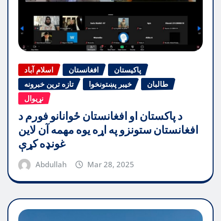
پاکیستان
افغانستان
اسلام آباد
طالبان
خیبر پښتونخوا
تازه ترین خبرونه
نړیوال
د پاکستان او افغانستان ځوانانو فورم د
افغانستان ستونزو په اړه یوه مهمه آن لاین
غونډه کړې
Abdullah
Mar 28, 2025