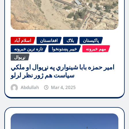
پاکیستان
بلاګ
افغانستان
اسلام آباد
مهم خبرونه
خیبر پښتونخوا
تازه ترین خبرونه
نړیوال
امیر حمزه بابا شینواري په نړیوال او ملکي
سیاست هم ژور نظر لرلو
Abdullah
Mar 4, 2025