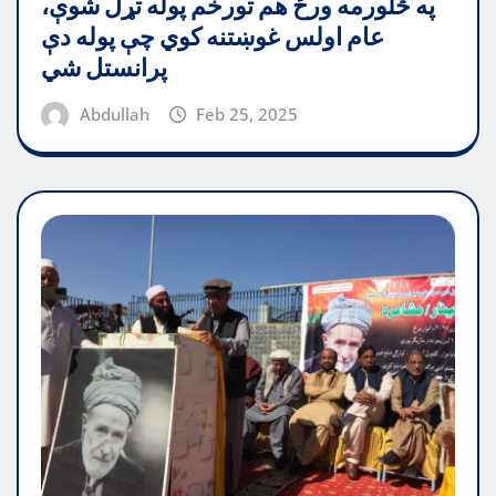
په څلورمه ورځ هم تورخم پوله تړل شوې،
عام اولس غوښتنه کوي چې پوله دې
پرانستل شي
Abdullah
Feb 25, 2025