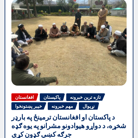
تازه ترین خبرونه
پاکیستان
افغانستان
نړیوال
مهم خبرونه
خیبر پښتونخوا
د پاکستان او افغانستان ترمینځ په بارډر
شخړه، د دواړو هیوادونو مشرانو په یوه ګډه
جرګه کښې ګډون کړې