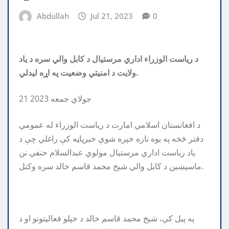
Abdullah
Jul 21, 2023
0
د ریاست الوزراء اداري مرستیال د کابل والي سره د یاد
ولایت د امنیتي وضعیت په اړه لیدلي.
21 جولاي جمعه 2023
د افغانستان اسلامي امارت د ریاست الوزراء له عمومي
دفتر څخه په یوه تازه خپره شوې خبرپاڼه کې راغلي چې د
یاد ریاست اداري مرستيال مولوي عبدالسلام حنفي نن
ماسپښين د کابل والي شيخ محمد قاسم خالد سره وکتل.
په پيل کې، شيخ محمد قاسم خالد د خپلو فعاليتونو او د