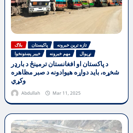
تازه ترین خبرونه
پاکیستان
بلاګ
نړیوال
مهم خبرونه
خیبر پښتونخوا
د پاکستان او افغانستان ترمینځ د بارډر
شخړه، باید دواړه هیوادونه د صبر مظاهره
وکړي
Abdullah
Mar 11, 2025