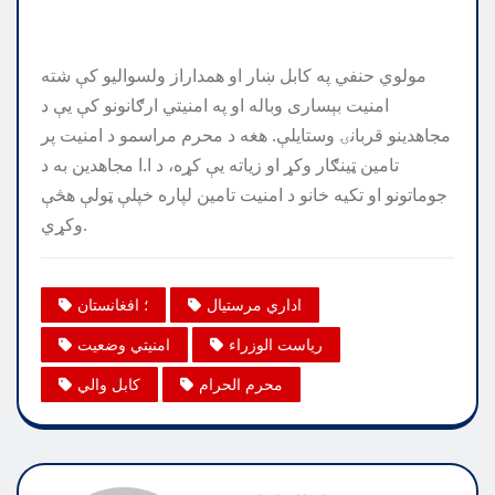
مولوي حنفي په کابل ښار او همداراز ولسوالیو کې شته
امنيت بېساری وباله او په امنيتي ارګانونو کې يې د
مجاهدينو قربانۍ وستايلې. هغه د محرم مراسمو د امنیت پر
تامين ټينګار وکړ او زياته يې کړه، د ا.ا مجاهدین به د
جوماتونو او تکيه خانو د امنيت تامين لپاره خپلې ټولې هڅې
وکړي.
اداري مرستیال
؛ افغانستان
ریاست الوزراء
امنیتي وضعیت
محرم الحرام
کابل والي