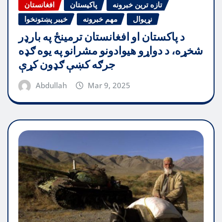
تازه ترین خبرونه
پاکیستان
افغانستان
نړیوال
مهم خبرونه
خیبر پښتونخوا
د پاکستان او افغانستان ترمینځ په بارډر
شخړه، د دواړو هیوادونو مشرانو په یوه ګډه
جرګه کښې ګډون کړې
Abdullah
Mar 9, 2025