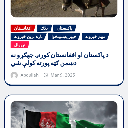
پاکیستان
بلاګ
افغانستان
مهم خبرونه
خیبر پښتونخوا
تازه ترین خبرونه
نړیوال
د پاکستان او افغانستان کورنۍ جهګړو نه
دښمن ګټه پورته کولې شي
Abdullah
Mar 9, 2025