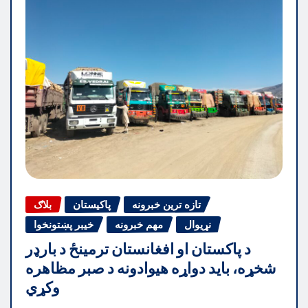
تازه ترین خبرونه
پاکیستان
بلاګ
نړیوال
مهم خبرونه
خیبر پښتونخوا
د پاکستان او افغانستان ترمینځ د بارډر
شخړه، باید دواړه هیوادونه د صبر مظاهره
وکړي