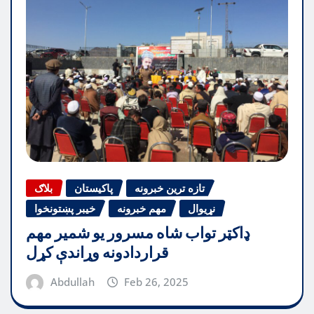
تازه ترین خبرونه
پاکیستان
بلاګ
نړیوال
مهم خبرونه
خیبر پښتونخوا
ډاکټر تواب شاه مسرور یو شمیر مهم
قراردادونه وړاندې کړل
Abdullah
Feb 26, 2025