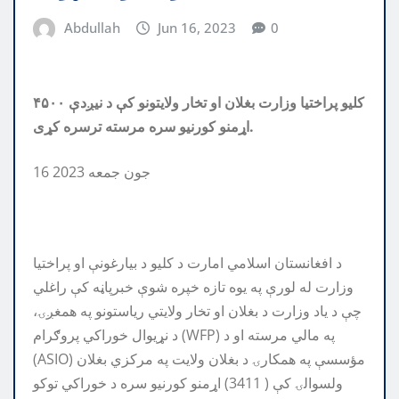
Abdullah
Jun 16, 2023
0
کلیو پراختیا وزارت بغلان او تخار ولایتونو کې د نیږدې ۴۵۰۰
اړمنو کورنیو سره مرسته ترسره کړی.
16 جون جمعه 2023
د افغانستان اسلامي امارت د کلیو د بیارغونې او پراختیا
وزارت له لورې په یوه تازه خپره شوې خبرپاڼه کې راغلي
چې د یاد وزارت د بغلان او تخار ولایتي ریاستونو په همغږۍ،
د نړیوال خوراکي پروګرام (WFP) په مالي مرسته او د
(ASIO) مؤسسې په همکارۍ د بغلان ولایت په مرکزي بغلان
ولسوالۍ کې ( 3411) اړمنو کورنیو سره د خوراکي توکو