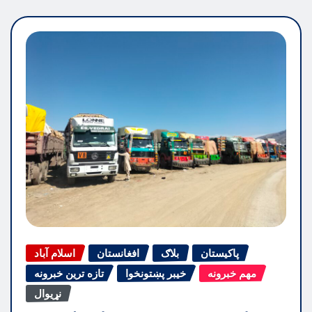
پاکیستان
بلاګ
افغانستان
اسلام آباد
مهم خبرونه
خیبر پښتونخوا
تازه ترین خبرونه
نړیوال