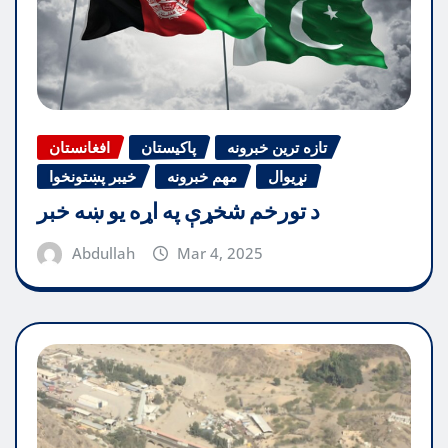
تازه ترین خبرونه
پاکیستان
افغانستان
نړیوال
مهم خبرونه
خیبر پښتونخوا
د تورخم شخړې په اړه یو ښه خبر
Abdullah
Mar 4, 2025