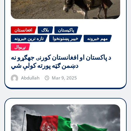
پاکیستان
بلاګ
افغانستان
مهم خبرونه
خیبر پښتونخوا
تازه ترین خبرونه
نړیوال
د پاکستان او افغانستان کورنۍ جهګړو نه
دښمن ګټه پورته کولې شي
Abdullah
Mar 9, 2025