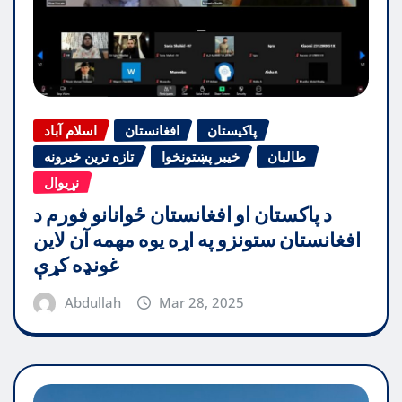
پاکیستان
افغانستان
اسلام آباد
طالبان
خیبر پښتونخوا
تازه ترین خبرونه
نړیوال
د پاکستان او افغانستان ځوانانو فورم د
افغانستان ستونزو په اړه یوه مهمه آن لاین
غونډه کړې
Abdullah
Mar 28, 2025