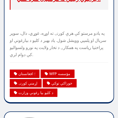
په یادو مرستو کې هرې کورنۍ ته اوړه، غوړي، دال، سوپر
سریال او پلمپي وویشل شول. یاد بهیر د کلیو د بیارغونې او
پراختیا ریاست په همکارۍ د تخار ولایت په نورو ولسوالیو
کې دوام لري.
WFP مؤسسه
؛ افغانستان
خوراکي توکي
اړمنې کورنۍ
د کلیو بیا رغونې وزارت