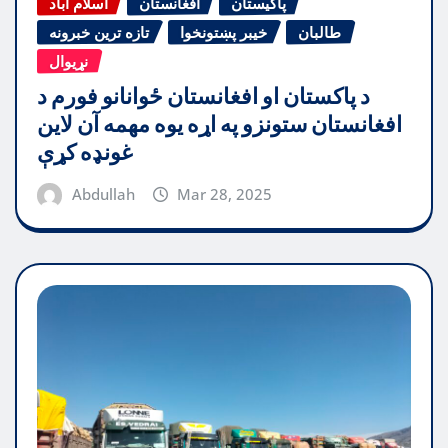
پاکیستان
افغانستان
اسلام آباد
طالبان
خیبر پښتونخوا
تازه ترین خبرونه
نړیوال
د پاکستان او افغانستان ځوانانو فورم د
افغانستان ستونزو په اړه یوه مهمه آن لاین
غونډه کړې
Abdullah
Mar 28, 2025