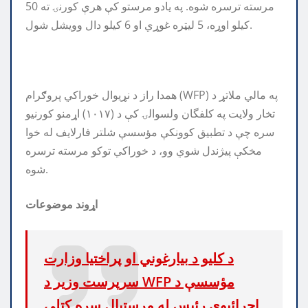
مرسته ترسره شوه. په یادو مرستو کې هرې کورنۍ ته 50
کیلو اوړه، 5 لیټره غوړي او 6 کیلو دال وویشل شول.
همدا راز د نړیوال خوراکي پروګرام (WFP) په مالي ملاتړ د
تخار ولایت په کلفگان ولسوالۍ کې د (۱۰۱۷) اړمنو کورنیو
سره چې د تطبیق کوونکې مؤسسې شلتر فارلایف له خوا
مخکې پیژندل شوي وو، د خوراکي توکو مرسته ترسره
شوه.
اړوند موضوعات
د کلیو د بیارغوني او پراختیا وزارت
سرپرست وزیر د WFP مؤسسې د
اجرائیوي رئیس له مرستیال سره کتلي.