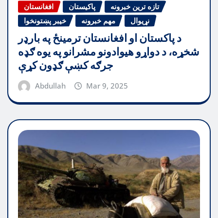
تازه ترین خبرونه
پاکیستان
افغانستان
نړیوال
مهم خبرونه
خیبر پښتونخوا
د پاکستان او افغانستان ترمینځ په بارډر
شخړه، د دواړو هیوادونو مشرانو په یوه ګډه
جرګه کښې ګډون کړې
Abdullah
Mar 9, 2025