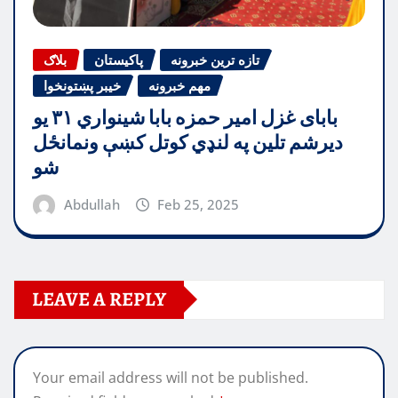
تازه ترین خبرونه
پاکیستان
بلاګ
مهم خبرونه
خیبر پښتونخوا
بابای غزل امیر حمزه بابا شینواري ۳۱ یو
دیرشم تلین په لنډي کوتل کښې ونمانځل
شو
Abdullah
Feb 25, 2025
LEAVE A REPLY
Your email address will not be published.