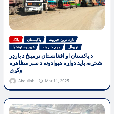
تازه ترین خبرونه
پاکیستان
بلاګ
نړیوال
مهم خبرونه
خیبر پښتونخوا
د پاکستان او افغانستان ترمینځ د بارډر
شخړه، باید دواړه هیوادونه د صبر مظاهره
وکړي
Abdullah
Mar 11, 2025