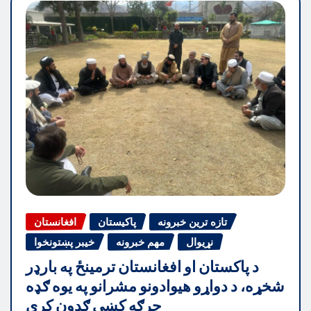
تازه ترین خبرونه
پاکیستان
افغانستان
نړیوال
مهم خبرونه
خیبر پښتونخوا
د پاکستان او افغانستان ترمینځ په بارډر
شخړه، د دواړو هیوادونو مشرانو په یوه ګډه
جرګه کښې ګډون کړې