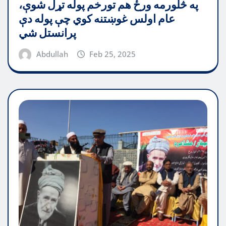
په څلورمه ورځ هم تورخم پوله تړل شوې،
عام اولس غوښتنه کوي چې پوله دې
پرانستل شي
Abdullah
Feb 25, 2025