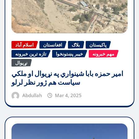
پاکیستان
بلاګ
افغانستان
اسلام آباد
مهم خبرونه
خیبر پښتونخوا
تازه ترین خبرونه
نړیوال
امیر حمزه بابا شینواري په نړیوال او ملکي
سیاست هم ژور نظر لرلو
Abdullah
Mar 4, 2025