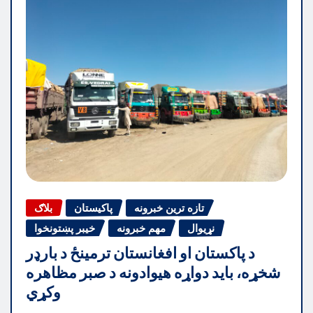
تازه ترین خبرونه
پاکیستان
بلاګ
نړیوال
مهم خبرونه
خیبر پښتونخوا
د پاکستان او افغانستان ترمینځ د بارډر
شخړه، باید دواړه هیوادونه د صبر مظاهره
وکړي