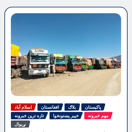
پاکیستان
بلاګ
افغانستان
اسلام آباد
مهم خبرونه
خیبر پښتونخوا
تازه ترین خبرونه
نړیوال