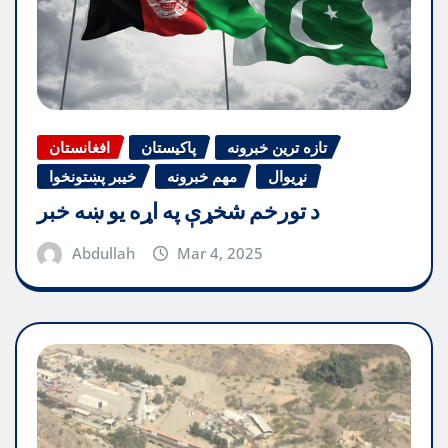
تازه ترین خبرونه
پاکیستان
افغانستان
نړیوال
مهم خبرونه
خیبر پښتونخوا
د تورخم شخړې په اړه یو ښه خبر
Abdullah
Mar 4, 2025