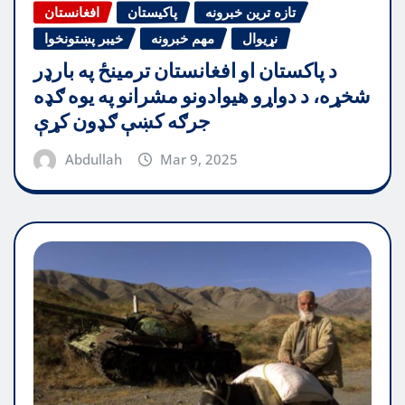
تازه ترین خبرونه
پاکیستان
افغانستان
نړیوال
مهم خبرونه
خیبر پښتونخوا
د پاکستان او افغانستان ترمینځ په بارډر
شخړه، د دواړو هیوادونو مشرانو په یوه ګډه
جرګه کښې ګډون کړې
Abdullah
Mar 9, 2025