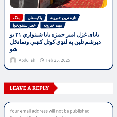
تازه ترین خبرونه
پاکیستان
بلاګ
مهم خبرونه
خیبر پښتونخوا
بابای غزل امیر حمزه بابا شینواري ۳۱ یو
دیرشم تلین په لنډي کوتل کښې ونمانځل
شو
Abdullah
Feb 25, 2025
LEAVE A REPLY
Your email address will not be published.