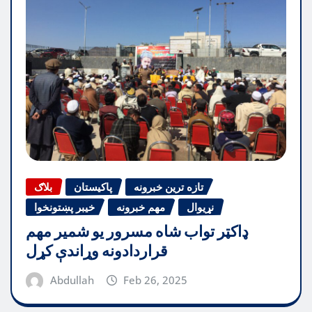
تازه ترین خبرونه
پاکیستان
بلاګ
نړیوال
مهم خبرونه
خیبر پښتونخوا
ډاکټر تواب شاه مسرور یو شمیر مهم
قراردادونه وړاندې کړل
Abdullah
Feb 26, 2025