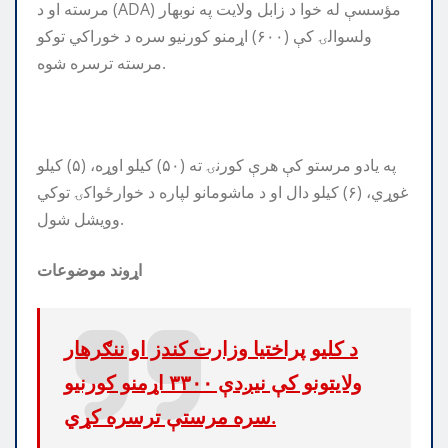
مرسته او د (ADA) مؤسسې له خوا د زابل ولایت په نوبهار
ولسوالۍ کې (۶۰۰) اړمنو کورنیو سره د خوراکي توکو
مرسته ترسره شوه.
په یادو مرستو کې هرې کورنۍ ته (۵۰) کیلو اوړه، (۵) کیلو
غوړي، (۶) کیلو دال او د ماشومانو لپاره د خوارځواکۍ توکي
وویشل شول.
اړوند موضوعات
د کلیو پراختیا وزارت کندز او ننګرهار
ولایتونو کې نیږدې ۳۳۰۰ اړمنو کورنیو
سره مرستې ترسره کړي.