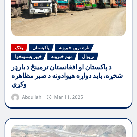
تازه ترین خبرونه
پاکیستان
بلاګ
نړیوال
مهم خبرونه
خیبر پښتونخوا
د پاکستان او افغانستان ترمینځ د بارډر
شخړه، باید دواړه هیوادونه د صبر مظاهره
وکړي
Abdullah
Mar 11, 2025