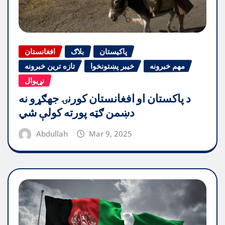
پاکیستان
بلاګ
افغانستان
مهم خبرونه
خیبر پښتونخوا
تازه ترین خبرونه
نړیوال
د پاکستان او افغانستان کورنۍ جهګړو نه
دښمن ګټه پورته کولې شي
Abdullah
Mar 9, 2025