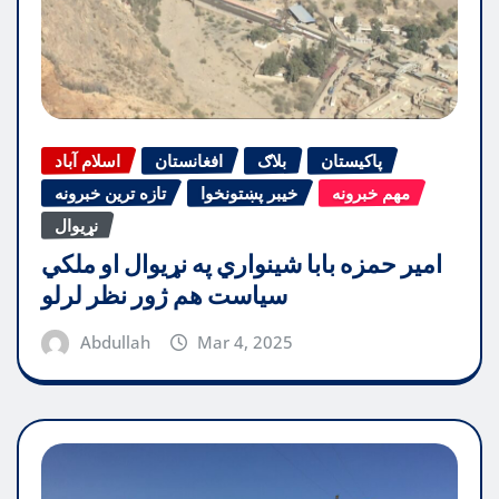
پاکیستان
بلاګ
افغانستان
اسلام آباد
مهم خبرونه
خیبر پښتونخوا
تازه ترین خبرونه
نړیوال
امیر حمزه بابا شینواري په نړیوال او ملکي
سیاست هم ژور نظر لرلو
Abdullah
Mar 4, 2025