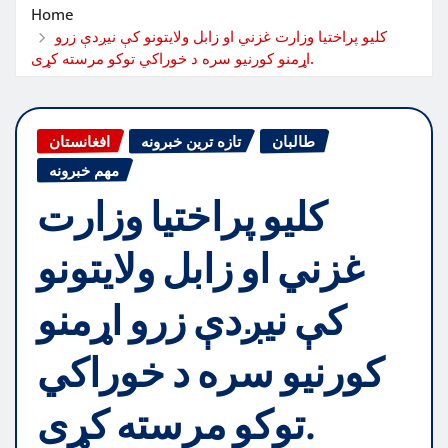
Home
کلیو پراختیا وزارت غزني او زابل ولایتونو کې نیږدې زرو
اړمنو کورنیو سره د خوراکي توکو مرسته کړی.
طالبان
تازه ترین خبرونه
افغانستان
مهم خبرونه
کلیو پراختیا وزارت
غزني او زابل ولایتونو
کې نیږدې زرو اړمنو
کورنیو سره د خوراکي
توکو مرسته کړی.