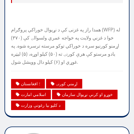
همدا راز په غزنی کې د نړیوال خوراکي پروګرام (WFP) له
خوا د غزني ولایت په خواجه عمري ولسوالۍ کې (۳۷۰)
اړمنو کورنیو سره د خوراکي توکو مرسته ترسره شوه. په
یادو مرستو کې هرې کورنۍ ته (۵۰) کیلو اوړه، (۵) لیټره
غوړي او (۶) کیلو دال وویشل شول.
اړمنې کورنۍ
؛ افغانستان
خوړو او کرنې نړیوال سازمان
اسلامي امارت
د کلیو بیا رغونې وزارت