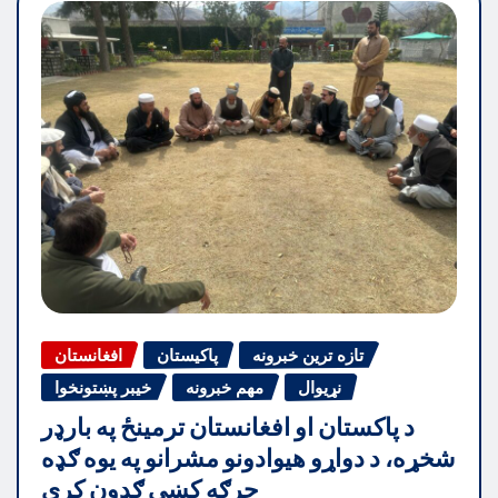
تازه ترین خبرونه
پاکیستان
افغانستان
نړیوال
مهم خبرونه
خیبر پښتونخوا
د پاکستان او افغانستان ترمینځ په بارډر
شخړه، د دواړو هیوادونو مشرانو په یوه ګډه
جرګه کښې ګډون کړې