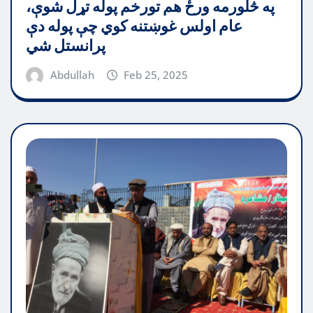
په څلورمه ورځ هم تورخم پوله تړل شوې،
عام اولس غوښتنه کوي چې پوله دې
پرانستل شي
Abdullah
Feb 25, 2025