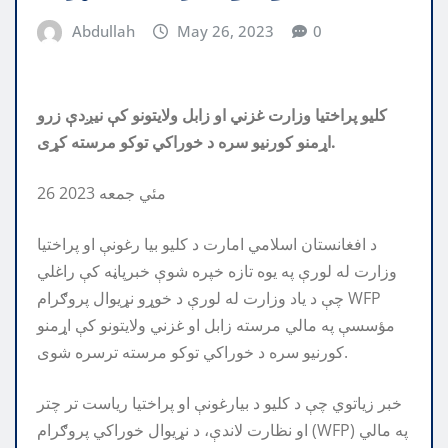
Abdullah
May 26, 2023
0
کلیو پراختیا وزارت غزني او زابل ولایتونو کې نیږدې زرو
اړمنو کورنیو سره د خوراکي توکو مرسته کړی.
26 مئي جمعه 2023
د افغانستان اسلامي امارت د کلیو بیا رغونې او پراختیا
وزارت له لورې په یوه تازه خپره شوې خبرپاڼه کې راغلي
چې د یاد وزارت له لورې د خوړو نړیوال پروګرام WFP
مؤسسې په مالي مرسته زابل او غزني ولایتونو کې اړمنو
کورنیو سره د خوراکي توکو مرسته ترسره شوی.
خبر زیاتوي چې د کلیو د بیارغونې او پراختیا ریاست تر چتر
او نظارت لاندې، د نړیوال خوراکي پروګرام (WFP) په مالي