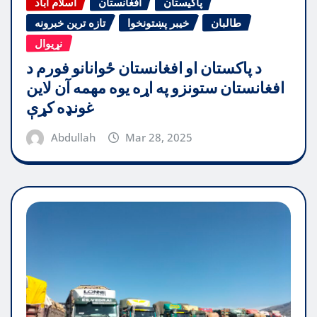
پاکیستان
افغانستان
اسلام آباد
طالبان
خیبر پښتونخوا
تازه ترین خبرونه
نړیوال
د پاکستان او افغانستان ځوانانو فورم د
افغانستان ستونزو په اړه یوه مهمه آن لاین
غونډه کړې
Abdullah
Mar 28, 2025