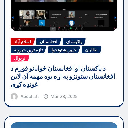
پاکیستان
افغانستان
اسلام آباد
طالبان
خیبر پښتونخوا
تازه ترین خبرونه
نړیوال
د پاکستان او افغانستان ځوانانو فورم د
افغانستان ستونزو په اړه یوه مهمه آن لاین
غونډه کړې
Abdullah
Mar 28, 2025