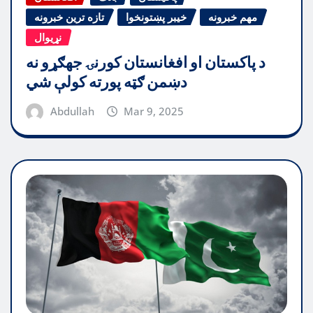
مهم خبرونه
خیبر پښتونخوا
تازه ترین خبرونه
نړیوال
د پاکستان او افغانستان کورنۍ جهګړو نه
دښمن ګټه پورته کولې شي
Abdullah
Mar 9, 2025