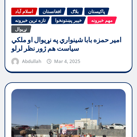
پاکیستان
بلاګ
افغانستان
اسلام آباد
مهم خبرونه
خیبر پښتونخوا
تازه ترین خبرونه
نړیوال
امیر حمزه بابا شینواري په نړیوال او ملکي
سیاست هم ژور نظر لرلو
Abdullah
Mar 4, 2025