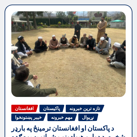
تازه ترین خبرونه
پاکیستان
افغانستان
نړیوال
مهم خبرونه
خیبر پښتونخوا
د پاکستان او افغانستان ترمینځ په بارډر