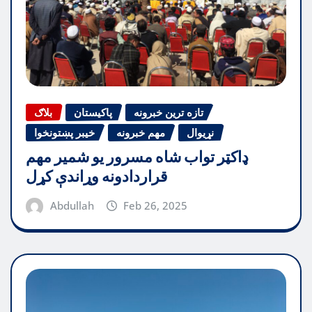
تازه ترین خبرونه
پاکیستان
بلاګ
نړیوال
مهم خبرونه
خیبر پښتونخوا
ډاکټر تواب شاه مسرور یو شمیر مهم
قراردادونه وړاندې کړل
Abdullah
Feb 26, 2025