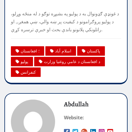
د غونډې ګډونوال به د پولیو په بشپړه توګو د له منځه وړلو،
د پولیو پروګرامونو د کیفیت پر ښه والي، ښې همغږۍ او
راتلونکي پلانونو باندې بحث او خبرې ترسره کړي.
پاکستان
اسلام آباد
؛ افغانستان
د افغانستان د عامې روغتیا وزارت
پولیو
کنفرانس
Abdullah
Website: