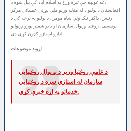
دغه غونډه چې تیره ورځ په اسلام اباد کې پیل شوه د
افغانستان د پولیو د له منځه وړلو ملي بېړني عملیاتي مرکز
رئیس، ډاکټر نېک ولي شاه مومن، د پولیو په برخه کې د
یونیسف، روغتیا نړیوال سازمان او د یو شمېر نورو نړیوالو
ادارو استازو ګډون کړی دی.
اړوند موضوعات
د عامې روغتیا وزیر د نړیوال روغتیایي
سازمان له استازي سره د روغتیایي
خدماتو په اړه خبرې کړي.