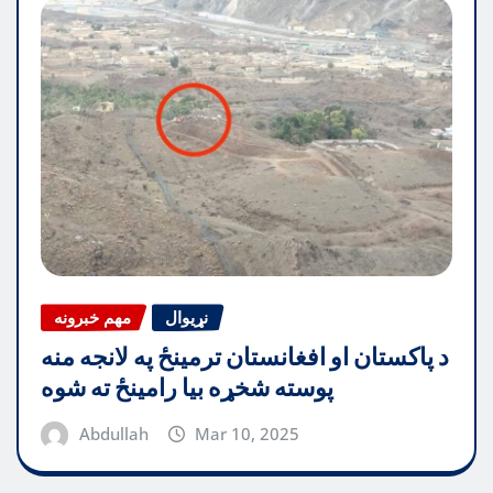
نړیوال
مهم خبرونه
د پاکستان او افغانستان ترمینځ په لانجه منه
پوسته شخړه بیا رامینځ ته شوه
Abdullah
Mar 10, 2025