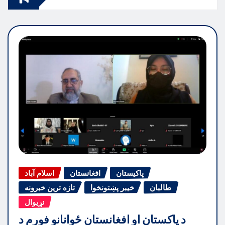
پاکیستان
افغانستان
اسلام آباد
طالبان
خیبر پښتونخوا
تازه ترین خبرونه
نړیوال
د پاکستان او افغانستان ځوانانو فورم د