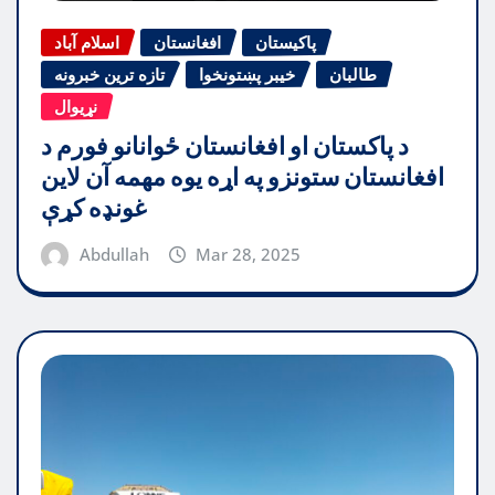
پاکیستان
افغانستان
اسلام آباد
طالبان
خیبر پښتونخوا
تازه ترین خبرونه
نړیوال
د پاکستان او افغانستان ځوانانو فورم د
افغانستان ستونزو په اړه یوه مهمه آن لاین
غونډه کړې
Abdullah
Mar 28, 2025