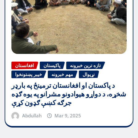
تازه ترین خبرونه
پاکیستان
افغانستان
نړیوال
مهم خبرونه
خیبر پښتونخوا
د پاکستان او افغانستان ترمینځ په بارډر
شخړه، د دواړو هیوادونو مشرانو په یوه ګډه
جرګه کښې ګډون کړې
Abdullah
Mar 9, 2025