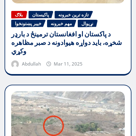
تازه ترین خبرونه
پاکیستان
بلاګ
نړیوال
مهم خبرونه
خیبر پښتونخوا
د پاکستان او افغانستان ترمینځ د بارډر
شخړه، باید دواړه هیوادونه د صبر مظاهره
وکړي
Abdullah
Mar 11, 2025