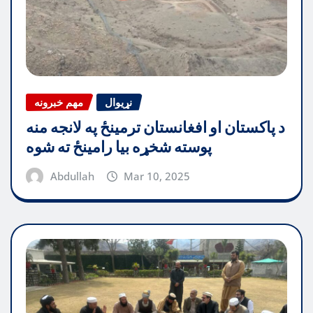
نړیوال
مهم خبرونه
د پاکستان او افغانستان ترمینځ په لانجه منه
پوسته شخړه بیا رامینځ ته شوه
Abdullah
Mar 10, 2025