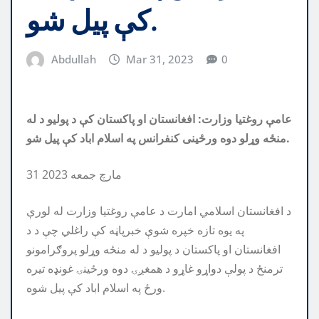
کې پیل شو.
Abdullah
Mar 31, 2023
0
عامې روغتیا وزارت: افغانستان او پاکستان کې د پولیو د له
منځه وړلو دوه ورځینی کنفرانس په اسلام اباد کې پیل شو.
31 مارچ جمعه 2023
د افغانستان اسلامي امارت د عامې روغتیا وزارت له لورې
په یوه تازه خپره شوې خبرپاڼه کې راغلي چې د د
افغانستان او پاکستان د پولیو د له منځه وړلو پروګرامونو
ترمنځ د پولې دواړو غاړو د همغږۍ دوه ورځینۍ غونډه تیره
ورځ په اسلام اباد کې پیل شوه.