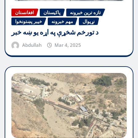
تازه ترین خبرونه
پاکیستان
افغانستان
نړیوال
مهم خبرونه
خیبر پښتونخوا
د تورخم شخړې په اړه یو ښه خبر
Abdullah
Mar 4, 2025