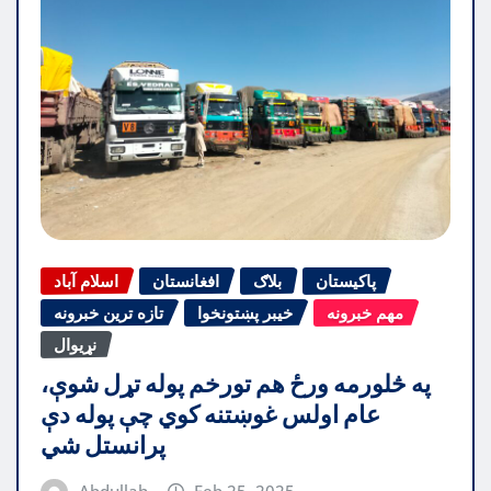
پاکیستان
بلاګ
افغانستان
اسلام آباد
مهم خبرونه
خیبر پښتونخوا
تازه ترین خبرونه
نړیوال
په څلورمه ورځ هم تورخم پوله تړل شوې،
عام اولس غوښتنه کوي چې پوله دې
پرانستل شي
Abdullah
Feb 25, 2025