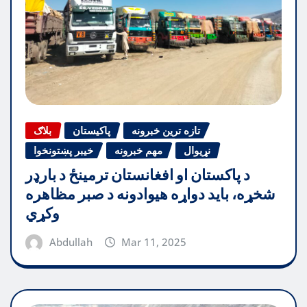
تازه ترین خبرونه
پاکیستان
بلاګ
نړیوال
مهم خبرونه
خیبر پښتونخوا
د پاکستان او افغانستان ترمینځ د بارډر
شخړه، باید دواړه هیوادونه د صبر مظاهره
وکړي
Abdullah
Mar 11, 2025