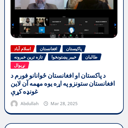
پاکیستان
افغانستان
اسلام آباد
طالبان
خیبر پښتونخوا
تازه ترین خبرونه
نړیوال
د پاکستان او افغانستان ځوانانو فورم د
افغانستان ستونزو په اړه یوه مهمه آن لاین
غونډه کړې
Abdullah
Mar 28, 2025