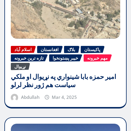
پاکیستان
بلاګ
افغانستان
اسلام آباد
مهم خبرونه
خیبر پښتونخوا
تازه ترین خبرونه
نړیوال
امیر حمزه بابا شینواري په نړیوال او ملکي
سیاست هم ژور نظر لرلو
Abdullah
Mar 4, 2025