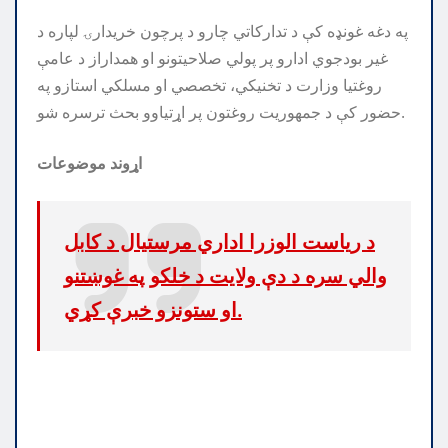
په دغه غونډه کې د تدارکاتي چارو د پرچون خريدارۍ لپاره د
غير بودجوي ادارو پر پولي صلاحيتونو او همداراز د عامې
روغتيا وزارت د تخنيکي، تخصصي او مسلکي استازو په
حضور کې د جمهوريت روغتون پر اړتیاوو بحث ترسره شو.
اړوند موضوعات
د رياست الوزرا اداري مرستيال د کابل
والي سره د دې ولایت د خلکو په غوښتنو
او ستونزو خبرې کړي.