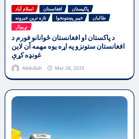
پاکیستان
افغانستان
اسلام آباد
طالبان
خیبر پښتونخوا
تازه ترین خبرونه
نړیوال
د پاکستان او افغانستان ځوانانو فورم د
افغانستان ستونزو په اړه یوه مهمه آن لاین
غونډه کړې
Abdullah
Mar 28, 2025