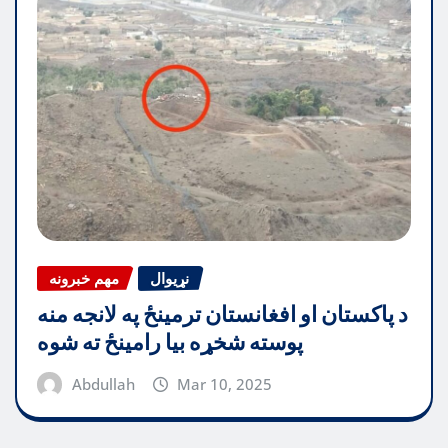
نړیوال
مهم خبرونه
د پاکستان او افغانستان ترمینځ په لانجه منه
پوسته شخړه بیا رامینځ ته شوه
Abdullah
Mar 10, 2025