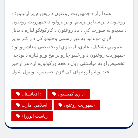
همدا راز د جمهوریت روغتون د ريفورم پر اړتياوو؛ ‏د
روغتون د بریښنا پر ترميم او برابرولو، د جمهوريت روغتون
د بندېدو په صورت کې د ياد روغتون د کارکونکو لپاره د بديل
لارې موندلو، په غير رسمي وختونو کې د ډاکترانو پر
عمومي تشکيل، عادي، امتيازي او تخصصي معاشونو او د
جمهوريت روغتون د ورځنيو چارو پر مخ وړو لپاره د بودجې
تخصيص او په مياشتني ډول د هغه ورکولو په اړه هر اړخيز
بحث وشو او په پای کې لازم تصميمونه ونيول شول.
اداري کمیسیون
؛ افغانستان
جمهوریت روغتون
اسلامي امارت
ریاست الوزراء