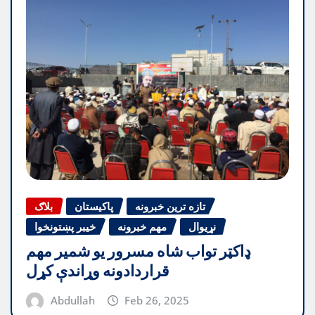
تازه ترین خبرونه
پاکیستان
بلاګ
نړیوال
مهم خبرونه
خیبر پښتونخوا
ډاکټر تواب شاه مسرور یو شمیر مهم
قراردادونه وړاندې کړل
Abdullah
Feb 26, 2025