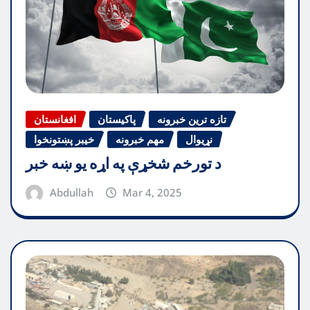
تازه ترین خبرونه
پاکیستان
افغانستان
نړیوال
مهم خبرونه
خیبر پښتونخوا
د تورخم شخړې په اړه یو ښه خبر
Abdullah
Mar 4, 2025