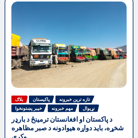
تازه ترین خبرونه
پاکیستان
بلاګ
نړیوال
مهم خبرونه
خیبر پښتونخوا
د پاکستان او افغانستان ترمینځ د بارډر
شخړه، باید دواړه هیوادونه د صبر مظاهره
وکړي