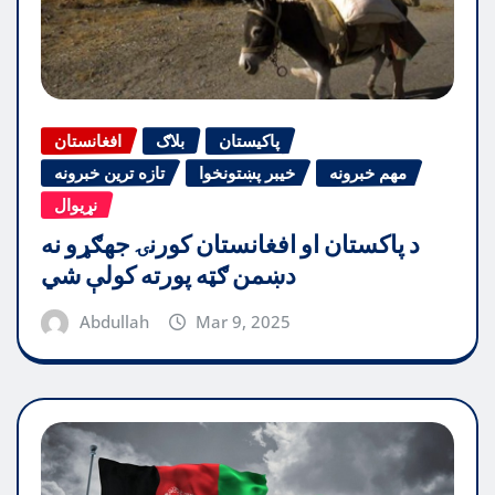
پاکیستان
بلاګ
افغانستان
مهم خبرونه
خیبر پښتونخوا
تازه ترین خبرونه
نړیوال
د پاکستان او افغانستان کورنۍ جهګړو نه
دښمن ګټه پورته کولې شي
Abdullah
Mar 9, 2025