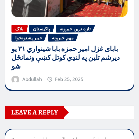
تازه ترین خبرونه
پاکیستان
بلاګ
مهم خبرونه
خیبر پښتونخوا
بابای غزل امیر حمزه بابا شینواري ۳۱ یو
دیرشم تلین په لنډي کوتل کښې ونمانځل
شو
Abdullah
Feb 25, 2025
LEAVE A REPLY