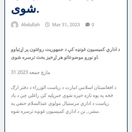
شوی.
Abdullah
Mar 31, 2023
0
د اداري کمیسیون غونډه کې د جمهوریت روغتون پر اړتیاوو
او نورو موضوعاتو هر اړخیز بحث ترسره شوی.
31 مارچ جمعه 2023
د افغانستان اسلامي امارت د ریاست الوزراء د دفتر ارګ
څخه په یوه تازه خپره شوې خبرپاڼه کې راغلي چې د یاد
ریاست د اداري مرستيال مولوي عبدالسلام حنفي په
مشرۍ نن د اداري کمېسيون غونډه ترسره شوه.