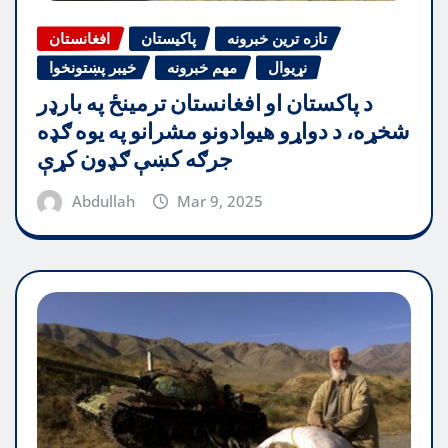
تازه ترین خبرونه
پاکیستان
افغانستان
نړیوال
مهم خبرونه
خیبر پښتونخوا
د پاکستان او افغانستان ترمینځ په بارډر
شخړه، د دواړو هیوادونو مشرانو په یوه ګډه
جرګه کښې ګډون کړې
Abdullah
Mar 9, 2025