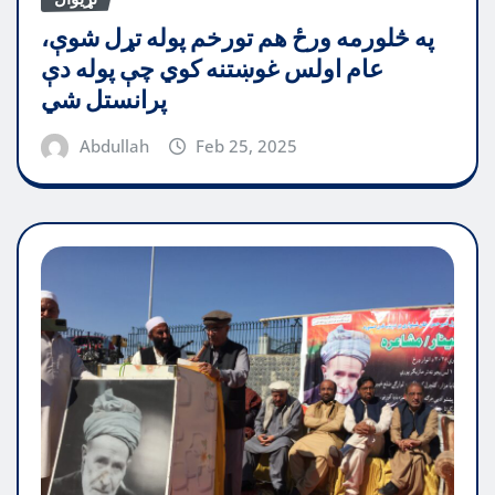
په څلورمه ورځ هم تورخم پوله تړل شوې،
عام اولس غوښتنه کوي چې پوله دې
پرانستل شي
Abdullah
Feb 25, 2025