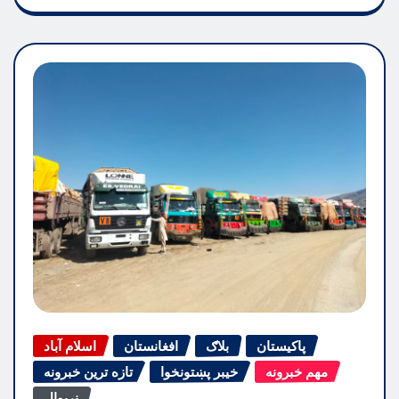
پاکیستان
بلاګ
افغانستان
اسلام آباد
مهم خبرونه
خیبر پښتونخوا
تازه ترین خبرونه
نړیوال