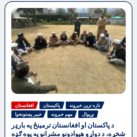
تازه ترین خبرونه
پاکیستان
افغانستان
نړیوال
مهم خبرونه
خیبر پښتونخوا
د پاکستان او افغانستان ترمینځ په بارډر
شخړه، د دواړو هیوادونو مشرانو په یوه ګډه