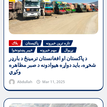
تازه ترین خبرونه
پاکیستان
بلاګ
نړیوال
مهم خبرونه
خیبر پښتونخوا
د پاکستان او افغانستان ترمینځ د بارډر
شخړه، باید دواړه هیوادونه د صبر مظاهره
وکړي
Abdullah
Mar 11, 2025