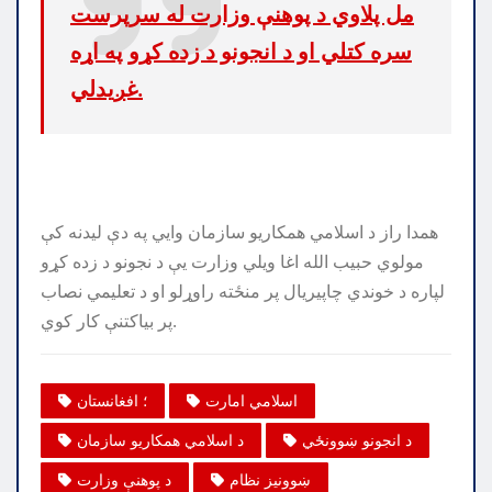
مل پلاوي د پوهنې وزارت له سرپرست
سره کتلي او د انجونو د زده کړو په اړه
غږیدلي.
همدا راز د اسلامي همکاریو سازمان وایي په دې لیدنه کې
مولوي حبیب الله اغا ویلي وزارت یې د نجونو د زده کړو
لپاره د خوندي چاپیریال پر منځته راوړلو او د تعلیمي نصاب
پر بیاکتنې کار کوي.
اسلامي امارت
؛ افغانستان
د انجونو ښوونځي
د اسلامي همکاریو سازمان
ښوونیز نظام
د پوهنې وزارت