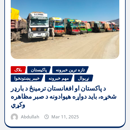
تازه ترین خبرونه
پاکیستان
بلاګ
نړیوال
مهم خبرونه
خیبر پښتونخوا
د پاکستان او افغانستان ترمینځ د بارډر
شخړه، باید دواړه هیوادونه د صبر مظاهره
وکړي
Abdullah
Mar 11, 2025