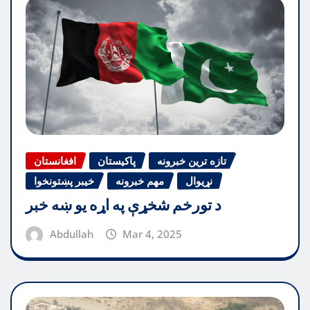
تازه ترین خبرونه
پاکیستان
افغانستان
نړیوال
مهم خبرونه
خیبر پښتونخوا
د تورخم شخړې په اړه یو ښه خبر
Abdullah
Mar 4, 2025