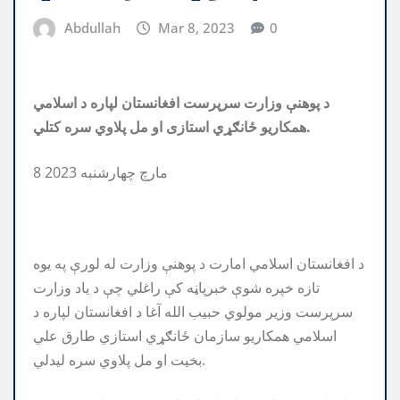
Abdullah
Mar 8, 2023
0
د پوهنې وزارت سرپرست افغانستان لپاره د اسلامي
همکاریو ځانګړي استازی او مل پلاوي سره کتلي.
8 مارچ چهارشنبه 2023
د افغانستان اسلامي امارت د پوهنې وزارت له لورې په یوه
تازه خپره شوې خبرپاڼه کې راغلي چې د یاد وزارت
سرپرست وزیر مولوي حبیب الله آغا د افغانستان لپاره د
اسلامي همکاريو سازمان ځانګړي استازي طارق علي
بخيت او مل پلاوي سره لیدلي.