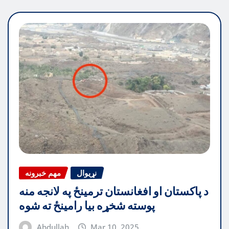
نړیوال
مهم خبرونه
د پاکستان او افغانستان ترمینځ په لانجه منه
پوسته شخړه بیا رامینځ ته شوه
Abdullah
Mar 10, 2025