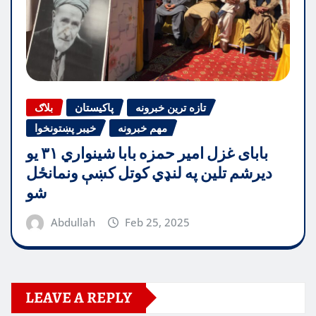
تازه ترین خبرونه
پاکیستان
بلاګ
مهم خبرونه
خیبر پښتونخوا
بابای غزل امیر حمزه بابا شینواري ۳۱ یو
دیرشم تلین په لنډي کوتل کښې ونمانځل
شو
Abdullah
Feb 25, 2025
LEAVE A REPLY