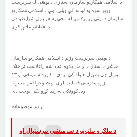
د اسلامي همکاریو سازمان استازي د پوهنې له سرپرست
وزیر سره په لیدنه کې ویلي، چې د اسلامي همکاریو
سازمان د دیني ورورګلوۍ له مخې په هر ډول شرایطو کې
د افغانانو ملاتړ کوي.
د پوهنې سرپرست وزیر د اسلامي همکاریو سازمان
ځانګړي استازي او مل پلاوي ته د ښه راغلاست تر څنګ
وویل چې په ټول هېواد کې نږدې ۲۰ زره ښوونځي او ۱۳
زره مدرسې فعاليت لري او شاوخوا لس میلیونه
زده‌کوونکي په زده‌ کړو پکې بوخت دي.
اړوند موضوعات
د ملګرو ملتونو د سرمنشي مرستیال او