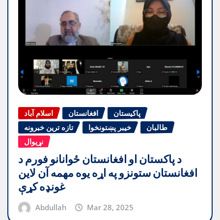
پاکیستان
افغانستان
اسلام آباد
طالبان
خیبر پښتونخوا
تازه ترین خبرونه
نړیوال
د پاکستان او افغانستان ځوانانو فورم د
افغانستان ستونزو په اړه یوه مهمه آن لاین
غونډه کړې
Abdullah
Mar 28, 2025