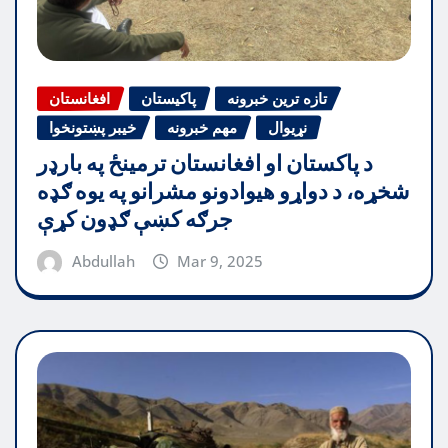
تازه ترین خبرونه
پاکیستان
افغانستان
نړیوال
مهم خبرونه
خیبر پښتونخوا
د پاکستان او افغانستان ترمینځ په بارډر
شخړه، د دواړو هیوادونو مشرانو په یوه ګډه
جرګه کښې ګډون کړې
Abdullah
Mar 9, 2025