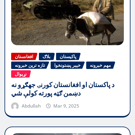
پاکیستان
بلاګ
افغانستان
مهم خبرونه
خیبر پښتونخوا
تازه ترین خبرونه
نړیوال
د پاکستان او افغانستان کورنۍ جهګړو نه
دښمن ګټه پورته کولې شي
Abdullah
Mar 9, 2025