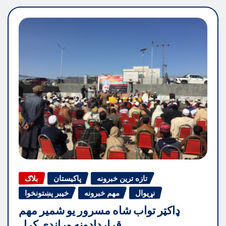
تازه ترین خبرونه
پاکیستان
بلاګ
نړیوال
مهم خبرونه
خیبر پښتونخوا
ډاکټر تواب شاه مسرور یو شمیر مهم
قراردادونه وړاندې کړل