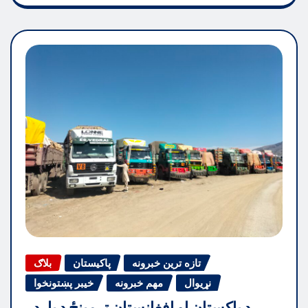
تازه ترین خبرونه
پاکیستان
بلاګ
نړیوال
مهم خبرونه
خیبر پښتونخوا
د پاکستان او افغانستان ترمینځ د بارډر