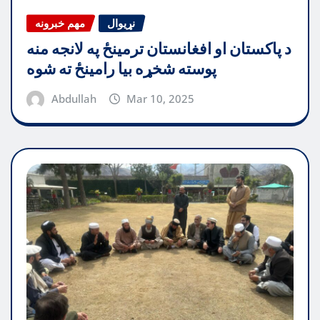
نړیوال
مهم خبرونه
د پاکستان او افغانستان ترمینځ په لانجه منه
پوسته شخړه بیا رامینځ ته شوه
Abdullah
Mar 10, 2025