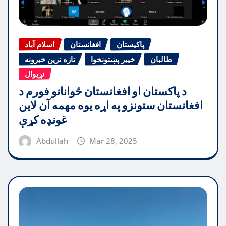
پاکیستان
افغانستان
اسلام آباد
طالبان
خیبر پښتونخوا
تازه ترین خبرونه
نړیوال
د پاکستان او افغانستان ځوانانو فورم د
افغانستان ستونزو په اړه یوه مهمه آن لاین
غونډه کړې
Abdullah
Mar 28, 2025