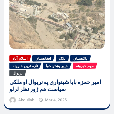
پاکیستان
بلاګ
افغانستان
اسلام آباد
مهم خبرونه
خیبر پښتونخوا
تازه ترین خبرونه
نړیوال
امیر حمزه بابا شینواري په نړیوال او ملکي
سیاست هم ژور نظر لرلو
Abdullah
Mar 4, 2025