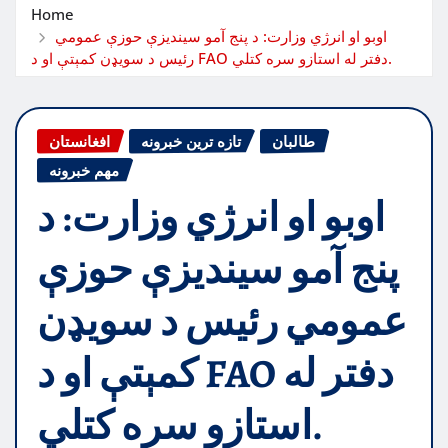
Home
اوبو او انرژي وزارت: د پنج آمو سیندیزې حوزې عمومي
رئيس د سویډن کمېتې او د FAO دفتر له استازو سره کتلي.
طالبان
تازه ترین خبرونه
افغانستان
مهم خبرونه
اوبو او انرژي وزارت: د
پنج آمو سیندیزې حوزې
عمومي رئيس د سویډن
کمېتې او د FAO دفتر له
استازو سره کتلي.