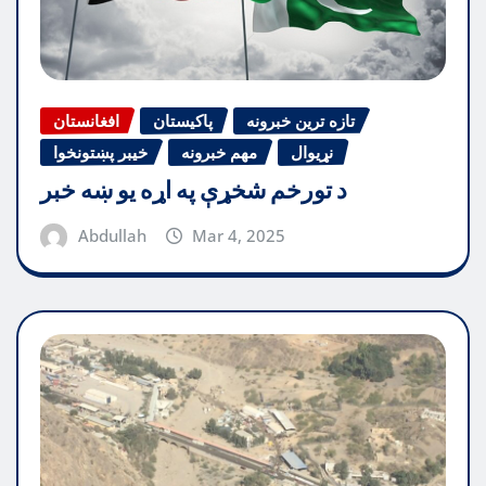
تازه ترین خبرونه
پاکیستان
افغانستان
نړیوال
مهم خبرونه
خیبر پښتونخوا
د تورخم شخړې په اړه یو ښه خبر
Abdullah
Mar 4, 2025