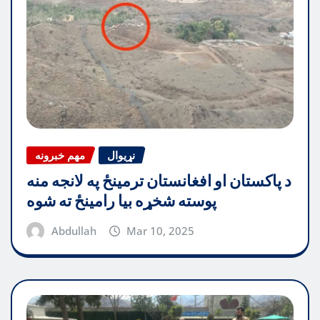
نړیوال
مهم خبرونه
د پاکستان او افغانستان ترمینځ په لانجه منه
پوسته شخړه بیا رامینځ ته شوه
Abdullah
Mar 10, 2025