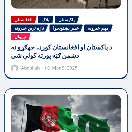
پاکیستان
بلاګ
افغانستان
مهم خبرونه
خیبر پښتونخوا
تازه ترین خبرونه
نړیوال
د پاکستان او افغانستان کورنۍ جهګړو نه
دښمن ګټه پورته کولې شي
Abdullah
Mar 9, 2025