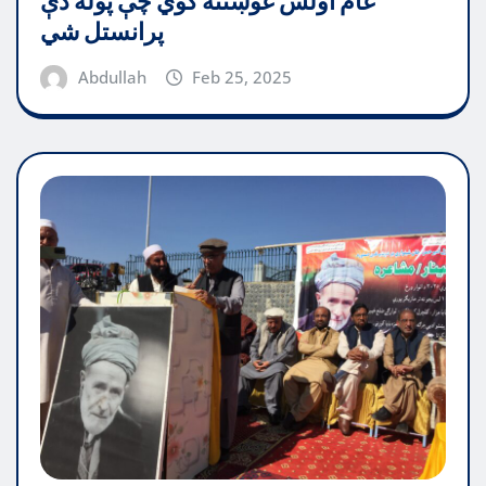
عام اولس غوښتنه کوي چې پوله دې
پرانستل شي
Abdullah
Feb 25, 2025