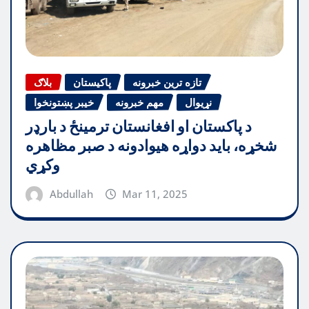
تازه ترین خبرونه
پاکیستان
بلاګ
نړیوال
مهم خبرونه
خیبر پښتونخوا
د پاکستان او افغانستان ترمینځ د بارډر
شخړه، باید دواړه هیوادونه د صبر مظاهره
وکړي
Abdullah
Mar 11, 2025