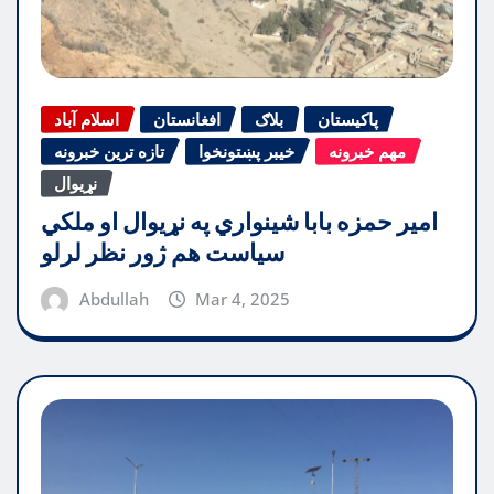
پاکیستان
بلاګ
افغانستان
اسلام آباد
مهم خبرونه
خیبر پښتونخوا
تازه ترین خبرونه
نړیوال
امیر حمزه بابا شینواري په نړیوال او ملکي
سیاست هم ژور نظر لرلو
Abdullah
Mar 4, 2025