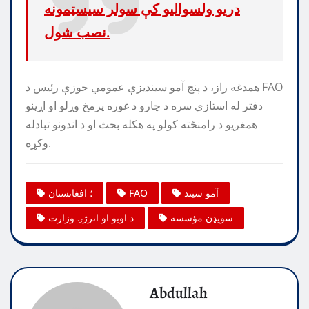
دریو ولسوالیو کې سولر سیسټمونه
نصب شول.
همدغه راز، د پنج آمو سیندیزې عمومي حوزې رئيس د FAO
دفتر له استازي سره د چارو د غوره پرمخ وړلو او اړینو
همغږیو د رامنځته کولو په هکله بحث او د اندونو تبادله
وکړه.
آمو سیند
FAO
؛ افغانستان
سویډن مؤسسه
د اوبو او انرژۍ وزارت
Abdullah