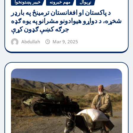
نړیوال
مهم خبرونه
خیبر پښتونخوا
د پاکستان او افغانستان ترمینځ په بارډر
شخړه، د دواړو هیوادونو مشرانو په یوه ګډه
جرګه کښې ګډون کړې
Abdullah
Mar 9, 2025