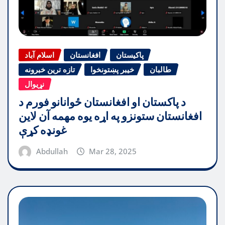
پاکیستان
افغانستان
اسلام آباد
طالبان
خیبر پښتونخوا
تازه ترین خبرونه
نړیوال
د پاکستان او افغانستان ځوانانو فورم د
افغانستان ستونزو په اړه یوه مهمه آن لاین
غونډه کړې
Abdullah
Mar 28, 2025