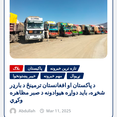
تازه ترین خبرونه
پاکیستان
بلاګ
نړیوال
مهم خبرونه
خیبر پښتونخوا
د پاکستان او افغانستان ترمینځ د بارډر
شخړه، باید دواړه هیوادونه د صبر مظاهره
وکړي
Abdullah
Mar 11, 2025