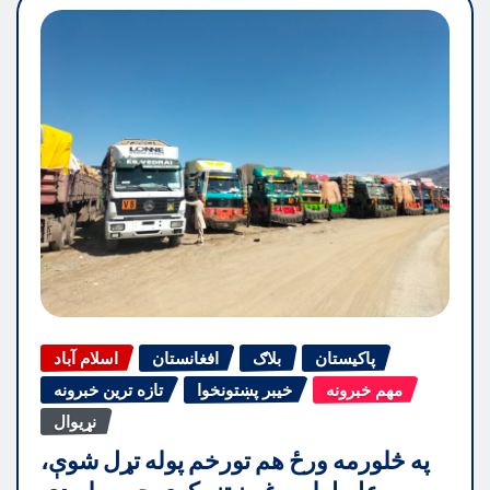
پاکیستان
بلاګ
افغانستان
اسلام آباد
مهم خبرونه
خیبر پښتونخوا
تازه ترین خبرونه
نړیوال
په څلورمه ورځ هم تورخم پوله تړل شوې،