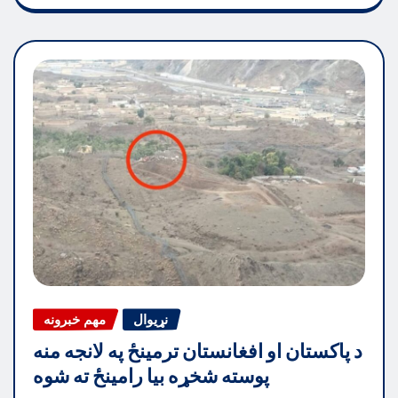
نړیوال
مهم خبرونه
د پاکستان او افغانستان ترمینځ په لانجه منه
پوسته شخړه بیا رامینځ ته شوه