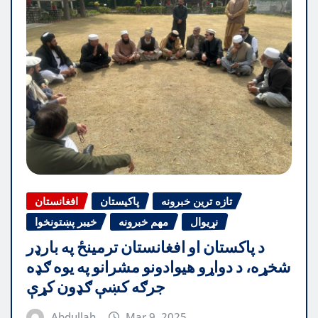
تازه ترین خبرونه
پاکیستان
افغانستان
نړیوال
مهم خبرونه
خیبر پښتونخوا
د پاکستان او افغانستان ترمینځ په بارډر
شخړه، د دواړو هیوادونو مشرانو په یوه ګډه
جرګه کښې ګډون کړې
Abdullah
Mar 9, 2025