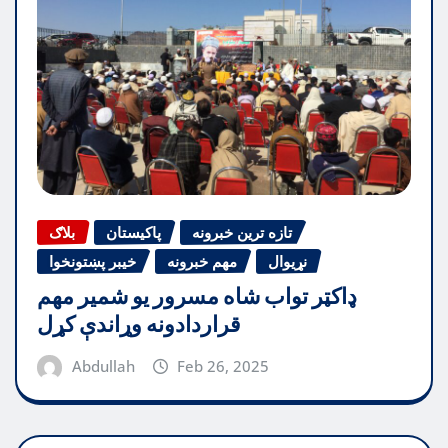
تازه ترین خبرونه
پاکیستان
بلاګ
نړیوال
مهم خبرونه
خیبر پښتونخوا
ډاکټر تواب شاه مسرور یو شمیر مهم
قراردادونه وړاندې کړل
Abdullah
Feb 26, 2025