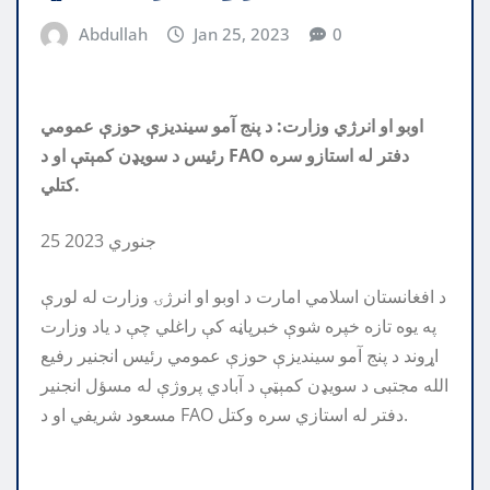
Abdullah
Jan 25, 2023
0
اوبو او انرژي وزارت: د پنج آمو سیندیزې حوزې عمومي
رئيس د سویډن کمېتې او د FAO دفتر له استازو سره
کتلي.
25 جنوري 2023
د افغانستان اسلامي امارت د اوبو او انرژۍ وزارت له لورې
په یوه تازه خپره شوې خبرپاڼه کې راغلي چې د یاد وزارت
اړوند د پنج آمو سیندیزې حوزې عمومي رئيس انجنیر رفیع
الله مجتبی د سویډن کمېټې د آبادي پروژې له مسؤل انجنیر
مسعود شریفي او د FAO دفتر له استازي سره وکتل.