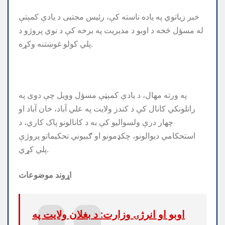
خبر زیاتوي په یاده ناسته کې، رئیس مجتبی د یادې کمېتې
له مسؤل څخه د اوبو د مدیریت په برخه کې د نوي پروژو د
پلي کولو غوښتنه وکړه.
په ورته مهال، د یادې کمېټې مسؤل وویل چې دوی په
راتلونکي کانال کې د کندز ولایت په علي آباد، خان آباد او
چهار درې ولسوالیو کې به د کانالونو پاک کاري، د
استحکامي دیوالونو، چکډمونو او ګبیوني تحکیماتو پروژې
پلي کړي.
اړوند موضوعات
اوبو او انرژۍ وزارت: د بغلان ولایت په