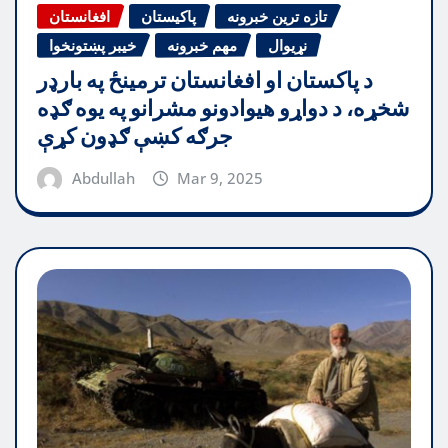
تازه ترین خبرونه
پاکیستان
افغانستان
نړیوال
مهم خبرونه
خیبر پښتونخوا
د پاکستان او افغانستان ترمینځ په بارډر
شخړه، د دواړو هیوادونو مشرانو په یوه ګډه
جرګه کښې ګډون کړې
Abdullah
Mar 9, 2025