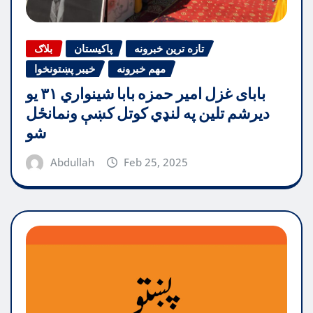
تازه ترین خبرونه
پاکیستان
بلاګ
مهم خبرونه
خیبر پښتونخوا
بابای غزل امیر حمزه بابا شینواري ۳۱ یو
دیرشم تلین په لنډي کوتل کښې ونمانځل
شو
Abdullah
Feb 25, 2025