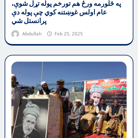
په څلورمه ورځ هم تورخم پوله تړل شوې،
عام اولس غوښتنه کوي چې پوله دې
پرانستل شي
Abdullah
Feb 25, 2025