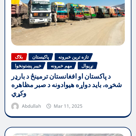
تازه ترین خبرونه
پاکیستان
بلاګ
نړیوال
مهم خبرونه
خیبر پښتونخوا
د پاکستان او افغانستان ترمینځ د بارډر
شخړه، باید دواړه هیوادونه د صبر مظاهره
وکړي
Abdullah
Mar 11, 2025