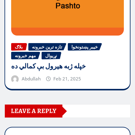
خیبر پښتونخوا
تازه ترین خبرونه
بلاګ
نړیوال
مهم خبرونه
خپله ژبه هیرول بې کمالي ده
Abdullah
Feb 21, 2025
LEAVE A REPLY