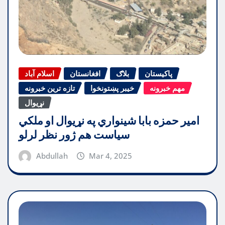
پاکیستان
بلاګ
افغانستان
اسلام آباد
مهم خبرونه
خیبر پښتونخوا
تازه ترین خبرونه
نړیوال
امیر حمزه بابا شینواري په نړیوال او ملکي
سیاست هم ژور نظر لرلو
Abdullah
Mar 4, 2025