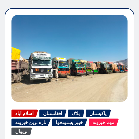
پاکیستان
بلاګ
افغانستان
اسلام آباد
مهم خبرونه
خیبر پښتونخوا
تازه ترین خبرونه
نړیوال