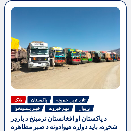
تازه ترین خبرونه
پاکیستان
بلاګ
نړیوال
مهم خبرونه
خیبر پښتونخوا
د پاکستان او افغانستان ترمینځ د بارډر
شخړه، باید دواړه هیوادونه د صبر مظاهره