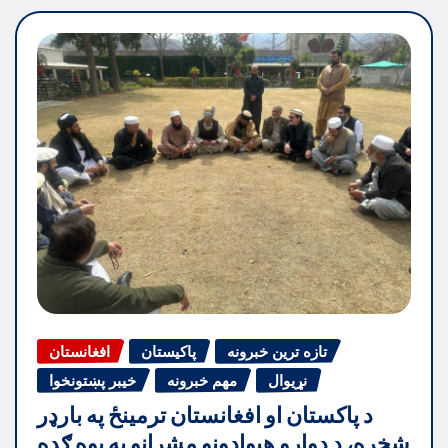
تازه ترین خبرونه
پاکیستان
افغانستان
نړیوال
مهم خبرونه
خیبر پښتونخوا
د پاکستان او افغانستان ترمینځ په بارډر
شخړه، د دواړو هیوادونو مشرانو په یوه ګډه