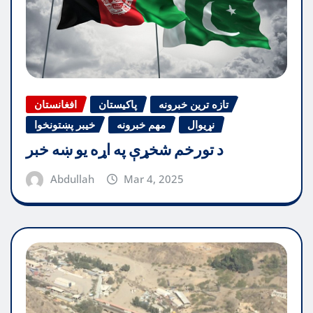
تازه ترین خبرونه
پاکیستان
افغانستان
نړیوال
مهم خبرونه
خیبر پښتونخوا
د تورخم شخړې په اړه یو ښه خبر
Abdullah
Mar 4, 2025