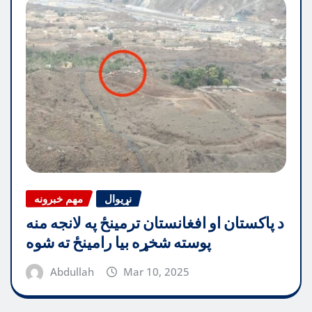
نړیوال
مهم خبرونه
د پاکستان او افغانستان ترمینځ په لانجه منه
پوسته شخړه بیا رامینځ ته شوه
Abdullah
Mar 10, 2025