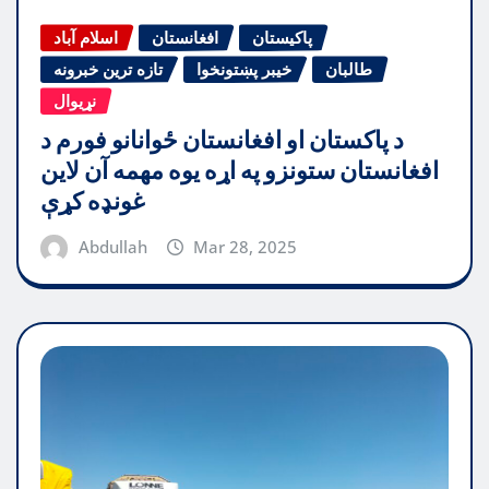
پاکیستان
افغانستان
اسلام آباد
طالبان
خیبر پښتونخوا
تازه ترین خبرونه
نړیوال
د پاکستان او افغانستان ځوانانو فورم د
افغانستان ستونزو په اړه یوه مهمه آن لاین
غونډه کړې
Abdullah
Mar 28, 2025