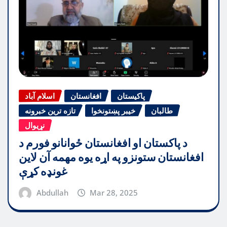
پاکیستان
افغانستان
اسلام آباد
طالبان
خیبر پښتونخوا
تازه ترین خبرونه
نړیوال
د پاکستان او افغانستان ځوانانو فورم د
افغانستان ستونزو په اړه یوه مهمه آن لاین
غونډه کړې
Abdullah
Mar 28, 2025