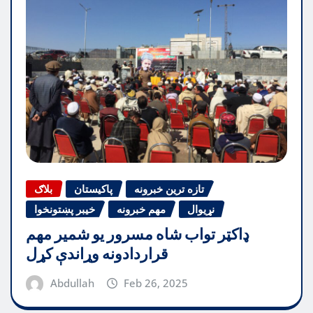
تازه ترین خبرونه
پاکیستان
بلاګ
نړیوال
مهم خبرونه
خیبر پښتونخوا
ډاکټر تواب شاه مسرور یو شمیر مهم
قراردادونه وړاندې کړل
Abdullah
Feb 26, 2025