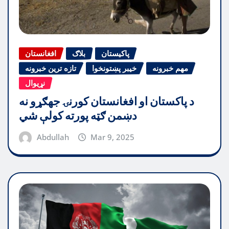
پاکیستان
بلاګ
افغانستان
مهم خبرونه
خیبر پښتونخوا
تازه ترین خبرونه
نړیوال
د پاکستان او افغانستان کورنۍ جهګړو نه
دښمن ګټه پورته کولې شي
Abdullah
Mar 9, 2025