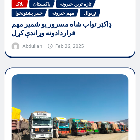
تازه ترین خبرونه
پاکیستان
بلاګ
نړیوال
مهم خبرونه
خیبر پښتونخوا
ډاکټر تواب شاه مسرور یو شمیر مهم
قراردادونه وړاندې کړل
Abdullah
Feb 26, 2025