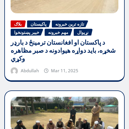
تازه ترین خبرونه
پاکیستان
بلاګ
نړیوال
مهم خبرونه
خیبر پښتونخوا
د پاکستان او افغانستان ترمینځ د بارډر
شخړه، باید دواړه هیوادونه د صبر مظاهره
وکړي
Abdullah
Mar 11, 2025