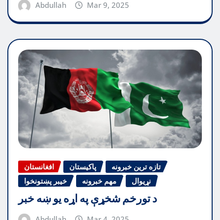
Abdullah
Mar 9, 2025
تازه ترین خبرونه
پاکیستان
افغانستان
نړیوال
مهم خبرونه
خیبر پښتونخوا
د تورخم شخړې په اړه یو ښه خبر
Abdullah
Mar 4, 2025