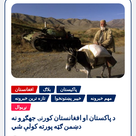
پاکیستان
بلاګ
افغانستان
مهم خبرونه
خیبر پښتونخوا
تازه ترین خبرونه
نړیوال
د پاکستان او افغانستان کورنۍ جهګړو نه
دښمن ګټه پورته کولې شي