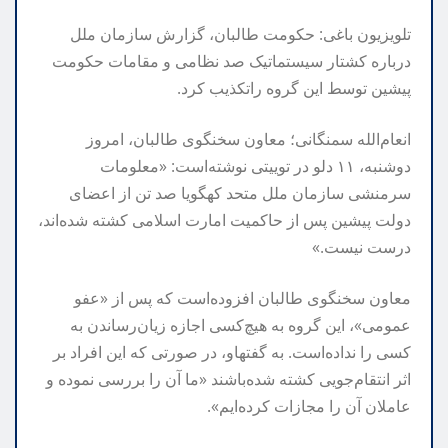
تلویزیون
باغی
:
حکومت
طالبان،
گزارش
سازمان
ملل
درباره
کشتار
سیستماتیک
صد
نظامی
و
مقامات
حکومت
پیشین
توسط
این
گروه
را
تکذیب
کرد
.
انعام‌الله
سمنگانی؛
معاون
سخنگوی
طالبان،
امروز
دوشنبه،
۱۱
دلو
در
توییتی
نوشته‌است
: «
معلومات
سرمنشی
سازمان
ملل
متحد
که
گویا
صد
تن
از
اعضای
دولت
پیشین
پس
از
حاکمیت
امارت
اسلامی
کشته
شده‌اند،
درست
نیست
.»
معاون
سخنگوی
طالبان
افزوده‌است
که
پس
از
«
عفو
عمومی
»
،
این
گروه
به
هیچ‌کسی
اجازه
زیان‌رساندن
به
کسی
را
نداده‌است
.
به
گفته
او،
در
صورتی
که
این
افراد
بر
اثر
انتقام‌جویی
کشته
شده‌باشند
«
ما‌
آن
را
بررسی
نموده
و
عاملان
آن
را
مجازات
کرده‌ایم
».