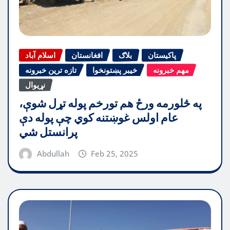
پاکیستان
بلاګ
افغانستان
اسلام آباد
مهم خبرونه
خیبر پښتونخوا
تازه ترین خبرونه
نړیوال
په څلورمه ورځ هم تورخم پوله تړل شوې،
عام اولس غوښتنه کوي چې پوله دې
پرانستل شي
Abdullah
Feb 25, 2025