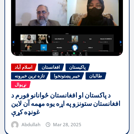
پاکیستان
افغانستان
اسلام آباد
طالبان
خیبر پښتونخوا
تازه ترین خبرونه
نړیوال
د پاکستان او افغانستان ځوانانو فورم د
افغانستان ستونزو په اړه یوه مهمه آن لاین
غونډه کړې
Abdullah
Mar 28, 2025