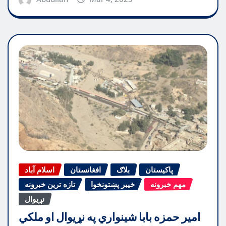
پاکیستان
بلاګ
افغانستان
اسلام آباد
مهم خبرونه
خیبر پښتونخوا
تازه ترین خبرونه
نړیوال
امیر حمزه بابا شینواري په نړیوال او ملکي