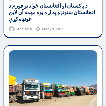
د پاکستان او افغانستان ځوانانو فورم د
افغانستان ستونزو په اړه یوه مهمه آن لاین
غونډه کړې
Abdullah
Mar 28, 2025