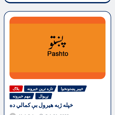
خیبر پښتونخوا
تازه ترین خبرونه
بلاګ
نړیوال
مهم خبرونه
خپله ژبه هیرول بې کمالي ده