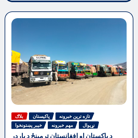
تازه ترین خبرونه
پاکیستان
بلاګ
نړیوال
مهم خبرونه
خیبر پښتونخوا
د پاکستان او افغانستان ترمینځ د بارډر