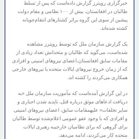
خبرگزاری
رویترز
گزارش
داده‌است
که
پس
از
تسلط
طالبان
در
افغانستان،
بیش
از
۱۰۰
نظامی
و
مقام
دولت
پیشین
از
سوی
این
گروه
بر
اثر
کشتارهای
انتقام‌جویانه
کشته
شده‌اند
.
یک
گزارش
سازمان
ملل
که
توسط
رویترز
مشاهده
شده‌است،
می‌گوید
که
طالبان
و
متحدانش
تعداد
زیادی
از
مقامات
سابق
افغانستان،
اعضای
نیروهای
امنیتی
و
افرادی
که
از
زمان
خروج
نیروهای
ایالات
متحده
با
نیروهای
خارجی
همکاری
می‌کردند
را
کشته
اند
.
در
این
گزارش
آمده‌است
که
مأموریت
سازمان
ملل
«
به
دریافت
ادعاهای
موثق
درباره
قتل،
ناپدید
شدن
اجباری
و
سایر
تخلفات
»
علیه
مقامات
سابق،
اعضای
نیروهای
امنیتی
و
افرادی
که
با
وجود
عفو
عمومی
اعلام‌شده
توسط
طالبان
برای
گروهی
که
برای
نظامیان
خارجی
به
رهبری
ایالات
متحده
کار
می‌کردند،
ادامه
می‌دهد
.