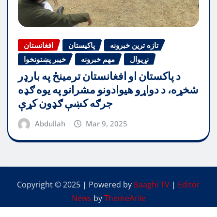
تازه ترین خبرونه
پاکیستان
افغانستان
نړیوال
مهم خبرونه
خیبر پښتونخوا
د پاکستان او افغانستان ترمینځ په بارډر
شخړه، د دواړو هیوادونو مشرانو په یوه ګډه
جرګه کښې ګډون کړې
Abdullah
Mar 9, 2025
Copyright © 2025 | Powered by
Baaghi TV
|
Editor
News
by
ThemeArile