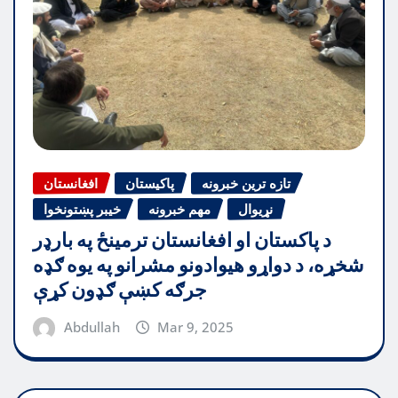
تازه ترین خبرونه
پاکیستان
افغانستان
نړیوال
مهم خبرونه
خیبر پښتونخوا
د پاکستان او افغانستان ترمینځ په بارډر
شخړه، د دواړو هیوادونو مشرانو په یوه ګډه
جرګه کښې ګډون کړې
Abdullah
Mar 9, 2025