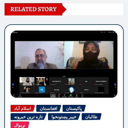
RELATED STORY
پاکیستان
افغانستان
اسلام آباد
طالبان
خیبر پښتونخوا
تازه ترین خبرونه
نړیوال