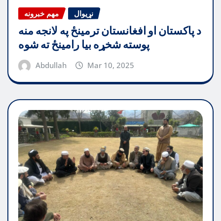
نړیوال
مهم خبرونه
د پاکستان او افغانستان ترمینځ په لانجه منه
پوسته شخړه بیا رامینځ ته شوه
Abdullah
Mar 10, 2025