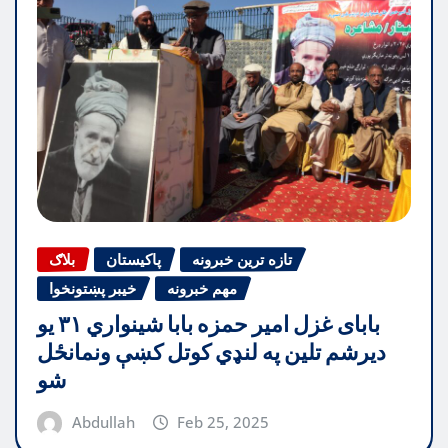
تازه ترین خبرونه
پاکیستان
بلاګ
مهم خبرونه
خیبر پښتونخوا
بابای غزل امیر حمزه بابا شینواري ۳۱ یو
دیرشم تلین په لنډي کوتل کښې ونمانځل
شو
Abdullah
Feb 25, 2025