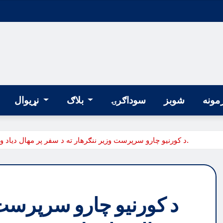
مونه
شوبز
سوداګرۍ
بلاګ
نړیوال
د کورنیو چارو سرپرست وزیر ننګرهار ته د سفر پر مهال دیاد ولایت قومي مشرانو، علماؤ او پوهنتون استادانو سره کتلي.
د کورنیو چارو سرپرست 