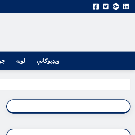
ویډیوګانې
لوبه
جر