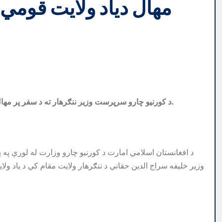
مهال دیاد ولایت قومي 
د کورنیو چارو سرپرست وزیر ننګرهار ته د سفر پر مهال دیاد ولایت قومي مشرانو، علماؤ او پوهنتون استادانو سره کتلي.
د افغانستان اسلامي امارت د کورنیو چارو وزارت له لورې په
وزیر خلیفه سراج الدین حقاني د ننګرهار ولايت مقام کي د یاد ول