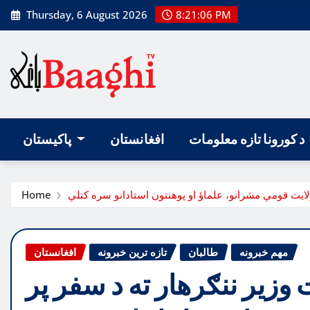
Skip
Thursday, 6 August 2026
8:21:07 PM
to
content
د کورونا تازه معلومات
افغانستان
پاکیستان
Home
مهم خبرونه
طالبان
تازه ترین خبرونه
افغانستان
وزیر ننګرهار ته د سفر پر