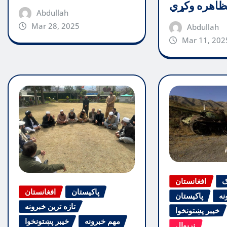
اهره وکړي
Abdullah
Mar 28, 2025
Abdullah
Mar 11, 202
ګ
افغانستان
پاکیستان
افغانستان
نه
پاکیستان
تازه ترین خبرونه
خیبر پښتونخوا
مهم خبرونه
خیبر پښتونخوا
نړیوال