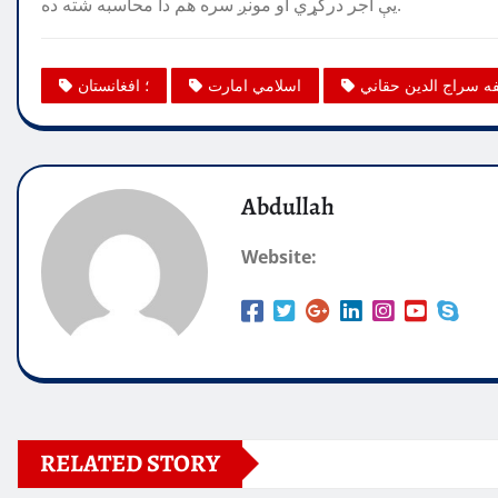
یې اجر درکړي او مونږ سره هم دا محاسبه شته ده.
ه سراج الدین حقاني
اسلامي امارت
؛ افغانستان
Abdullah
Website:
RELATED STORY