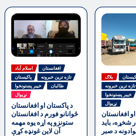
افغانستان
اسلام آباد
کیستان
بلاګ
تازه ترین خبرونه
پاکیستان
تازه ترین خبرونه
طالبان
خیبر پښتونخوا
خیبر پښتونخوا
نړیوال
نړیوال
د پاکستان او افغانستان
ځوانانو فورم د افغانستان
او افغانستان
ستونزو په اړه یوه مهمه
ر شخړه، باید
آن لاین غونډه کړې
وادونه د صبر