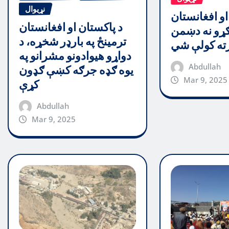
نړیوال
او افغانستان
د پاکستان او افغانستان
ړو نه دښمن
ترمینځ په بارډر شخړه، د
رته کولې شي
دواړو هیوادونو مشرانو په
Abdullah
یوه ګډه جرګه کښې ګډون
Mar 9, 2025
کړې
Abdullah
Mar 9, 2025