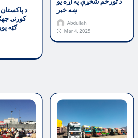
د تورخم شخړې په اړه یو
د پاکستان 
ښه خبر
کورنۍ جهګ
Abdullah
ګټه پو
Mar 4, 2025