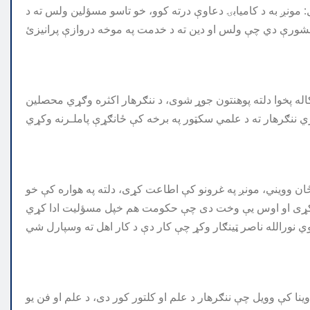
: مونږ به د کامیابۍ دعاوې درته کوو، خو تاسو مسؤلین ولس ته د
 کاله پخوا دلته پوهنتون جوړ شوی، د ننګرهار اکثره وګړي محصلین
 وویني، مونږ په غرونو کې اطاعت کړی، دلته په هواره کې خو
ا کې وویل چې ننګرهار د علم او کلتور کور دی، د علم او فن یو