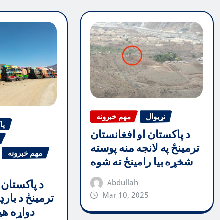
نړیوال
مهم خبرونه
پا
د پاکستان او افغانستان
ترمینځ په لانجه منه پوسته
مهم خبرونه
شخړه بیا رامینځ ته شوه
Abdullah
د پاکستان 
Mar 10, 2025
ترمینځ د بارډ
دواړه هی