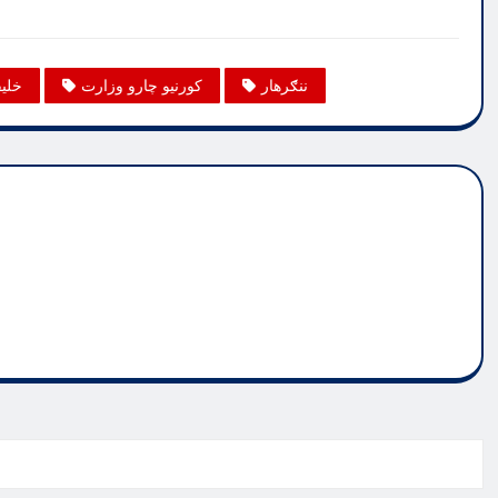
ننګرهار
کورنیو چارو وزارت
خلیف