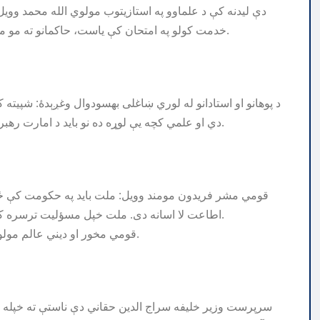
دې لیدنه کې د علماوو په استازیتوب مولوي الله محمد وویل
خدمت کولو په امتحان کې یاست، حاکمانو ته مو مشورې دي چې ولس او دین ته د خدمت په موخه دروازې پرانیزئ.
د پوهانو او استادانو له لوري ښاغلی بهسودوال وغږېدهٔ: شپیته
دي او علمي کچه یې لوړه ده نو باید د امارت رهبري ننګرهار ته د علمي سکټور په برخه کې ځانګړې پاملـرنه وکړي.
قومي مشر فریدون مومند وویل: ملت باید په حکومت کې ځان
اطاعت لا اسانه دی. ملت خپل مسؤلیت ترسره کړی او اوس یې وخت دی چې حکومت هم خپل مسؤلیت ادا کړي.
قومي مخور او دیني عالم مولوي نورالله ناصر ټینګار وکړ چې کار دې د کار اهل ته وسپارل شي.
سرپرست وزیر خلیفه سراج الدین حقاني دې ناستې ته خپله وین