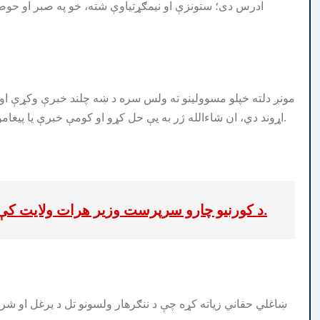
آدرس دی؛ ستونزې او نیمګړتیاوې شته، خو په صبر او حوصله
مونږ دلته خپلو مسوولینو ته ولس سره د ښه چلند خبرې وکړې ا
اړوند دي، ان شاءالله ژر به یې حل کړو او کومې خبرې یا پیغامونه چې مو شیخ صاحب حفظه الله ته لرل، زه به یې ور و رسووم.
د کورنیو چارو سرپرست وزیر هرات ولایت کې د قومي مشرانو، علماؤ او سوداګرو سره کتلي.
ښاغلي حقاني زیاته کړه چې د ننګرهار ولسونو تل د یرغل او شری