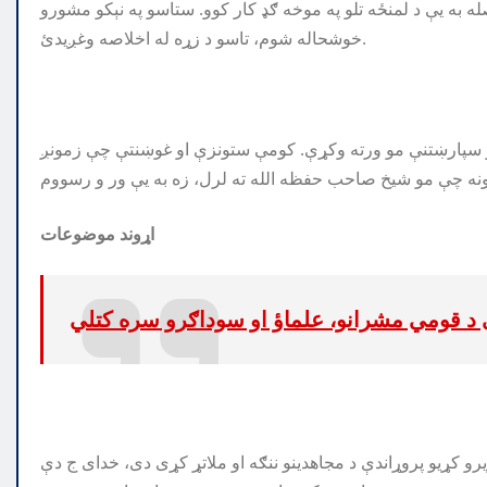
 به یې د لمنځه تلو په موخه ګډ کار کوو. ستاسو په نېکو مشورو
خوشحاله شوم، تاسو د زړه له اخلاصه وغږیدئ.
و سپارښتنې مو ورته وکړې. کومې ستونزې او غوښنتې چې زمونږ
اړوند موضوعات
رو کړیو پروړاندې د مجاهدینو ننګه او ملاتړ کړی دی، خدای ج دې