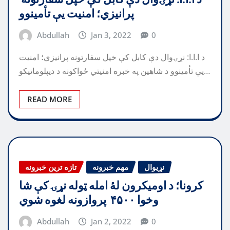
پرانیزي؛ امنیت يې تأمینوو
Abdullah
Jan 3, 2022
0
د ا.ا.ا: نړۍوال دې کابل کې خپل سفارتونه پرانیزي؛ امنیت
يې تأمینوو د شاهین په خبره امنیتي ځواکونه د ديپلوماتیکو…
READ MORE
نړیوال
مهم خبرونه
تازه ترین خبرونه
کرونا؛ د اومیکرون لۀ امله ټوله نړۍ کې شا
وخوا ۴۵۰۰ پروازونه لغوه شوي
Abdullah
Jan 2, 2022
0