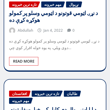
نړیوال
مهم خبرونه
تازه ترین خبرونه
د نړۍ اټومي قوتونو د اټومي وسلو پر کمولو
هوکړه کړې ده
Abdullah
Jan 4, 2022
0
د نړۍ اټومي قوتونو د اټومي وسلو پر کمولو هوکړه کړې ده
دوی ویلي، په یوه خوله اقرار کوي چې…
READ MORE
طالبان
تازه ترین خبرونه
افغانستان
مهم خبرونه
د ا.ا.ا: نړۍوال دې کابل کې خپل سفارتونه