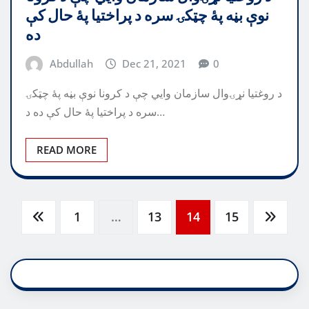
نوې بڼه پۀ چټکۍ سره د پراختیا پۀ حال کې
ده
Abdullah
Dec 21, 2021
0
د روغتیا نړۍوال سازمان وايي چې د کرونا نوې بڼه پۀ چټکۍ
سره د پراختیا پۀ حال کې ده د…
READ MORE
Posts
1
…
13
14
15
pagination