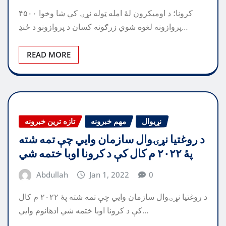
کرونا؛ د اومیکرون لۀ امله ټوله نړۍ کې شا وخوا ۴۵۰۰
پروازونه لغوه شوي زرګونه کسان د پروازونو د ځنډ…
READ MORE
نړیوال
مهم خبرونه
تازه ترین خبرونه
د روغتیا نړۍوال سازمان وايي چې تمه شته
پۀ ۲۰۲۲ م کال کې د کرونا اوبا ختمه شي
Abdullah
Jan 1, 2022
0
د روغتیا نړۍوال سازمان وايي چې تمه شته پۀ ۲۰۲۲ م کال
کې د کرونا اوبا ختمه شي ادهانوم وایي…