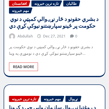
طالبان
تازه ترین خبرونه
افغانستان
مهم خبرونه
د بشري حقونو د څار نړۍوالې کمېټې د نوي
حکومت پر ځینو سپارښتنو نیوکې کړې دي
Abdullah
Dec 27, 2021
0
د بشري حقونو د څار نړۍوالې کمېټې د نوي حکومت پر
ځینو سپارښتنو نیوکې کړې دي د نوموړې په وینا…
READ MORE
نړیوال
مهم خبرونه
تازه ترین خبرونه
د روغتیا نړۍوال سازمان وايي چې د کرونا