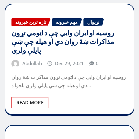
نړیوال
مهم خبرونه
تازه ترین خبرونه
روسیه او ایران وايي چې د اټومي تړون
مذاکرات ښۀ روان دي او هیله چې ښې
پایلې ولري
Abdullah
Dec 29, 2021
0
روسیه او ایران وايي چې د اټومي تړون مذاکرات ښۀ روان
دي او هیله چې ښې پایلې ولري بلخوا د…
READ MORE