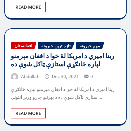
READ MORE
مهم خبرونه
تازه ترین خبرونه
افغانستان
رینا امیري د امریکا لۀ خوا د افغان مېرمنو
لپاره ځانګړې استازې ټاکل شوې ده
Abdullah
Dec 30, 2021
0
رینا امیري د امریکا لۀ خوا د افغان مېرمنو لپاره ځانګړې
استازې ټاکل شوې ده د بهرنیو چارو وزیر انتوني…
READ MORE