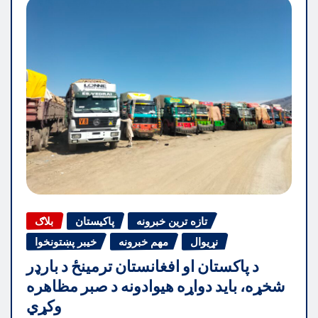
تازه ترین خبرونه
پاکیستان
بلاګ
نړیوال
مهم خبرونه
خیبر پښتونخوا
د پاکستان او افغانستان ترمینځ د بارډر
شخړه، باید دواړه هیوادونه د صبر مظاهره
وکړي