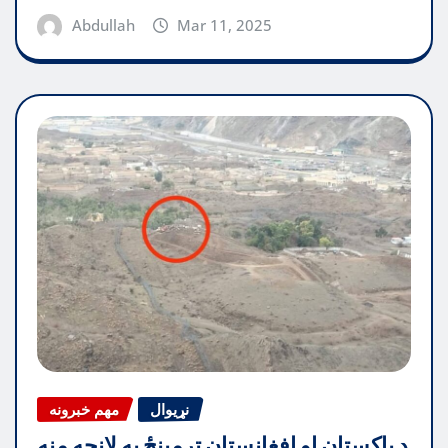
Abdullah
Mar 11, 2025
نړیوال
مهم خبرونه
د پاکستان او افغانستان ترمینځ په لانجه منه