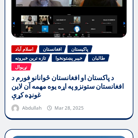
پاکیستان
افغانستان
اسلام آباد
طالبان
خیبر پښتونخوا
تازه ترین خبرونه
نړیوال
د پاکستان او افغانستان ځوانانو فورم د
افغانستان ستونزو په اړه یوه مهمه آن لاین
غونډه کړې
Abdullah
Mar 28, 2025