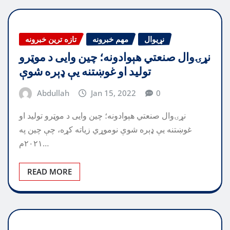
نړیوال
مهم خبرونه
تازه ترین خبرونه
نړۍوال صنعتي هېوادونه؛ چین وايی د موټرو
تولید او غوښتنه يې ډېره شوې
Abdullah
Jan 15, 2022
0
نړۍوال صنعتي هېوادونه؛ چین وايی د موټرو تولید او
غوښتنه يې ډېره شوې نوموړي زياته کړه، چې چين په
۲۰۲۱م…
READ MORE