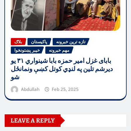
تازه ترین خبرونه
پاکیستان
بلاګ
مهم خبرونه
خیبر پښتونخوا
بابای غزل امیر حمزه بابا شینواري ۳۱ یو
دیرشم تلین په لنډي کوتل کښې ونمانځل
شو
Abdullah
Feb 25, 2025
LEAVE A REPLY