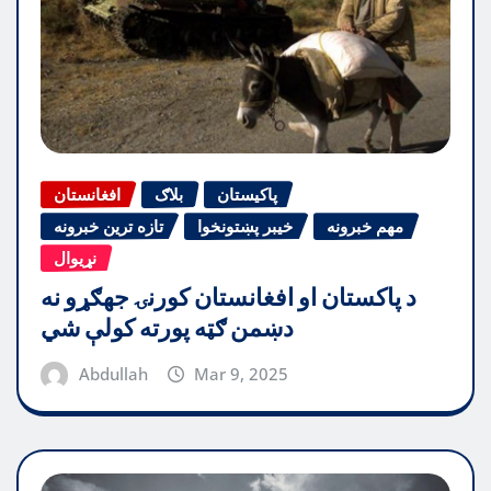
پاکیستان
بلاګ
افغانستان
مهم خبرونه
خیبر پښتونخوا
تازه ترین خبرونه
نړیوال
د پاکستان او افغانستان کورنۍ جهګړو نه
دښمن ګټه پورته کولې شي
Abdullah
Mar 9, 2025