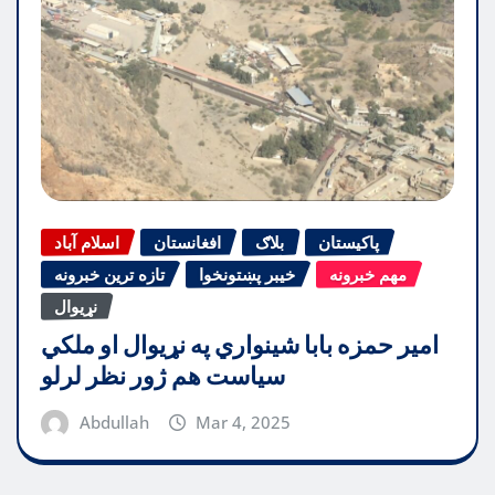
پاکیستان
بلاګ
افغانستان
اسلام آباد
مهم خبرونه
خیبر پښتونخوا
تازه ترین خبرونه
نړیوال
امیر حمزه بابا شینواري په نړیوال او ملکي
سیاست هم ژور نظر لرلو
Abdullah
Mar 4, 2025