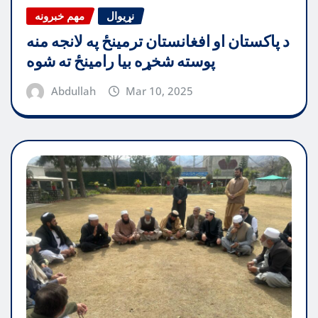
نړیوال
مهم خبرونه
د پاکستان او افغانستان ترمینځ په لانجه منه
پوسته شخړه بیا رامینځ ته شوه
Abdullah
Mar 10, 2025