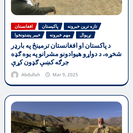
تازه ترین خبرونه
پاکیستان
افغانستان
نړیوال
مهم خبرونه
خیبر پښتونخوا
د پاکستان او افغانستان ترمینځ په بارډر
شخړه، د دواړو هیوادونو مشرانو په یوه ګډه
جرګه کښې ګډون کړې
Abdullah
Mar 9, 2025