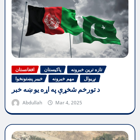
تازه ترین خبرونه
پاکیستان
افغانستان
نړیوال
مهم خبرونه
خیبر پښتونخوا
د تورخم شخړې په اړه یو ښه خبر
Abdullah
Mar 4, 2025