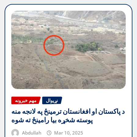
نړیوال
مهم خبرونه
د پاکستان او افغانستان ترمینځ په لانجه منه
پوسته شخړه بیا رامینځ ته شوه
Abdullah
Mar 10, 2025