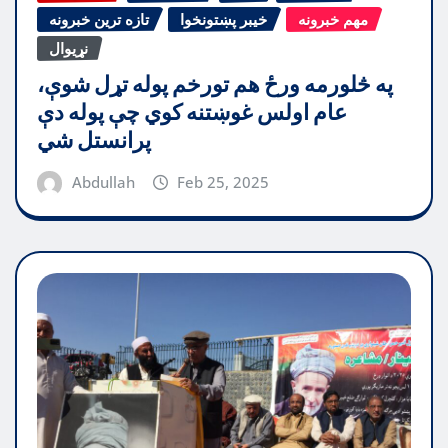
مهم خبرونه
خیبر پښتونخوا
تازه ترین خبرونه
نړیوال
په څلورمه ورځ هم تورخم پوله تړل شوې،
عام اولس غوښتنه کوي چې پوله دې
پرانستل شي
Abdullah
Feb 25, 2025