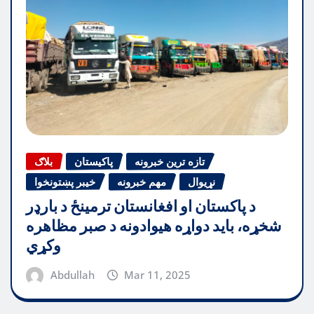
تازه ترین خبرونه
پاکیستان
بلاګ
نړیوال
مهم خبرونه
خیبر پښتونخوا
د پاکستان او افغانستان ترمینځ د بارډر
شخړه، باید دواړه هیوادونه د صبر مظاهره
وکړي
Abdullah
Mar 11, 2025