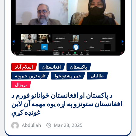
پاکیستان
افغانستان
اسلام آباد
طالبان
خیبر پښتونخوا
تازه ترین خبرونه
نړیوال
د پاکستان او افغانستان ځوانانو فورم د
افغانستان ستونزو په اړه یوه مهمه آن لاین
غونډه کړې
Abdullah
Mar 28, 2025