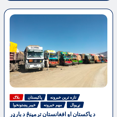
تازه ترین خبرونه
پاکیستان
بلاګ
نړیوال
مهم خبرونه
خیبر پښتونخوا
د پاکستان او افغانستان ترمینځ د بارډر