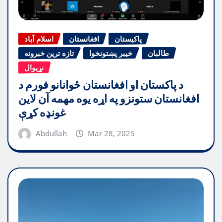
پاکیستان
افغانستان
اسلام آباد
طالبان
خیبر پښتونخوا
تازه ترین خبرونه
نړیوال
د پاکستان او افغانستان ځوانانو فورم د
افغانستان ستونزو په اړه یوه مهمه آن لاین
غونډه کړې
Abdullah
Mar 28, 2025