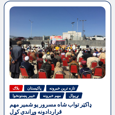
تازه ترین خبرونه
پاکیستان
بلاګ
نړیوال
مهم خبرونه
خیبر پښتونخوا
ډاکټر تواب شاه مسرور یو شمیر مهم
قراردادونه وړاندې کړل