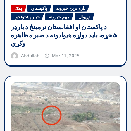
تازه ترین خبرونه
پاکیستان
بلاګ
نړیوال
مهم خبرونه
خیبر پښتونخوا
د پاکستان او افغانستان ترمینځ د بارډر
شخړه، باید دواړه هیوادونه د صبر مظاهره
وکړي
Abdullah
Mar 11, 2025