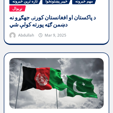
مهم خبرونه
خیبر پښتونخوا
تازه ترین خبرونه
نړیوال
د پاکستان او افغانستان کورنۍ جهګړو نه
دښمن ګټه پورته کولې شي
Abdullah
Mar 9, 2025