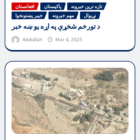
تازه ترین خبرونه
پاکیستان
افغانستان
نړیوال
مهم خبرونه
خیبر پښتونخوا
د تورخم شخړې په اړه یو ښه خبر
Abdullah
Mar 4, 2025