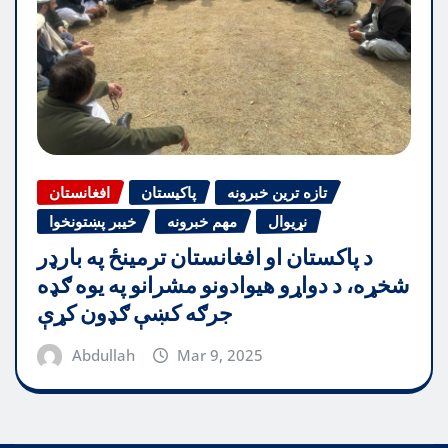
تازه ترین خبرونه
پاکیستان
افغانستان
نړیوال
مهم خبرونه
خیبر پښتونخوا
د پاکستان او افغانستان ترمینځ په بارډر
شخړه، د دواړو هیوادونو مشرانو په یوه ګډه
جرګه کښې ګډون کړې
Abdullah
Mar 9, 2025