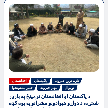
تازه ترین خبرونه
پاکیستان
افغانستان
نړیوال
مهم خبرونه
خیبر پښتونخوا
د پاکستان او افغانستان ترمینځ په بارډر
شخړه، د دواړو هیوادونو مشرانو په یوه ګډه