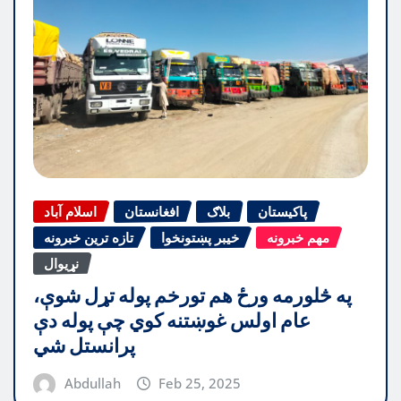
پاکیستان
بلاګ
افغانستان
اسلام آباد
مهم خبرونه
خیبر پښتونخوا
تازه ترین خبرونه
نړیوال
په څلورمه ورځ هم تورخم پوله تړل شوې،
عام اولس غوښتنه کوي چې پوله دې
پرانستل شي
Abdullah
Feb 25, 2025