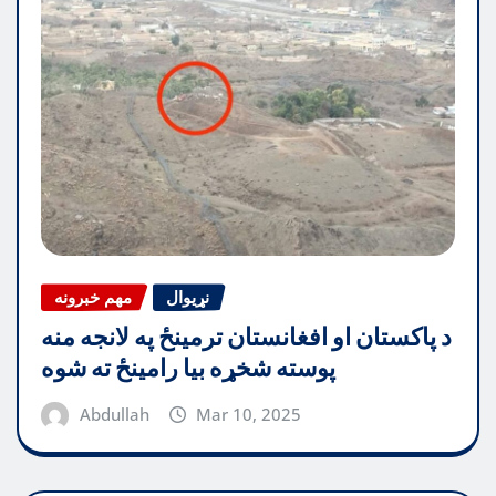
نړیوال
مهم خبرونه
د پاکستان او افغانستان ترمینځ په لانجه منه
پوسته شخړه بیا رامینځ ته شوه
Abdullah
Mar 10, 2025