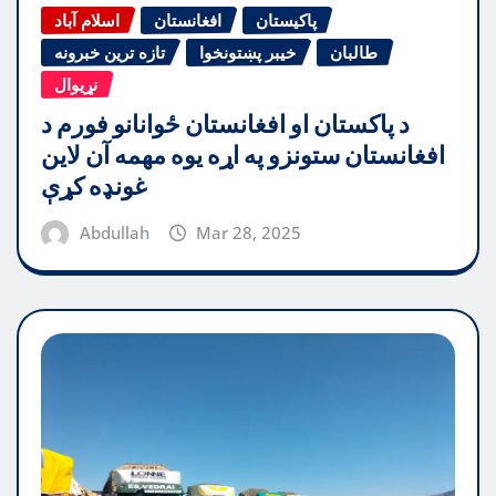
پاکیستان
افغانستان
اسلام آباد
طالبان
خیبر پښتونخوا
تازه ترین خبرونه
نړیوال
د پاکستان او افغانستان ځوانانو فورم د
افغانستان ستونزو په اړه یوه مهمه آن لاین
غونډه کړې
Abdullah
Mar 28, 2025