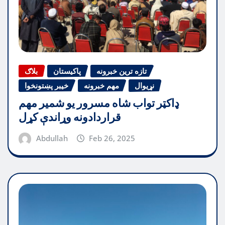
تازه ترین خبرونه
پاکیستان
بلاګ
نړیوال
مهم خبرونه
خیبر پښتونخوا
ډاکټر تواب شاه مسرور یو شمیر مهم
قراردادونه وړاندې کړل
Abdullah
Feb 26, 2025