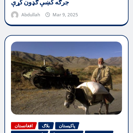
جرګه کښې ګډون کړې
Abdullah
Mar 9, 2025
پاکیستان
بلاګ
افغانستان