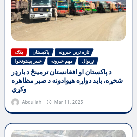
تازه ترین خبرونه
پاکیستان
بلاګ
نړیوال
مهم خبرونه
خیبر پښتونخوا
د پاکستان او افغانستان ترمینځ د بارډر
شخړه، باید دواړه هیوادونه د صبر مظاهره
وکړي
Abdullah
Mar 11, 2025