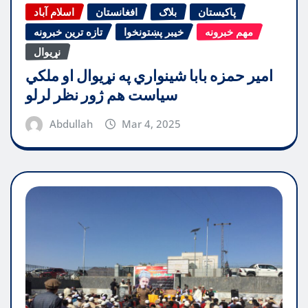
پاکیستان
بلاګ
افغانستان
اسلام آباد
مهم خبرونه
خیبر پښتونخوا
تازه ترین خبرونه
نړیوال
امیر حمزه بابا شینواري په نړیوال او ملکي
سیاست هم ژور نظر لرلو
Abdullah
Mar 4, 2025