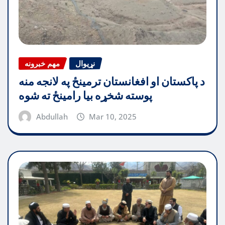
نړیوال
مهم خبرونه
د پاکستان او افغانستان ترمینځ په لانجه منه
پوسته شخړه بیا رامینځ ته شوه
Abdullah
Mar 10, 2025