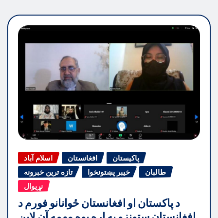
پاکیستان
افغانستان
اسلام آباد
طالبان
خیبر پښتونخوا
تازه ترین خبرونه
نړیوال
د پاکستان او افغانستان ځوانانو فورم د
افغانستان ستونزو په اړه یوه مهمه آن لاین