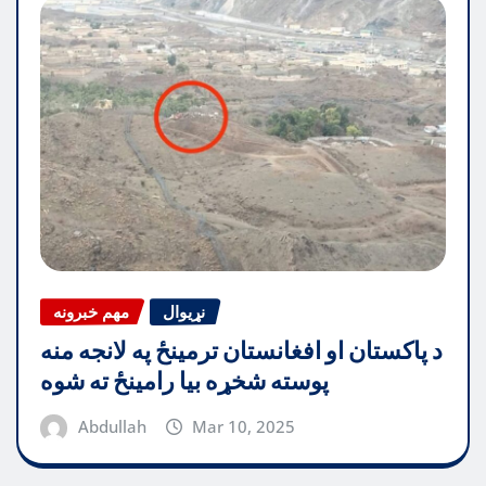
نړیوال
مهم خبرونه
د پاکستان او افغانستان ترمینځ په لانجه منه
پوسته شخړه بیا رامینځ ته شوه
Abdullah
Mar 10, 2025