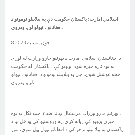
اسلامي امارت: پاکستان حکومت دې په بیلابیلو نومونو د
افغانانو د نیولو لړۍ ودروي.
8 جون پنشنبه 2023
د افغانستان اسلامي امارت د بهرنیو چارو وزارت له لورې
په یوه تازه خپره شوې ویډیو کې د پاکستان له حکومت
څخه غوښتل شوي، چې په بېلابېلو نومونو د افغانانو د نیولو
لړۍ ودروي.
د بهرنیو چارو وزرات مرستیال ویاند ضیاء احمد تکل په یوه
خبري ویډیو کې زیاته کړي، په وروستیو کې یو ځل بیا د
پاکستان په بیلا بیلو برخو کې د افغانانو نیول پیل شوې، موږ