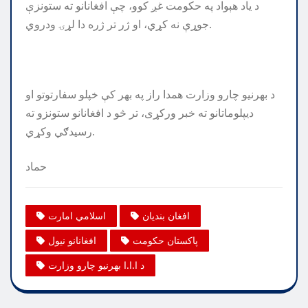
د یاد هېواد په حکومت غږ کوو، چې افغانانو ته ستونزې
جوړې نه کړي، او ژر تر ژره دا لړۍ ودروي.
د بهرنیو چارو وزارت همدا راز په بهر کې خپلو سفارتوتو او
دیپلوماتانو ته خبر ورکړی، تر څو د افغانانو ستونزو ته
رسیدګي وکړي.
حماد
افغان بندیان
اسلامي امارت
پاکستان حکومت
افغانانو نیول
د ا.ا.ا بهرنیو چارو وزارت