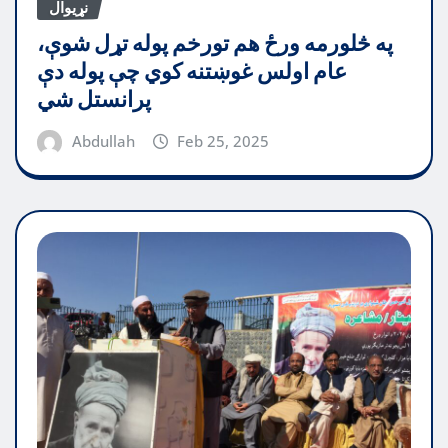
نړیوال
په څلورمه ورځ هم تورخم پوله تړل شوې،
عام اولس غوښتنه کوي چې پوله دې
پرانستل شي
Abdullah
Feb 25, 2025