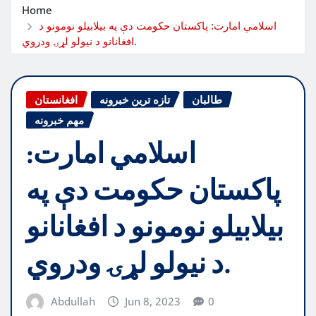
Home
اسلامي امارت: پاکستان حکومت دې په بیلابیلو نومونو د
افغانانو د نیولو لړۍ ودروي.
طالبان
تازه ترین خبرونه
افغانستان
مهم خبرونه
اسلامي امارت:
پاکستان حکومت دې په
بیلابیلو نومونو د افغانانو
د نیولو لړۍ ودروي.
Abdullah
Jun 8, 2023
0