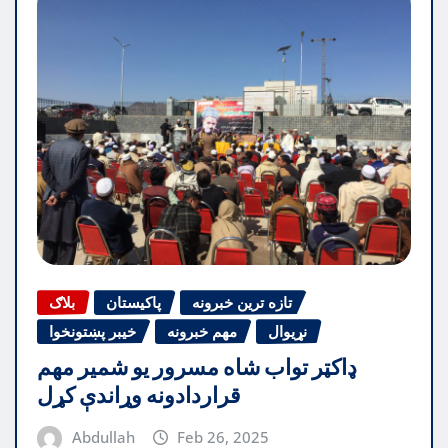
تازه ترین خبرونه
پاکیستان
بلاګ
نړیوال
مهم خبرونه
خیبر پښتونخوا
ډاکټر تواب شاه مسرور یو شمیر مهم
قراردادونه وړاندې کړل
Abdullah
Feb 26, 2025