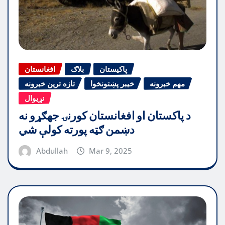
پاکیستان
بلاګ
افغانستان
مهم خبرونه
خیبر پښتونخوا
تازه ترین خبرونه
نړیوال
د پاکستان او افغانستان کورنۍ جهګړو نه
دښمن ګټه پورته کولې شي
Abdullah
Mar 9, 2025