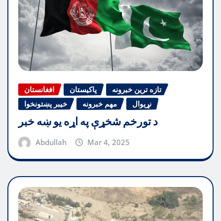
تازه ترین خبرونه
پاکیستان
افغانستان
نړیوال
مهم خبرونه
خیبر پښتونخوا
د تورخم شخړې په اړه یو ښه خبر
Abdullah
Mar 4, 2025