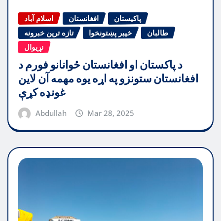
پاکیستان
افغانستان
اسلام آباد
طالبان
خیبر پښتونخوا
تازه ترین خبرونه
نړیوال
د پاکستان او افغانستان ځوانانو فورم د
افغانستان ستونزو په اړه یوه مهمه آن لاین
غونډه کړې
Abdullah
Mar 28, 2025