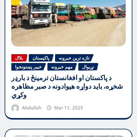
تازه ترین خبرونه
پاکیستان
بلاګ
نړیوال
مهم خبرونه
خیبر پښتونخوا
د پاکستان او افغانستان ترمینځ د بارډر
شخړه، باید دواړه هیوادونه د صبر مظاهره
وکړي
Abdullah
Mar 11, 2025