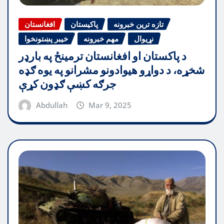
تازه ترین خبرونه
پاکیستان
افغانستان
نړیوال
مهم خبرونه
خیبر پښتونخوا
د پاکستان او افغانستان ترمینځ په بارډر
شخړه، د دواړو هیوادونو مشرانو په یوه ګډه
جرګه کښې ګډون کړې
Abdullah
Mar 9, 2025