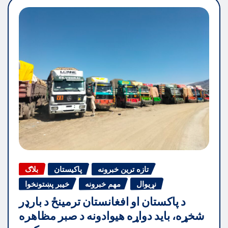
تازه ترین خبرونه
پاکیستان
بلاګ
نړیوال
مهم خبرونه
خیبر پښتونخوا
د پاکستان او افغانستان ترمینځ د بارډر
شخړه، باید دواړه هیوادونه د صبر مظاهره