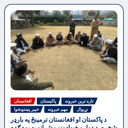
تازه ترین خبرونه
پاکیستان
افغانستان
نړیوال
مهم خبرونه
خیبر پښتونخوا
د پاکستان او افغانستان ترمینځ په بارډر
شخړه، د دواړو هیوادونو مشرانو په یوه ګډه