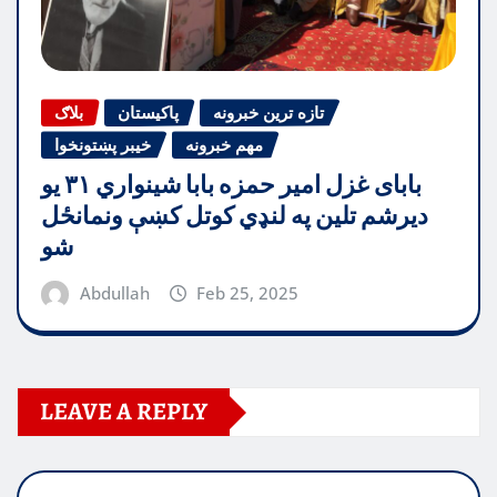
تازه ترین خبرونه
پاکیستان
بلاګ
مهم خبرونه
خیبر پښتونخوا
بابای غزل امیر حمزه بابا شینواري ۳۱ یو
دیرشم تلین په لنډي کوتل کښې ونمانځل
شو
Abdullah
Feb 25, 2025
LEAVE A REPLY