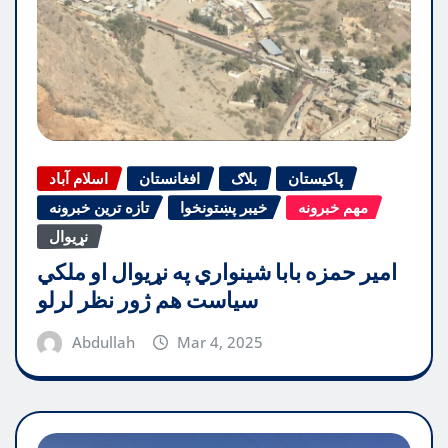
پاکیستان
بلاګ
افغانستان
اسلام آباد
مهم خبرونه
خیبر پښتونخوا
تازه ترین خبرونه
نړیوال
امیر حمزه بابا شینواري په نړیوال او ملکي
سیاست هم ژور نظر لرلو
Abdullah
Mar 4, 2025