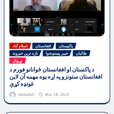
پاکیستان
افغانستان
اسلام آباد
طالبان
خیبر پښتونخوا
تازه ترین خبرونه
نړیوال
د پاکستان او افغانستان ځوانانو فورم د
افغانستان ستونزو په اړه یوه مهمه آن لاین
غونډه کړې
Abdullah
Mar 28, 2025