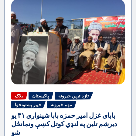
تازه ترین خبرونه
پاکیستان
بلاګ
مهم خبرونه
خیبر پښتونخوا
بابای غزل امیر حمزه بابا شینواري ۳۱ یو
دیرشم تلین په لنډي کوتل کښې ونمانځل
شو