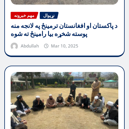
نړیوال
مهم خبرونه
د پاکستان او افغانستان ترمینځ په لانجه منه
پوسته شخړه بیا رامینځ ته شوه
Abdullah
Mar 10, 2025