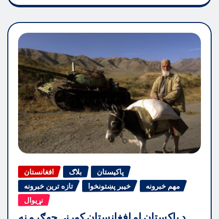
پاکیستان
بلاګ
افغانستان
مهم خبرونه
خیبر پښتونخوا
تازه ترین خبرونه
نړیوال
د پاکستان او افغانستان کورنۍ جهګړو نه