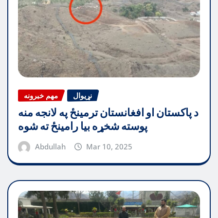
نړیوال
مهم خبرونه
د پاکستان او افغانستان ترمینځ په لانجه منه
پوسته شخړه بیا رامینځ ته شوه
Abdullah
Mar 10, 2025