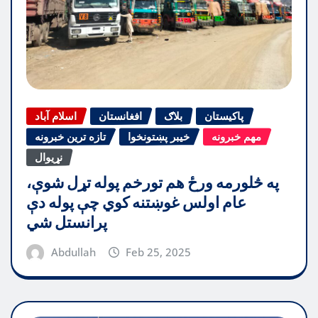
پاکیستان
بلاګ
افغانستان
اسلام آباد
مهم خبرونه
خیبر پښتونخوا
تازه ترین خبرونه
نړیوال
په څلورمه ورځ هم تورخم پوله تړل شوې،
عام اولس غوښتنه کوي چې پوله دې
پرانستل شي
Abdullah
Feb 25, 2025