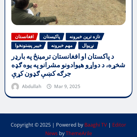
تازه ترین خبرونه
پاکیستان
افغانستان
نړیوال
مهم خبرونه
خیبر پښتونخوا
د پاکستان او افغانستان ترمینځ په بارډر
شخړه، د دواړو هیوادونو مشرانو په یوه ګډه
جرګه کښې ګډون کړې
Abdullah
Mar 9, 2025
Copyright © 2025 | Powered by
Baaghi TV
|
Editor
News
by
ThemeArile