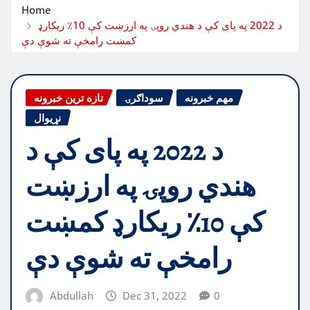
Home
د 2022 په پای کې د هندي روپۍ په ارزښت کې 10٪ ریکارډ
کمښت رامخې ته شوې دې
مهم خبرونه
سوداګرۍ
تازه ترین خبرونه
نړیوال
د 2022 په پای کې د
هندي روپۍ په ارزښت
کې 10٪ ریکارډ کمښت
رامخې ته شوې دې
Abdullah
Dec 31, 2022
0