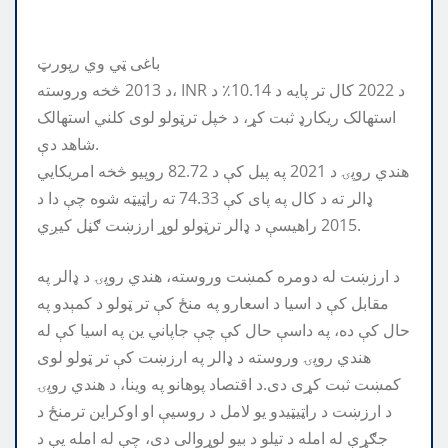
باغی ټي وي رپورټ
د 2013 څخه وروسته، INR د 2022 کال تر پایه د 10.14٪ د
استهالک ریکارډ ثبت کړ، د خپل ترټولو لوی کلني استهالک
شاهد دې.
هندي روپۍ د 2021 په پیل کې د 82.72 روپیو څخه امریکایي
ډالر ته د کال په پای کې 74.33 ته راټیټه شوه چې دا د
2015 راهیسې د ډالر ترټولو لوړ ارزښت ګڼل کیږي.
د ارزښت له دومره کمښت وروسته، هندي روپۍ د ډالر په
مقابل کې د اسیا د اسعارو په منځ کې تر ټولو د کمېدو په
حال کې ده، په داسې حال کې چې جاپاني ین په اسیا کې له
هندي روپۍ وروسته د ډالر په ارزښت کې تر ټولو لوی
کمښت ثبت کړی دی.د اقتصاد پوهانو په وینا، د هندي روپۍ
د ارزښت د راټیټیدو یو لامل د روسیې او اوکراین ترمنځ د
جګړې له امله د تیلو د بیو لوړوالی دی، چې له امله یې د