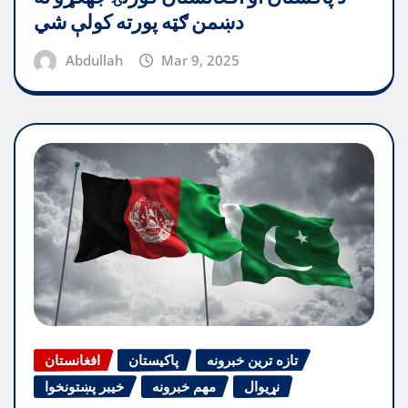
دښمن ګټه پورته کولې شي
Abdullah
Mar 9, 2025
تازه ترین خبرونه
پاکیستان
افغانستان
نړیوال
مهم خبرونه
خیبر پښتونخوا