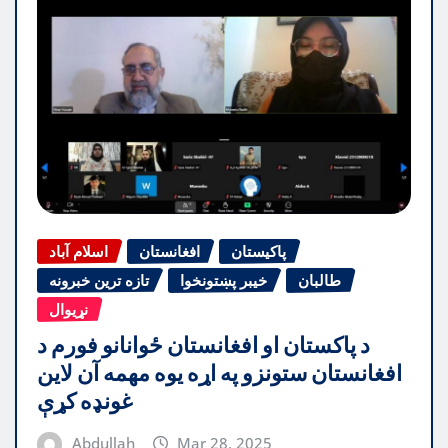
پاکیستان
افغانستان
اسلام آباد
طالبان
خیبر پښتونخوا
تازه ترین خبرونه
نړیوال
د پاکستان او افغانستان ځوانانو فورم د
افغانستان ستونزو په اړه یوه مهمه آن لاین
غونډه کړې
Abdullah
Mar 28, 2025