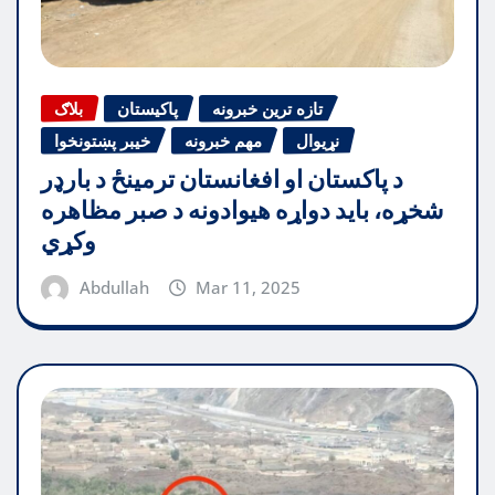
تازه ترین خبرونه
پاکیستان
بلاګ
نړیوال
مهم خبرونه
خیبر پښتونخوا
د پاکستان او افغانستان ترمینځ د بارډر
شخړه، باید دواړه هیوادونه د صبر مظاهره
وکړي
Abdullah
Mar 11, 2025