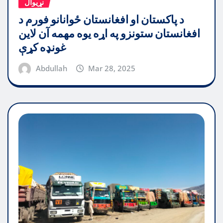
نړیوال
د پاکستان او افغانستان ځوانانو فورم د
افغانستان ستونزو په اړه یوه مهمه آن لاین
غونډه کړې
Abdullah
Mar 28, 2025