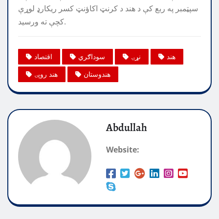
سپټمبر په ربع کې د هند د کرنټ اکاؤنټ کسر ریکارډ لوړې
کچې ته ورسید.
هند
نړۍ
سوداګري
اقتصاد
هندوستان
هند روپۍ
Abdullah
Website: