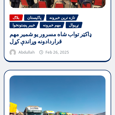
تازه ترین خبرونه
پاکیستان
بلاګ
نړیوال
مهم خبرونه
خیبر پښتونخوا
ډاکټر تواب شاه مسرور یو شمیر مهم
قراردادونه وړاندې کړل
Abdullah
Feb 26, 2025