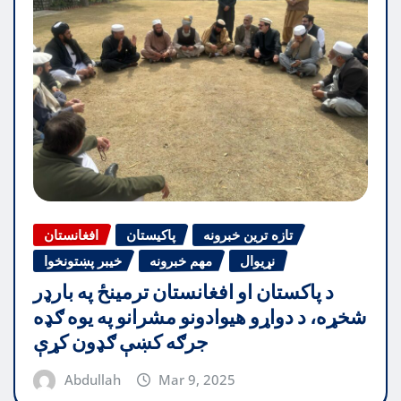
تازه ترین خبرونه
پاکیستان
افغانستان
نړیوال
مهم خبرونه
خیبر پښتونخوا
د پاکستان او افغانستان ترمینځ په بارډر
شخړه، د دواړو هیوادونو مشرانو په یوه ګډه
جرګه کښې ګډون کړې
Abdullah
Mar 9, 2025