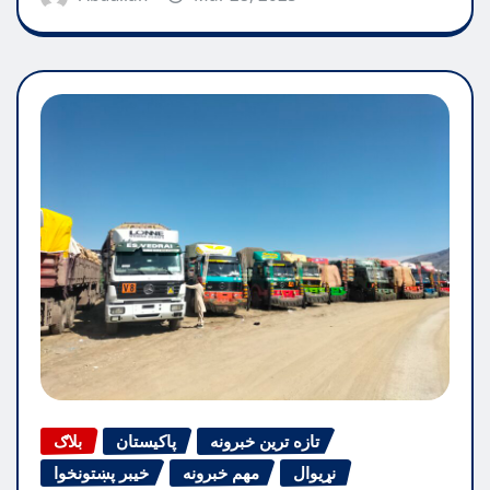
تازه ترین خبرونه
پاکیستان
بلاګ
نړیوال
مهم خبرونه
خیبر پښتونخوا