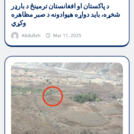
د پاکستان او افغانستان ترمینځ د بارډر
شخړه، باید دواړه هیوادونه د صبر مظاهره
وکړي
Abdullah
Mar 11, 2025