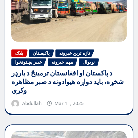
تازه ترین خبرونه
پاکیستان
بلاګ
نړیوال
مهم خبرونه
خیبر پښتونخوا
د پاکستان او افغانستان ترمینځ د بارډر
شخړه، باید دواړه هیوادونه د صبر مظاهره
وکړي
Abdullah
Mar 11, 2025