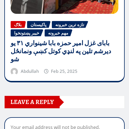
تازه ترین خبرونه
پاکیستان
بلاګ
مهم خبرونه
خیبر پښتونخوا
بابای غزل امیر حمزه بابا شینواري ۳۱ یو
دیرشم تلین په لنډي کوتل کښې ونمانځل
شو
Abdullah
Feb 25, 2025
LEAVE A REPLY
Your email address will not be published.