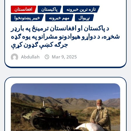
تازه ترین خبرونه
پاکیستان
افغانستان
نړیوال
مهم خبرونه
خیبر پښتونخوا
د پاکستان او افغانستان ترمینځ په بارډر
شخړه، د دواړو هیوادونو مشرانو په یوه ګډه
جرګه کښې ګډون کړې
Abdullah
Mar 9, 2025