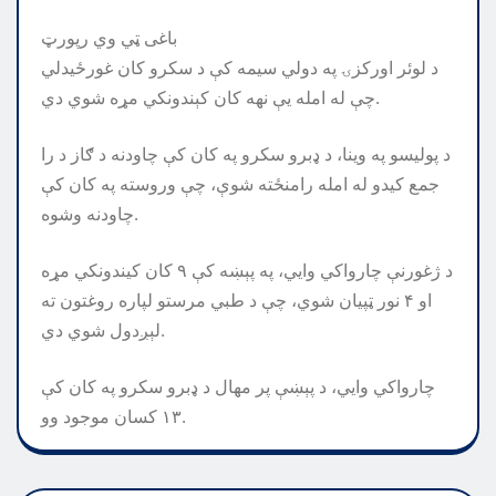
باغی ټي وي رپورټ
د لوئر اورکزۍ په دولي سيمه کې د سکرو کان غورځيدلي
چې له امله يې نهه کان کېندونکي مړه شوي دي.
د پوليسو په وينا، د ډبرو سکرو په کان کې چاودنه د ګاز د را
جمع کیدو له امله رامنځته شوې، چې وروسته په کان کې
چاودنه وشوه.
د ژغورنې چارواکي وايي، په پېښه کې ۹ کان کیندونکي مړه
او ۴ نور ټپیان شوي، چې د طبي مرستو لپاره روغتون ته
لېږدول شوي دي.
چارواکي وايي، د پېښې پر مهال د ډبرو سکرو په کان کې
۱۳ کسان موجود وو.