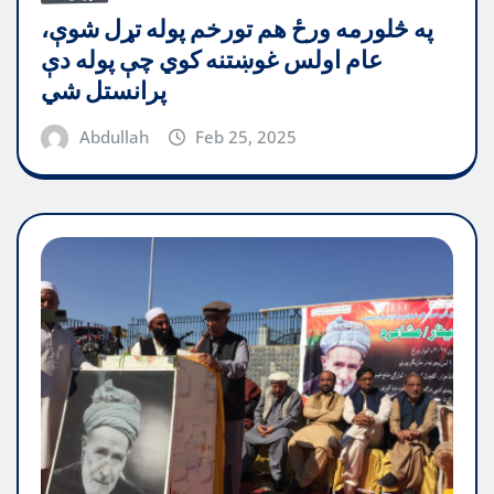
په څلورمه ورځ هم تورخم پوله تړل شوې،
عام اولس غوښتنه کوي چې پوله دې
پرانستل شي
Abdullah
Feb 25, 2025