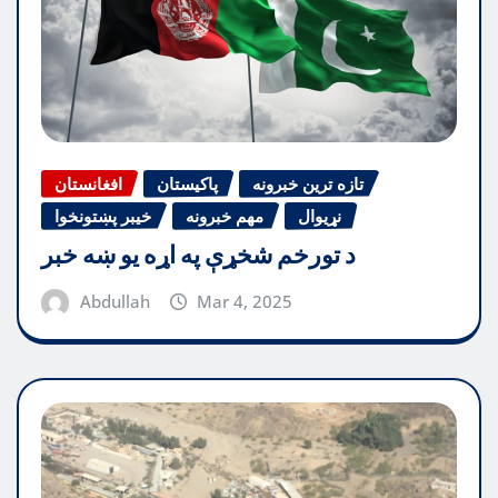
تازه ترین خبرونه
پاکیستان
افغانستان
نړیوال
مهم خبرونه
خیبر پښتونخوا
د تورخم شخړې په اړه یو ښه خبر
Abdullah
Mar 4, 2025