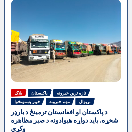
تازه ترین خبرونه
پاکیستان
بلاګ
نړیوال
مهم خبرونه
خیبر پښتونخوا
د پاکستان او افغانستان ترمینځ د بارډر
شخړه، باید دواړه هیوادونه د صبر مظاهره
وکړي