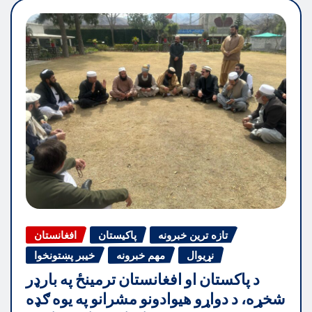
تازه ترین خبرونه
پاکیستان
افغانستان
نړیوال
مهم خبرونه
خیبر پښتونخوا
د پاکستان او افغانستان ترمینځ په بارډر
شخړه، د دواړو هیوادونو مشرانو په یوه ګډه