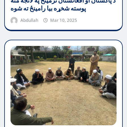
د پاکستان او افغانستان ترمینځ په لانجه منه
پوسته شخړه بیا رامینځ ته شوه
Abdullah
Mar 10, 2025