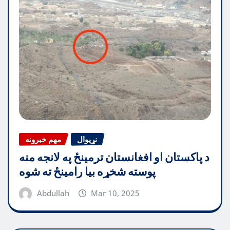
نړیوال
مهم خبرونه
د پاکستان او افغانستان ترمینځ په لانجه منه
پوسته شخړه بیا رامینځ ته شوه
Abdullah
Mar 10, 2025