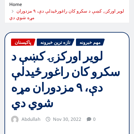
Home
لویر اورکزۍ کښې د سکرو کان راغورځیدلې دې، ۹ مزدوران
مړه شوي دي
مهم خبرونه
تازه ترین خبرونه
پاکیستان
لویر اورکزۍ کښې د
سکرو کان راغورځیدلې
دې، ۹ مزدوران مړه
شوي دي
Abdullah
Nov 30, 2022
0