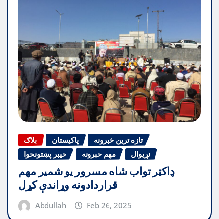
تازه ترین خبرونه
پاکیستان
بلاګ
نړیوال
مهم خبرونه
خیبر پښتونخوا
ډاکټر تواب شاه مسرور یو شمیر مهم
قراردادونه وړاندې کړل
Abdullah
Feb 26, 2025