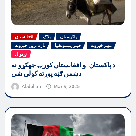
پاکیستان
بلاګ
افغانستان
مهم خبرونه
خیبر پښتونخوا
تازه ترین خبرونه
نړیوال
د پاکستان او افغانستان کورنۍ جهګړو نه
دښمن ګټه پورته کولې شي
Abdullah
Mar 9, 2025