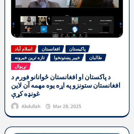
پاکیستان
افغانستان
اسلام آباد
طالبان
خیبر پښتونخوا
تازه ترین خبرونه
نړیوال
د پاکستان او افغانستان ځوانانو فورم د
افغانستان ستونزو په اړه یوه مهمه آن لاین
غونډه کړې
Abdullah
Mar 28, 2025