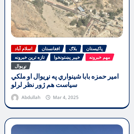
پاکیستان
بلاګ
افغانستان
اسلام آباد
مهم خبرونه
خیبر پښتونخوا
تازه ترین خبرونه
نړیوال
امیر حمزه بابا شینواري په نړیوال او ملکي
سیاست هم ژور نظر لرلو
Abdullah
Mar 4, 2025