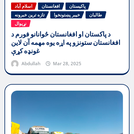
پاکیستان
افغانستان
اسلام آباد
طالبان
خیبر پښتونخوا
تازه ترین خبرونه
نړیوال
د پاکستان او افغانستان ځوانانو فورم د
افغانستان ستونزو په اړه یوه مهمه آن لاین
غونډه کړې
Abdullah
Mar 28, 2025