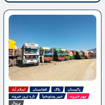
پاکیستان
بلاګ
افغانستان
اسلام آباد
مهم خبرونه
خیبر پښتونخوا
تازه ترین خبرونه
نړیوال