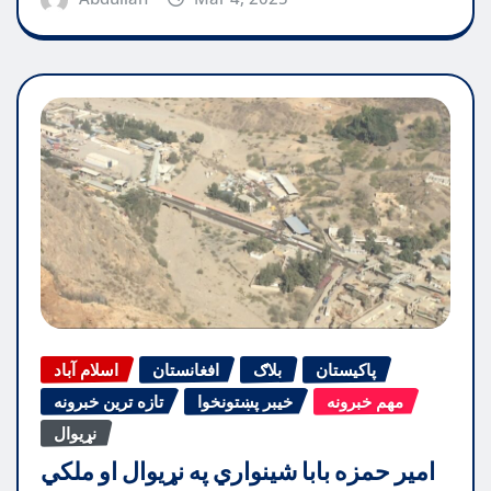
پاکیستان
بلاګ
افغانستان
اسلام آباد
مهم خبرونه
خیبر پښتونخوا
تازه ترین خبرونه
نړیوال
امیر حمزه بابا شینواري په نړیوال او ملکي