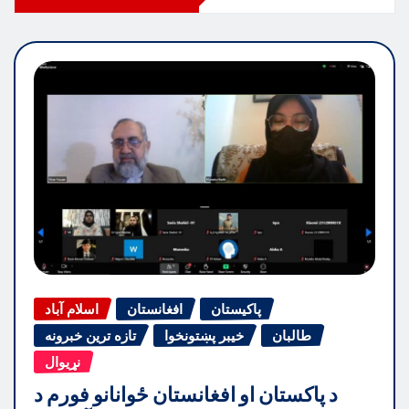
پاکیستان
افغانستان
اسلام آباد
طالبان
خیبر پښتونخوا
تازه ترین خبرونه
نړیوال
د پاکستان او افغانستان ځوانانو فورم د