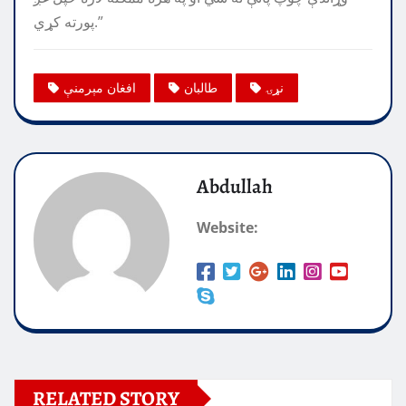
پورته کړي.”
نړۍ
طالبان
افغان مېرمنې
Abdullah
Website:
RELATED STORY