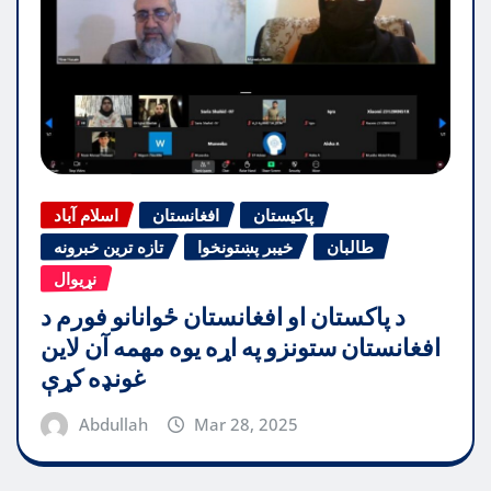
پاکیستان
افغانستان
اسلام آباد
طالبان
خیبر پښتونخوا
تازه ترین خبرونه
نړیوال
د پاکستان او افغانستان ځوانانو فورم د
افغانستان ستونزو په اړه یوه مهمه آن لاین
غونډه کړې
Abdullah
Mar 28, 2025