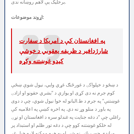
برخليک يې لاهم روښانه ندی.
اړوند موضوعات:
په افغانستان کې د امریکا د سفارت
شارژدافیر د ظریفه یعقوبي د خوشې
کیدو غوښتنه وکړه
د ښځو د خپلواکۍ د غورځنګ غړي وايي، نیول شوې ښځې
کوم جرم نه دی کړی او یوازې د “بشري حقونو او ازادۍ
غوښتنې” په جرم د ط.البانو له خوا نیول شوي، چې د دوی
په باور د منلو وړ نه دي. په اخره کښې په اعلامیه کې
راغلي چې “د دغه جنایت په غندلو سره د افغانستان او نړۍ
له خلکو غوښتنه کوو چې د دغه تور ظلم او استبداد پر
وړاندې چوپ پاتې نه شي او په هره ممکنه لاره خپل غږ