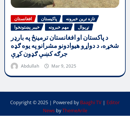
تازه ترین خبرونه
پاکیستان
افغانستان
نړیوال
مهم خبرونه
خیبر پښتونخوا
د پاکستان او افغانستان ترمینځ په بارډر
شخړه، د دواړو هیوادونو مشرانو په یوه ګډه
جرګه کښې ګډون کړې
Abdullah
Mar 9, 2025
Copyright © 2025 | Powered by
Baaghi TV
|
Editor
News
by
ThemeArile
中国人
پشتو
English
اردو