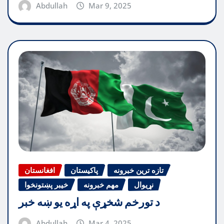
Abdullah
Mar 9, 2025
تازه ترین خبرونه
پاکیستان
افغانستان
نړیوال
مهم خبرونه
خیبر پښتونخوا
د تورخم شخړې په اړه یو ښه خبر
Abdullah
Mar 4, 2025