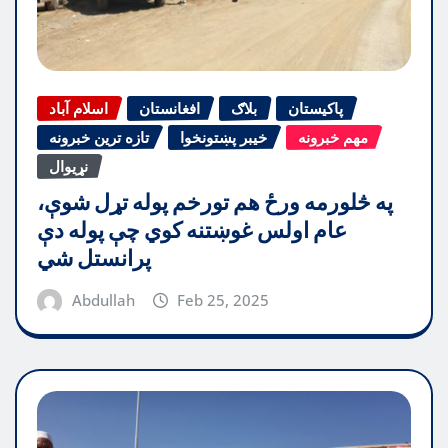
پاکیستان
بلاګ
افغانستان
اسلام آباد
مهم خبرونه
خیبر پښتونخوا
تازه ترین خبرونه
نړیوال
په څلورمه ورځ هم تورخم پوله تړل شوې،
عام اولس غوښتنه کوي چې پوله دې
پرانستل شي
Abdullah
Feb 25, 2025