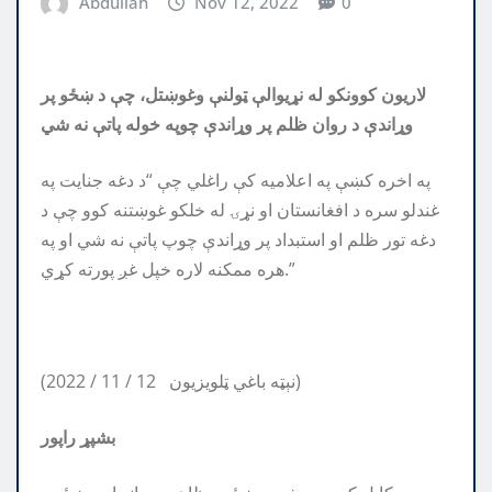
Abdullah
Nov 12, 2022
0
لاريون کوونکو له نړيوالې ټولنې وغوښتل، چې د ښځو پر
وړاندې د روان ظلم پر وړاندې چوپه خوله پاتې نه شي
په اخره کښې په اعلامیه کې راغلي چې “د دغه جنایت په
غندلو سره د افغانستان او نړۍ له خلکو غوښتنه کوو چې د
دغه تور ظلم او استبداد پر وړاندې چوپ پاتې نه شي او په
هره ممکنه لاره خپل غږ پورته کړي.”
(2022 / 11 / 12 نېټه باغي ټلویزیون)
بشپړ راپور