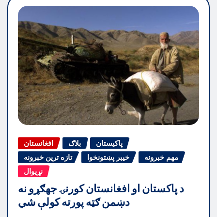
پاکیستان
بلاګ
افغانستان
مهم خبرونه
خیبر پښتونخوا
تازه ترین خبرونه
نړیوال
د پاکستان او افغانستان کورنۍ جهګړو نه
دښمن ګټه پورته کولې شي