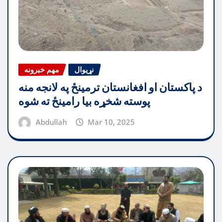
نړیوال
مهم خبرونه
د پاکستان او افغانستان ترمینځ په لانجه منه
پوسته شخړه بیا رامینځ ته شوه
Abdullah
Mar 10, 2025