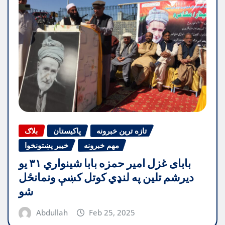
تازه ترین خبرونه
پاکیستان
بلاګ
مهم خبرونه
خیبر پښتونخوا
بابای غزل امیر حمزه بابا شینواري ۳۱ یو
دیرشم تلین په لنډي کوتل کښې ونمانځل
شو
Abdullah
Feb 25, 2025