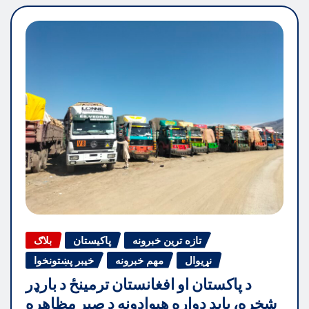
تازه ترین خبرونه
پاکیستان
بلاګ
نړیوال
مهم خبرونه
خیبر پښتونخوا
د پاکستان او افغانستان ترمینځ د بارډر
شخړه، باید دواړه هیوادونه د صبر مظاهره