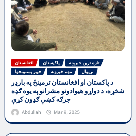
تازه ترین خبرونه
پاکیستان
افغانستان
نړیوال
مهم خبرونه
خیبر پښتونخوا
د پاکستان او افغانستان ترمینځ په بارډر
شخړه، د دواړو هیوادونو مشرانو په یوه ګډه
جرګه کښې ګډون کړې
Abdullah
Mar 9, 2025