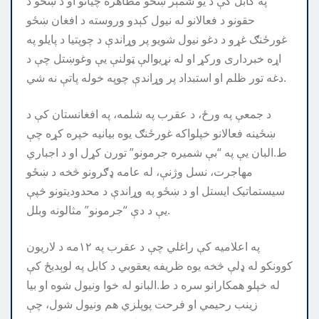
په کابل کې د یو شمېر ښځو مظاهره چیانو او د ښځو د
حقونو د فعالانو له نیول کېدو وروسته د افغان ښځو
غورځنګ غړو د دغو نیول شویو پر وړاندې د چوپتیا د پایلو په
اړه خبرداری ورکړ او له نړیوالې ټولنې یې وغوښتل چې د
دغه تور ظلم او استبداد پر وړاندې چوپه خوله پاتې نه شي.
د جمعې په ورځ، د عقرب په شلمه، په افغانستان کې د
ښځینه فعالانو خپلواکه غورځنګ یوه بیانیه خپره کړه چې
ط.البان یې په “بې شمیره جرمونو” تورن کړل او د اجباري
مهاجرت، نسل وژنې، له عامه ډګرونو څخه د ښځو
سیستماتیک ایستل او د ښځو په وړاندې د محدودیتونو څپې
یې د دې “جرمونو” مثالونه وبلل.
په اعلاميه کې راغلي چې د عقرب په ١٢مه د لاريون
کوونکو له ډلې څخه يوه ظريفه يعقوبي د کابل په لوېديځ کې
له خپلو همکارانو سره د ط.البانو له خوا ونيول شوه او بيا
زينب رحيمي او فرحت پوپلزي هم ونيول شول، چې