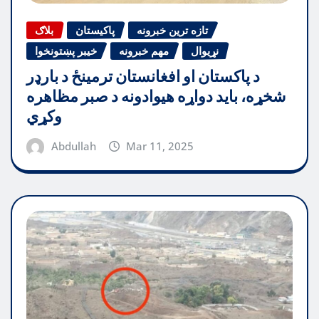
تازه ترین خبرونه
پاکیستان
بلاګ
نړیوال
مهم خبرونه
خیبر پښتونخوا
د پاکستان او افغانستان ترمینځ د بارډر
شخړه، باید دواړه هیوادونه د صبر مظاهره
وکړي
Abdullah
Mar 11, 2025