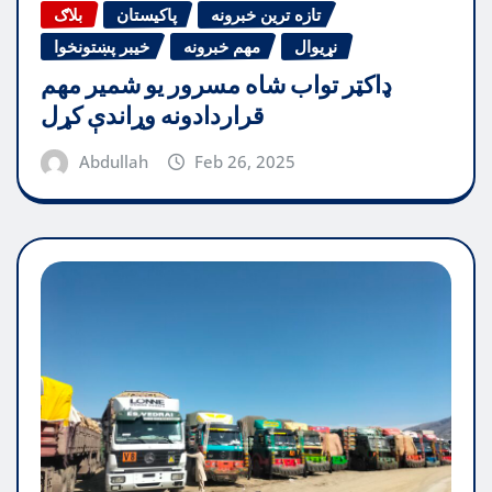
تازه ترین خبرونه
پاکیستان
بلاګ
نړیوال
مهم خبرونه
خیبر پښتونخوا
ډاکټر تواب شاه مسرور یو شمیر مهم
قراردادونه وړاندې کړل
Abdullah
Feb 26, 2025