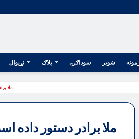
مونه
شوبز
سوداګرۍ
بلاګ
نړیوال
ملا برا
ملا برادر دستور داده اس