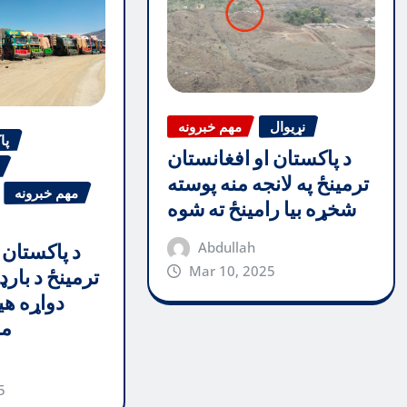
نړیوال
مهم خبرونه
پا
د پاکستان او افغانستان
ترمینځ په لانجه منه پوسته
مهم خبرونه
شخړه بیا رامینځ ته شوه
Abdullah
د پاکستان 
Mar 10, 2025
ترمینځ د بارډ
دواړه هی
مظ
5