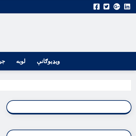
ویډیوګانې
لوبه
جر