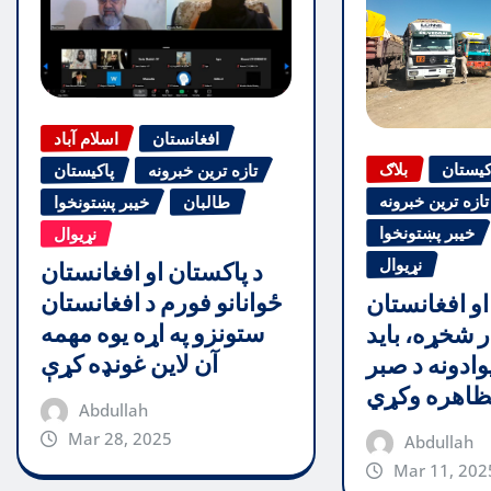
افغانستان
اسلام آباد
کیستان
بلاګ
تازه ترین خبرونه
پاکیستان
تازه ترین خبرونه
طالبان
خیبر پښتونخوا
خیبر پښتونخوا
نړیوال
نړیوال
د پاکستان او افغانستان
ځوانانو فورم د افغانستان
او افغانستان
ستونزو په اړه یوه مهمه
ر شخړه، باید
آن لاین غونډه کړې
وادونه د صبر
اهره وکړي
Abdullah
Mar 28, 2025
Abdullah
Mar 11, 202