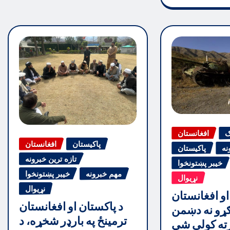
ګ
افغانستان
پاکیستان
افغانستان
نه
پاکیستان
تازه ترین خبرونه
خیبر پښتونخوا
مهم خبرونه
خیبر پښتونخوا
نړیوال
نړیوال
او افغانستان
د پاکستان او افغانستان
ړو نه دښمن
ترمینځ په بارډر شخړه، د
رته کولې شي