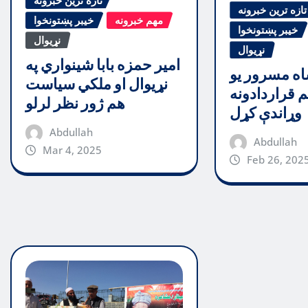
تازه ترین خبرونه
تازه ترین خبرونه
مهم خبرونه
خیبر پښتونخوا
خیبر پښتونخوا
نړیوال
نړیوال
امیر حمزه بابا شینواري په
اه مسرور یو
نړیوال او ملکي سیاست
 قراردادونه
هم ژور نظر لرلو
وړاندې کړل
Abdullah
Abdullah
Mar 4, 2025
Feb 26, 202