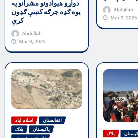
دواړو هیوادونو مشرانو په
Abdullah
یوه ګډه جرګه کښې ګډون
Mar 9, 2025
کړې
Abdullah
Mar 9, 2025
افغانستان
اسلام آباد
پاکیستان
بلاګ
کیستان
بلاګ