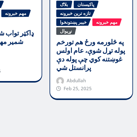
پاکیستان
بلاګ
تازه ترین خبرونه
مهم خبرونه
مهم خبرونه
خیبر پښتونخوا
نړیوال
ډاکټر تواب ش
شمیر مهم
په څلورمه ورځ هم تورخم
پوله تړل شوې، عام اولس
غوښتنه کوي چې پوله دې
پرانستل شي
5
Abdullah
Feb 25, 2025