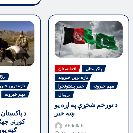
پاکیستان
افغانستان
بلا
تازه ترین خبرونه
تازه ترین خبرو
مهم خبرونه
خیبر پښتونخوا
مهم خبرونه
نړیوال
د تورخم شخړې په اړه یو
د پاکستان 
ښه خبر
کورنۍ جهګ
Abdullah
ګټه پو