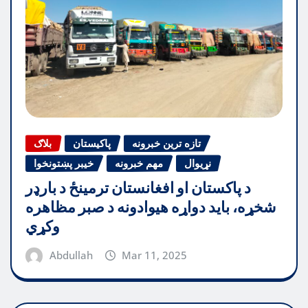
تازه ترین خبرونه
پاکیستان
بلاګ
نړیوال
مهم خبرونه
خیبر پښتونخوا
د پاکستان او افغانستان ترمینځ د بارډر
شخړه، باید دواړه هیوادونه د صبر مظاهره
وکړي
Abdullah
Mar 11, 2025