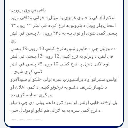
باغی ټي وي رپورټ
اسلام اباد کې د خبري غونډې په مهال د خزانې وفاقي وزير
اسحاق ډار وويل د پټرولو په نرخ کې د في ليټر ١٢ روپۍ ٦٣
پيسې کمى شوى او نوې بيه به ٢٢٤ روپۍ ٨٠ پيسې في ليټر
وي.
ده ووئيل چې د خاورو تېلو په نرخ كښې 10 روپې 19 پېسې
في ليټر، د ډيزلو په نرخ كښې 12 روپې 13 پېسې في ليټر
او د لائټ ډيزل په نرخ كښې 10 روپۍ 78 پېسې في ليټر
كمې كړې شوې۔
اولس،مشرانو او د ټرانسپورټ سره تړلي خلکو او سوداګرو
د شهباز شریف د تیلو په نرخونو کښې د کمې اعلان او
پریکړې ستاینه کړې ده.
بل اړخ ته ځایی اولس او سوداګرو دا هم ویلي دي چې د تیلو
د نرخ کمي سره په په ګرانۍ هم قابو اوموندل شي.
……………………….