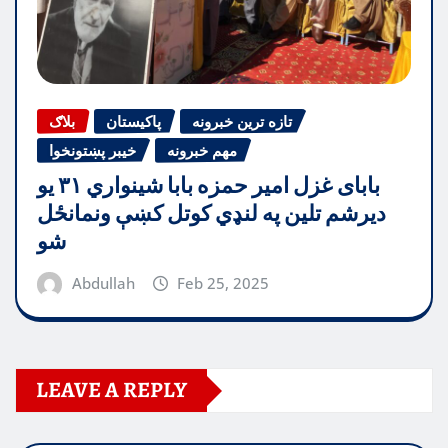
تازه ترین خبرونه
پاکیستان
بلاګ
مهم خبرونه
خیبر پښتونخوا
بابای غزل امیر حمزه بابا شینواري ۳۱ یو
دیرشم تلین په لنډي کوتل کښې ونمانځل
شو
Abdullah
Feb 25, 2025
LEAVE A REPLY