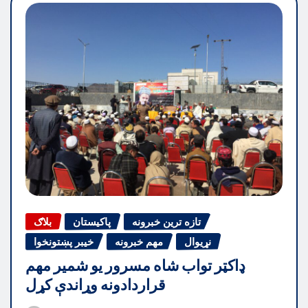
تازه ترین خبرونه
پاکیستان
بلاګ
نړیوال
مهم خبرونه
خیبر پښتونخوا
ډاکټر تواب شاه مسرور یو شمیر مهم
قراردادونه وړاندې کړل