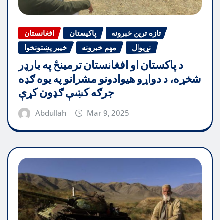
تازه ترین خبرونه
پاکیستان
افغانستان
نړیوال
مهم خبرونه
خیبر پښتونخوا
د پاکستان او افغانستان ترمینځ په بارډر
شخړه، د دواړو هیوادونو مشرانو په یوه ګډه
جرګه کښې ګډون کړې
Abdullah
Mar 9, 2025