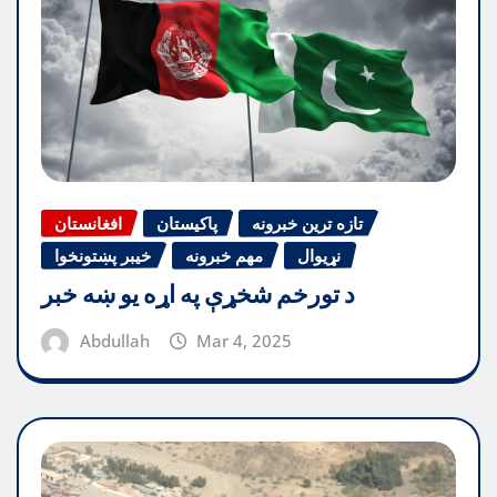
تازه ترین خبرونه
پاکیستان
افغانستان
نړیوال
مهم خبرونه
خیبر پښتونخوا
د تورخم شخړې په اړه یو ښه خبر
Abdullah
Mar 4, 2025