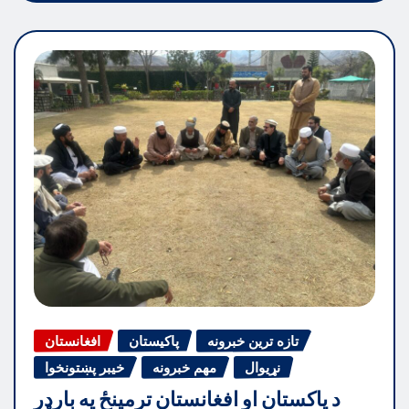
تازه ترین خبرونه
پاکیستان
افغانستان
نړیوال
مهم خبرونه
خیبر پښتونخوا
د پاکستان او افغانستان ترمینځ په بارډر