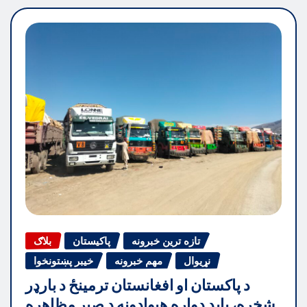
تازه ترین خبرونه
پاکیستان
بلاګ
نړیوال
مهم خبرونه
خیبر پښتونخوا
د پاکستان او افغانستان ترمینځ د بارډر
شخړه، باید دواړه هیوادونه د صبر مظاهره