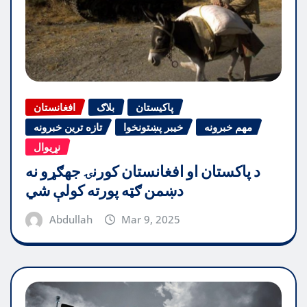
پاکیستان
بلاګ
افغانستان
مهم خبرونه
خیبر پښتونخوا
تازه ترین خبرونه
نړیوال
د پاکستان او افغانستان کورنۍ جهګړو نه
دښمن ګټه پورته کولې شي
Abdullah
Mar 9, 2025