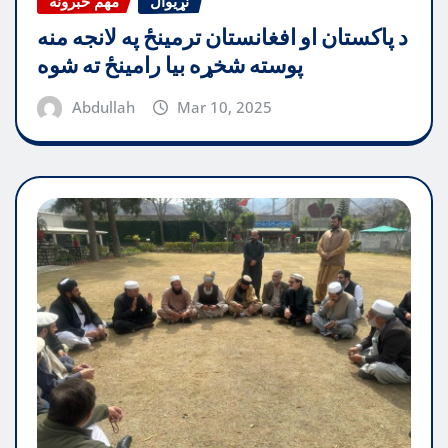
نړیوال
مهم خبرونه
د پاکستان او افغانستان ترمینځ په لانجه منه
پوسته شخړه بیا رامینځ ته شوه
Abdullah
Mar 10, 2025