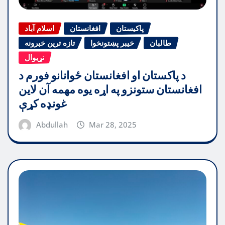
پاکیستان
افغانستان
اسلام آباد
طالبان
خیبر پښتونخوا
تازه ترین خبرونه
نړیوال
د پاکستان او افغانستان ځوانانو فورم د
افغانستان ستونزو په اړه یوه مهمه آن لاین
غونډه کړې
Abdullah
Mar 28, 2025