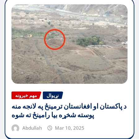
نړیوال
مهم خبرونه
د پاکستان او افغانستان ترمینځ په لانجه منه
پوسته شخړه بیا رامینځ ته شوه
Abdullah
Mar 10, 2025