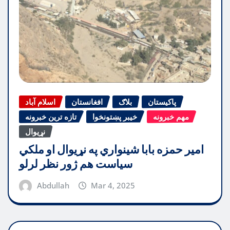
پاکیستان
بلاګ
افغانستان
اسلام آباد
مهم خبرونه
خیبر پښتونخوا
تازه ترین خبرونه
نړیوال
امیر حمزه بابا شینواري په نړیوال او ملکي
سیاست هم ژور نظر لرلو
Abdullah
Mar 4, 2025