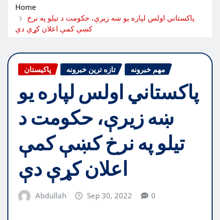
Home
پاکستاني اولس لپاره یو ښه زیرې، حکومت د تیلو په نرخ
کښې کمې اعلان کړې دې
مهم خبرونه
تازه ترین خبرونه
پاکیستان
پاکستاني اولس لپاره یو
ښه زیرې، حکومت د
تیلو په نرخ کښې کمې
اعلان کړې دې
Abdullah
Sep 30, 2022
0