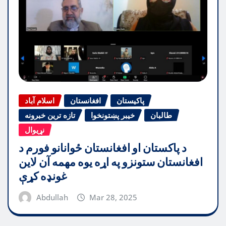
پاکیستان
افغانستان
اسلام آباد
طالبان
خیبر پښتونخوا
تازه ترین خبرونه
نړیوال
د پاکستان او افغانستان ځوانانو فورم د
افغانستان ستونزو په اړه یوه مهمه آن لاین
غونډه کړې
Abdullah
Mar 28, 2025