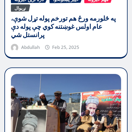
نړیوال
په څلورمه ورځ هم تورخم پوله تړل شوې،
عام اولس غوښتنه کوي چې پوله دې
پرانستل شي
Abdullah
Feb 25, 2025