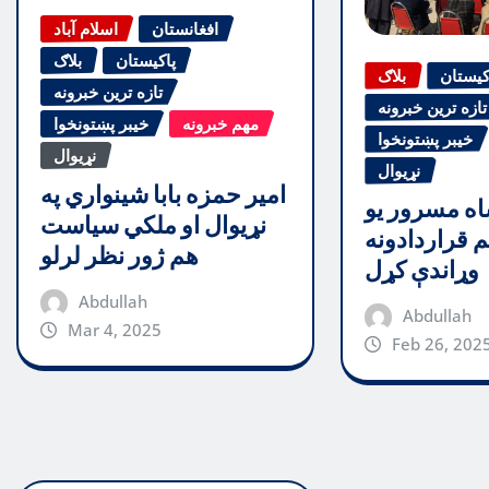
افغانستان
اسلام آباد
پاکیستان
بلاګ
کیستان
بلاګ
تازه ترین خبرونه
تازه ترین خبرونه
مهم خبرونه
خیبر پښتونخوا
خیبر پښتونخوا
نړیوال
نړیوال
امیر حمزه بابا شینواري په
اه مسرور یو
نړیوال او ملکي سیاست
 قراردادونه
هم ژور نظر لرلو
وړاندې کړل
Abdullah
Abdullah
Mar 4, 2025
Feb 26, 202