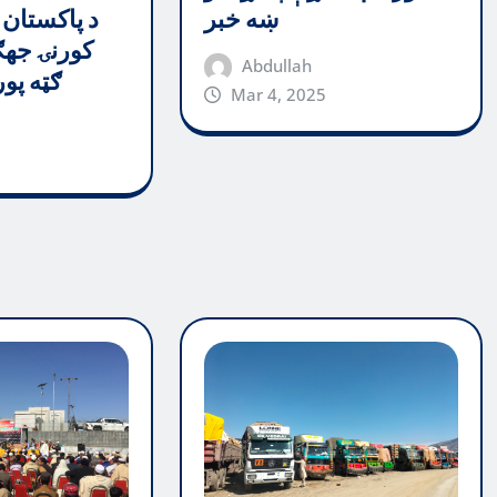
د پاکستان 
ښه خبر
کورنۍ جهګ
Abdullah
ګټه پو
Mar 4, 2025