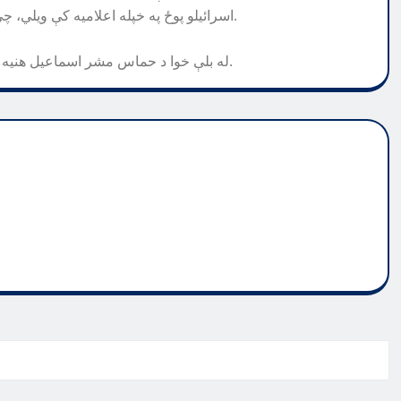
اسرائیلو پوځ په خپله اعلامیه کې ویلي، چې اسرائیل د غزې له خلکو سره نه، بلکې د حماس پر ضد جنګېږي.
له بلې خوا د حماس مشر اسماعیل هنیه وايي، له اسراییلو سره جګړې ته چمتو دی او په خبرو کې نرم دی.