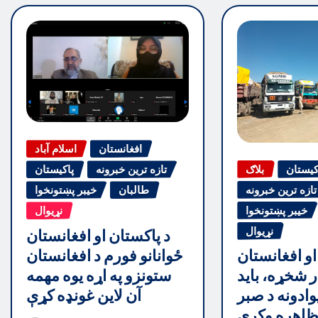
افغانستان
اسلام آباد
کیستان
بلاګ
تازه ترین خبرونه
پاکیستان
تازه ترین خبرونه
طالبان
خیبر پښتونخوا
خیبر پښتونخوا
نړیوال
نړیوال
د پاکستان او افغانستان
ځوانانو فورم د افغانستان
او افغانستان
ستونزو په اړه یوه مهمه
ر شخړه، باید
آن لاین غونډه کړې
وادونه د صبر
اهره وکړي