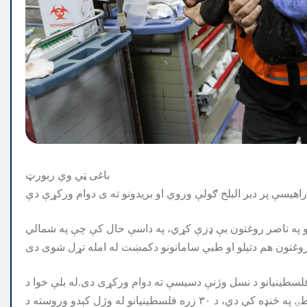
باغی ټي وي ربورټ
او په ناصر روغتون يې ډزې کړي، په داسې حال کې چې په شمالي
 فلسطینیانو د نسل وژنې دسیسې ته دوام ورکړی دی.له بلې خوا د
ملګرو ملتونو چارواکي وايي، چې ۶۰۰ زره فلسطینیان د قحطۍ په څنډه کې دي، د ۳۰ زره فلسطینیانو له وژل کېدو وروسته د