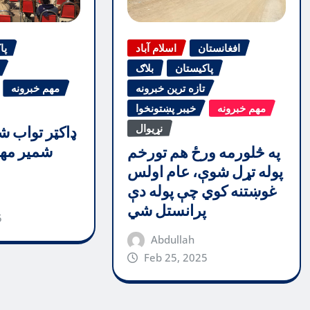
افغانستان
اسلام آباد
پا
پاکیستان
بلاګ
تازه ترین خبرونه
مهم خبرونه
مهم خبرونه
خیبر پښتونخوا
نړیوال
ډاکټر تواب ش
شمیر مهم
په څلورمه ورځ هم تورخم
پوله تړل شوې، عام اولس
غوښتنه کوي چې پوله دې
پرانستل شي
5
Abdullah
Feb 25, 2025