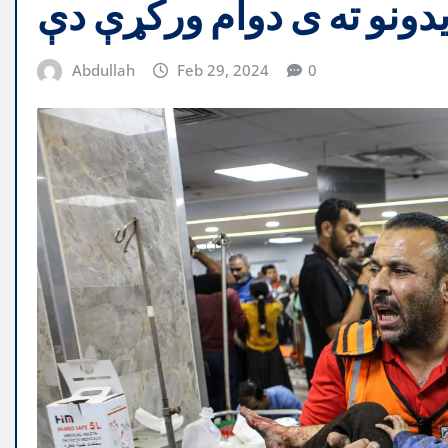
یدونو ته ی دوام ورکړې دې
Abdullah
Feb 29, 2024
0