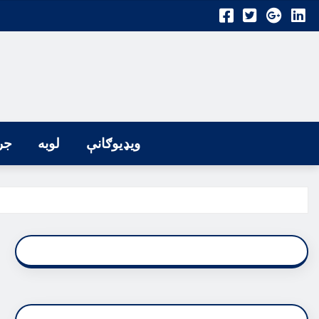
ویډیوګانې
لوبه
جر