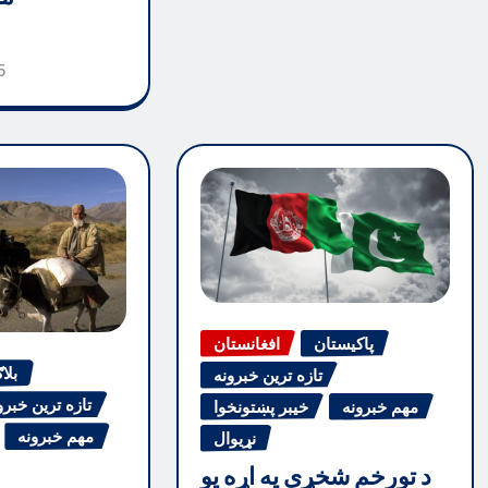
5
پاکیستان
افغانستان
بلا
تازه ترین خبرونه
تازه ترین خبرو
مهم خبرونه
خیبر پښتونخوا
مهم خبرونه
نړیوال
د تورخم شخړې په اړه یو