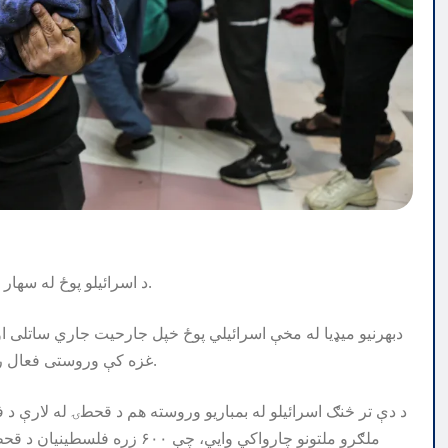
د اسرائیلو پوځ له سهار راهیسې پر دیر البلح ګولې وروي او بریدونو ته ی دوام ورکړې دې.
دبهرنيو ميډيا له مخې اسرائيلي پوځ خپل جارحيت جاري ساتلى 
غزه کې وروستى فعال روغتون هم دتيلو او طبي سامانونو دکمښت له امله تړل شوى دى.
د دې تر څنګ اسرائیلو له بمباریو وروسته هم د قحطۍ له لارې د