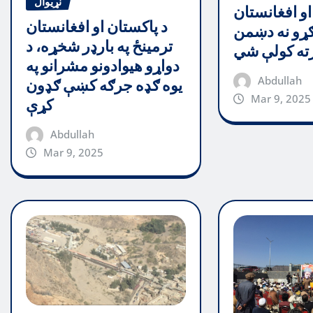
نړیوال
او افغانستان
د پاکستان او افغانستان
ړو نه دښمن
ترمینځ په بارډر شخړه، د
رته کولې شي
دواړو هیوادونو مشرانو په
Abdullah
یوه ګډه جرګه کښې ګډون
Mar 9, 2025
کړې
Abdullah
Mar 9, 2025