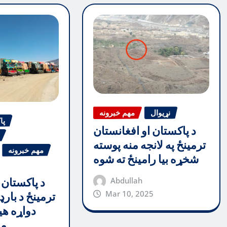
نړیوال
مهم خبرونه
پا
د پاکستان او افغانستان
ترمینځ په لانجه منه پوسته
مهم خبرونه
شخړه بیا رامینځ ته شوه
Abdullah
د پاکستان 
Mar 10, 2025
ترمینځ د بارډ
دواړه هی
مظ