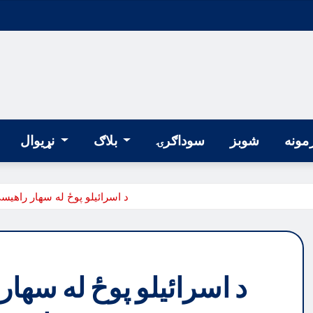
مونه
شوبز
سوداګرۍ
بلاګ
نړیوال
د اسرائیلو پوځ له سهار راهیسې
د اسرائیلو پوځ له سهار