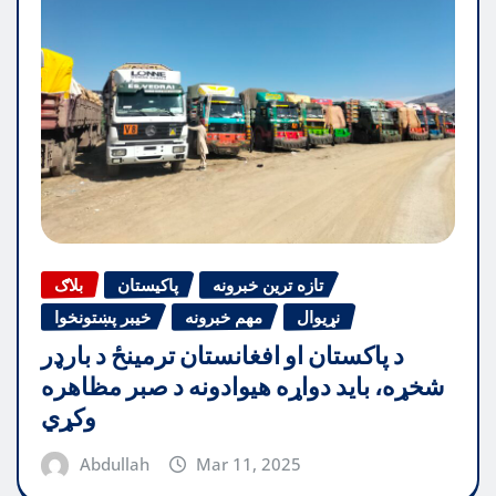
تازه ترین خبرونه
پاکیستان
بلاګ
نړیوال
مهم خبرونه
خیبر پښتونخوا
د پاکستان او افغانستان ترمینځ د بارډر
شخړه، باید دواړه هیوادونه د صبر مظاهره
وکړي
Abdullah
Mar 11, 2025