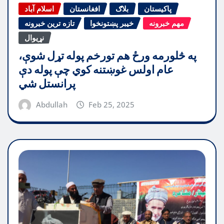
پاکیستان
بلاګ
افغانستان
اسلام آباد
مهم خبرونه
خیبر پښتونخوا
تازه ترین خبرونه
نړیوال
په څلورمه ورځ هم تورخم پوله تړل شوې،
عام اولس غوښتنه کوي چې پوله دې
پرانستل شي
Abdullah
Feb 25, 2025