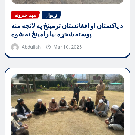
نړیوال
مهم خبرونه
د پاکستان او افغانستان ترمینځ په لانجه منه
پوسته شخړه بیا رامینځ ته شوه
Abdullah
Mar 10, 2025