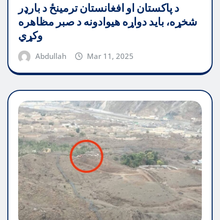
د پاکستان او افغانستان ترمینځ د بارډر
شخړه، باید دواړه هیوادونه د صبر مظاهره
وکړي
Abdullah
Mar 11, 2025