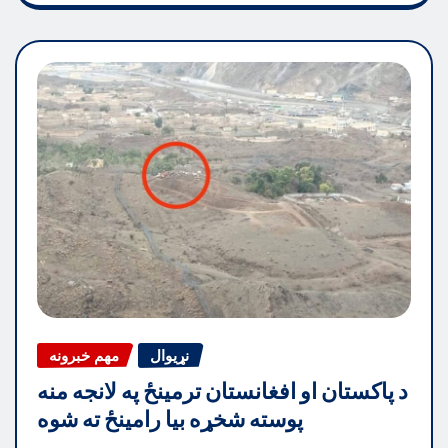
نړیوال
مهم خبرونه
د پاکستان او افغانستان ترمینځ په لانجه منه
پوسته شخړه بیا رامینځ ته شوه