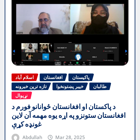
پاکیستان
افغانستان
اسلام آباد
طالبان
خیبر پښتونخوا
تازه ترین خبرونه
نړیوال
د پاکستان او افغانستان ځوانانو فورم د
افغانستان ستونزو په اړه یوه مهمه آن لاین
غونډه کړې
Abdullah
Mar 28, 2025