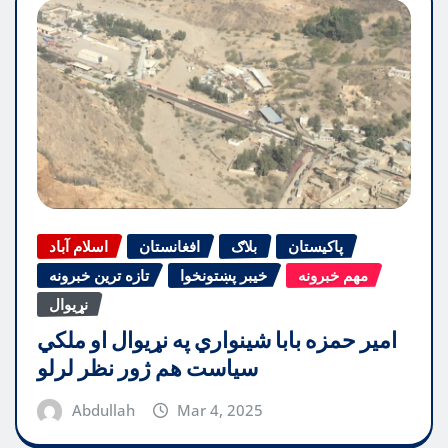
پاکیستان
بلاګ
افغانستان
اسلام آباد
مهم خبرونه
خیبر پښتونخوا
تازه ترین خبرونه
نړیوال
امیر حمزه بابا شینواري په نړیوال او ملکي
سیاست هم ژور نظر لرلو
Abdullah
Mar 4, 2025