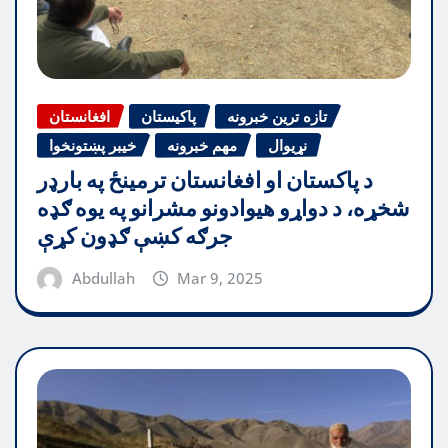
تازه ترین خبرونه
پاکیستان
افغانستان
نړیوال
مهم خبرونه
خیبر پښتونخوا
د پاکستان او افغانستان ترمینځ په بارډر
شخړه، د دواړو هیوادونو مشرانو په یوه ګډه
جرګه کښې ګډون کړې
Abdullah
Mar 9, 2025