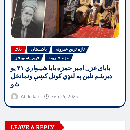
تازه ترین خبرونه
پاکیستان
بلاګ
مهم خبرونه
خیبر پښتونخوا
بابای غزل امیر حمزه بابا شینواري ۳۱ یو
دیرشم تلین په لنډي کوتل کښې ونمانځل
شو
Abdullah
Feb 25, 2025
LEAVE A REPLY