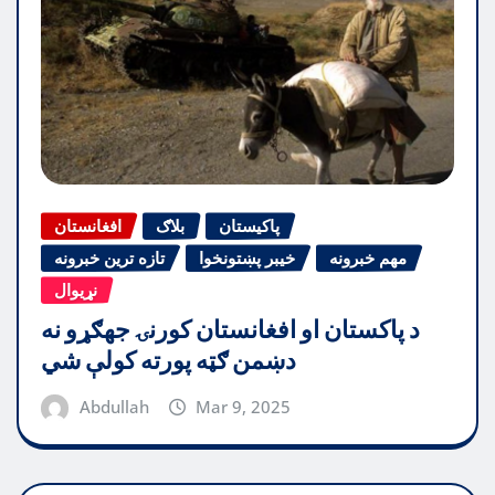
پاکیستان
بلاګ
افغانستان
مهم خبرونه
خیبر پښتونخوا
تازه ترین خبرونه
نړیوال
د پاکستان او افغانستان کورنۍ جهګړو نه
دښمن ګټه پورته کولې شي
Abdullah
Mar 9, 2025