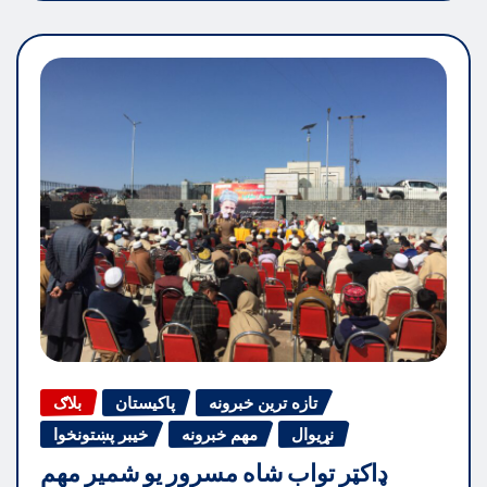
تازه ترین خبرونه
پاکیستان
بلاګ
نړیوال
مهم خبرونه
خیبر پښتونخوا
ډاکټر تواب شاه مسرور یو شمیر مهم