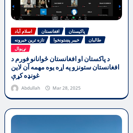
پاکیستان
افغانستان
اسلام آباد
طالبان
خیبر پښتونخوا
تازه ترین خبرونه
نړیوال
د پاکستان او افغانستان ځوانانو فورم د
افغانستان ستونزو په اړه یوه مهمه آن لاین
غونډه کړې
Abdullah
Mar 28, 2025