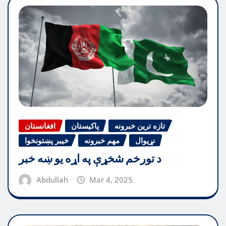
تازه ترین خبرونه
پاکیستان
افغانستان
نړیوال
مهم خبرونه
خیبر پښتونخوا
د تورخم شخړې په اړه یو ښه خبر
Abdullah
Mar 4, 2025