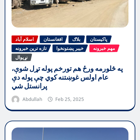
پاکیستان
بلاګ
افغانستان
اسلام آباد
مهم خبرونه
خیبر پښتونخوا
تازه ترین خبرونه
نړیوال
په څلورمه ورځ هم تورخم پوله تړل شوې،
عام اولس غوښتنه کوي چې پوله دې
پرانستل شي
Abdullah
Feb 25, 2025