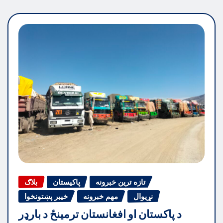
تازه ترین خبرونه
پاکیستان
بلاګ
نړیوال
مهم خبرونه
خیبر پښتونخوا
د پاکستان او افغانستان ترمینځ د بارډر