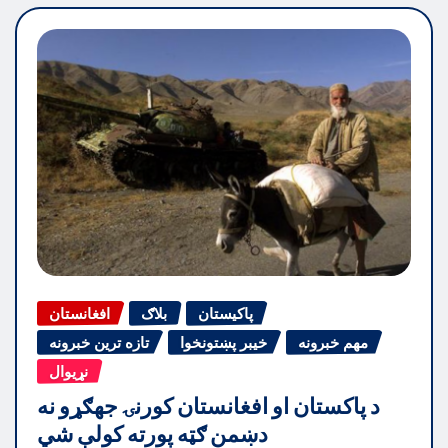
پاکیستان
بلاګ
افغانستان
مهم خبرونه
خیبر پښتونخوا
تازه ترین خبرونه
نړیوال
د پاکستان او افغانستان کورنۍ جهګړو نه
دښمن ګټه پورته کولې شي