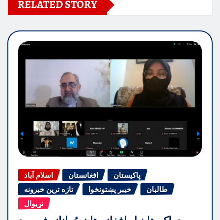
RELATED STORY
پاکیستان
افغانستان
اسلام آباد
طالبان
خیبر پښتونخوا
تازه ترین خبرونه
نړیوال