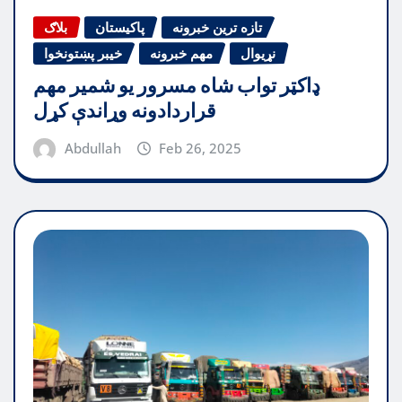
تازه ترین خبرونه
پاکیستان
بلاګ
نړیوال
مهم خبرونه
خیبر پښتونخوا
ډاکټر تواب شاه مسرور یو شمیر مهم
قراردادونه وړاندې کړل
Abdullah
Feb 26, 2025