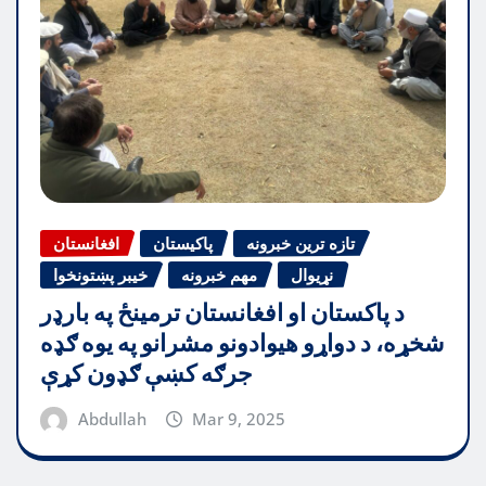
تازه ترین خبرونه
پاکیستان
افغانستان
نړیوال
مهم خبرونه
خیبر پښتونخوا
د پاکستان او افغانستان ترمینځ په بارډر
شخړه، د دواړو هیوادونو مشرانو په یوه ګډه
جرګه کښې ګډون کړې
Abdullah
Mar 9, 2025