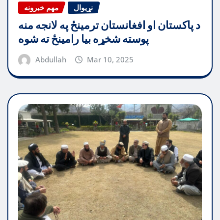
نړیوال
مهم خبرونه
د پاکستان او افغانستان ترمینځ په لانجه منه
پوسته شخړه بیا رامینځ ته شوه
Abdullah
Mar 10, 2025