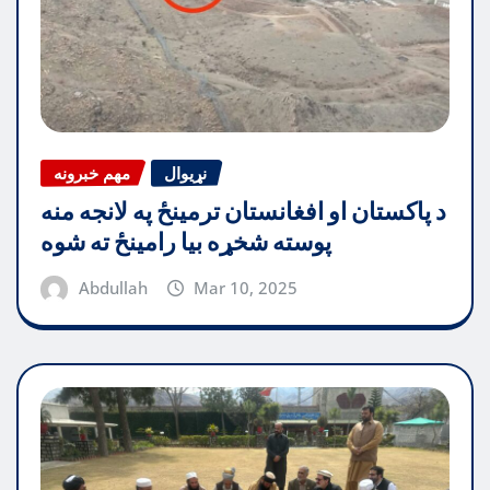
نړیوال
مهم خبرونه
د پاکستان او افغانستان ترمینځ په لانجه منه
پوسته شخړه بیا رامینځ ته شوه
Abdullah
Mar 10, 2025