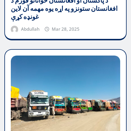
د پاکستان او افغانستان ځوانانو فورم د
افغانستان ستونزو په اړه یوه مهمه آن لاین
غونډه کړې
Abdullah
Mar 28, 2025