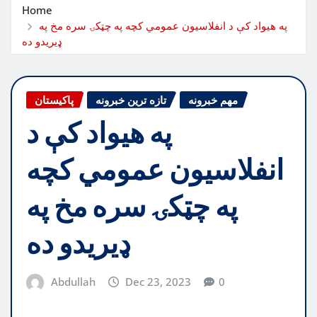
Home
په هیواد کې د انفلاسیون عمومي کچه په چټکۍ سره مخ په
ډیریدو ده
مهم خبرونه
تازه ترین خبرونه
پاکیستان
په هیواد کې د
انفلاسیون عمومي کچه
په چټکۍ سره مخ په
ډیریدو ده
Abdullah
Dec 23, 2023
0