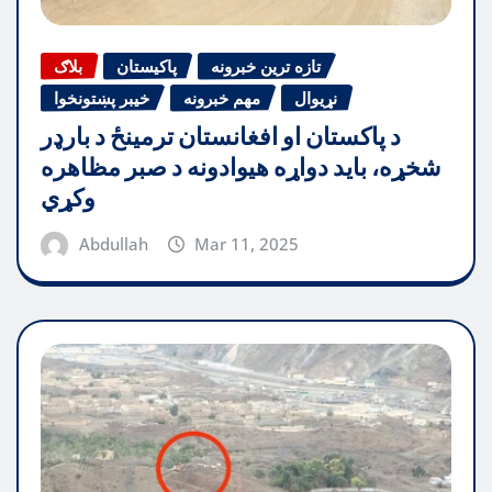
تازه ترین خبرونه
پاکیستان
بلاګ
نړیوال
مهم خبرونه
خیبر پښتونخوا
د پاکستان او افغانستان ترمینځ د بارډر
شخړه، باید دواړه هیوادونه د صبر مظاهره
وکړي
Abdullah
Mar 11, 2025