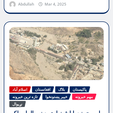
Abdullah
Mar 4, 2025
پاکیستان
بلاګ
افغانستان
اسلام آباد
مهم خبرونه
خیبر پښتونخوا
تازه ترین خبرونه
نړیوال