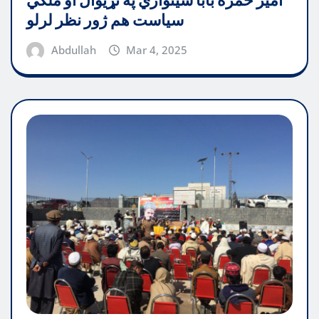
امیر حمزه بابا شینواري په نړیوال او ملکي
سیاست هم ژور نظر لرلو
Abdullah
Mar 4, 2025