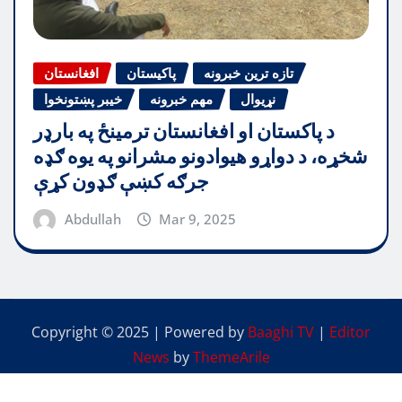
تازه ترین خبرونه
پاکیستان
افغانستان
نړیوال
مهم خبرونه
خیبر پښتونخوا
د پاکستان او افغانستان ترمینځ په بارډر
شخړه، د دواړو هیوادونو مشرانو په یوه ګډه
جرګه کښې ګډون کړې
Abdullah
Mar 9, 2025
Copyright © 2025 | Powered by
Baaghi TV
|
Editor
News
by
ThemeArile