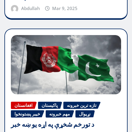
Abdullah
Mar 9, 2025
تازه ترین خبرونه
پاکیستان
افغانستان
نړیوال
مهم خبرونه
خیبر پښتونخوا
د تورخم شخړې په اړه یو ښه خبر