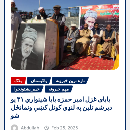
تازه ترین خبرونه
پاکیستان
بلاګ
مهم خبرونه
خیبر پښتونخوا
بابای غزل امیر حمزه بابا شینواري ۳۱ یو
دیرشم تلین په لنډي کوتل کښې ونمانځل
شو
Abdullah
Feb 25, 2025