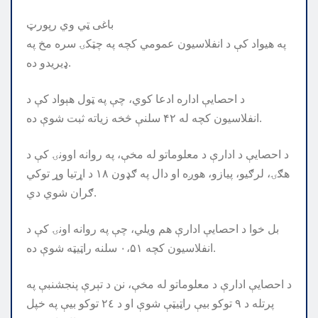
باغی ټي وي رپورټ
په هیواد کې د انفلاسیون عمومي کچه په چټکۍ سره مخ په
ډیریدو ده.
د احصایې اداره ادعا کوي، چې په ټول هېواد کې د
انفلاسیون کچه له ۴۲ سلنې څخه زیاته ثبت شوې ده.
د احصایې د ادارې د معلوماتو له مخې، په روانه اوونۍ کې د
هګۍ، لرګيو، پیازو، هوږه او دال په ګډون ۱۸ د اړتیا وړ توکي
ګران شوي دي.
بل خوا د احصایې ادارې هم ویلي، چې په روانه اونۍ کې د
انفلاسیون کچه ۰،۵۱ سلنه راټیټه شوې ده.
د احصايې ادارې د معلوماتو له مخې، نن د تېرې پنجشنبې په
پرتله د ٩ توکو بيې راټيټې شوې او د ٢٤ توکو بيې په خپل