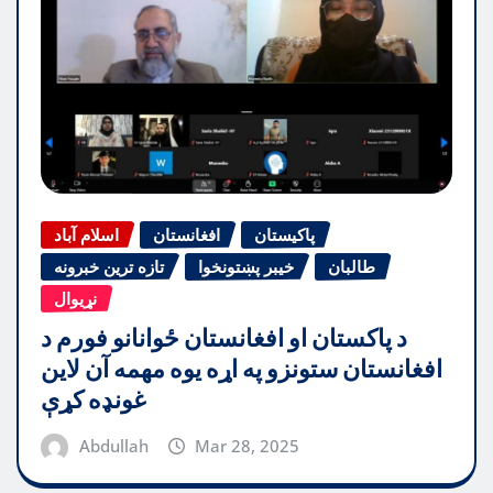
پاکیستان
افغانستان
اسلام آباد
طالبان
خیبر پښتونخوا
تازه ترین خبرونه
نړیوال
د پاکستان او افغانستان ځوانانو فورم د
افغانستان ستونزو په اړه یوه مهمه آن لاین
غونډه کړې
Abdullah
Mar 28, 2025