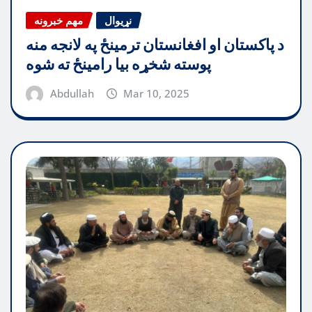
نړیوال
مهم خبرونه
د پاکستان او افغانستان ترمینځ په لانجه منه
پوسته شخړه بیا رامینځ ته شوه
Abdullah
Mar 10, 2025