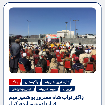
تازه ترین خبرونه
پاکیستان
بلاګ
نړیوال
مهم خبرونه
خیبر پښتونخوا
ډاکټر تواب شاه مسرور یو شمیر مهم
قراردادونه وړاندې کړل