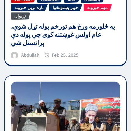
مهم خبرونه
خیبر پښتونخوا
تازه ترین خبرونه
نړیوال
په څلورمه ورځ هم تورخم پوله تړل شوې،
عام اولس غوښتنه کوي چې پوله دې
پرانستل شي
Abdullah
Feb 25, 2025