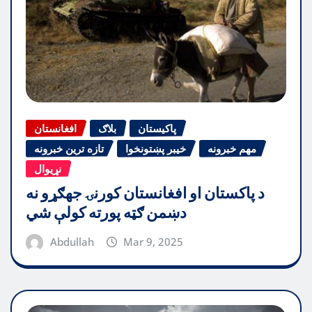
پاکیستان
بلاګ
افغانستان
مهم خبرونه
خیبر پښتونخوا
تازه ترین خبرونه
نړیوال
د پاکستان او افغانستان کورنۍ جهګړو نه
دښمن ګټه پورته کولې شي
Abdullah
Mar 9, 2025