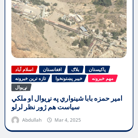
پاکیستان
بلاګ
افغانستان
اسلام آباد
مهم خبرونه
خیبر پښتونخوا
تازه ترین خبرونه
نړیوال
امیر حمزه بابا شینواري په نړیوال او ملکي
سیاست هم ژور نظر لرلو
Abdullah
Mar 4, 2025