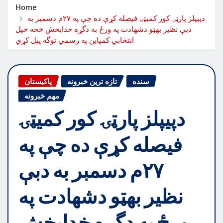
Home
دپيپلز پارټۍ کور کميټۍ فيصله کړې ده چې په ٢٧م دسمبر به
دبې نظير بهټو دشهادت په ورځ به دگړه خدابخش څخه خپل
انتخابي کمپاين په رسمي توگه پيل کړي
سنده
تازه ترین خبرونه
پاکیستان
مهم خبرونه
دپيپلز پارټۍ کور کميټۍ
فيصله کړې ده چې په
٢٧م دسمبر به دبې
نظير بهټو دشهادت په
ورځ به دگړه خدابخش