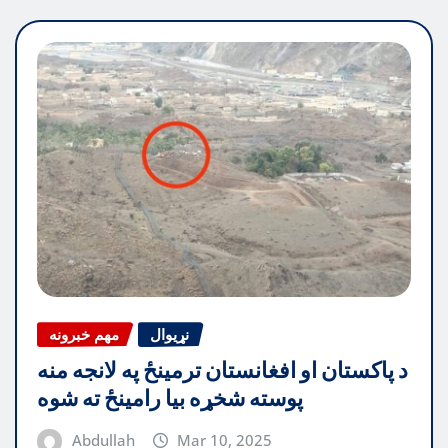
نړیوال
مهم خبرونه
د پاکستان او افغانستان ترمینځ په لانجه منه
پوسته شخړه بیا رامینځ ته شوه
Abdullah
Mar 10, 2025