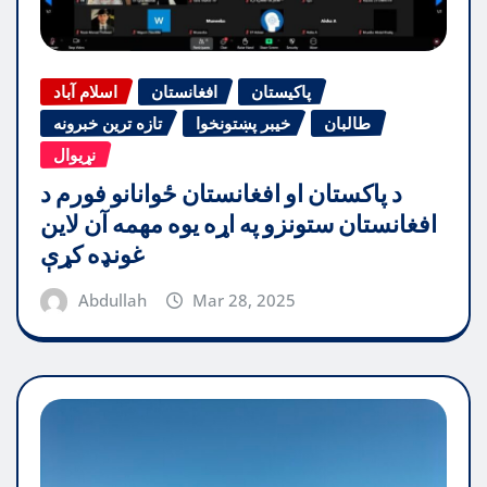
پاکیستان
افغانستان
اسلام آباد
طالبان
خیبر پښتونخوا
تازه ترین خبرونه
نړیوال
د پاکستان او افغانستان ځوانانو فورم د
افغانستان ستونزو په اړه یوه مهمه آن لاین
غونډه کړې
Abdullah
Mar 28, 2025