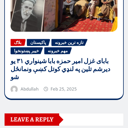
تازه ترین خبرونه
پاکیستان
بلاګ
مهم خبرونه
خیبر پښتونخوا
بابای غزل امیر حمزه بابا شینواري ۳۱ یو
دیرشم تلین په لنډي کوتل کښې ونمانځل
شو
Abdullah
Feb 25, 2025
LEAVE A REPLY