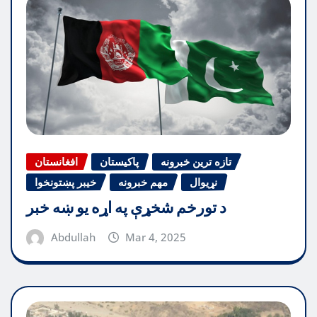
تازه ترین خبرونه
پاکیستان
افغانستان
نړیوال
مهم خبرونه
خیبر پښتونخوا
د تورخم شخړې په اړه یو ښه خبر
Abdullah
Mar 4, 2025