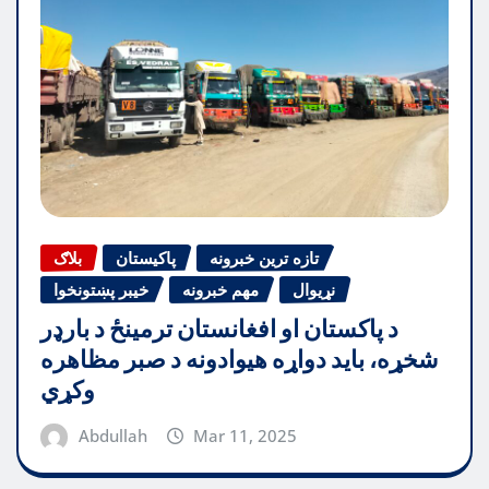
تازه ترین خبرونه
پاکیستان
بلاګ
نړیوال
مهم خبرونه
خیبر پښتونخوا
د پاکستان او افغانستان ترمینځ د بارډر
شخړه، باید دواړه هیوادونه د صبر مظاهره
وکړي
Abdullah
Mar 11, 2025