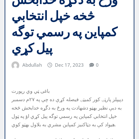
څخه خپل انتخابي
کمپاين په رسمي توگه
پيل کړي
Abdullah
Dec 17, 2023
0
باغی ټي وي رپورت
دپيپلز پارټۍ کور کميټۍ فيصله کړې ده چې په ٢٧م دسمبر
به دبې نظير بهټو دشهادت په ورځ به دگړه خدابخش څخه
خپل انتخابي کمپاين په رسمي توگه پيل کړي اؤ په ټول
هيواد کې به دټاکنيز کمپاين مشري به بلاول بهټو کوي.