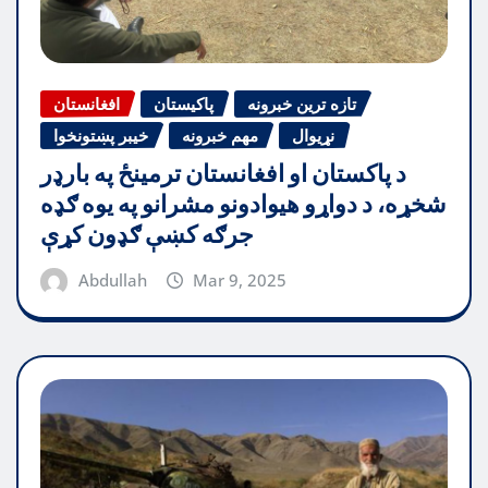
تازه ترین خبرونه
پاکیستان
افغانستان
نړیوال
مهم خبرونه
خیبر پښتونخوا
د پاکستان او افغانستان ترمینځ په بارډر
شخړه، د دواړو هیوادونو مشرانو په یوه ګډه
جرګه کښې ګډون کړې
Abdullah
Mar 9, 2025