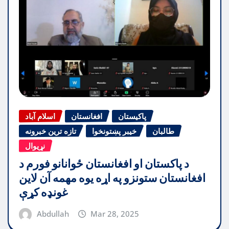
پاکیستان
افغانستان
اسلام آباد
طالبان
خیبر پښتونخوا
تازه ترین خبرونه
نړیوال
د پاکستان او افغانستان ځوانانو فورم د
افغانستان ستونزو په اړه یوه مهمه آن لاین
غونډه کړې
Abdullah
Mar 28, 2025