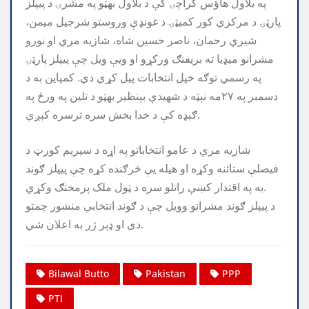
په بلاول هاؤس کراچۍ کې د بلاول بهټو په مشرۍ د پيپلز
پارټۍ د مرکزي کور کميټۍ د غونډې وروستو شرجيل ميمن،
شيري رحمان، ناصر حسين شاه، شازيه مري او نورو
مشرانو ميډيا ته بريفنګ ورکړو او ويې ويل چې پيپلز پارټۍ
په رسمي توګه خپل انتخابات پيل کړي دي. کمپاين به د
دسمبر په ٢٧مه نېټه د شهيدې بېنظير بهټو د تلين په ورځ په
ګېډه کې د خدا بخش سره ترسره کېږي.
شازيه مري د عامو انتخاباتو په اړه د سپريم کورټ د
فيصلې ستائنه وکړه او هيله يې څرګنده کړه چې پيپلز ګوند
به په اقتدار کښې راتلو سره د ټول ملک پرمختګ وکړي.
د پيپلز ګوند مشرانو وويل چې د ګوند انتخابي منشور چمتو
دی او ډېر ژر به اعلان شي.
Bilawal Butto
Pakistan
PPP
PTI