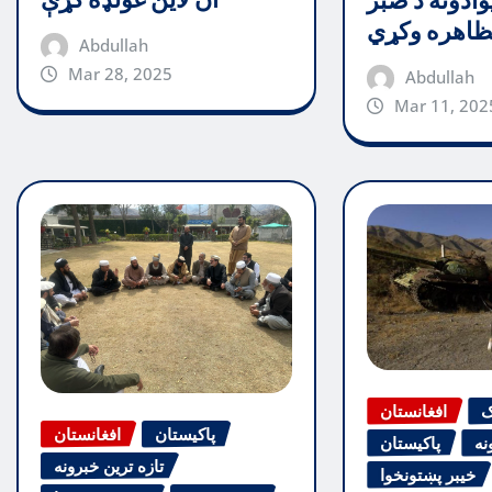
آن لاین غونډه کړې
وادونه د صبر
اهره وکړي
Abdullah
Mar 28, 2025
Abdullah
Mar 11, 202
ګ
افغانستان
پاکیستان
افغانستان
نه
پاکیستان
تازه ترین خبرونه
خیبر پښتونخوا