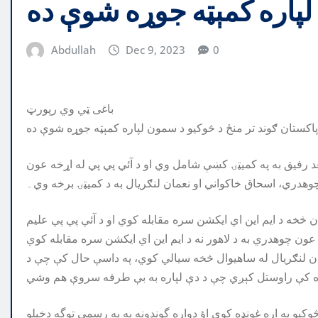
پاره کمېټه جوړه شوې ده
Abdullah
Dec 9, 2023
0
باغی ټي وي رپورټ
و سعد رفيق به په کميټۍ کښې شامل وي او د آئي پي پي له اړخه عون
وهدري، اسحاق خاکواني او نعمان لنګريال به د کميټۍ برخه وي۔
 څخه د ايم اين اي ايکشن سره مقابله کوي او د آئي پي پي عليم
ان لنګريال له ساهيوال څخه سيالي کوي، په داسې حال کې چې د
وکيو په اړه غونډه کوي اؤ دواړه گوندونه به په رسمي توگه دخپلو