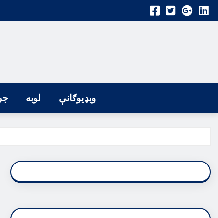
ویډیوګانې
لوبه
جر