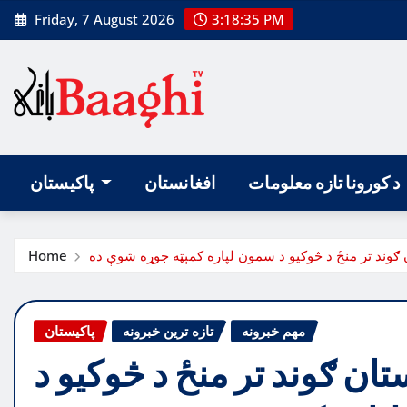
Skip
Friday, 7 August 2026
3:18:36 PM
to
content
د کورونا تازه معلومات
افغانستان
پاکیستان
 ګوند تر منځ د څوکیو د سمون لپاره کمېټه جوړه شوې ده
Home
مهم خبرونه
تازه ترین خبرونه
پاکیستان
تان ګوند تر منځ د څوکیو د