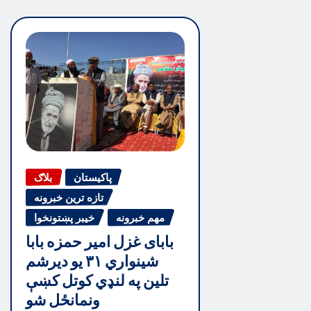
پاکیستان
بلاګ
تازه ترین خبرونه
مهم خبرونه
خیبر پښتونخوا
بابای غزل امیر حمزه بابا
شینواري ۳۱ یو دیرشم
تلین په لنډي کوتل کښې
ونمانځل شو