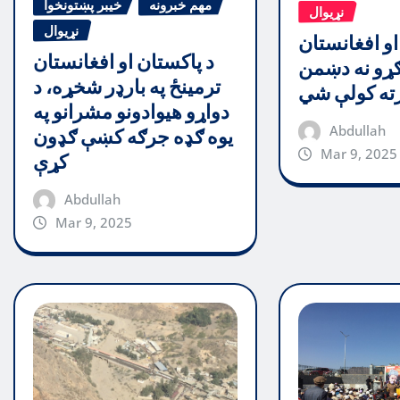
مهم خبرونه
خیبر پښتونخوا
نړیوال
نړیوال
او افغانستان
د پاکستان او افغانستان
ړو نه دښمن
ترمینځ په بارډر شخړه، د
رته کولې شي
دواړو هیوادونو مشرانو په
Abdullah
یوه ګډه جرګه کښې ګډون
Mar 9, 2025
کړې
Abdullah
Mar 9, 2025