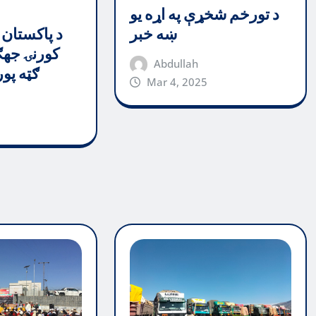
د تورخم شخړې په اړه یو
د پاکستان 
ښه خبر
کورنۍ جهګ
Abdullah
ګټه پو
Mar 4, 2025