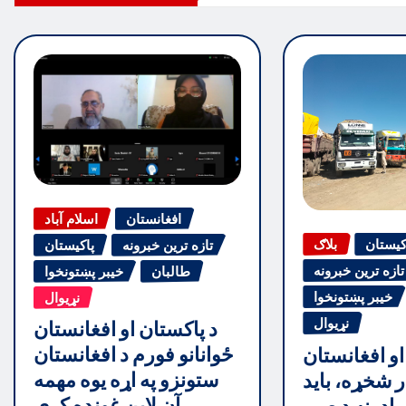
افغانستان
اسلام آباد
کیستان
بلاګ
تازه ترین خبرونه
پاکیستان
تازه ترین خبرونه
طالبان
خیبر پښتونخوا
خیبر پښتونخوا
نړیوال
نړیوال
د پاکستان او افغانستان
ځوانانو فورم د افغانستان
او افغانستان
ستونزو په اړه یوه مهمه
ر شخړه، باید