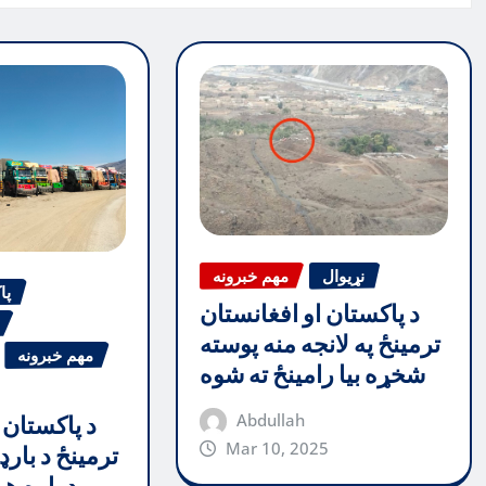
نړیوال
مهم خبرونه
پا
د پاکستان او افغانستان
ترمینځ په لانجه منه پوسته
مهم خبرونه
شخړه بیا رامینځ ته شوه
Abdullah
د پاکستان 
Mar 10, 2025
ترمینځ د بارډ