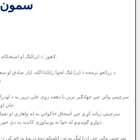
سمون ل
لاهور: د (ن)لیګ او استحکام پاکستان ګوند تر منځ د څوکیو د سمون لپاره کمېټه جوړه شوې ده.
د زرائعو ترمخه د (ن) ليګ لخوا راناثنا الله، اياز صادق ا
چ
سرچينې وائي چې جهانګير ترين يا دهغه زوى علي ترين به د لودران
خان او عون چوهدري به د لاهور نه د ايم اين اي ايکشن سره مقابله کوي.
سرچينې زياته کړې چې اسحاق خاکواني به له واهاري او نعم
دواړو ګوندونو له خوا به يو پياوړى کانديد په دې حوزه کې راوستل کېږي چې د دې لپاره به بې طرفه سروې هم وشي.
سرچينې وائي چې (ن) ليگ به په راتلونکو دوه دريوؤ ورځو کې د څ