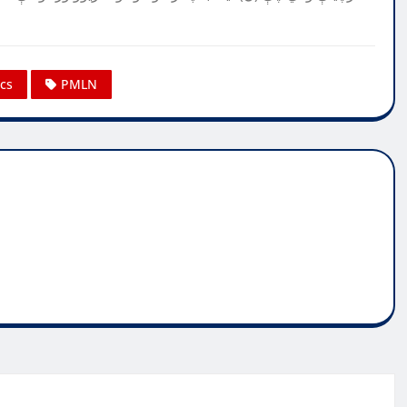
ics
PMLN