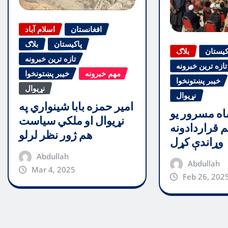
افغانستان
اسلام آباد
پاکیستان
بلاګ
کیستان
بلاګ
تازه ترین خبرونه
تازه ترین خبرونه
مهم خبرونه
خیبر پښتونخوا
خیبر پښتونخوا
نړیوال
نړیوال
امیر حمزه بابا شینواري په
اه مسرور یو
نړیوال او ملکي سیاست
 قراردادونه
هم ژور نظر لرلو
وړاندې کړل
Abdullah
Abdullah
Mar 4, 2025
Feb 26, 202