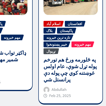
افغانستان
اسلام آباد
پا
پاکیستان
بلاګ
تازه ترین خبرونه
مهم خبرونه
مهم خبرونه
خیبر پښتونخوا
نړیوال
ډاکټر تواب ش
شمیر مهم
په څلورمه ورځ هم تورخم
پوله تړل شوې، عام اولس
غوښتنه کوي چې پوله دې
پرانستل شي
5
Abdullah
Feb 25, 2025