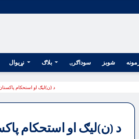
مونه
شوبز
سوداګرۍ
بلاګ
نړیوال
د (ن)لیګ او استحکام پاکستان
د (ن)لیګ او استحکام پاکس