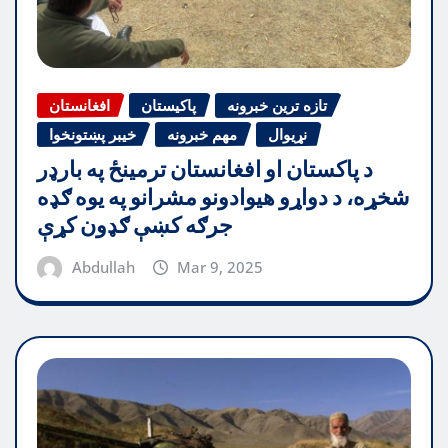
تازه ترین خبرونه
پاکیستان
افغانستان
نړیوال
مهم خبرونه
خیبر پښتونخوا
د پاکستان او افغانستان ترمینځ په بارډر
شخړه، د دواړو هیوادونو مشرانو په یوه ګډه
جرګه کښې ګډون کړې
Abdullah
Mar 9, 2025