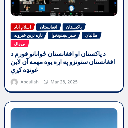
پاکیستان
افغانستان
اسلام آباد
طالبان
خیبر پښتونخوا
تازه ترین خبرونه
نړیوال
د پاکستان او افغانستان ځوانانو فورم د
افغانستان ستونزو په اړه یوه مهمه آن لاین
غونډه کړې
Abdullah
Mar 28, 2025