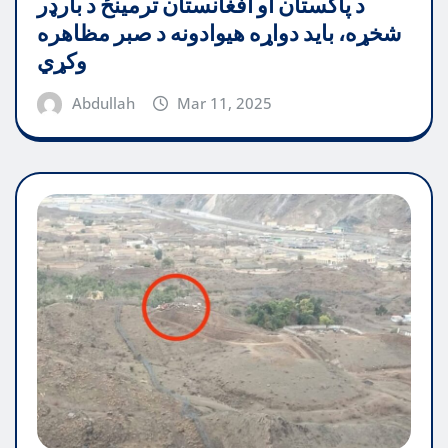
د پاکستان او افغانستان ترمینځ د بارډر
شخړه، باید دواړه هیوادونه د صبر مظاهره
وکړي
Abdullah
Mar 11, 2025