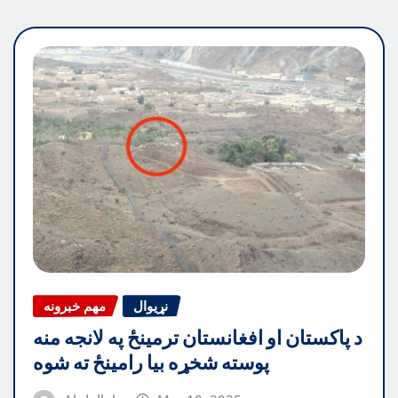
نړیوال
مهم خبرونه
د پاکستان او افغانستان ترمینځ په لانجه منه
پوسته شخړه بیا رامینځ ته شوه