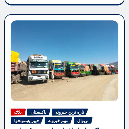
تازه ترین خبرونه
پاکیستان
بلاګ
نړیوال
مهم خبرونه
خیبر پښتونخوا