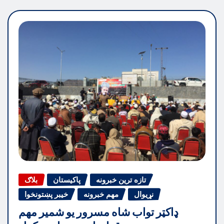
تازه ترین خبرونه
پاکیستان
بلاګ
نړیوال
مهم خبرونه
خیبر پښتونخوا
ډاکټر تواب شاه مسرور یو شمیر مهم