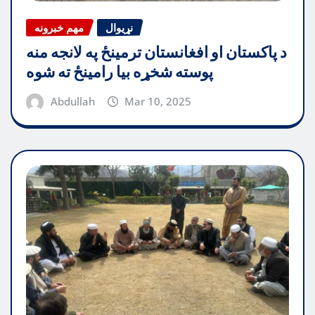
نړیوال
مهم خبرونه
د پاکستان او افغانستان ترمینځ په لانجه منه
پوسته شخړه بیا رامینځ ته شوه
Abdullah
Mar 10, 2025