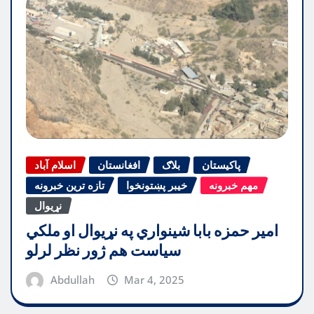
پاکیستان
بلاګ
افغانستان
اسلام آباد
مهم خبرونه
خیبر پښتونخوا
تازه ترین خبرونه
نړیوال
امیر حمزه بابا شینواري په نړیوال او ملکي
سیاست هم ژور نظر لرلو
Abdullah
Mar 4, 2025