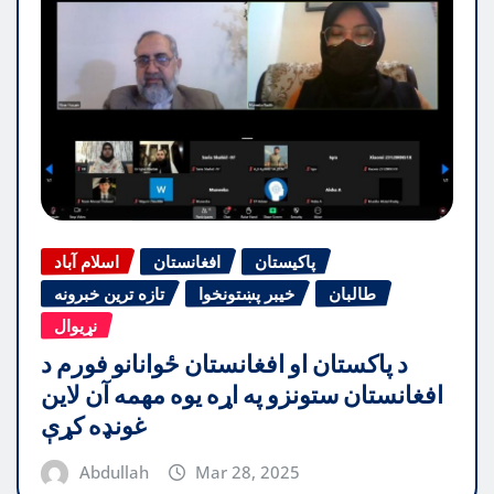
پاکیستان
افغانستان
اسلام آباد
طالبان
خیبر پښتونخوا
تازه ترین خبرونه
نړیوال
د پاکستان او افغانستان ځوانانو فورم د
افغانستان ستونزو په اړه یوه مهمه آن لاین
غونډه کړې
Abdullah
Mar 28, 2025