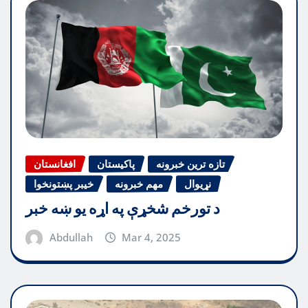
تازه ترین خبرونه
پاکیستان
افغانستان
نړیوال
مهم خبرونه
خیبر پښتونخوا
د تورخم شخړې په اړه یو ښه خبر
Abdullah
Mar 4, 2025