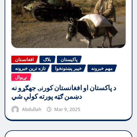
پاکیستان
بلاګ
افغانستان
مهم خبرونه
خیبر پښتونخوا
تازه ترین خبرونه
نړیوال
د پاکستان او افغانستان کورنۍ جهګړو نه
دښمن ګټه پورته کولې شي
Abdullah
Mar 9, 2025