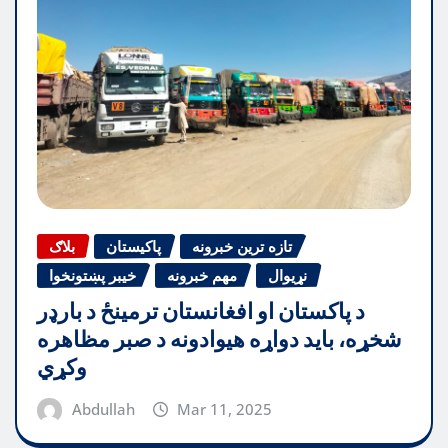
تازه ترین خبرونه
پاکیستان
بلاګ
نړیوال
مهم خبرونه
خیبر پښتونخوا
د پاکستان او افغانستان ترمینځ د بارډر
شخړه، باید دواړه هیوادونه د صبر مظاهره
وکړي
Abdullah
Mar 11, 2025