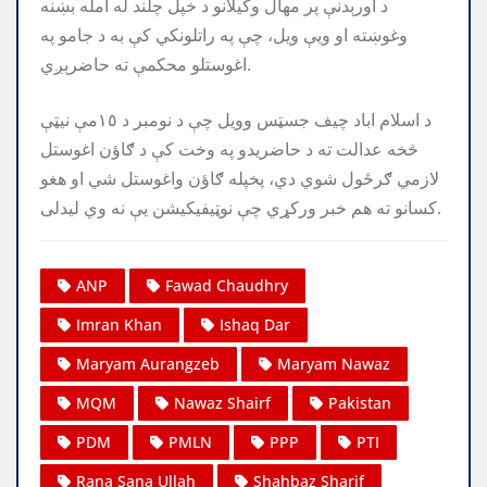
د اورېدنې پر مهال وکيلانو د خپل چلند له امله بښنه
وغوښته او ويې ويل، چې په راتلونکي کې به د جامو په
اغوستلو محکمې ته حاضرېږي.
د اسلام اباد چيف جسټس وويل چې د نومبر د ١٥مې نيټې
څخه عدالت ته د حاضريدو په وخت کې د ګاؤن اغوستل
لازمي ګرځول شوي دي، پخپله ګاؤن واغوستل شي او هغو
کسانو ته هم خبر ورکړي چې نوټيفيکيشن يې نه وي ليدلى.
ANP
Fawad Chaudhry
Imran Khan
Ishaq Dar
Maryam Aurangzeb
Maryam Nawaz
MQM
Nawaz Shairf
Pakistan
PDM
PMLN
PPP
PTI
Rana Sana Ullah
Shahbaz Sharif