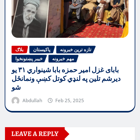
تازه ترین خبرونه
پاکیستان
بلاګ
مهم خبرونه
خیبر پښتونخوا
بابای غزل امیر حمزه بابا شینواري ۳۱ یو
دیرشم تلین په لنډي کوتل کښې ونمانځل
شو
Abdullah
Feb 25, 2025
LEAVE A REPLY