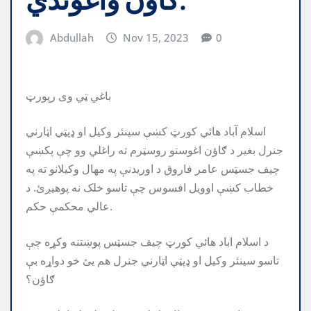
ګاؤن واغوندي.
Abdullah
Nov 15, 2023
0
باغي ټي وی رپورټ
اسلام آباد هائي کورټ کښې سينئر وکيل او ډپټي اټارني
جنرل بغير د ګاؤن اغوستو روسټرم ته راغلي وو چې پکښې
چيف جسټس عامر فاروق د اوريدنې په مهال وکيلانو ته په
خطاب کښې اوويل افسوس چې تاسو خلک نه پوهيږئ. د
عالي محکمې حکم.
د اسلام اباد هائي کورټ چيف جسټس پوښتنه وکړه چې
تاسو سينئر وکيل او ډپټي اټارني جنرل هم يئ خو دواړه بې
ګاؤن؟