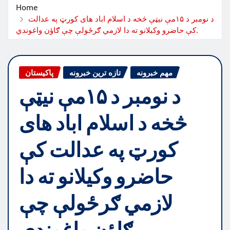
Home
د نومبر د ۱۵مې نیټې څخه د اسلام اباد های کورټ په عدالت
کې حاضرو وکیلانو ته دا لازمي ګرځولې چې ګاؤن واغوندي.
مهم خبرونه
تازه ترین خبرونه
پاکیستان
د نومبر د ۱۵مې نیټې
څخه د اسلام اباد های
کورټ په عدالت کې
حاضرو وکیلانو ته دا
لازمي ګرځولې چې