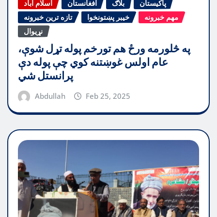
پاکیستان
بلاګ
افغانستان
اسلام آباد
مهم خبرونه
خیبر پښتونخوا
تازه ترین خبرونه
نړیوال
په څلورمه ورځ هم تورخم پوله تړل شوې،
عام اولس غوښتنه کوي چې پوله دې
پرانستل شي
Abdullah
Feb 25, 2025