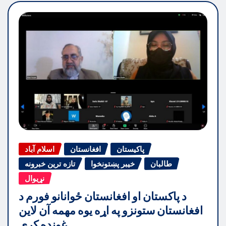
پاکیستان
افغانستان
اسلام آباد
طالبان
خیبر پښتونخوا
تازه ترین خبرونه
نړیوال
د پاکستان او افغانستان ځوانانو فورم د
افغانستان ستونزو په اړه یوه مهمه آن لاین
غونډه کړې