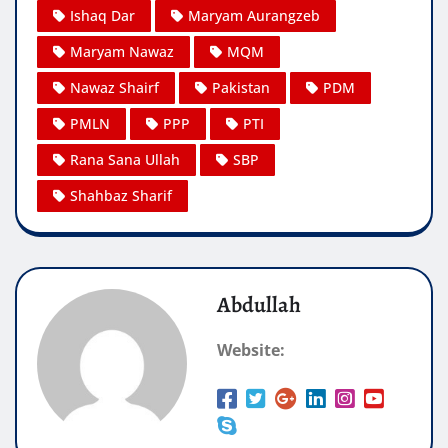
Ishaq Dar
Maryam Aurangzeb
Maryam Nawaz
MQM
Nawaz Shairf
Pakistan
PDM
PMLN
PPP
PTI
Rana Sana Ullah
SBP
Shahbaz Sharif
Abdullah
Website: