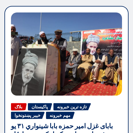
تازه ترین خبرونه
پاکیستان
بلاګ
مهم خبرونه
خیبر پښتونخوا
بابای غزل امیر حمزه بابا شینواري ۳۱ یو