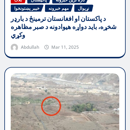
نړیوال
مهم خبرونه
خیبر پښتونخوا
د پاکستان او افغانستان ترمینځ د بارډر
شخړه، باید دواړه هیوادونه د صبر مظاهره
وکړي
Abdullah
Mar 11, 2025