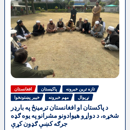
تازه ترین خبرونه
پاکیستان
افغانستان
نړیوال
مهم خبرونه
خیبر پښتونخوا
د پاکستان او افغانستان ترمینځ په بارډر
شخړه، د دواړو هیوادونو مشرانو په یوه ګډه
جرګه کښې ګډون کړې