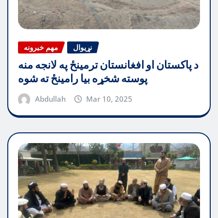
نړیوال
مهم خبرونه
د پاکستان او افغانستان ترمینځ په لانجه منه
پوسته شخړه بیا رامینځ ته شوه
Abdullah
Mar 10, 2025