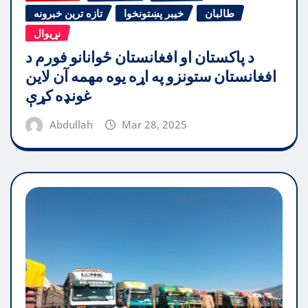
طالبان
خیبر پښتونخوا
تازه ترین خبرونه
نړیوال
د پاکستان او افغانستان ځوانانو فورم د
افغانستان ستونزو په اړه یوه مهمه آن لاین
غونډه کړې
Abdullah
Mar 28, 2025