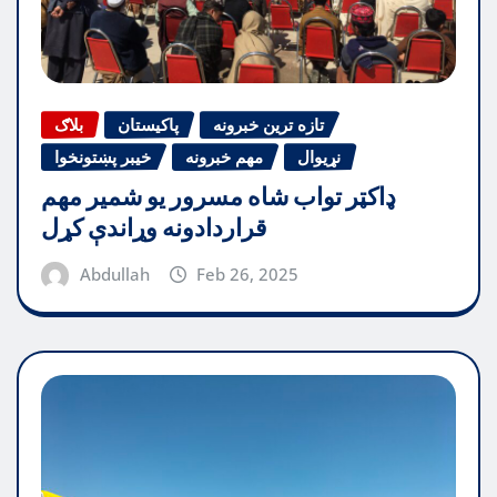
تازه ترین خبرونه
پاکیستان
بلاګ
نړیوال
مهم خبرونه
خیبر پښتونخوا
ډاکټر تواب شاه مسرور یو شمیر مهم
قراردادونه وړاندې کړل
Abdullah
Feb 26, 2025