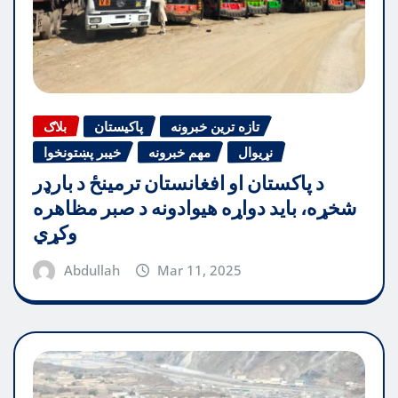
تازه ترین خبرونه
پاکیستان
بلاګ
نړیوال
مهم خبرونه
خیبر پښتونخوا
د پاکستان او افغانستان ترمینځ د بارډر
شخړه، باید دواړه هیوادونه د صبر مظاهره
وکړي
Abdullah
Mar 11, 2025