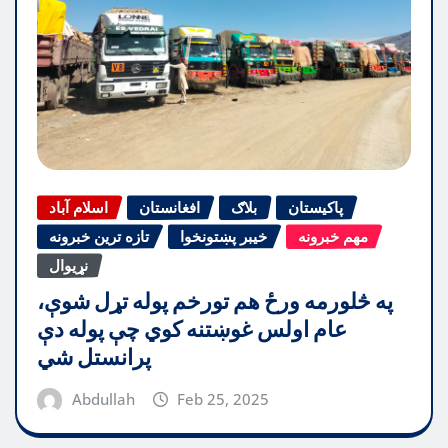
پاکیستان
بلاګ
افغانستان
اسلام آباد
مهم خبرونه
خیبر پښتونخوا
تازه ترین خبرونه
نړیوال
په څلورمه ورځ هم تورخم پوله تړل شوې،
عام اولس غوښتنه کوي چې پوله دې
پرانستل شي
Abdullah
Feb 25, 2025