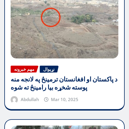
نړیوال
مهم خبرونه
د پاکستان او افغانستان ترمینځ په لانجه منه
پوسته شخړه بیا رامینځ ته شوه
Abdullah
Mar 10, 2025