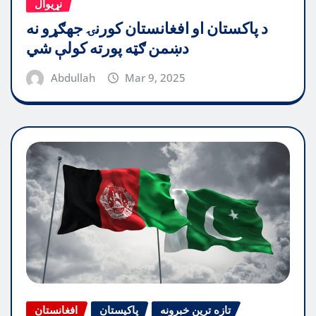
نړیوال
د پاکستان او افغانستان کورنۍ جهګړو نه
دښمن ګټه پورته کولې شي
Abdullah
Mar 9, 2025
تازه ترین خبرونه
پاکیستان
افغانستان