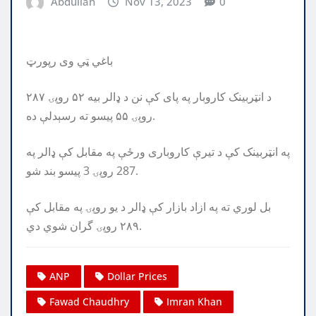
Abdullah
Nov 13, 2023
0
باغي ټي وی رپورټ
د انټربینک کاروبار په پای کې نن د ډالر بیه ۵۲ روپۍ ۲۸۷
روپۍ ۵۵ پیسو ته رسېدلې ده.
په انټربینک کې د تیرې کاروباری ورځې په مقابل کې ډالر په
287 روپۍ 3 پیسو بند شو.
بل لوري ته په ازاد بازار کې ډالر د يو روپۍ په مقابل کې
٢٨٩ روپۍ گران شوي دي.
ANP
Dollar Prices
Fawad Chaudhry
Imran Khan