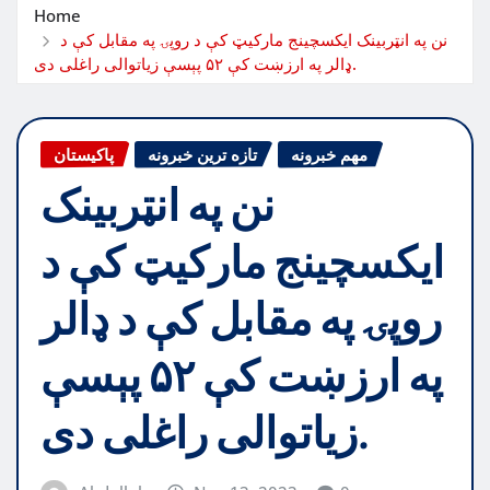
Home
نن په انټربینک ایکسچینج مارکیټ کې د روپۍ په مقابل کې د
ډالر په ارزښت کې ۵۲ پېسې زیاتوالی راغلی دی.
مهم خبرونه
تازه ترین خبرونه
پاکیستان
نن په انټربینک
ایکسچینج مارکیټ کې د
روپۍ په مقابل کې د ډالر
په ارزښت کې ۵۲ پېسې
زیاتوالی راغلی دی.