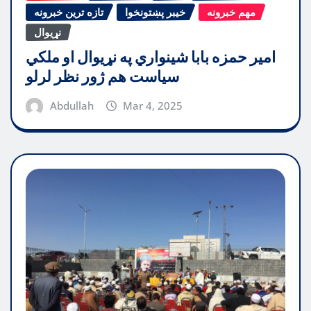
مهم خبرونه
خیبر پښتونخوا
تازه ترین خبرونه
نړیوال
امیر حمزه بابا شینواري په نړیوال او ملکي
سیاست هم ژور نظر لرلو
Abdullah
Mar 4, 2025