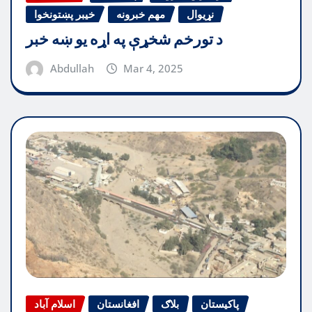
نړیوال
مهم خبرونه
خیبر پښتونخوا
د تورخم شخړې په اړه یو ښه خبر
Abdullah
Mar 4, 2025
پاکیستان
بلاګ
افغانستان
اسلام آباد