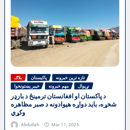
تازه ترین خبرونه
پاکیستان
بلاګ
نړیوال
مهم خبرونه
خیبر پښتونخوا
د پاکستان او افغانستان ترمینځ د بارډر
شخړه، باید دواړه هیوادونه د صبر مظاهره
وکړي
Abdullah
Mar 11, 2025