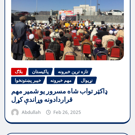
تازه ترین خبرونه
پاکیستان
بلاګ
نړیوال
مهم خبرونه
خیبر پښتونخوا
ډاکټر تواب شاه مسرور یو شمیر مهم
قراردادونه وړاندې کړل
Abdullah
Feb 26, 2025