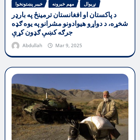
نړیوال
مهم خبرونه
خیبر پښتونخوا
د پاکستان او افغانستان ترمینځ په بارډر
شخړه، د دواړو هیوادونو مشرانو په یوه ګډه
جرګه کښې ګډون کړې
Abdullah
Mar 9, 2025