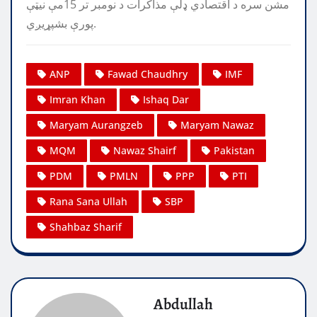
مشن سره د اقتصادي ډلې مذاکرات د نومبر تر 15مې نيټې
پورې بشپړيږي.
ANP
Fawad Chaudhry
IMF
Imran Khan
Ishaq Dar
Maryam Aurangzeb
Maryam Nawaz
MQM
Nawaz Shairf
Pakistan
PDM
PMLN
PPP
PTI
Rana Sana Ullah
SBP
Shahbaz Sharif
Abdullah