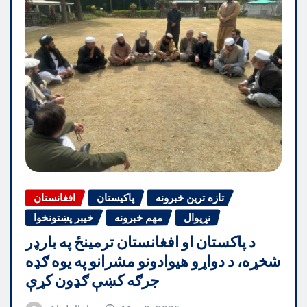
تازه ترین خبرونه
پاکیستان
افغانستان
نړیوال
مهم خبرونه
خیبر پښتونخوا
د پاکستان او افغانستان ترمینځ په بارډر
شخړه، د دواړو هیوادونو مشرانو په یوه ګډه
جرګه کښې ګډون کړې