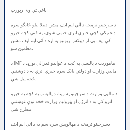
باغي ټي وی رپورټ
د سرچينو ترمخه د آئي ايم ايف مشن دبيلا بيلو څانگو سره
دتخنيکي کچې خبرې اترې ختمې شوې، په فني کچه خبرو
کې ايف بي آر دټيکس ريونيو په اړه د آئي ايم ايف مشن
مطمين شو.
د IMF ماموریت د پالیسۍ په کچه د عوایدو فدرالي بورډ، د
مالیې وزارت او دولتي بانک سره خبرې اترې به د دوشنبې
څخه پیل شي.
د مالیې وزارت د سرچینو په وینا، د پالیسۍ په کچه په خبرو
اترو کې به د انرژۍ او پټرولیم وزارت څخه نوې غوښتنې
مطرح شي.
دسرچينو ترمخه د مهالوېش سره سم به د ائي ايم ايف