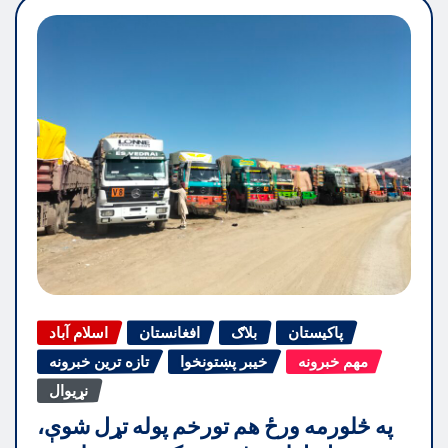
پاکیستان
بلاګ
افغانستان
اسلام آباد
مهم خبرونه
خیبر پښتونخوا
تازه ترین خبرونه
نړیوال
په څلورمه ورځ هم تورخم پوله تړل شوې،