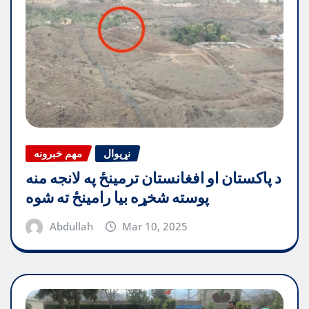
نړیوال
مهم خبرونه
د پاکستان او افغانستان ترمینځ په لانجه منه
پوسته شخړه بیا رامینځ ته شوه
Abdullah
Mar 10, 2025