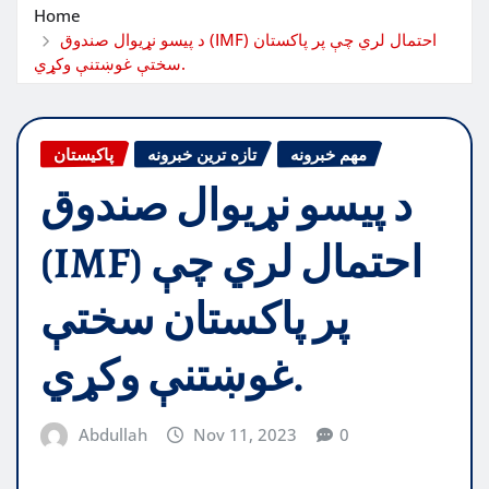
Home
د پیسو نړیوال صندوق (IMF) احتمال لري چې پر پاکستان
سختې غوښتنې وکړي.
مهم خبرونه
تازه ترین خبرونه
پاکیستان
د پیسو نړیوال صندوق
(IMF) احتمال لري چې
پر پاکستان سختې
غوښتنې وکړي.
Abdullah
Nov 11, 2023
0