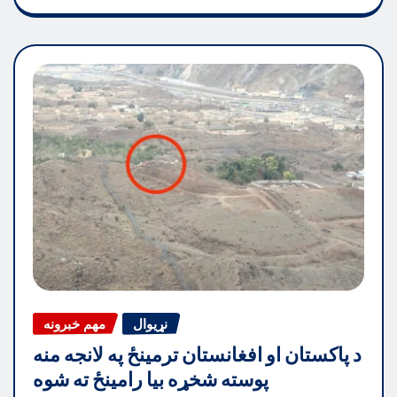
نړیوال
مهم خبرونه
د پاکستان او افغانستان ترمینځ په لانجه منه
پوسته شخړه بیا رامینځ ته شوه