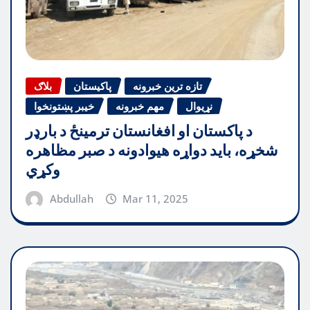
تازه ترین خبرونه
پاکیستان
بلاګ
نړیوال
مهم خبرونه
خیبر پښتونخوا
د پاکستان او افغانستان ترمینځ د بارډر
شخړه، باید دواړه هیوادونه د صبر مظاهره
وکړي
Abdullah
Mar 11, 2025