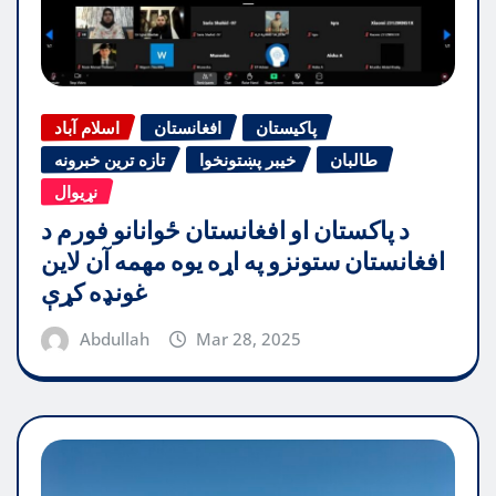
پاکیستان
افغانستان
اسلام آباد
طالبان
خیبر پښتونخوا
تازه ترین خبرونه
نړیوال
د پاکستان او افغانستان ځوانانو فورم د
افغانستان ستونزو په اړه یوه مهمه آن لاین
غونډه کړې
Abdullah
Mar 28, 2025