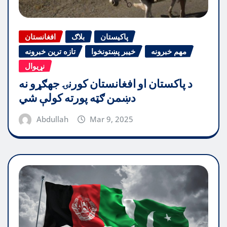
پاکیستان
بلاګ
افغانستان
مهم خبرونه
خیبر پښتونخوا
تازه ترین خبرونه
نړیوال
د پاکستان او افغانستان کورنۍ جهګړو نه
دښمن ګټه پورته کولې شي
Abdullah
Mar 9, 2025