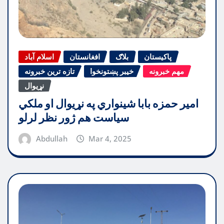
پاکیستان
بلاګ
افغانستان
اسلام آباد
مهم خبرونه
خیبر پښتونخوا
تازه ترین خبرونه
نړیوال
امیر حمزه بابا شینواري په نړیوال او ملکي
سیاست هم ژور نظر لرلو
Abdullah
Mar 4, 2025