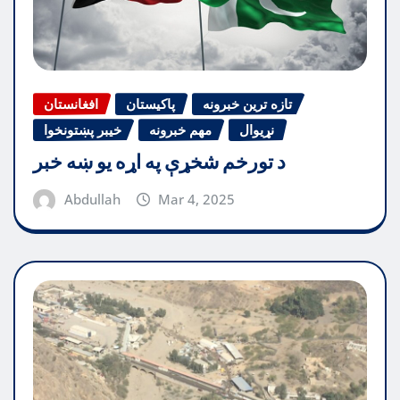
تازه ترین خبرونه
پاکیستان
افغانستان
نړیوال
مهم خبرونه
خیبر پښتونخوا
د تورخم شخړې په اړه یو ښه خبر
Abdullah
Mar 4, 2025