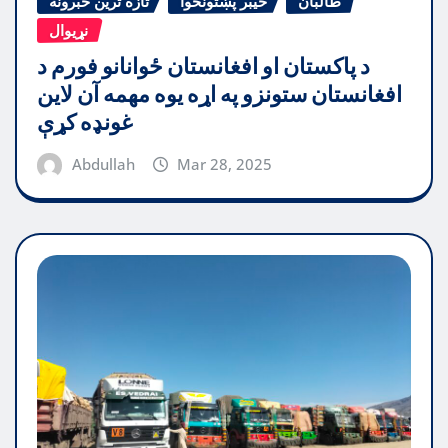
طالبان
خیبر پښتونخوا
تازه ترین خبرونه
نړیوال
د پاکستان او افغانستان ځوانانو فورم د
افغانستان ستونزو په اړه یوه مهمه آن لاین
غونډه کړې
Abdullah
Mar 28, 2025