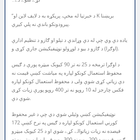
“د خبرتیا له مخې، پریکړه به د لایف لاین او K بریښنا
پیرودونکو باندې نه پلي کیږي.
ياده دې وي چې له دې وړاندې د تېلو او ګازو د تنظيم ادارې
(اوګرا) د ګازو د بيو د لوړولو نوټيفيکيشن جاري کړى و.
د اوګرا ترمخه د 25 نه تر 90 کیوبک میټره پورې د ګیس
محفوظ استعمال کونکو لپاره په میاشت کښې قیمت نه
دې زیاتې کړی شوې ولی د محفوظ استعمال کونکو لپاره
فکس چارجز له 10 روپو نه تر 400 روپو پورې زیات کړی
شوې دې.
نوټيفيکيشن کښې وئيلي شوي دي چې د غير محفوظ
کورني استعمال کونکو لپاره د ګيس په نرخ کښې 172
فيصده نه زيات زياتوالے کړے شوي او د 25 کيوبک ميټرو
ګيس قيمت د 200 روپو نه 300 روپو في ايم ايم بيټي يو ته