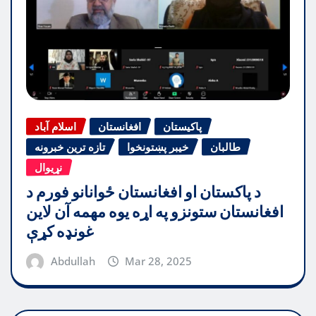
پاکیستان
افغانستان
اسلام آباد
طالبان
خیبر پښتونخوا
تازه ترین خبرونه
نړیوال
د پاکستان او افغانستان ځوانانو فورم د
افغانستان ستونزو په اړه یوه مهمه آن لاین
غونډه کړې
Abdullah
Mar 28, 2025