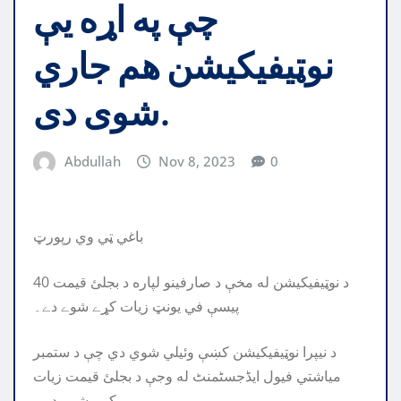
چې په اړه يې
نوټيفيکيشن هم جاري
شوى دى.
Abdullah
Nov 8, 2023
0
باغي ټي وي رپورټ
د نوټيفيکيشن له مخې د صارفينو لپاره د بجلئ قيمت 40
پيسې في يونټ زيات کړے شوے دے۔
د نيپرا نوټيفيکيشن کښې وئيلي شوي دي چې د ستمبر
مياشتي فيول ایڈجسٹمنٹ له وجې د بجلئ قيمت زيات
کړے شوے دے۔