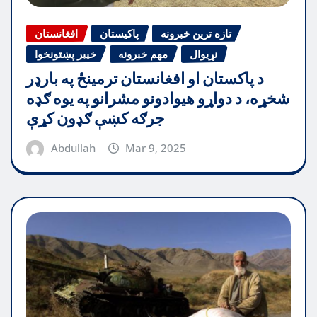
تازه ترین خبرونه
پاکیستان
افغانستان
نړیوال
مهم خبرونه
خیبر پښتونخوا
د پاکستان او افغانستان ترمینځ په بارډر
شخړه، د دواړو هیوادونو مشرانو په یوه ګډه
جرګه کښې ګډون کړې
Abdullah
Mar 9, 2025