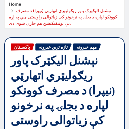
Home
نېشنل اليکټرک پاور ريګوليټري اتھارټي (نيپرا) د مصرف
کوونکو لپاره د بجلۍ په نرخونو کې زياتوالى راوستى چې په اړه
يې نوټيفيکيشن هم جاري شوى دى.
مهم خبرونه
تازه ترین خبرونه
پاکیستان
نېشنل اليکټرک پاور
ريګوليټري اتھارټي
(نيپرا) د مصرف کوونکو
لپاره د بجلۍ په نرخونو
کې زياتوالى راوستى