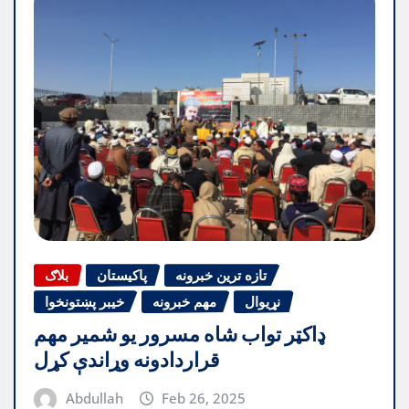
تازه ترین خبرونه
پاکیستان
بلاګ
نړیوال
مهم خبرونه
خیبر پښتونخوا
ډاکټر تواب شاه مسرور یو شمیر مهم
قراردادونه وړاندې کړل
Abdullah
Feb 26, 2025