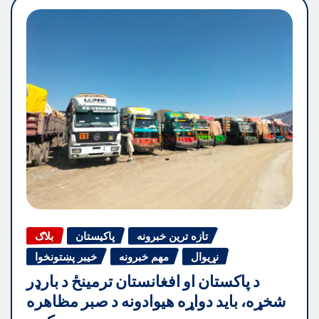
تازه ترین خبرونه
پاکیستان
بلاګ
نړیوال
مهم خبرونه
خیبر پښتونخوا
د پاکستان او افغانستان ترمینځ د بارډر
شخړه، باید دواړه هیوادونه د صبر مظاهره