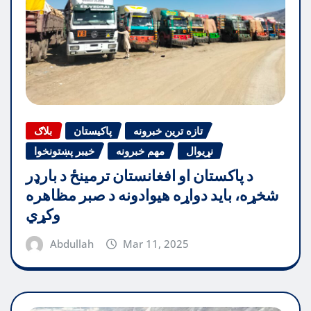
تازه ترین خبرونه
پاکیستان
بلاګ
نړیوال
مهم خبرونه
خیبر پښتونخوا
د پاکستان او افغانستان ترمینځ د بارډر
شخړه، باید دواړه هیوادونه د صبر مظاهره
وکړي
Abdullah
Mar 11, 2025