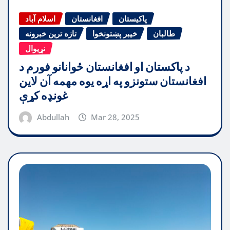
پاکیستان
افغانستان
اسلام آباد
طالبان
خیبر پښتونخوا
تازه ترین خبرونه
نړیوال
د پاکستان او افغانستان ځوانانو فورم د
افغانستان ستونزو په اړه یوه مهمه آن لاین
غونډه کړې
Abdullah
Mar 28, 2025