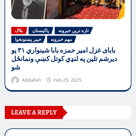
تازه ترین خبرونه
پاکیستان
بلاګ
مهم خبرونه
خیبر پښتونخوا
بابای غزل امیر حمزه بابا شینواري ۳۱ یو
دیرشم تلین په لنډي کوتل کښې ونمانځل
شو
Abdullah
Feb 25, 2025
LEAVE A REPLY