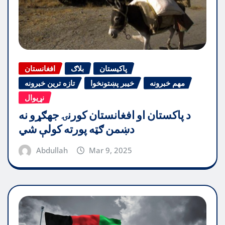
پاکیستان
بلاګ
افغانستان
مهم خبرونه
خیبر پښتونخوا
تازه ترین خبرونه
نړیوال
د پاکستان او افغانستان کورنۍ جهګړو نه
دښمن ګټه پورته کولې شي
Abdullah
Mar 9, 2025