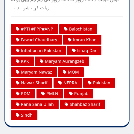
زيات کړے شوے دے۔
#PTI #PPP#ANP
Balochistan
Fawad Chaudhary
Imran Khan
Inflation in Pakistan
Ishaq Dar
KPK
Maryam Aurangzeb
Maryam Nawaz
MQM
Nawaz Sharif
NEPRA
Pakistan
PDM
PMLN
Punjab
Rana Sana Ullah
Shahbaz Sharif
Sindh