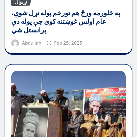
نړیوال
په څلورمه ورځ هم تورخم پوله تړل شوې،
عام اولس غوښتنه کوي چې پوله دې
پرانستل شي
Abdullah
Feb 25, 2025