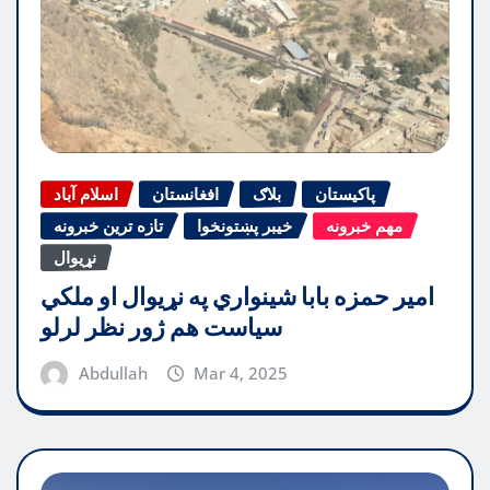
پاکیستان
بلاګ
افغانستان
اسلام آباد
مهم خبرونه
خیبر پښتونخوا
تازه ترین خبرونه
نړیوال
امیر حمزه بابا شینواري په نړیوال او ملکي
سیاست هم ژور نظر لرلو
Abdullah
Mar 4, 2025