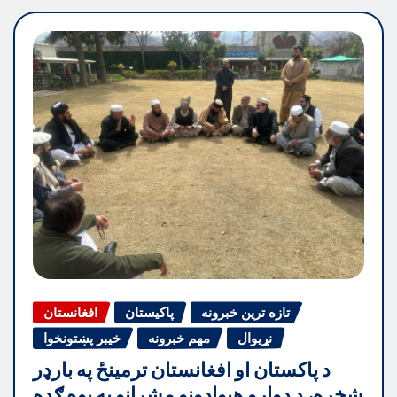
تازه ترین خبرونه
پاکیستان
افغانستان
نړیوال
مهم خبرونه
خیبر پښتونخوا
د پاکستان او افغانستان ترمینځ په بارډر
شخړه، د دواړو هیوادونو مشرانو په یوه ګډه