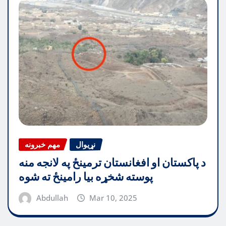
نړیوال
مهم خبرونه
د پاکستان او افغانستان ترمینځ په لانجه منه
پوسته شخړه بیا رامینځ ته شوه
Abdullah
Mar 10, 2025