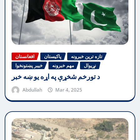
تازه ترین خبرونه
پاکیستان
افغانستان
نړیوال
مهم خبرونه
خیبر پښتونخوا
د تورخم شخړې په اړه یو ښه خبر
Abdullah
Mar 4, 2025