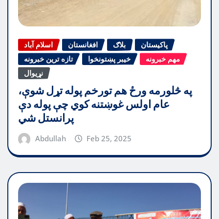
پاکیستان
بلاګ
افغانستان
اسلام آباد
مهم خبرونه
خیبر پښتونخوا
تازه ترین خبرونه
نړیوال
په څلورمه ورځ هم تورخم پوله تړل شوې،
عام اولس غوښتنه کوي چې پوله دې
پرانستل شي
Abdullah
Feb 25, 2025