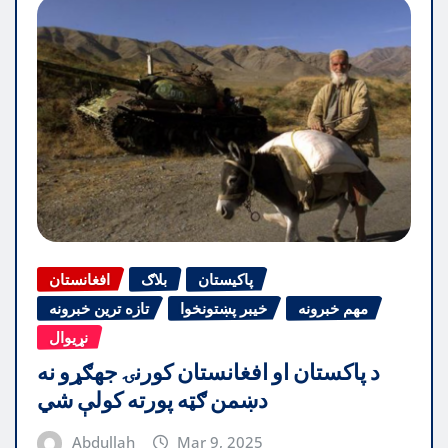
پاکیستان
بلاګ
افغانستان
مهم خبرونه
خیبر پښتونخوا
تازه ترین خبرونه
نړیوال
د پاکستان او افغانستان کورنۍ جهګړو نه
دښمن ګټه پورته کولې شي
Abdullah
Mar 9, 2025