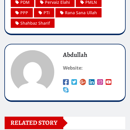
PDM
Pervaiz Elahi
PMLN
PPP
PTI
Rana Sana Ullah
Shahbaz Sharif
Abdullah
Website:
RELATED STORY