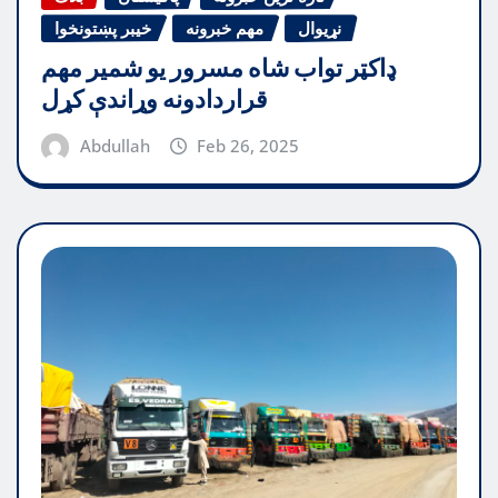
نړیوال
مهم خبرونه
خیبر پښتونخوا
ډاکټر تواب شاه مسرور یو شمیر مهم
قراردادونه وړاندې کړل
Abdullah
Feb 26, 2025