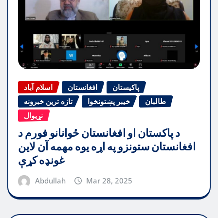
پاکیستان
افغانستان
اسلام آباد
طالبان
خیبر پښتونخوا
تازه ترین خبرونه
نړیوال
د پاکستان او افغانستان ځوانانو فورم د
افغانستان ستونزو په اړه یوه مهمه آن لاین
غونډه کړې
Abdullah
Mar 28, 2025