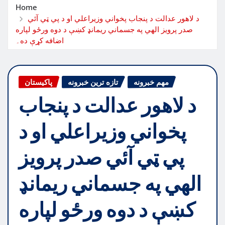
Home
د لاهور عدالت د پنجاب پخواني وزيراعلي او د پي ټي آئي
صدر پرويز الهي په جسماني ريمانډ کښې د دوه ورځو لپاره
اضافه کړې ده۔
مهم خبرونه
تازه ترین خبرونه
پاکیستان
د لاهور عدالت د پنجاب
پخواني وزيراعلي او د
پي ټي آئي صدر پرويز
الهي په جسماني ريمانډ
کښې د دوه ورځو لپاره