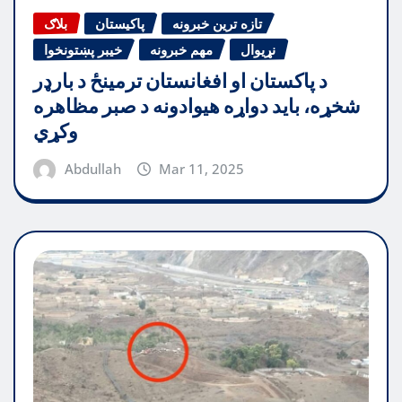
تازه ترین خبرونه
پاکیستان
بلاګ
نړیوال
مهم خبرونه
خیبر پښتونخوا
د پاکستان او افغانستان ترمینځ د بارډر
شخړه، باید دواړه هیوادونه د صبر مظاهره
وکړي
Abdullah
Mar 11, 2025