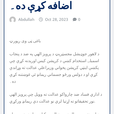
اضافه کړې ده۔
Abdullah
Oct 28, 2023
0
باغی ټی وی رپورټ
د لاهور جوډيشل مجسټرېټ د پروېز الهي په ضد د پنجاب
اسمبلۍ استخدام کښې د کرپشن کيس اورېدنه کړې چې
پکښې اينټي کرپشن پخواني وزيراعلې عدالت ته وړاندې
کړې او د دولس ورځو جسماني ريمانډ ئي غوښتنه کړې
ده۔
د اداري فساد ضد چارواکو عدالت ته وويل چې پروېز الهي
نور تحقيقاتو ته اړتيا لري نو عدالت دې ريمانډ ورکړي.
د اوريدنې په مهال د پرويز الهي وکيل وويل د ضميمې له