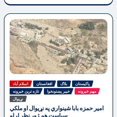
پاکیستان
بلاګ
افغانستان
اسلام آباد
مهم خبرونه
خیبر پښتونخوا
تازه ترین خبرونه
نړیوال
امیر حمزه بابا شینواري په نړیوال او ملکي
سیاست هم ژور نظر لرلو