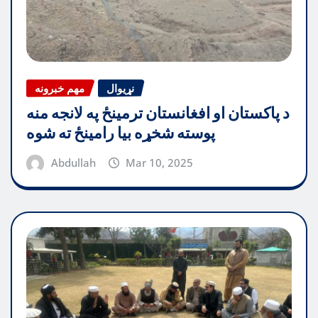
نړیوال
مهم خبرونه
د پاکستان او افغانستان ترمینځ په لانجه منه
پوسته شخړه بیا رامینځ ته شوه
Abdullah
Mar 10, 2025