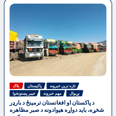
تازه ترین خبرونه
پاکیستان
بلاګ
نړیوال
مهم خبرونه
خیبر پښتونخوا
د پاکستان او افغانستان ترمینځ د بارډر
شخړه، باید دواړه هیوادونه د صبر مظاهره