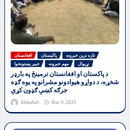
تازه ترین خبرونه
پاکیستان
افغانستان
نړیوال
مهم خبرونه
خیبر پښتونخوا
د پاکستان او افغانستان ترمینځ په بارډر
شخړه، د دواړو هیوادونو مشرانو په یوه ګډه
جرګه کښې ګډون کړې
Abdullah
Mar 9, 2025