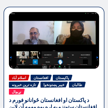
پاکیستان
افغانستان
اسلام آباد
طالبان
خیبر پښتونخوا
تازه ترین خبرونه
نړیوال
د پاکستان او افغانستان ځوانانو فورم د
افغانستان ستونزو په اړه یوه مهمه آن لاین