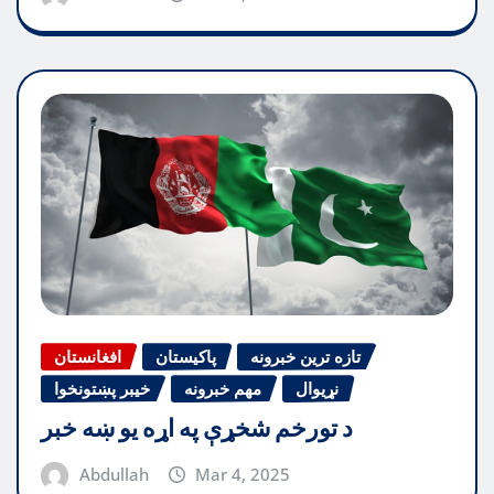
تازه ترین خبرونه
پاکیستان
افغانستان
نړیوال
مهم خبرونه
خیبر پښتونخوا
د تورخم شخړې په اړه یو ښه خبر
Abdullah
Mar 4, 2025