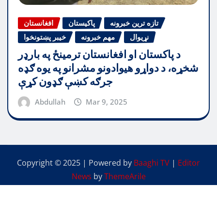
تازه ترین خبرونه
پاکیستان
افغانستان
نړیوال
مهم خبرونه
خیبر پښتونخوا
د پاکستان او افغانستان ترمینځ په بارډر
شخړه، د دواړو هیوادونو مشرانو په یوه ګډه
جرګه کښې ګډون کړې
Abdullah
Mar 9, 2025
Copyright © 2025 | Powered by
Baaghi TV
|
Editor
News
by
ThemeArile
中国人
پشتو
English
اردو