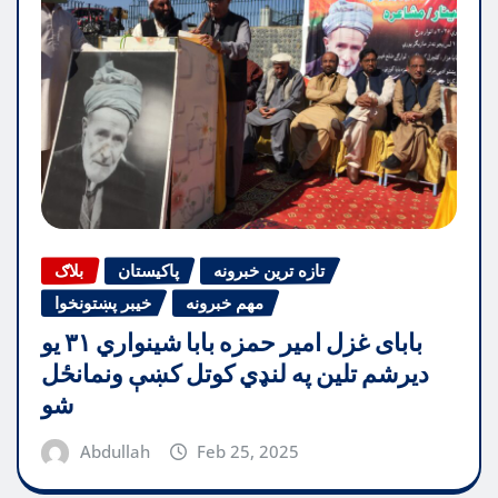
تازه ترین خبرونه
پاکیستان
بلاګ
مهم خبرونه
خیبر پښتونخوا
بابای غزل امیر حمزه بابا شینواري ۳۱ یو
دیرشم تلین په لنډي کوتل کښې ونمانځل
شو
Abdullah
Feb 25, 2025