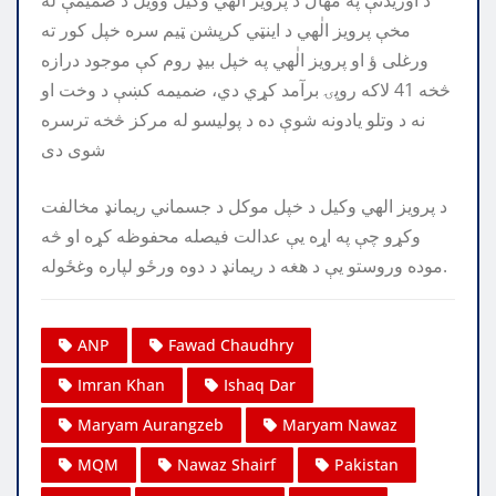
مخې پرويز الٰهي د اينټي کرپشن ټيم سره خپل کور ته
ورغلی ؤ او پرويز الٰهي په خپل بيډ روم کې موجود درازه
څخه 41 لاکه روپۍ برآمد کړي دي، ضميمه کښې د وخت او
نه د وتلو يادونه شوې ده د پولیسو له مرکز څخه ترسره
شوی دی
د پرويز الهي وکيل د خپل موکل د جسماني ريمانډ مخالفت
وکړو چې په اړه يې عدالت فيصله محفوظه کړه او څه
موده وروستو يې د هغه د ريمانډ د دوه ورځو لپاره وغځوله.
ANP
Fawad Chaudhry
Imran Khan
Ishaq Dar
Maryam Aurangzeb
Maryam Nawaz
MQM
Nawaz Shairf
Pakistan