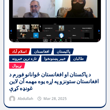
پاکیستان
افغانستان
اسلام آباد
طالبان
خیبر پښتونخوا
تازه ترین خبرونه
نړیوال
د پاکستان او افغانستان ځوانانو فورم د
افغانستان ستونزو په اړه یوه مهمه آن لاین
غونډه کړې
Abdullah
Mar 28, 2025