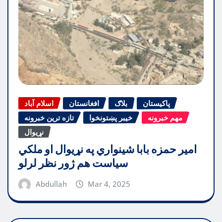
پاکیستان
بلاګ
افغانستان
اسلام آباد
مهم خبرونه
خیبر پښتونخوا
تازه ترین خبرونه
نړیوال
امیر حمزه بابا شینواري په نړیوال او ملکي
سیاست هم ژور نظر لرلو
Abdullah
Mar 4, 2025