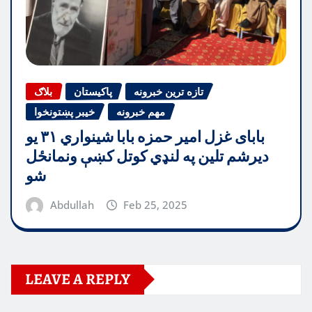
تازه ترین خبرونه
پاکیستان
بلاګ
مهم خبرونه
خیبر پښتونخوا
بابای غزل امیر حمزه بابا شینواري ۳۱ یو
دیرشم تلین په لنډي کوتل کښې ونمانځل
شو
Abdullah
Feb 25, 2025
LEAVE A REPLY