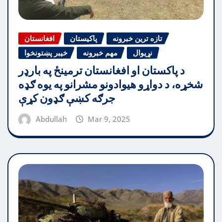
تازه ترین خبرونه
پاکیستان
افغانستان
نړیوال
مهم خبرونه
خیبر پښتونخوا
د پاکستان او افغانستان ترمینځ په بارډر
شخړه، د دواړو هیوادونو مشرانو په یوه ګډه
جرګه کښې ګډون کړې
Abdullah
Mar 9, 2025