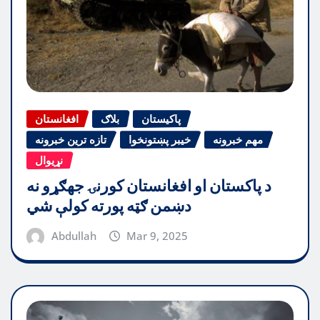
پاکیستان
بلاګ
افغانستان
مهم خبرونه
خیبر پښتونخوا
تازه ترین خبرونه
نړیوال
د پاکستان او افغانستان کورنۍ جهګړو نه
دښمن ګټه پورته کولې شي
Abdullah
Mar 9, 2025