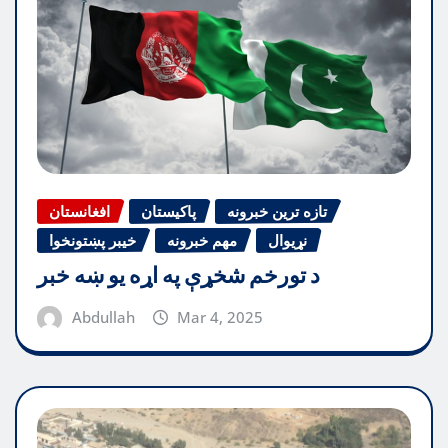
تازه ترین خبرونه
پاکیستان
افغانستان
نړیوال
مهم خبرونه
خیبر پښتونخوا
د تورخم شخړې په اړه یو ښه خبر
Abdullah
Mar 4, 2025