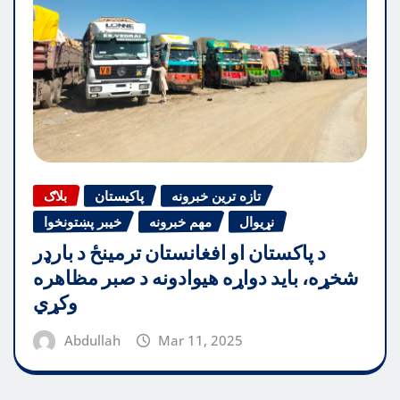
تازه ترین خبرونه
پاکیستان
بلاګ
نړیوال
مهم خبرونه
خیبر پښتونخوا
د پاکستان او افغانستان ترمینځ د بارډر
شخړه، باید دواړه هیوادونه د صبر مظاهره
وکړي
Abdullah
Mar 11, 2025