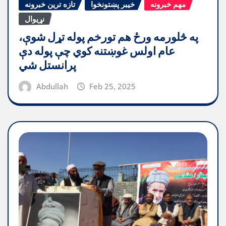
مهم خبرونه
خیبر پښتونخوا
تازه ترین خبرونه
نړیوال
په څلورمه ورځ هم تورخم پوله تړل شوې،
عام اولس غوښتنه کوي چې پوله دې
پرانستل شي
Abdullah
Feb 25, 2025