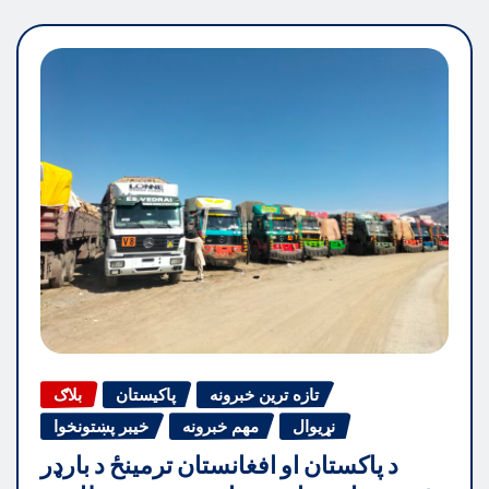
تازه ترین خبرونه
پاکیستان
بلاګ
نړیوال
مهم خبرونه
خیبر پښتونخوا
د پاکستان او افغانستان ترمینځ د بارډر