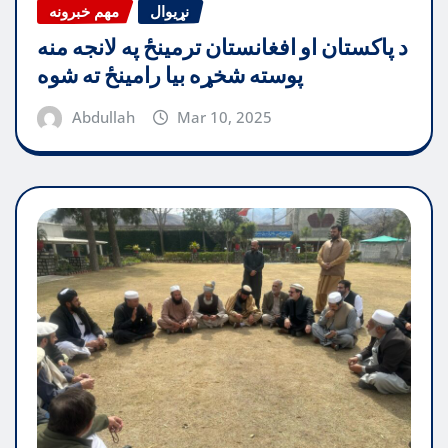
نړیوال
مهم خبرونه
د پاکستان او افغانستان ترمینځ په لانجه منه
پوسته شخړه بیا رامینځ ته شوه
Abdullah
Mar 10, 2025