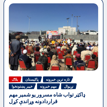
تازه ترین خبرونه
پاکیستان
بلاګ
نړیوال
مهم خبرونه
خیبر پښتونخوا
ډاکټر تواب شاه مسرور یو شمیر مهم
قراردادونه وړاندې کړل