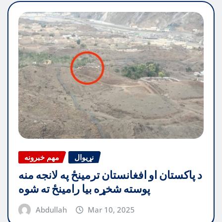
نړیوال
مهم خبرونه
د پاکستان او افغانستان ترمینځ په لانجه منه
پوسته شخړه بیا رامینځ ته شوه
Abdullah
Mar 10, 2025