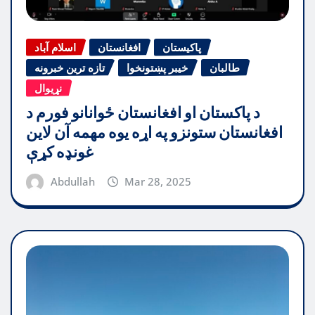
پاکیستان
افغانستان
اسلام آباد
طالبان
خیبر پښتونخوا
تازه ترین خبرونه
نړیوال
د پاکستان او افغانستان ځوانانو فورم د
افغانستان ستونزو په اړه یوه مهمه آن لاین
غونډه کړې
Abdullah
Mar 28, 2025