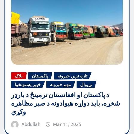
تازه ترین خبرونه
پاکیستان
بلاګ
نړیوال
مهم خبرونه
خیبر پښتونخوا
د پاکستان او افغانستان ترمینځ د بارډر
شخړه، باید دواړه هیوادونه د صبر مظاهره
وکړي
Abdullah
Mar 11, 2025