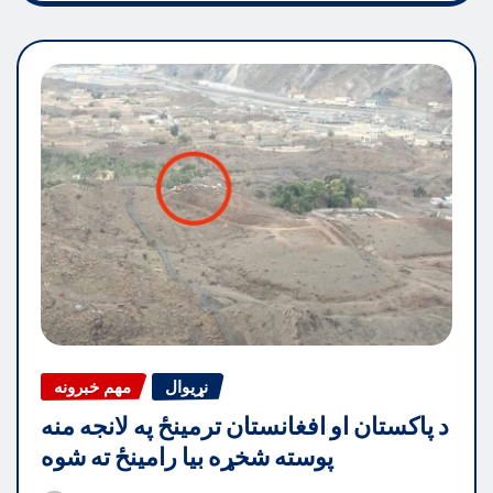
نړیوال
مهم خبرونه
د پاکستان او افغانستان ترمینځ په لانجه منه
پوسته شخړه بیا رامینځ ته شوه