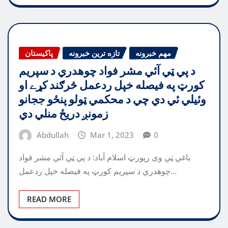
مهم خبرونه
تازه ترین خبرونه
پاکیستان
د پي ټي آئي مشر فواد چوهدري د سپريم
کورټ په فيصله خپل ردعمل څرګند کړے او
وئيلي ئي دي چي د محکمي ټولو پنځو ججانو
زمونږ دريځ منلي دي
Abdullah
Mar 1, 2023
0
باغي ټي وی رپورټ اسلام آباد: د پي ټي آئي مشر فواد
چوهدري د سپريم کورټ په فيصله خپل ردعمل…
READ MORE