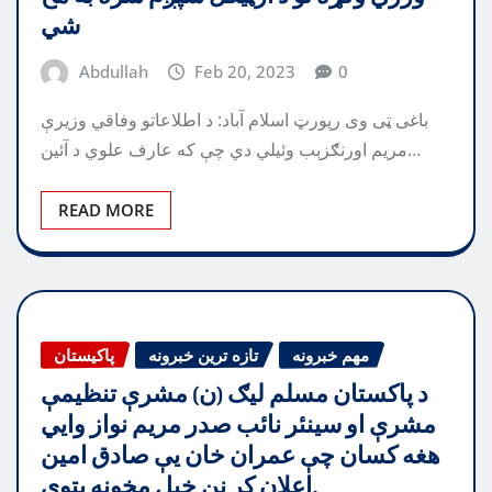
شي
Abdullah
Feb 20, 2023
0
باغی ټی وی رپورټ اسلام آباد: د اطلاعاتو وفاقي وزيرې
مريم اورنګزېب وئيلي دي چې که عارف علوي د آئين…
READ MORE
مهم خبرونه
تازه ترین خبرونه
پاکیستان
د پاکستان مسلم ليګ (ن) مشرې تنظيمې
مشرې او سينئر نائب صدر مريم نواز وايي
هغه کسان چې عمران خان يې صادق امين
اعلان کړ نن خپل مخونه پټوي.