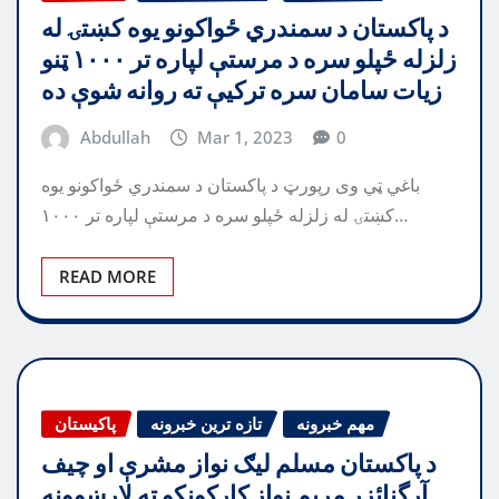
د پاکستان د سمندري ځواکونو یوه کښتۍ له
زلزله ځپلو سره د مرستې لپاره تر ۱۰۰۰ ټنو
زیات سامان سره ترکیې ته روانه شوې ده
Abdullah
Mar 1, 2023
0
باغي ټي وی رپورټ د پاکستان د سمندري ځواکونو یوه
کښتۍ له زلزله ځپلو سره د مرستې لپاره تر ۱۰۰۰…
READ MORE
مهم خبرونه
تازه ترین خبرونه
پاکیستان
د پاکستان مسلم ليګ نواز مشرې او چيف
آرگنائزر مريم نواز کارکونکو ته لارښوونه