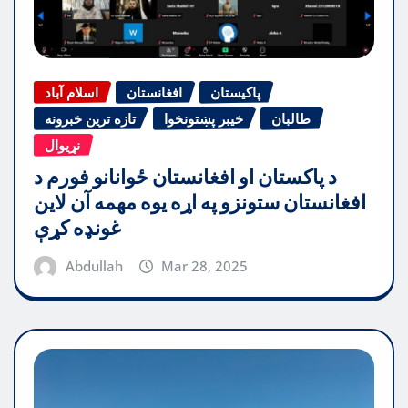
پاکیستان
افغانستان
اسلام آباد
طالبان
خیبر پښتونخوا
تازه ترین خبرونه
نړیوال
د پاکستان او افغانستان ځوانانو فورم د
افغانستان ستونزو په اړه یوه مهمه آن لاین
غونډه کړې
Abdullah
Mar 28, 2025