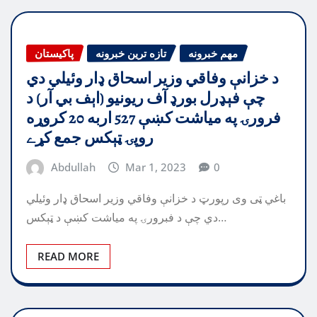
مهم خبرونه
تازه ترین خبرونه
پاکیستان
د خزانې وفاقي وزير اسحاق ډار وئيلي دي
چې فېډرل بورډ آف ريونيو (اېف بي آر) د
فرورۍ په مياشت كښې 527 اربه 20 كروړه
روپۍ ټېكس جمع كړے
Abdullah
Mar 1, 2023
0
باغي ټی وی رپورټ د خزانې وفاقي وزير اسحاق ډار وئيلي
دي چې د فبرورۍ په مياشت كښې د ټېكس…
READ MORE