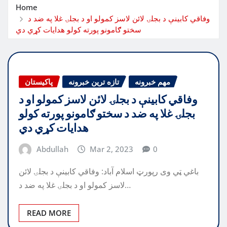
Home
وفاقي کابينې د بجلۍ لائن لاسز کمولو او د بجلۍ غلا په ضد د
سختو ګامونو پورته کولو هدايات کړي دي
مهم خبرونه
تازه ترین خبرونه
پاکیستان
وفاقي کابينې د بجلۍ لائن لاسز کمولو او د
بجلۍ غلا په ضد د سختو ګامونو پورته کولو
هدايات کړي دي
Abdullah
Mar 2, 2023
0
باغي ټي وی رپورټ اسلام آباد: وفاقي کابينې د بجلۍ لائن
لاسز کمولو او د بجلۍ غلا په ضد د…
READ MORE