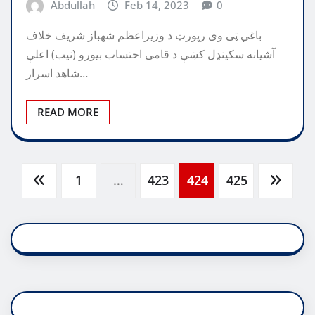
Abdullah
Feb 14, 2023
0
باغي ټی وی رپورټ د وزیراعظم شهباز شریف خلاف
آشیانه سکینډل کښې د قامی احتساب بیورو (نیب) اعلې
شاهد اسرار…
READ MORE
Posts
1
…
423
424
425
pagination