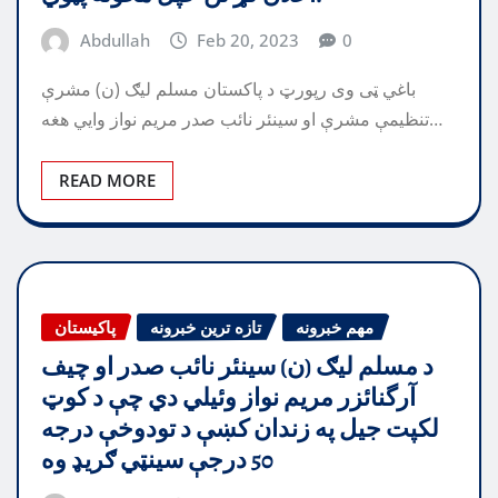
Abdullah
Feb 20, 2023
0
باغي ټی وی رپورټ د پاکستان مسلم ليګ (ن) مشرې
تنظيمې مشرې او سينئر نائب صدر مريم نواز وايي هغه…
READ MORE
مهم خبرونه
تازه ترین خبرونه
پاکیستان
د مسلم ليګ (ن) سينئر نائب صدر او چيف
آرگنائزر مريم نواز وئيلي دي چې د کوټ
لکپت جيل په زندان کښې د تودوخې درجه
50 درجې سينټي ګريډ وه