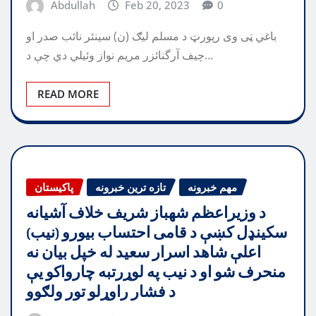
Abdullah
Feb 20, 2023
0
باغي ټی وی رپورټ د مسلم ليګ (ن) سينئر نائب صدر او
چيف آرگنائزر مريم نواز وئيلي دي چې د…
READ MORE
مهم خبرونه
تازه ترین خبرونه
پاکیستان
د وزیراعظم شهباز شریف خلاف آشیانه
سکینډل کښې د قامی احتساب بیورو (نیب)
اعلې شاهد اسرار سعید له خپل بیان نه
منحرف شو او د نیب په لوړرتبه چارواکو یې
د فشار راوړلو تور ولګوو