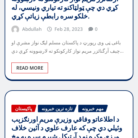
کړي دي چې ټولټاکنو ته تياري ونيسي، له
خلکو سره رابطې زياتې کړي.
Abdullah
Feb 28, 2023
0
باغی ټی وی رپورټ د پاکستان مسلم ليګ نواز مشرې او
چيف آرگنائزر مريم نواز کارکونکو ته لارښوونه کړي دي…
READ MORE
مهم خبرونه
تازه ترین خبرونه
پاکیستان
د اطلاعاتو وفاقي وزيرې مريم اورنګزېب
وئيلي دي چې که عارف علوي د آئين خلاف
ورزي وکړه نو د آرټيکل شپږم سره به مخ