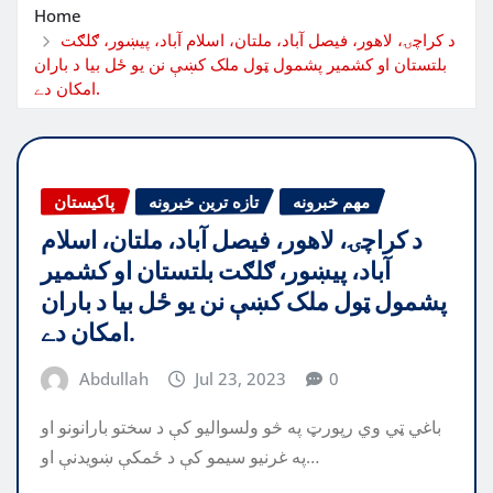
Home
د کراچۍ، لاهور، فيصل آباد، ملتان، اسلام آباد، پيښور، ګلګت
بلتستان او کشمير پشمول ټول ملک کښې نن يو ځل بيا د باران
امکان دے.
مهم خبرونه
تازه ترین خبرونه
پاکیستان
د کراچۍ، لاهور، فيصل آباد، ملتان، اسلام
آباد، پيښور، ګلګت بلتستان او کشمير
پشمول ټول ملک کښې نن يو ځل بيا د باران
امکان دے.
Abdullah
Jul 23, 2023
0
باغي ټي وي رپورټ په څو ولسوالیو کې د سختو بارانونو او
په غرنیو سیمو کې د ځمکې ښویدنې او…