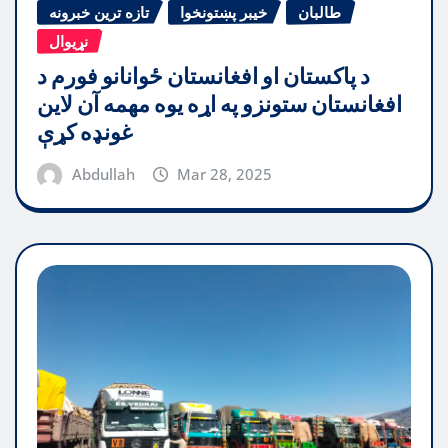
طالبان
خیبر پښتونخوا
تازه ترین خبرونه
نړیوال
د پاکستان او افغانستان ځوانانو فورم د
افغانستان ستونزو په اړه یوه مهمه آن لاین
غونډه کړې
Abdullah
Mar 28, 2025