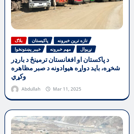
تازه ترین خبرونه
پاکیستان
بلاګ
نړیوال
مهم خبرونه
خیبر پښتونخوا
د پاکستان او افغانستان ترمینځ د بارډر
شخړه، باید دواړه هیوادونه د صبر مظاهره
وکړي
Abdullah
Mar 11, 2025