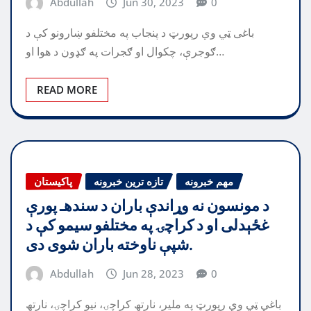
Abdullah
Jun 30, 2023
0
باغی ټي وي رپورټ د پنجاب په مختلفو ښارونو کې د
ګوجرې، چکوال او ګجرات په ګډون د هوا او…
READ MORE
مهم خبرونه
تازه ترین خبرونه
پاکیستان
د مونسون نه وړاندې باران د سندهـ پورې
غځېدلی او د کراچۍ په مختلفو سيمو کې د
شپې ناوخته باران شوی دی.
Abdullah
Jun 28, 2023
0
باغي ټي وي رپورټ په ملیر، نارتھ کراچۍ، نیو کراچۍ، نارتھ