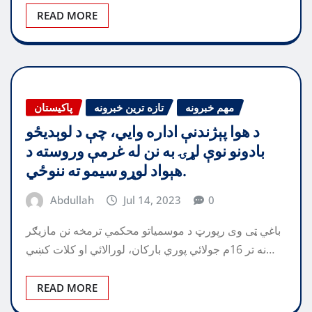
READ MORE
مهم خبرونه
تازه ترین خبرونه
پاکیستان
د هوا پېژندنې اداره وايي، چې د لوېديځو
بادونو نوې لړۍ به نن له غرمې وروسته د
هېواد لوړو سيمو ته ننوځي.
Abdullah
Jul 14, 2023
0
باغي ټی وی رپورټ د موسمياتو محکمي ترمخه نن مازيګر
نه تر 16م جولائي پوري بارکان، لورالائي او کلات کښي…
READ MORE