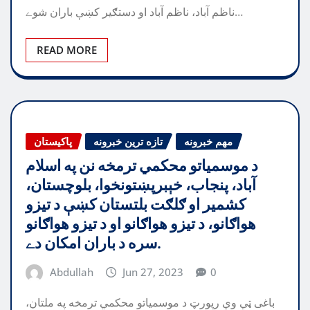
ناظم آباد، ناظم آباد او دستګیر کښې باران شوے…
READ MORE
مهم خبرونه
تازه ترین خبرونه
پاکیستان
د موسمياتو محکمي ترمخه نن په اسلام
آباد، پنجاب، خېبرپښتونخوا، بلوچستان،
کشمير او ګلګت بلتستان کښې د تيزو
هواګانو، د تيزو هواګانو او د تيزو هواګانو
سره د باران امکان دے.
Abdullah
Jun 27, 2023
0
باغی ټي وي رپورټ د موسمياتو محکمي ترمخه په ملتان،