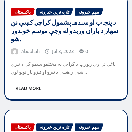
مهم خبرونه
تازه ترین خبرونه
پاکیستان
د پنجاب او سندهـ پشمول کراچۍ کښې نن
سهار د باران وریدو له وجې موسم خوندور
شو.
Abdullah
Jul 8, 2023
0
باغي ټي وي رپورټ د کراچۍ په مختلفو سيمو کې د تيرې
شپې راهسې د تيزو او تيزو بارانونو لړۍ…
READ MORE
مهم خبرونه
تازه ترین خبرونه
پاکیستان