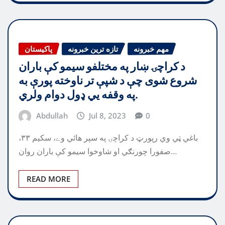
مهم خبرونه
تازه ترین خبرونه
پاکیستان
د کراچۍ ښار په مختلفو سیمو کې باران
شروع شوی چې د شپې تر ناوخته پورې به
په وقفه يي ډول دوام ولري.
Abdullah
Jul 8, 2023
0
باغي ټي وي رپورټ د کراچۍ په سپر هائي وے، سکیم ۳۳،
صفورا چورنګي او شاوخوا سیمو کې باران روان…
READ MORE