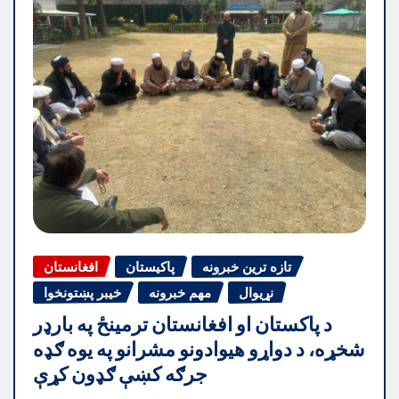
تازه ترین خبرونه
پاکیستان
افغانستان
نړیوال
مهم خبرونه
خیبر پښتونخوا
د پاکستان او افغانستان ترمینځ په بارډر
شخړه، د دواړو هیوادونو مشرانو په یوه ګډه
جرګه کښې ګډون کړې