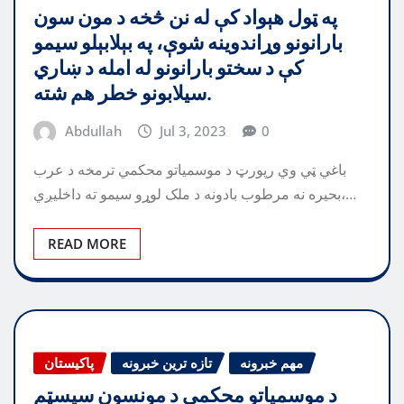
په ټول هېواد کې له نن څخه د مون سون
بارانونو وړاندوينه شوې، په بېلابېلو سيمو
کې د سختو بارانونو له امله د ښاري
سيلابونو خطر هم شته.
Abdullah
Jul 3, 2023
0
باغي ټي وي رپورټ د موسمياتو محکمي ترمخه د عرب
بحيره نه مرطوب بادونه د ملک لوړو سيمو ته داخليږي،…
READ MORE
مهم خبرونه
تازه ترین خبرونه
پاکیستان
د موسمياتو محکمي د مونسون سيسټم