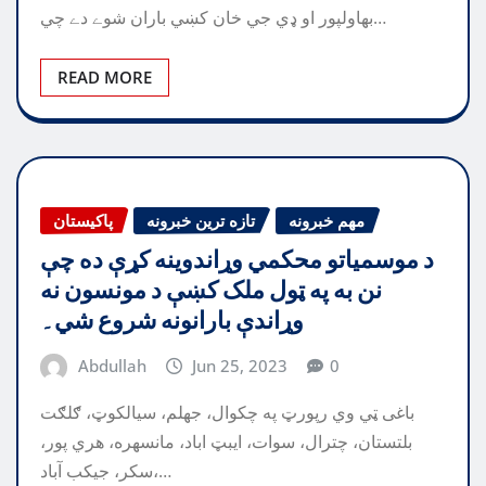
بهاولپور او ډي جي خان کښي باران شوے دے چي…
READ MORE
مهم خبرونه
تازه ترین خبرونه
پاکیستان
د موسمياتو محکمي وړاندوينه کړې ده چې
نن به په ټول ملک کښې د مونسون نه
وړاندې بارانونه شروع شي۔
Abdullah
Jun 25, 2023
0
باغی ټي وي رپورټ په چکوال، جهلم، سيالکوټ، ګلګت
بلتستان، چترال، سوات، ايبټ اباد، مانسهره، هري پور،
سکر، جيکب آباد،…