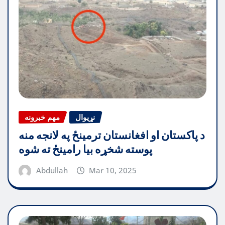
نړیوال
مهم خبرونه
د پاکستان او افغانستان ترمینځ په لانجه منه
پوسته شخړه بیا رامینځ ته شوه
Abdullah
Mar 10, 2025