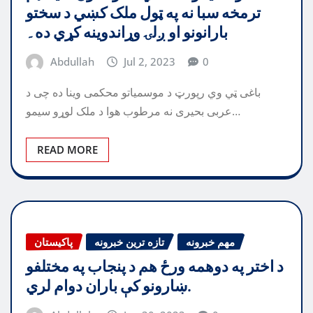
ترمخه سبا نه په ټول ملک کښي د سختو
بارانونو او ږلۍ وړاندوينه کړي ده۔
Abdullah
Jul 2, 2023
0
باغی ټي وي رپورټ د موسمیاتو محکمی وینا ده چی د
عربی بحیری نه مرطوب هوا د ملک لوړو سیمو…
READ MORE
مهم خبرونه
تازه ترین خبرونه
پاکیستان
د اختر په دوهمه ورځ هم د پنجاب په مختلفو
ښارونو کې باران دوام لري.