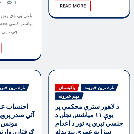
3
0
READ MORE
مياشتو كښې هغه 
چې د پي ټي آئي په حكومت…
تازه ترین خبرونه
پاکیستان
تازه ترین خبرو
مهم خبرونه
د لاهور سترې محکمې پر
احتساب عدا
یوې ۱۱ میاشتنۍ نجلۍ د
آئي صدر پرويز
جنسي تېري په تور د اعدام
مونس ا
سزا په عمري بند بدله
ګرفتارۍ وار