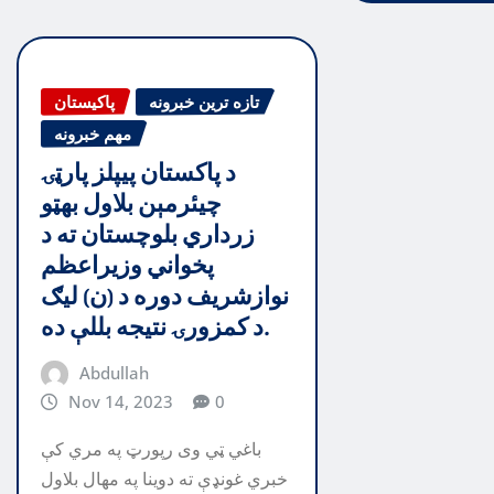
تازه ترین خبرونه
پاکیستان
مهم خبرونه
د پاکستان پيپلز پارټۍ
چيئرمېن بلاول بهټو
زرداري بلوچستان ته د
پخواني وزيراعظم
نوازشريف دوره د (ن) ليګ
د کمزورۍ نتيجه بللې ده.
Abdullah
Nov 14, 2023
0
باغي ټي وی رپورټ په مري کې
خبري غونډې ته دوينا په مهال بلاول