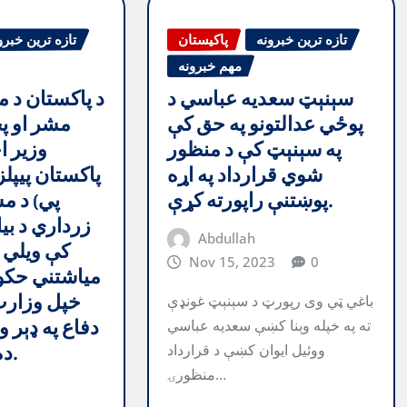
تازه ترین خبرونه
پاکیستان
تازه ترین خبرو
مهم خبرونه
سېنېټ سعديه عباسي د
د پاکستان د م
پوځي عدالتونو په حق کې
مشر او پ
په سېنېټ کې د منظور
وزير ا
شوي قرارداد په اړه
پاکستان پيپلز
پوښتنې راپورته کړې.
پي) د مش
زرداري د بي
Abdullah
Nov 15, 2023
0
مياشتني حکو
خپل وزارت
باغي ټي وی رپورټ د سېنېټ غونډې
دفاع په ډېر 
ته په خپله وېنا كښې سعديه عباسي
ووئيل ايوان كښې د قرارداد
ده. . کولی شي.
منظورۍ…