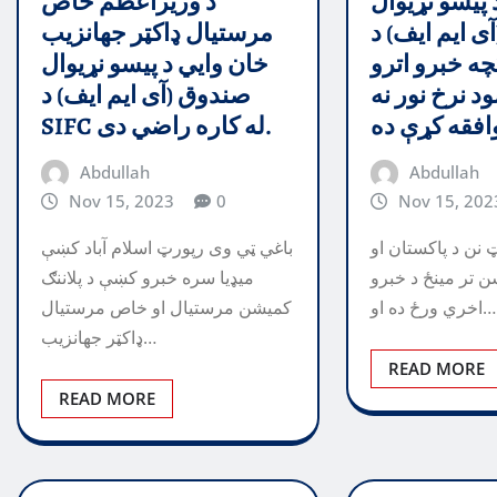
 پیسو نړیوال
د وزیراعظم خاص
ی ایم ایف) د
مرستیال ډاکټر جهانزیب
چه خبرو اترو
خان وايي د پیسو نړیوال
د نرخ نور نه
صندوق (آی ایم ایف) د
SIFC له کاره راضي دی.
Abdullah
Abdullah
Nov 15, 2023
0
Nov 15, 202
 نن د پاکستان او
باغي ټي وی رپورټ اسلام آباد کښې
ن تر مینځ د خبرو
ميډيا سره خبرو کښې د پلاننګ
اخري ورځ ده او…
کميشن مرستيال او خاص مرستيال
ډاکټر جهانزيب…
READ MORE
READ MORE