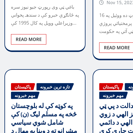
Nov 15, 202
باغي ټي وی رپورټ جيو نيوز سره
په ځانګړې خبرو کې د سندهـ پخواني
باغي ټي وی رپورټ ده ووئيل په 16
وزيراعلي وويل په کال 1995 کې…
پرمختيائي پروژې
READ MORE
READ MORE
نه
پاکیستان
تازه ترین خبرونه
پاکیستان
مهم خبرونه
مهم خبرونه
لت د پي ټي
په کوټه کې له بلوچستان
 الهي د زوي
څخه په مسلم ليګ (ن) کې
لهي د دائمي
شامل شوي سياسي
نټ جاري کړي
مشرانو ته د وينا په مهال د