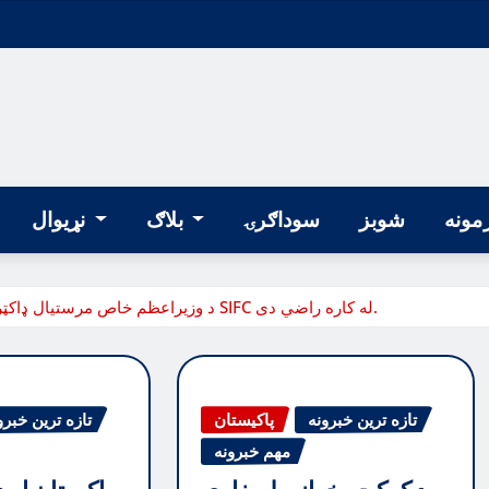
مونه
شوبز
سوداګرۍ
بلاګ
نړیوال
د وزیراعظم خاص مرستیال ډاکټر جهانزیب خان وايي د پیسو نړیوال صندوق (آی ایم ایف) د SIFC له کاره راضي دی.
تازه ترین خبرونه
پاکیستان
تازه ترین خبرو
مهم خبرونه