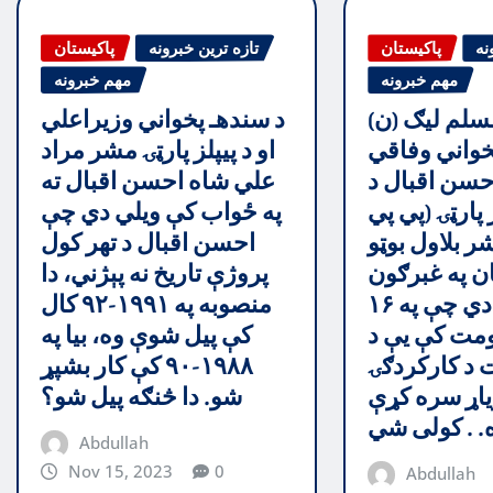
نه
پاکیستان
تازه ترین خبرونه
پاکیستان
مهم خبرونه
مهم خبرونه
سلم ليګ (ن)
د سندهـ پخواني وزيراعلي
خواني وفاقي
او د پيپلز پارټۍ مشر مراد
حسن اقبال د
علي شاه احسن اقبال ته
 پارټۍ (پي پي
په ځواب کې ويلي دي چې
ر بلاول بوټو
احسن اقبال د تهر کول
ان په غبرګون
پروژې تاريخ نه پېژني، دا
کې ويلي دي چې په ۱۶
منصوبه په ۱۹۹۱-۹۲ کال
مت کې يې د
کې پيل شوې وه، بيا په
 د کارکردګۍ
۱۹۸۸-۹۰ کې کار بشپړ
وياړ سره کړې
شو. دا څنګه پیل شو؟
Abdullah
Nov 15, 2023
0
Abdullah