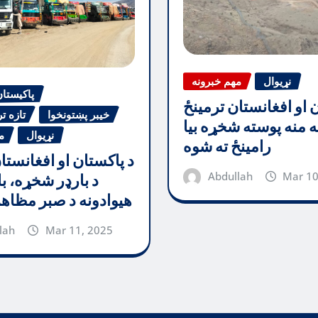
نړیوال
مهم خبرونه
پاکیستا
ن او افغانستان ترمینځ
خیبر پښتونخوا
تازه ت
جه منه پوسته شخړه بیا
نړیوال
م
رامینځ ته شوه
د پاکستان او افغانستا
Abdullah
Mar 10
د بارډر شخړه، با
هیوادونه د صبر مظاه
lah
Mar 11, 2025