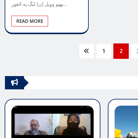
بهټو وويل (ن) ليگ په لاهور…
READ MORE
Posts
1
2
pagination