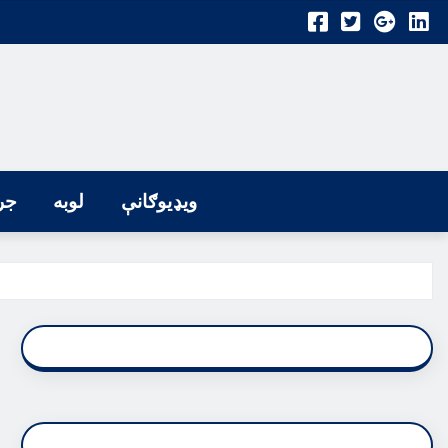
ویډیوګانې
لوبه
جر