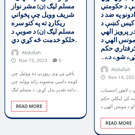
ې د حکومتي
مسلم ليګ (ن) مشر نواز
دونو په ضد د
شريف وويل چې پخواني
کيس کښې د
ريکارډ ته په کتو سره
 پرويز الهي
مسلم ليګ (ن) د صوبې د
مونس الهي د
خلکو خدمت څه کړي دي.
رفتاري حکم
Abdullah
ړے شوے دے۔
Nov 15, 2023
0
Abdullah
باغي ټي وی رپورټ ده ووئيل چې
Nov 14, 202
كومه داسې منصوبه راته ووايه چې
دلته تقدير بدل كړي، د مسلم ليګ…
 د لاهور احتساب
ه کې ليکلي حکم
READ MORE
READ MORE