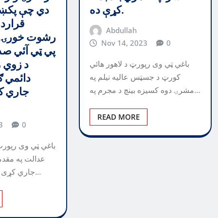
کړې ده.
دي چې پکښ
قراردا
Abdullah
رشوت خورۍ 
Nov 14, 2023
0
پي ټي آئي صدر
د زوي 
باغي ټي وی رپورټ د لاهور هائي
دائمي ګ
کورټ د جسټس عاليه نيلم په
مشرۍ دوه کسيزه بينچ د مجرم په…
جاري ک
READ MORE
3
0
باغي ټي وی رپورټ
عدالت په مقدم
جاري کړی او د مونس الهي د…