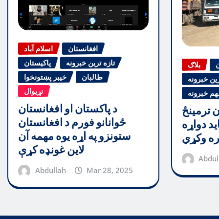
افغانستان
اسلام آباد
تازه ترین خبرونه
پاکیستان
ن
بلاګ
طالبان
خیبر پښتونخوا
رین خبرونه
نړیوال
هم خبرونه
د پاکستان او افغانستان
ن ترمینځ
ځوانانو فورم د افغانستان
ید دواړه
ستونزو په اړه یوه مهمه آن
ره وکړي
لاین غونډه کړې
Abdul
Abdullah
Mar 28, 2025