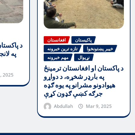
پاکیستان
افغانستان
د پاکستا
خیبر پښتونخوا
تازه ترین خبرونه
په لان
نړیوال
مهم خبرونه
د پاکستان او افغانستان ترمینځ
, 2025
په بارډر شخړه، د دواړو
هیوادونو مشرانو په یوه ګډه
جرګه کښې ګډون کړې
Abdullah
Mar 9, 2025