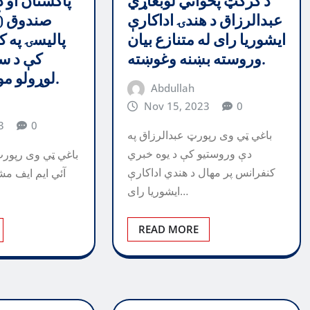
د کرکټ پخواني لوبغاړي
پاکستان او د
عبدالرزاق د هندۍ اداکارې
صندوق (آ
ایشوریا رای له متنازع بیان
پالیسۍ په ک
وروسته بښنه وغوښته.
کې د سو
لوړولو موافقه کړې ده.
Abdullah
Nov 15, 2023
0
3
0
باغي ټي وی رپورټ عبدالرزاق په
دې وروستیو کې د یوه خبري
باغي ټي وی رپورټ
کنفرانس پر مهال د هندي اداکارې
آئي ایم ایف مش
ایشوریا رای…
READ MORE