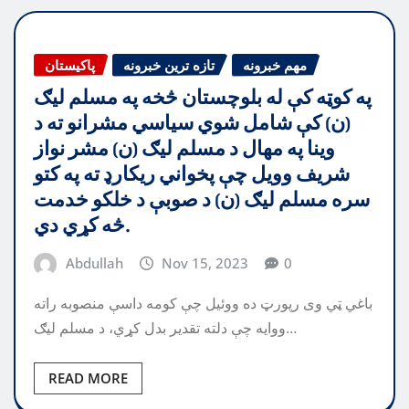
مهم خبرونه
تازه ترین خبرونه
پاکیستان
په کوټه کې له بلوچستان څخه په مسلم ليګ
(ن) کې شامل شوي سياسي مشرانو ته د
وينا په مهال د مسلم ليګ (ن) مشر نواز
شريف وويل چې پخواني ريکارډ ته په کتو
سره مسلم ليګ (ن) د صوبې د خلکو خدمت
څه کړي دي.
Abdullah
Nov 15, 2023
0
باغي ټي وی رپورټ ده ووئيل چې كومه داسې منصوبه راته
ووايه چې دلته تقدير بدل كړي، د مسلم ليګ…
READ MORE