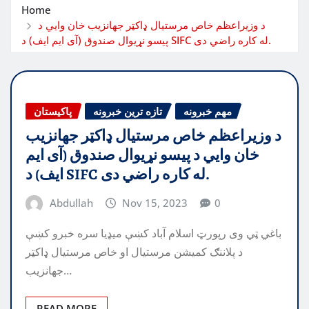
Home
د وزیراعظم خاص مرستیال ډاکټر جهانزیب خان وايي د
پیسو نړیوال صندوق (آی ایم ایف) د SIFC له کاره راضي دی.
مهم خبرونه
تازه ترین خبرونه
پاکیستان
د وزیراعظم خاص مرستیال ډاکټر جهانزیب
خان وايي د پیسو نړیوال صندوق (آی ایم
ایف) د SIFC له کاره راضي دی.
Abdullah
Nov 15, 2023
0
باغي ټي وی رپورټ اسلام آباد کښې ميډيا سره خبرو کښې
د پلاننګ کميشن مرستيال او خاص مرستيال ډاکټر
جهانزيب…
READ MORE