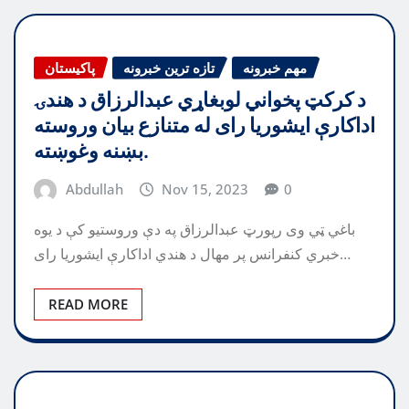
مهم خبرونه
تازه ترین خبرونه
پاکیستان
د کرکټ پخواني لوبغاړي عبدالرزاق د هندۍ
اداکارې ایشوریا رای له متنازع بیان وروسته
بښنه وغوښته.
Abdullah
Nov 15, 2023
0
باغي ټي وی رپورټ عبدالرزاق په دې وروستیو کې د یوه
خبري کنفرانس پر مهال د هندي اداکارې ایشوریا رای…
READ MORE