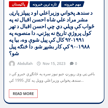
مهم خبرونه
تازه ترین خبرونه
پاکیستان
د سندهـ پخواني وزيراعلي او د پيپلز پارټۍ
مشر مراد علي شاه احسن اقبال ته په
ځواب کې ويلي دي چې احسن اقبال د تهر
کول پروژې تاريخ نه پېژني، دا منصوبه په
۱۹۹۱-۹۲ کال کې پيل شوې وه، بيا په
۱۹۸۸-۹۰ کې کار بشپړ شو. دا څنګه پیل
شو؟
Abdullah
Nov 15, 2023
0
باغي ټي وی رپورټ جيو نيوز سره په ځانګړې خبرو کې د
سندهـ پخواني وزيراعلي وويل په کال 1995 کې…
READ MORE