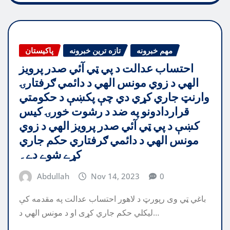
مهم خبرونه
تازه ترین خبرونه
پاکیستان
احتساب عدالت د پي ټي آئي صدر پرويز
الهي د زوي مونس الهي د دائمي ګرفتارۍ
وارنټ جاري کړي دي چې پکښې د حکومتي
قراردادونو په ضد د رشوت خورۍ کيس
کښې د پي ټي آئي صدر پرويز الهي د زوي
مونس الهي د دائمي ګرفتاري حکم جاري
کړے شوے دے۔
Abdullah
Nov 14, 2023
0
باغي ټي وی رپورټ د لاهور احتساب عدالت په مقدمه کې
ليکلي حکم جاري کړی او د مونس الهي د…