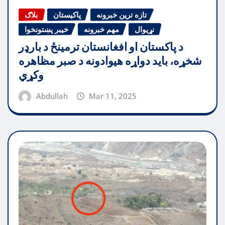
تازه ترین خبرونه
پاکیستان
بلاګ
نړیوال
مهم خبرونه
خیبر پښتونخوا
د پاکستان او افغانستان ترمینځ د بارډر
شخړه، باید دواړه هیوادونه د صبر مظاهره
وکړي
Abdullah
Mar 11, 2025