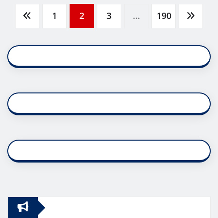
Posts
1
2
3
…
190
pagination