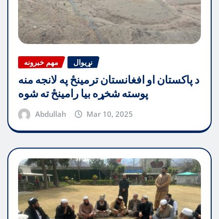
نړیوال
مهم خبرونه
د پاکستان او افغانستان ترمینځ په لانجه منه
پوسته شخړه بیا رامینځ ته شوه
Abdullah
Mar 10, 2025