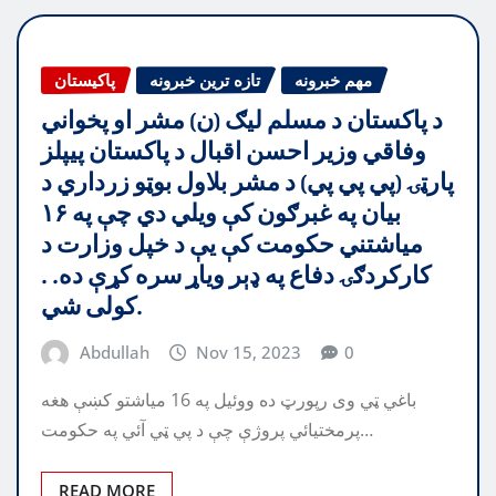
مهم خبرونه
تازه ترین خبرونه
پاکیستان
د پاکستان د مسلم ليګ (ن) مشر او پخواني
وفاقي وزير احسن اقبال د پاکستان پيپلز
پارټۍ (پي پي پي) د مشر بلاول بوټو زرداري د
بيان په غبرګون کې ويلي دي چې په ۱۶
مياشتني حکومت کې يې د خپل وزارت د
کارکردګۍ دفاع په ډېر وياړ سره کړې ده. .
کولی شي.
Abdullah
Nov 15, 2023
0
باغي ټي وی رپورټ ده ووئيل په 16 مياشتو كښې هغه
پرمختيائي پروژې چې د پي ټي آئي په حكومت…
READ MORE