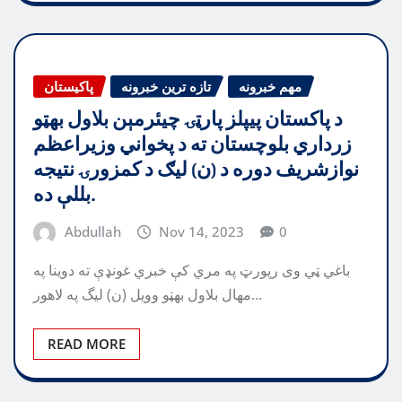
مهم خبرونه
تازه ترین خبرونه
پاکیستان
د پاکستان پيپلز پارټۍ چيئرمېن بلاول بهټو
زرداري بلوچستان ته د پخواني وزيراعظم
نوازشريف دوره د (ن) ليګ د کمزورۍ نتيجه
بللې ده.
Abdullah
Nov 14, 2023
0
باغي ټي وی رپورټ په مري کې خبري غونډې ته دوينا په
مهال بلاول بهټو وويل (ن) ليگ په لاهور…
READ MORE