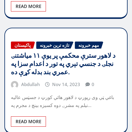
READ MORE
مهم خبرونه
تازه ترین خبرونه
پاکیستان
د لاهور سترې محکمې پر یوې ۱۱ میاشتنۍ
نجلۍ د جنسي تېري په تور د اعدام سزا په
عمري بند بدله کړې ده.
Abdullah
Nov 14, 2023
0
باغي ټي وی رپورټ د لاهور هائي کورټ د جسټس عاليه
نيلم په مشرۍ دوه کسيزه بينچ د مجرم په…
READ MORE