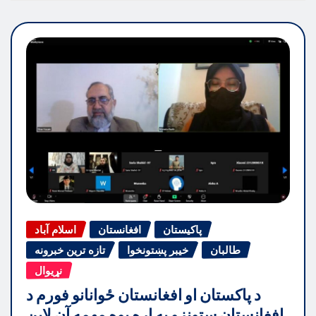
پاکیستان
افغانستان
اسلام آباد
طالبان
خیبر پښتونخوا
تازه ترین خبرونه
نړیوال
د پاکستان او افغانستان ځوانانو فورم د
افغانستان ستونزو په اړه یوه مهمه آن لاین