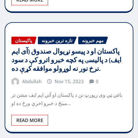
مهم خبرونه
تازه ترین خبرونه
پاکیستان
پاکستان او د پیسو نړیوال صندوق (آی ایم
ایف) د پالیسۍ په کچه خبرو اترو کې د سود
نرخ نور نه لوړولو موافقه کړې ده.
Abdullah
Nov 15, 2023
0
باغي ټي وی رپورټ نن د پاکستان او آئي ایم ایف مشن تر
مینځ د خبرو اخري ورځ ده او…
READ MORE