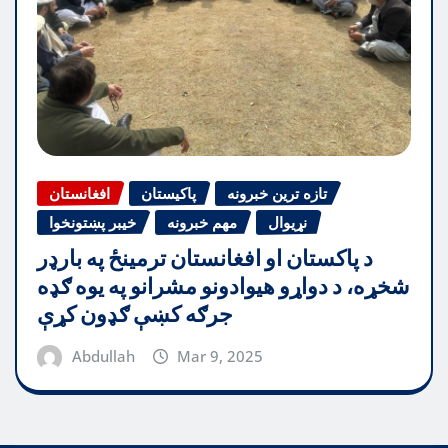
تازه ترین خبرونه
پاکیستان
افغانستان
نړیوال
مهم خبرونه
خیبر پښتونخوا
د پاکستان او افغانستان ترمینځ په بارډر
شخړه، د دواړو هیوادونو مشرانو په یوه ګډه
جرګه کښې ګډون کړې
Abdullah
Mar 9, 2025