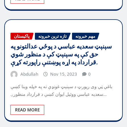
مهم خبرونه
تازه ترین خبرونه
پاکیستان
سېنېټ سعديه عباسي د پوځي عدالتونو په
حق کې په سېنېټ کې د منظور شوي
قرارداد په اړه پوښتنې راپورته کړې.
Abdullah
Nov 15, 2023
0
باغي ټي وی رپورټ د سېنېټ غونډې ته په خپله وېنا كښې
سعديه عباسي ووئيل ايوان كښې د قرارداد منظورۍ…
READ MORE