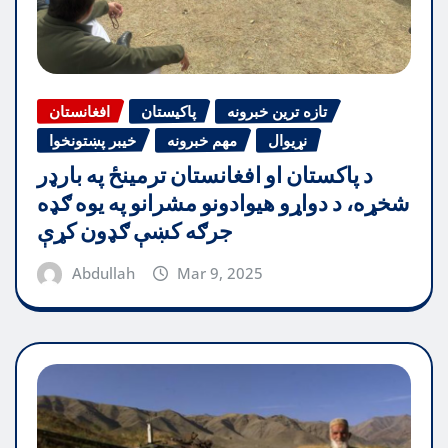
تازه ترین خبرونه
پاکیستان
افغانستان
نړیوال
مهم خبرونه
خیبر پښتونخوا
د پاکستان او افغانستان ترمینځ په بارډر
شخړه، د دواړو هیوادونو مشرانو په یوه ګډه
جرګه کښې ګډون کړې
Abdullah
Mar 9, 2025