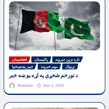
تازه ترین خبرونه
پاکیستان
افغانستان
نړیوال
مهم خبرونه
خیبر پښتونخوا
د تورخم شخړې په اړه یو ښه خبر
Abdullah
Mar 4, 2025