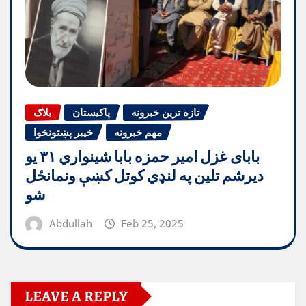
تازه ترین خبرونه
پاکیستان
بلاګ
مهم خبرونه
خیبر پښتونخوا
بابای غزل امیر حمزه بابا شینواري ۳۱ یو
دیرشم تلین په لنډي کوتل کښې ونمانځل
شو
Abdullah
Feb 25, 2025
LEAVE A REPLY