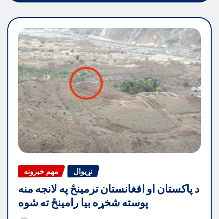
نړیوال
مهم خبرونه
د پاکستان او افغانستان ترمینځ په لانجه منه
پوسته شخړه بیا رامینځ ته شوه