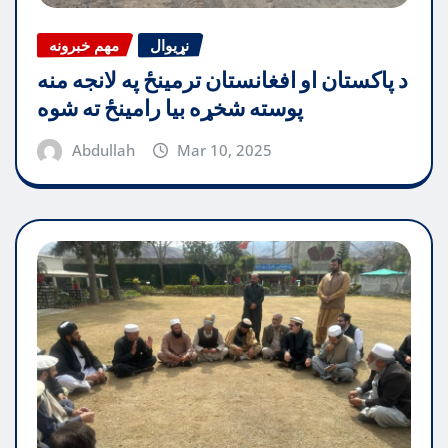
نړیوال
مهم خبرونه
د پاکستان او افغانستان ترمینځ په لانجه منه
پوسته شخړه بیا رامینځ ته شوه
Abdullah
Mar 10, 2025