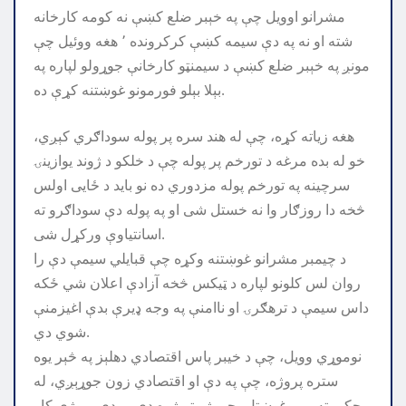
مشرانو اوویل چې په خېبر ضلع كښې نه كومه كارخانه
شته او نه په دې سیمه کښې کرکرونده ٬ هغه ووئيل چې
مونږ په خېبر ضلع كښې د سیمنټو کارخانې جوړولو لپاره په
بېلا بېلو فورمونو غوښتنه كړې ده.
هغه زياته کړه، چې له هند سره پر پوله سوداګري کېږي،
خو له بده مرغه د تورخم پر پوله چې د خلکو د ژوند يوازينۍ
سرچينه په تورخم پوله مزدوري ده نو باید د ځایی اولس
څخه دا روزګار وا نه خستل شی او په پوله دې سوداګرو ته
اسانتياوې ورکړل شی.
د چیمبر مشرانو غوښتنه وکړه چې قبایلي سیمې دې را
روان لس کلونو لپاره د ټیکس څخه آزادې اعلان شي ځکه
داس سیمې د ترهګرۍ او ناامنې په وجه ډیرې بدې اغیزمنې
شوي دي.
نوموړي وويل، چې د خيبر پاس اقتصادي دهلېز په څېر يوه
ستره پروژه، چې په دې او اقتصادي زون جوړېږي، له
حکومته يې وغوښتل، چې ژر تر ژره دې پر دې پروژې کار