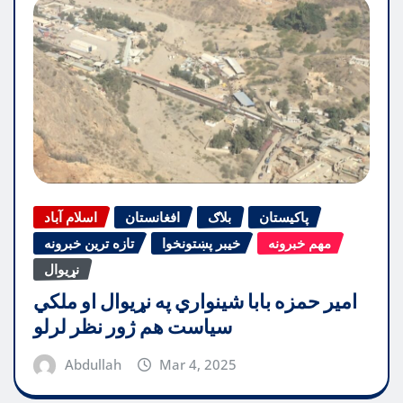
پاکیستان
بلاګ
افغانستان
اسلام آباد
مهم خبرونه
خیبر پښتونخوا
تازه ترین خبرونه
نړیوال
امیر حمزه بابا شینواري په نړیوال او ملکي
سیاست هم ژور نظر لرلو
Abdullah
Mar 4, 2025