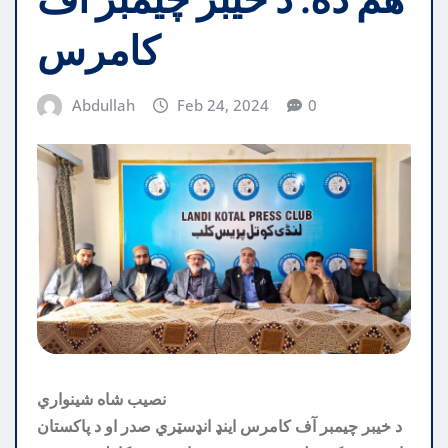
کامرس
Abdullah
Feb 24, 2024
0
نصیب شاه شینواري
د خيبر چيمبر آف کامرس اينډ انډسټري صدر او د پاکستان