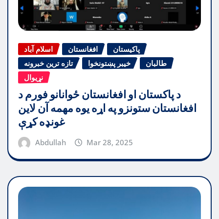
پاکیستان
افغانستان
اسلام آباد
طالبان
خیبر پښتونخوا
تازه ترین خبرونه
نړیوال
د پاکستان او افغانستان ځوانانو فورم د
افغانستان ستونزو په اړه یوه مهمه آن لاین
غونډه کړې
Abdullah
Mar 28, 2025