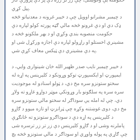
پيل کړي.
د چیمبر مشرانو اوویل چې د خیبر غرونه د معدنیاتو څخه
ډک دي او دې غرونو څخه مالي ګټه پورته کولو لپاره دې
حکومت منصوبه بندي وکړي او د بهر ملکونو څخه د
مشینري اخستلو او راړولو لپاره دې اجازه ورکړل شی او
په دې مشینري دې ټیکس معاف کړې شي.
د خیبر چیمبر نایب صدر ظهیر الله خان شینواری وايي، د
ایمپورټ او ایکسپورټ توکو وړونکو د کلیرینس په اړه له
سختو ستونزو سره مخ دي، د ټولو اسنادو له موجودیت
سره سره په سلګونو بار وړونکي موټر دواړو غاړو ته ولاړ
دي، چې له امله یې سوداګر له سختو مالي ستونزو سره
مخ دي، دوی غوښتنه وکړه چې ټرانزټ او تازه میوو د ګاړو
د کلیرینس په اړه دې د سوداګرو ستونزو ته ځانګړې
پاملرنه وشی او د ګاړو کلیرینس دې زر تر زر ترسره شی
چې ګاړي په پوله واوړي او سوداګر د مالي ستونزو څخه بچ