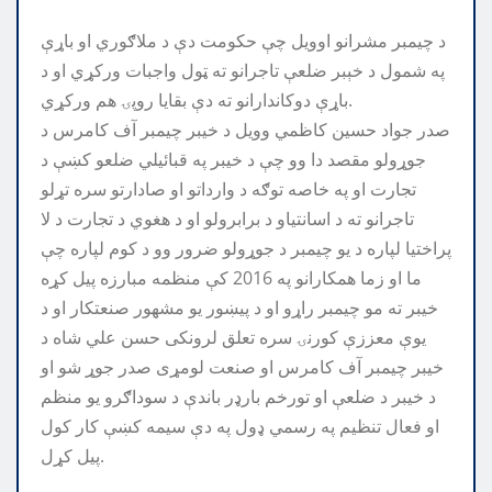
د چیمبر مشرانو اوویل چې حکومت دې د ملاګوري او باړې
په شمول د خېبر ضلعې تاجرانو ته ټول واجبات ورکړي او د
باړې دوکاندارانو ته دې بقایا روپۍ هم ورکړي.
صدر جواد حسین کاظمي وویل د خیبر چیمبر آف کامرس د
جوړولو مقصد دا وو چې د خیبر په قبائیلي ضلعو کښې د
تجارت او په خاصه توګه د وارداتو او صادارتو سره تړلو
تاجرانو ته د اسانتیاو د برابرولو او د هغوي د تجارت د لا
پراختیا لپاره د یو چیمبر د جوړولو ضرور وو د کوم لپاره چې
ما او زما همکارانو په 2016 کې منظمه مبارزه پیل کړه
خیبر ته مو چیمبر راړو او د پیښور یو مشهور صنعتکار او د
یوې معززې کورنۍ سره تعلق لرونکی حسن علي شاه د
خیبر چیمبر آف کامرس او صنعت لومړی صدر جوړ شو او
د خیبر د ضلعې او تورخم بارډر باندې د سوداګرو یو منظم
او فعال تنظیم په رسمي ډول په دې سیمه کښې کار کول
پیل کړل.