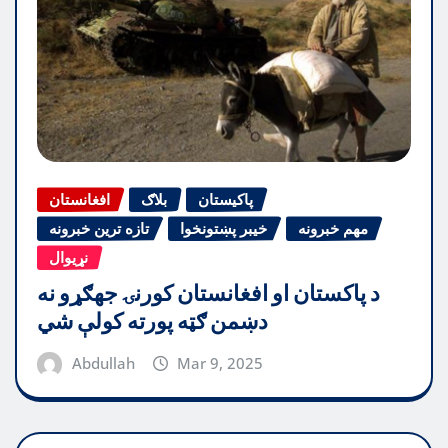
پاکیستان
بلاګ
افغانستان
مهم خبرونه
خیبر پښتونخوا
تازه ترین خبرونه
نړیوال
د پاکستان او افغانستان کورنۍ جهګړو نه
دښمن ګټه پورته کولې شي
Abdullah
Mar 9, 2025