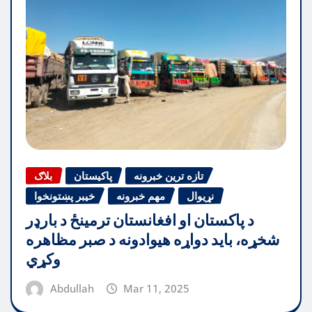
تازه ترین خبرونه
پاکیستان
بلاګ
نړیوال
مهم خبرونه
خیبر پښتونخوا
د پاکستان او افغانستان ترمینځ د بارډر
شخړه، باید دواړه هیوادونه د صبر مظاهره
وکړي
Abdullah
Mar 11, 2025