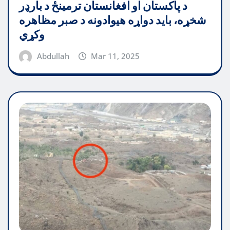
د پاکستان او افغانستان ترمینځ د بارډر
شخړه، باید دواړه هیوادونه د صبر مظاهره
وکړي
Abdullah
Mar 11, 2025