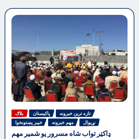
تازه ترین خبرونه
پاکیستان
بلاګ
نړیوال
مهم خبرونه
خیبر پښتونخوا
ډاکټر تواب شاه مسرور یو شمیر مهم