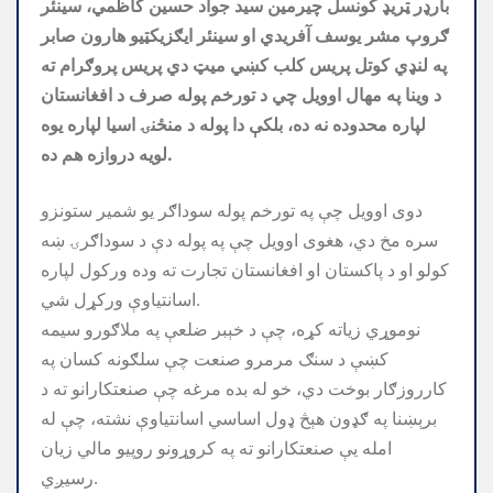
بارډر ټريډ کونسل چيرمين سيد جواد حسين کاظمي، سينئر
ګروپ مشر يوسف آفريدي او سينئر ايګزيکټيو هارون صابر
په لنډي کوتل پريس کلب کښي میټ دي پریس پروګرام ته
د وينا په مهال اوويل چي د تورخم پوله صرف د افغانستان
لپاره محدوده نه ده، بلکې دا پوله د منځنۍ اسیا لپاره یوه
لویه دروازه هم ده.
دوی اوویل چې په تورخم پوله سوداګر یو شمیر ستونزو
سره مخ دي، هغوی اوویل چې په پوله دې د سوداګرۍ ښه
کولو او د پاکستان او افغانستان تجارت ته وده ورکول لپاره
اسانتیاوې ورکړل شي.
نوموړي زياته کړه، چې د خېبر ضلعې په ملاګورو سيمه
کښې د سنګ مرمرو صنعت چې سلګونه کسان په
کارروزګار بوخت دي، خو له بده مرغه چې صنعتکارانو ته د
برېښنا په ګډون هېڅ ډول اساسي اسانتياوې نشته، چې له
امله يې صنعتکارانو ته په کروړونو روپیو مالي زیان
رسیږي.