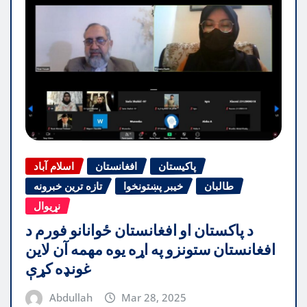
پاکیستان
افغانستان
اسلام آباد
طالبان
خیبر پښتونخوا
تازه ترین خبرونه
نړیوال
د پاکستان او افغانستان ځوانانو فورم د
افغانستان ستونزو په اړه یوه مهمه آن لاین
غونډه کړې
Abdullah
Mar 28, 2025