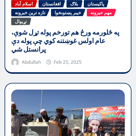
پاکیستان
بلاګ
افغانستان
اسلام آباد
مهم خبرونه
خیبر پښتونخوا
تازه ترین خبرونه
نړیوال
په څلورمه ورځ هم تورخم پوله تړل شوې،
عام اولس غوښتنه کوي چې پوله دې
پرانستل شي
Abdullah
Feb 25, 2025