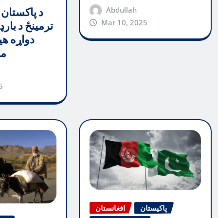
Abdullah
د پاکستان 
Mar 10, 2025
ترمینځ د بارډ
دواړه هی
مظ
5
پاکیستان
افغانستان