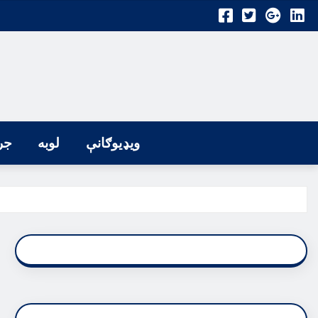
ویډیوګانې
لوبه
جر