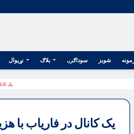
مونه
شوبز
سوداګرۍ
بلاګ
نړیوال
یک کانال در فار