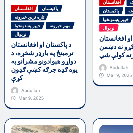
ګ
افغانستان
پاکیستان
افغانستان
نه
پاکیستان
تازه ترین خبرونه
خیبر پښتونخوا
مهم خبرونه
خیبر پښتونخوا
نړیوال
نړیوال
او افغانستان
د پاکستان او افغانستان
ړو نه دښمن
ترمینځ په بارډر شخړه، د
رته کولې شي
دواړو هیوادونو مشرانو په
Abdullah
یوه ګډه جرګه کښې ګډون
Mar 9, 2025
کړې
Abdullah
Mar 9, 2025