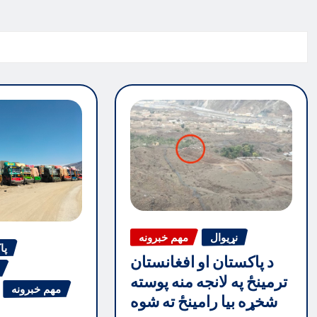
نړیوال
مهم خبرونه
پا
د پاکستان او افغانستان
ترمینځ په لانجه منه پوسته
مهم خبرونه
شخړه بیا رامینځ ته شوه