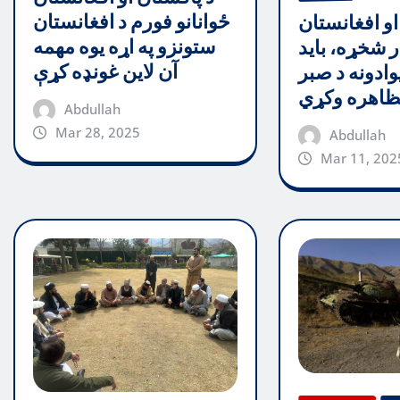
ځوانانو فورم د افغانستان
او افغانستان
ستونزو په اړه یوه مهمه
ر شخړه، باید
آن لاین غونډه کړې
وادونه د صبر
اهره وکړي
Abdullah
Mar 28, 2025
Abdullah
Mar 11, 202