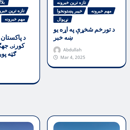
بلا
تازه ترین خبرونه
تازه ترین خبرو
مهم خبرونه
خیبر پښتونخوا
مهم خبرونه
نړیوال
د تورخم شخړې په اړه یو
د پاکستان 
ښه خبر
کورنۍ جهګ
Abdullah
ګټه پو
Mar 4, 2025