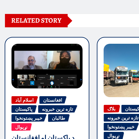
RELATED STORY
افغانستان
اسلام آباد
کیستان
بلاګ
تازه ترین خبرونه
پاکیستان
تازه ترین خبرونه
طالبان
خیبر پښتونخوا
خیبر پښتونخوا
نړیوال
نړیوال
د پاکستان او افغانستان