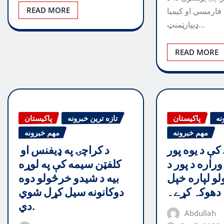
READ MORE
 فارمسي او کیمیا
ډیپارټمنټ…
READ MORE
نه
پاکیستان
تازه ترین خبرونه
پاکیستان
مهم خبرونه
مهم خبرونه
کې د یوه پور
د کراچۍ په ډيفنس او ​​
راره د پور د
کلفټن سيمه کې په لوړه
لو لپاره خپل
بيه د شيدو خرڅولو دوه
دھوکہ کړے۔
دوکانونه سيل کړل شوي
دي.
Abdullah