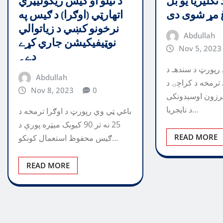
ګلیریا یو بل
د تيلو او ګيس ريګوليټري
اتهارټي (اوګرا) د ګيس په
نرخونو کښي د زياتوالي
Abdullah
نوټيفيکيشن جاري کړے
Nov 5, 2023
دے۔
رپورټ د سندهـ د
Abdullah
رمخه د کراچۍ د
Nov 8, 2023
0
زون اوسېدونکی
د نایجریا…
باغي ټي وي رپورټ د اوګرا ترمخه د
25 نه تر 90 کیوبک میټره پورې د
READ MORE
ګیس محفوظ استعمال کونکو…
READ MORE