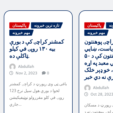
نه
پاکیستان
تازه ترین خبرونه
پاکیستان
مهم خبرونه
مهم خبرونه
راچۍ پوهنتون
کمشنر کراچۍ کې د بورې
یاست، ښايي
بيه ۱۳۰ روپۍ في کيلو
په دغه پوهنتون کې د ۵۰
ټاکلې ده.
 معبد په اړه
Abdullah
 خو ډېر خلک
Nov 2, 2023
0
باغی ټی وی رپورټ د کراچۍ کمشنر
Abdullah
لخوا د بورې هول سیل نرخ 123
Oct 28, 202
روپۍ في کلو مقررولو نوټيفيکيشن
جاري…
 رپورټ د مسکان
چۍ پوهنتون ته د