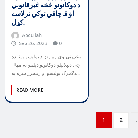
د دوکانونو څخه غيرقانوني
اؤ قاچاقي توکي ترلاسه
کړل.
Abdullah
Sep 26, 2023
0
باغي ټي وي رپورټ د پوليسو وينا ده
چې دبېلابېلو دوکانونو دپلټنو په مهال
دګمرک پوليسو اؤ رينجرز سره په…
READ MORE
Posts
1
2