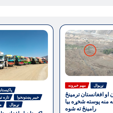
نړیوال
مهم خبرونه
پاکیستا
ن او افغانستان ترمینځ
خیبر پښتونخوا
تازه ت
جه منه پوسته شخړه بیا
نړیوال
م
رامینځ ته شوه