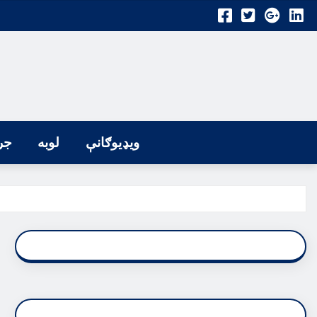
ویډیوګانې
لوبه
جر