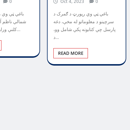
0
Oct 4, 2023
0
باغي ټي وي رپورټ د ګمرک د
باغي ټي وي ر
سرچینو د معلوماتو له مخې، دغه
پارسل چې کتابونه پکې شامل وو،
کلنې وراره د تره زوی وژل…
د…
READ MORE