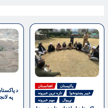
پاکیستان
افغانستان
د پاکستا
خیبر پښتونخوا
تازه ترین خبرونه
په لان
نړیوال
مهم خبرونه