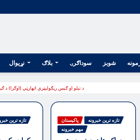
مونه
شوبز
سوداګرۍ
بلاګ
نړیوال
د تيلو او ګيس ريګوليټري اتهارټي (اوګرا) د
تازه ترین خبرونه
پاکیستان
تازه ترین خبرو
مهم خبرونه