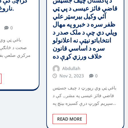
د پاکستان چيف جسټس
کراچۍ کې د ن
قاضي فائز عيسى د پي ټي
ناروغ مړ شوی دی.
آئي وکيل بيرسټر علي
ظفر سره د خبرو په مهال
0
ويلي دي چې د ملک صدر د
انتخاباتو نيټې نه اعلانولو
باغي ټي وي 
سره د اساسي قانون
صحت د څانګې ت
مرکزي ضلعې بفر
خلاف ورزي کړې ده
Abdullah
Nov 2, 2023
0
باغي ټي وي رپورټ د چيف جسټس
قاضي فائز عيسى په مشرۍ کې د
سپريم کورټ درې کسيزه بينچ په…
READ MORE