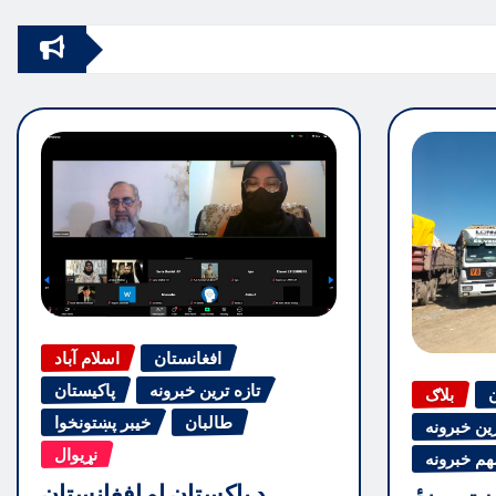
pagination
افغانستان
اسلام آباد
تازه ترین خبرونه
پاکیستان
ن
بلاګ
طالبان
خیبر پښتونخوا
رین خبرونه
نړیوال
هم خبرونه
د پاکستان او افغانستان