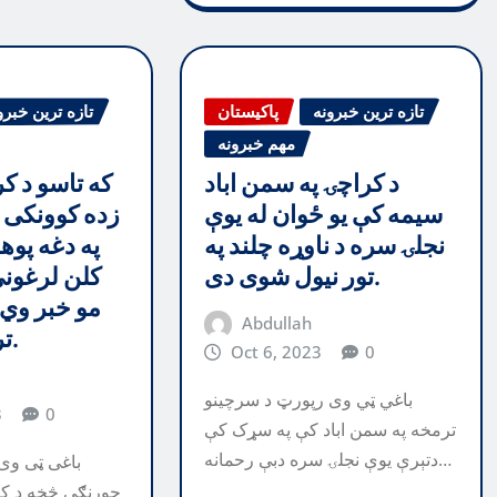
تازه ترین خبرونه
پاکیستان
تازه ترین خبرو
مهم خبرونه
د کراچۍ په سمن اباد
که تاسو د ک
سیمه کې یو ځوان له یوې
زده کوونکی 
نجلۍ سره د ناوړه چلند په
تور نیول شوی دی.
کلن لرغوني
مو خبر وي،
Abdullah
ترې نه دي خبر.
Oct 6, 2023
0
باغي ټي وی رپورټ د سرچينو
3
0
ترمخه په سمن اباد کې په سړک کې
دتېرې يوې نجلۍ سره دبې رحمانه…
باغی ټی وی
چورنګي څخه د کرا