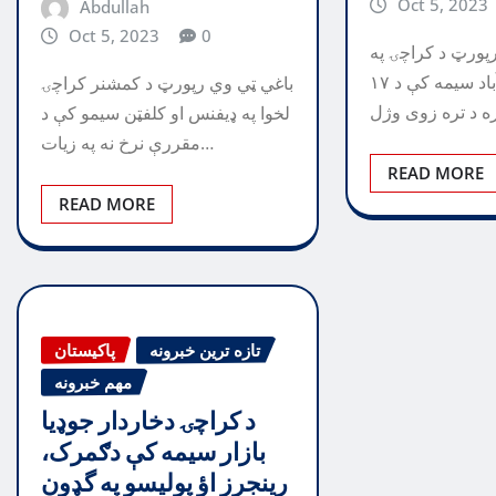
Oct 5, 2023
Abdullah
Oct 5, 2023
0
پورټ د کراچۍ په
شمالي ناظم آباد سیمه کې د ۱۷
باغي ټي وي رپورټ د کمشنر کراچۍ
لخوا په ډيفنس او ​​کلفټن سيمو کې د
مقررې نرخ نه په زيات…
READ MORE
READ MORE
تازه ترین خبرونه
پاکیستان
مهم خبرونه
د کراچۍ دخاردار جوډيا
بازار سيمه کې دګمرک،
رينجرز اؤ پوليسو په گډون