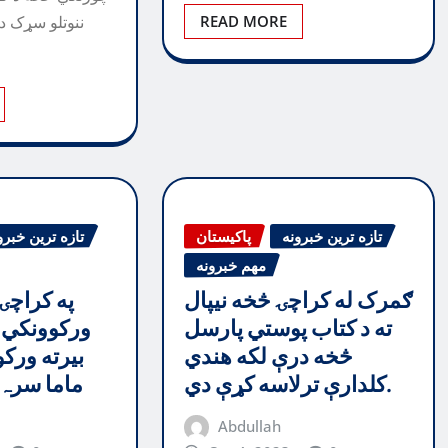
READ MORE
ننوتلو سړک د
تازه ترین خبرونه
پاکیستان
تازه ترین خبرو
مهم خبرونه
ګمرک له کراچۍ څخه نیپال
په کراچۍ 
ته د کتاب پوستي پارسل
ورکوونکي و
څخه درې لکه هندي
بیرته ورکو
کلدارې ترلاسه کړې دي.
ماما سرہ 
Abdullah