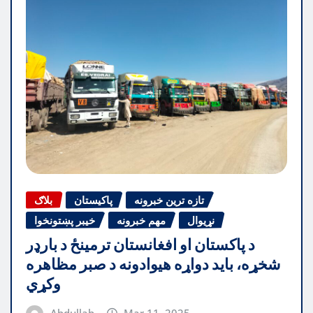
تازه ترین خبرونه
پاکیستان
بلاګ
نړیوال
مهم خبرونه
خیبر پښتونخوا
د پاکستان او افغانستان ترمینځ د بارډر
شخړه، باید دواړه هیوادونه د صبر مظاهره
وکړي