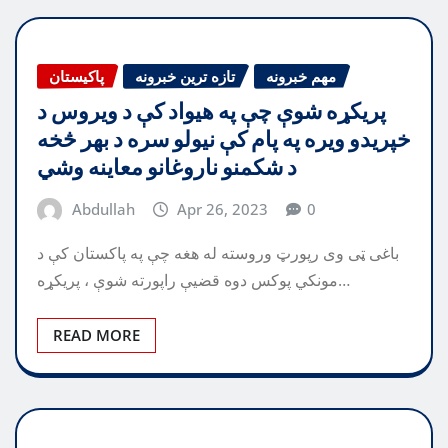
مهم خبرونه
تازه ترین خبرونه
پاکیستان
پریکړه شوې چې په هیواد کې د ویروس د
خپریدو ویره په پام کې نیولو سره د بهر څخه
د شکمنو ناروغانو معاینه وشي
Abdullah
Apr 26, 2023
0
باغی ټی وی رپورټ وروسته له هغه چې په پاکستان کې د
مونکي پوکس دوه قضیې راپورته شوې ، پریکړه…
READ MORE