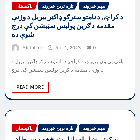
مهم خبرونه
تازه ترین خبرونه
پاکیستان
د کراچۍ د نامتو سترګو ډاکټر بیربل د وژنې
مقدمه د ګرین پولیس سټیشن کې درج
شوې ده
Abdullah
Apr 1, 2023
0
باغی ټی وی رپورټ د کراچۍ د نامتو سترګو ډاکټر بیربل د
وژنې مقدمه د ګرین پولیس سټیشن کې درج…
READ MORE
مهم خبرونه
تازه ترین خبرونه
پاکیستان
د کوټې ښار له بازارونو څخه د سرطان،