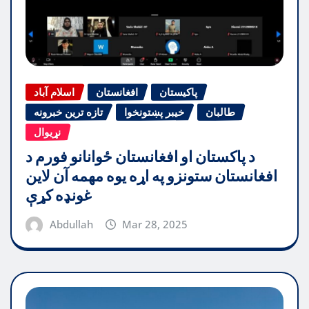
پاکیستان
افغانستان
اسلام آباد
طالبان
خیبر پښتونخوا
تازه ترین خبرونه
نړیوال
د پاکستان او افغانستان ځوانانو فورم د
افغانستان ستونزو په اړه یوه مهمه آن لاین
غونډه کړې
Abdullah
Mar 28, 2025