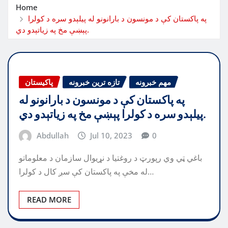
Home
په پاکستان کې د مونسون د بارانونو له پیلېدو سره د کولرا
پېښې مخ په زیاتېدو دي.
مهم خبرونه
تازه ترین خبرونه
پاکیستان
په پاکستان کې د مونسون د بارانونو له
پیلېدو سره د کولرا پېښې مخ په زیاتېدو دي.
Abdullah
Jul 10, 2023
0
باغي ټي وي رپورټ د روغتیا د نړیوال سازمان د معلوماتو
له مخې په پاکستان کې سږ کال د کولرا…
READ MORE