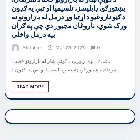
پښتورګو، ډایلیسز، تلسیمیا او تبې په ګډون
د ګڼو ناروغیو د اړتیا وړ درمل له بازارونو نه
ورک شوي، ناروغان مجبور دي چې په ګران
بیه درمل واخلي
Abdullah
Mar 29, 2023
0
باغي ټی وی رپورټ د کوټې ښار له بازارونو څخه د
سرطان، پښتورګو، ډایلیسز، تلسیمیا او تبې په ګډون د…
READ MORE