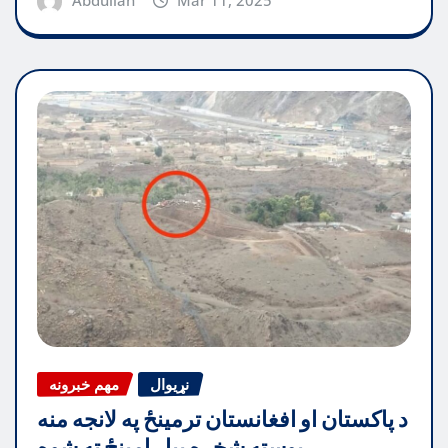
Abdullah
Mar 11, 2025
نړیوال
مهم خبرونه
د پاکستان او افغانستان ترمینځ په لانجه منه