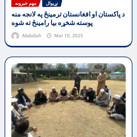
نړیوال
مهم خبرونه
د پاکستان او افغانستان ترمینځ په لانجه منه
پوسته شخړه بیا رامینځ ته شوه
Abdullah
Mar 10, 2025