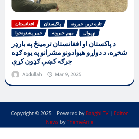
تازه ترین خبرونه
پاکیستان
افغانستان
نړیوال
مهم خبرونه
خیبر پښتونخوا
د پاکستان او افغانستان ترمینځ په بارډر
شخړه، د دواړو هیوادونو مشرانو په یوه ګډه
جرګه کښې ګډون کړې
Abdullah
Mar 9, 2025
Copyright © 2025 | Powered by
Baaghi TV
|
Editor
News
by
ThemeArile
中国人
پشتو
English
اردو