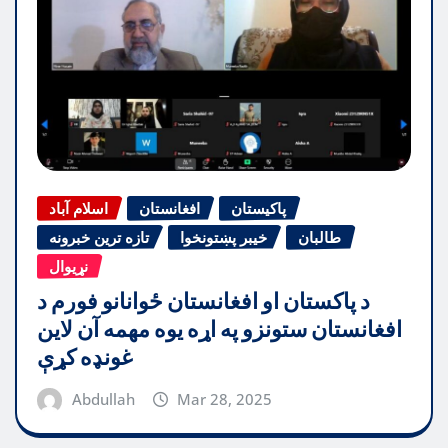
پاکیستان
افغانستان
اسلام آباد
طالبان
خیبر پښتونخوا
تازه ترین خبرونه
نړیوال
د پاکستان او افغانستان ځوانانو فورم د
افغانستان ستونزو په اړه یوه مهمه آن لاین
غونډه کړې
Abdullah
Mar 28, 2025