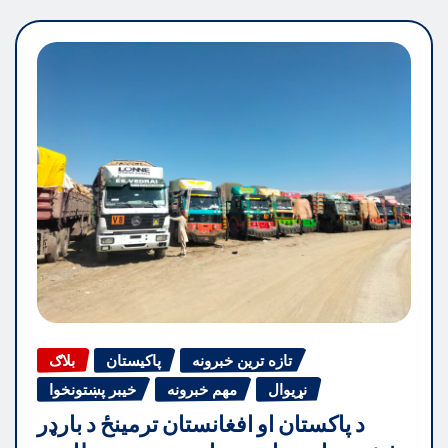
تازه ترین خبرونه
پاکیستان
بلاګ
نړیوال
مهم خبرونه
خیبر پښتونخوا
د پاکستان او افغانستان ترمینځ د بارډر