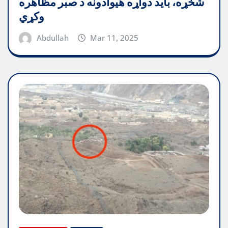
شخړه، باید دواړه هیوادونه د صبر مظاهره
وکړي
Abdullah
Mar 11, 2025