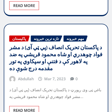
READ MORE
مهم خبرونه
تازه ترین خبرونه
پاکیستان
د پاکستان تحریک انصاف (پي ټي آی) د مشر
فواد چوهدري او شاه محمود قریشي په ضد
په لاهور کې د فتنې او سپکاوي په تور
مقدمه درج شوې ده
Abdullah
Mar 7, 2023
0
باغي ټی وی رپورټ د پاکستان تحریک انصاف (پي ټي آی) د
مشر فواد چوهدري او شاه محمود قریشي په…
READ MORE