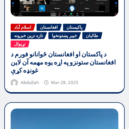
پاکیستان
افغانستان
اسلام آباد
طالبان
خیبر پښتونخوا
تازه ترین خبرونه
نړیوال
د پاکستان او افغانستان ځوانانو فورم د
افغانستان ستونزو په اړه یوه مهمه آن لاین
غونډه کړې
Abdullah
Mar 28, 2025