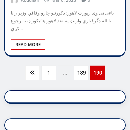
Abdullah
Mar 6, 2023
0
باغی ټی وی رپورټ لاهور: دکورنيو چارو وفاقي وزير رانا
ثناالله دگرفتاري وارنټ په ضد لاهور هائيکورټ ته رجوع
کړې…
READ MORE
Posts
1
…
189
190
pagination