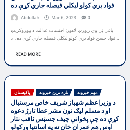
فواد بري کولو ليکلي فيصله جاري کړې ده
Abdullah
Mar 6, 2023
0
باغي ټي وي رپورټ لاهور: احتساب عدالت د بيوروکريټ
فواد حسن فواد بري کولو ليکلي فيصله جاري کړې ده۔ د…
READ MORE
مهم خبرونه
تازه ترین خبرونه
پاکیستان
د وزيراعظم شهباز شريف خاص مرستيال
او د مسلم ليګ نون مشر عطا تارڑ دعوه
کړې ده چې پخوانې چيف جسټس ثاقب نثار
اوس هم عمران خان ته په اسانتيا ورکولو