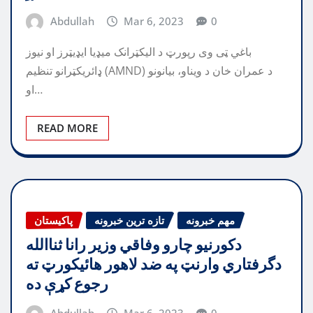
Abdullah
Mar 6, 2023
0
باغي ټی وی رپورټ د اليکټرانک ميډيا ايډيټرز او نيوز
ډائريکټرانو تنظيم (AMND) د عمران خان د ويناو، بيانونو
او…
READ MORE
مهم خبرونه
تازه ترین خبرونه
پاکیستان
دکورنيو چارو وفاقي وزير رانا ثناالله
دگرفتاري وارنټ په ضد لاهور هائيکورټ ته
رجوع کړې ده