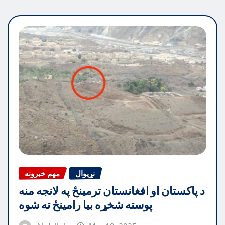
نړیوال
مهم خبرونه
د پاکستان او افغانستان ترمینځ په لانجه منه
پوسته شخړه بیا رامینځ ته شوه