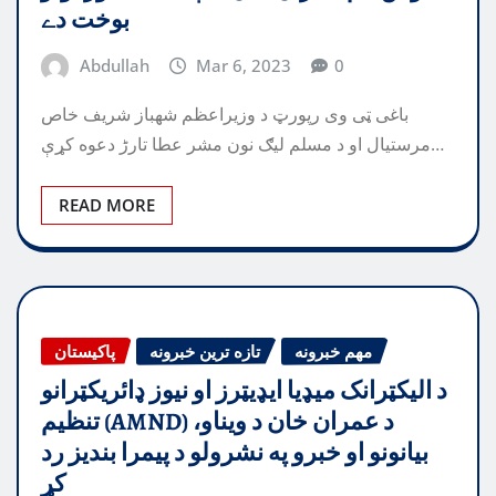
بوخت دے
Abdullah
Mar 6, 2023
0
باغی ټی وی رپورټ د وزيراعظم شهباز شريف خاص
مرستيال او د مسلم ليګ نون مشر عطا تارڑ دعوه کړې…
READ MORE
مهم خبرونه
تازه ترین خبرونه
پاکیستان
د اليکټرانک ميډيا ايډيټرز او نيوز ډائريکټرانو
تنظيم (AMND) د عمران خان د ويناو،
بيانونو او خبرو په نشرولو د پيمرا بنديز رد
کړ