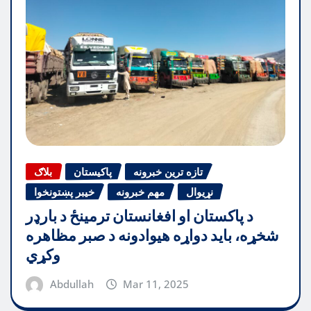
تازه ترین خبرونه
پاکیستان
بلاګ
نړیوال
مهم خبرونه
خیبر پښتونخوا
د پاکستان او افغانستان ترمینځ د بارډر
شخړه، باید دواړه هیوادونه د صبر مظاهره
وکړي
Abdullah
Mar 11, 2025