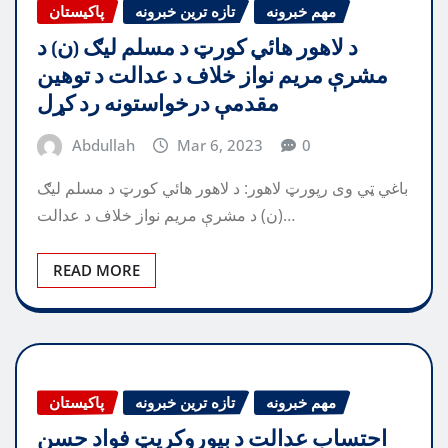
مهم خبرونه
تازه ترین خبرونه
پاکیستان
د لاهور هائي کورټ د مسلم ليګ (ن) د
مشرې مريم نواز خلاف د عدالت د توهين
مقدمې درخواستونه رد کړل
Abdullah
Mar 6, 2023
0
باغي ټي وی رپورټ لاهور: د لاهور هائي کورټ د مسلم ليګ
(ن) د مشرې مريم نواز خلاف د عدالت…
READ MORE
مهم خبرونه
تازه ترین خبرونه
پاکیستان
احتساب عدالت د بيوروکريټ فواد حسن