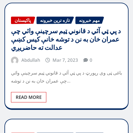
مهم خبرونه
تازه ترین خبرونه
پاکیستان
د پي ټي آئي د قانوني ټيم سرچينې وائي چې
عمران خان به نن د توشه خانې کيس کښې
عدالت ته حاضريږي
Abdullah
Mar 7, 2023
0
باغی ټی وی رپورټ د پي ټي آئي د قانوني ټيم سرچينې وائي
چې عمران خان به نن د توشه…
READ MORE