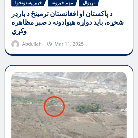
نړیوال
مهم خبرونه
خیبر پښتونخوا
د پاکستان او افغانستان ترمینځ د بارډر
شخړه، باید دواړه هیوادونه د صبر مظاهره
وکړي
Abdullah
Mar 11, 2025