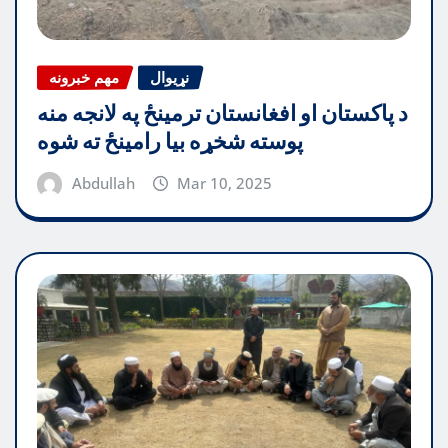
نړیوال
مهم خبرونه
د پاکستان او افغانستان ترمینځ په لانجه منه
پوسته شخړه بیا رامینځ ته شوه
Abdullah
Mar 10, 2025