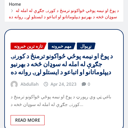
Home
د پوځ او نیمه پوځي ځواکونو ترمنځ د کورنۍ جګړې له امله له
سوډان څخه د بهرنیو دیپلوماتانو او اتباعو د ایستلو لړۍ روانه ده
نړیوال
مهم خبرونه
تازه ترین خبرونه
د پوځ او نیمه پوځي ځواکونو ترمنځ د کورنۍ
جګړې له امله له سوډان څخه د بهرنیو
دیپلوماتانو او اتباعو د ایستلو لړۍ روانه ده
Abdullah
Apr 24, 2023
0
باغي ټي وي رپورټ د پوځ او نیمه پوځي ځواکونو ترمنځ د
کورنۍ جګړې له امله له سوډان څخه د…
READ MORE