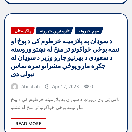
مهم خبرونه
تازه ترین خبرونه
پاکیستان
د سوډان په پلازمینه خرطوم کې د پوځ او
نیمه پوځي ځواکونو تر منځ له نښتو وروسته
د سعودي د بهرنیو چارو وزیر د سوډان له
جګړه مارو پوځي مشرانو سره تماس
نیولی دی
Abdullah
Apr 17, 2023
0
باغی ټی وی رپورټ د سوډان په پلازمینه خرطوم کې د پوځ
او نیمه پوځي ځواکونو تر منځ له نښتو…
READ MORE