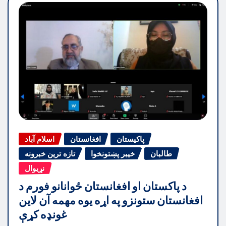
پاکیستان
افغانستان
اسلام آباد
طالبان
خیبر پښتونخوا
تازه ترین خبرونه
نړیوال
د پاکستان او افغانستان ځوانانو فورم د
افغانستان ستونزو په اړه یوه مهمه آن لاین
غونډه کړې