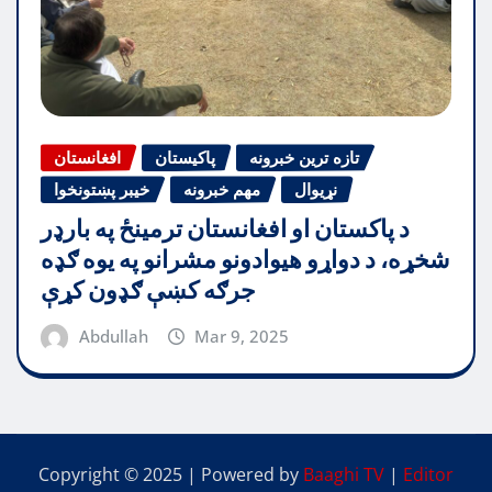
تازه ترین خبرونه
پاکیستان
افغانستان
نړیوال
مهم خبرونه
خیبر پښتونخوا
د پاکستان او افغانستان ترمینځ په بارډر
شخړه، د دواړو هیوادونو مشرانو په یوه ګډه
جرګه کښې ګډون کړې
Abdullah
Mar 9, 2025
Copyright © 2025 | Powered by
Baaghi TV
|
Editor