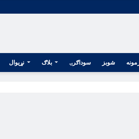
مونه
شوبز
سوداګرۍ
بلاګ
نړیوال