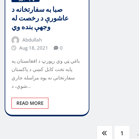
صبا به سفارتخانه د
عاشورې د رخصت له
وجهې بنده وي
Abdullah
Aug 18, 2021
0
باغي ټي وي رپورټ د افغانستان په
پایه تخت کابل کښې د پاکستان
سفارتخانې نه یوه مراسله جاري
شوې، د…
READ MORE
Posts
1