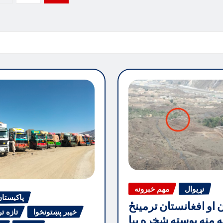
نړیوال
مهم خبرونه
پاکیستا
ن او افغانستان ترمینځ
خیبر پښتونخوا
تازه ت
جه منه پوسته شخړه بیا