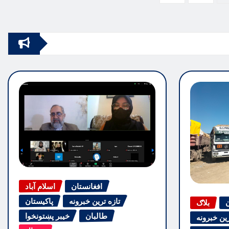
pagination
افغانستان
اسلام آباد
تازه ترین خبرونه
پاکیستان
ن
بلاګ
طالبان
خیبر پښتونخوا
رین خبرونه