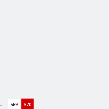
…
569
570