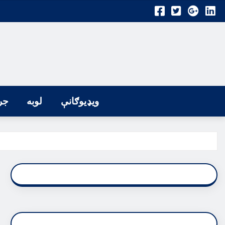
ویډیوګانې
لوبه
جر