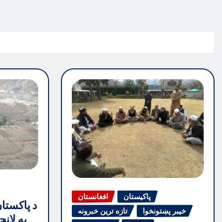
پاکیستان
افغانستان
د پاکستا
خیبر پښتونخوا
تازه ترین خبرونه
په لان