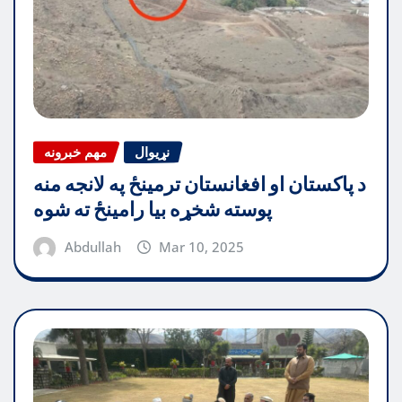
نړیوال
مهم خبرونه
د پاکستان او افغانستان ترمینځ په لانجه منه
پوسته شخړه بیا رامینځ ته شوه
Abdullah
Mar 10, 2025