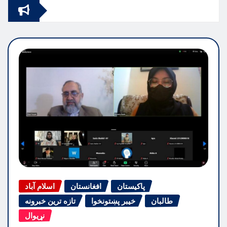
پاکیستان
افغانستان
اسلام آباد
طالبان
خیبر پښتونخوا
تازه ترین خبرونه
نړیوال