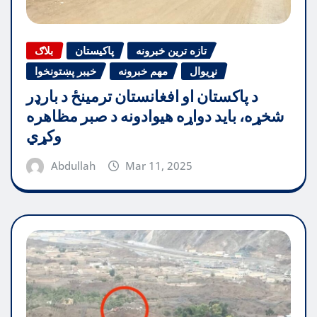
تازه ترین خبرونه
پاکیستان
بلاګ
نړیوال
مهم خبرونه
خیبر پښتونخوا
د پاکستان او افغانستان ترمینځ د بارډر
شخړه، باید دواړه هیوادونه د صبر مظاهره
وکړي
Abdullah
Mar 11, 2025