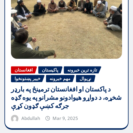
تازه ترین خبرونه
پاکیستان
افغانستان
نړیوال
مهم خبرونه
خیبر پښتونخوا
د پاکستان او افغانستان ترمینځ په بارډر
شخړه، د دواړو هیوادونو مشرانو په یوه ګډه
جرګه کښې ګډون کړې
Abdullah
Mar 9, 2025