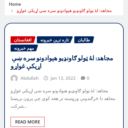
Home
مجاهد: لۀ ټولو ګاونډیو هېوادونو سره ښې اړیکې غواړو
طالبان
تازه ترین خبرونه
افغانستان
مهم خبرونه
مجاهد: لۀ ټولو ګاونډیو هېوادونو سره ښې
اړیکې غواړو
Abdullah
Jan 13, 2022
0
مجاهد: لۀ ټولو ګاونډیو هېوادونو سره ښې اړیکې غواړو
مجاهد دا څرګندونې وروسته تر هغه کوي چې پرون برېښنا
شرکت…
READ MORE