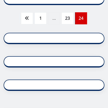
Posts
1
…
23
24
pagination