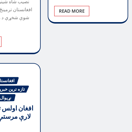
نصیب شاه شینوا
افغانستان ترمینځ 
READ MORE
شوې شخړې د هوا
افغانستا
تازه ترین خبرو
نړیوال
افغان اولس ت
لارې مرستې