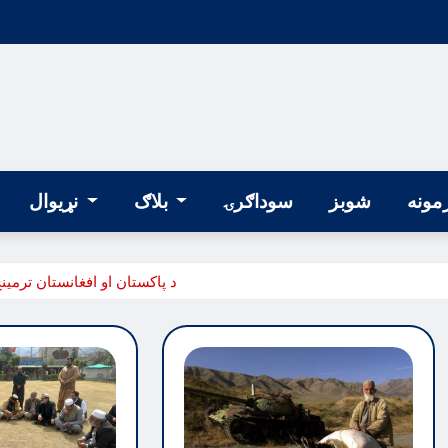
مونه
شوبز
سوداګرۍ
بلاګ
نړیوال
د پاکستان او افغانستان ترمین