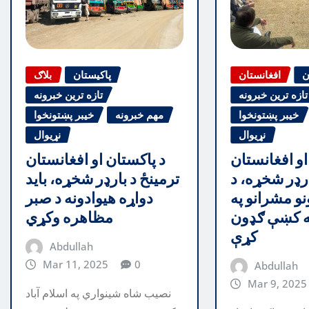
ن
افغانستان
پاکیستان
بلاګ
تازه ترین خبرونه
تازه ترین خبرونه
خیبر پښتونخوا
مهم خبرونه
خیبر پښتونخوا
نړیوال
نړیوال
او افغانستان
د پاکستان او افغانستان
ارډر شخړه، د
ترمینځ د بارډر شخړه، باید
نو مشرانو په
دواړه هیوادونه د صبر
ه کښې ګډون
مظاهره وکړي
کړې
Abdullah
Mar 11, 2025
0
Abdullah
Mar 9, 2025
نصیب شاه شینواري په اسلام آباد