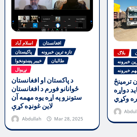
افغانستان
اسلام آباد
تازه ترین خبرونه
پاکیستان
ن
بلاګ
طالبان
خیبر پښتونخوا
رین خبرونه
نړیوال
هم خبرونه
د پاکستان او افغانستان
ن ترمینځ
ځوانانو فورم د افغانستان
ید دواړه
ستونزو په اړه یوه مهمه آن
ره وکړي
لاین غونډه کړې
Abdul
Abdullah
Mar 28, 2025