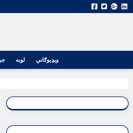
ویډیوګانې
لوبه
جر