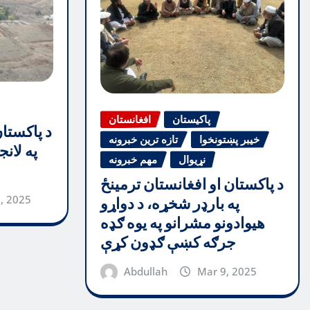
پاکیستان
افغانستان
د پاکستا
خیبر پښتونخوا
تازه ترین خبرونه
په لان
نړیوال
مهم خبرونه
د پاکستان او افغانستان ترمینځ
, 2025
په بارډر شخړه، د دواړو
هیوادونو مشرانو په یوه ګډه
جرګه کښې ګډون کړې
Abdullah
Mar 9, 2025