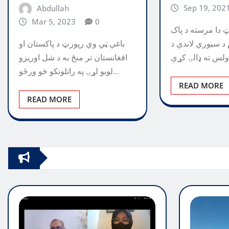
Sep 19, 202
Abdullah
Mar 5, 2023
0
 دا مرسته د پاک
 د سیوري لاندې د
باغي ټي وي رپورټ د پاکستان او
افغانستان تر منځ به د شل اوریزو
لوبو لړۍ په راتلونکو څو ورځو…
READ MORE
READ MORE