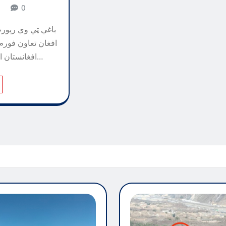
1
0
باغي ټي وي رپورټ
افغان تعاون فورم
افغانستان اولس ته ډالۍ کړې…