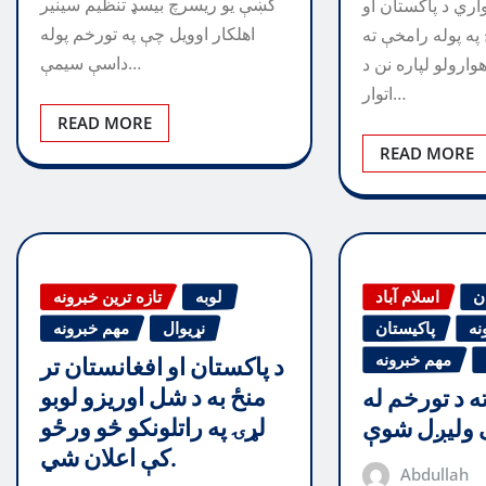
کښې یو ریسرچ بیسډ تنظیم سینیر
ري د پاکستان او
اهلکار اوویل چې په تورخم پوله
په پوله رامخې ته
داسې سیمې…
رولو لپاره نن د
اتوار…
READ MORE
READ MORE
ن
اسلام آباد
لوبه
تازه ترین خبرونه
نه
پاکیستان
نړیوال
مهم خبرونه
مهم خبرونه
د پاکستان او افغانستان تر
منځ به د شل اوریزو لوبو
ه د تورخم له
لړۍ په راتلونکو څو ورځو
 ولیږل شوې
کې اعلان شي.
Abdullah