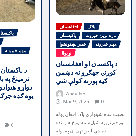
بلاګ
افغانستان
پاکیستا
تازه ترین خبرونه
پاکیستان
مهم خبرونه
خیبر پښتونخوا
مهم خبرونه
نړیوال
د پاکستان او افغانستان
د پاکستان 
کورنۍ جهګړو نه دښمن
ترمینځ په ب
ګټه پورته کولې شي
دواړو هیوادو
Abdullah
یوه ګډه جرګ
Mar 9, 2025
0
نصیب شاه شینواري پاک افغان پوله
تورخم نن په شپاړسمه ورځ هم بنده
0
ده چې له وجهې ی په پوله…