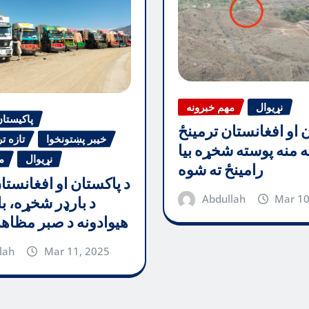
نړیوال
مهم خبرونه
پاکیستا
ن او افغانستان ترمینځ
خیبر پښتونخوا
تازه ت
جه منه پوسته شخړه بیا
نړیوال
م
رامینځ ته شوه
د پاکستان او افغانستا
Abdullah
Mar 10
د بارډر شخړه، با
هیوادونه د صبر مظاه
lah
Mar 11, 2025