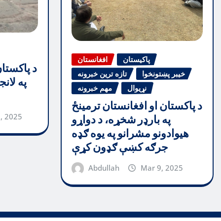
پاکیستان
افغانستان
د پاکستا
خیبر پښتونخوا
تازه ترین خبرونه
په لان
نړیوال
مهم خبرونه
د پاکستان او افغانستان ترمینځ
, 2025
په بارډر شخړه، د دواړو
هیوادونو مشرانو په یوه ګډه
جرګه کښې ګډون کړې
Abdullah
Mar 9, 2025