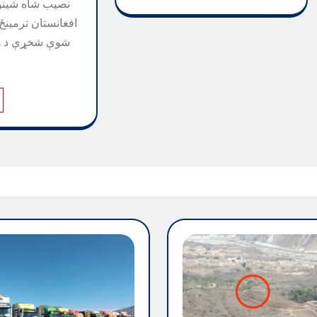
نصیب شاه شینوا
افغانستان ترمینځ 
شوې شخړې د هوا