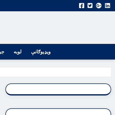
ویډیوګانې
لوبه
جر