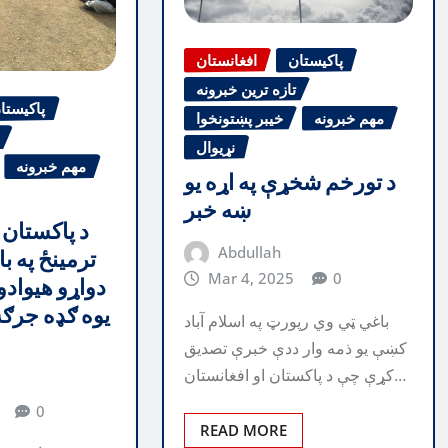
پاکیستان
افغانستان
تازه ترین خبرونه
پاکیستا
مهم خبرونه
خیبر پښتونخوا
نړیوال
مهم خبرونه
د تورخم شخړې په اړه یو
ښه خبر
د پاکستان 
Abdullah
ترمینځ په ب
Mar 4, 2025
0
دواړو هیوادو
یوه ګډه جرګ
باغي ټي وي رپورټ په اسلام آباد
کښې یو ذمه وار ددې خبرې تصدیق
کړې چې د پاکستان او افغانستان…
0
READ MORE