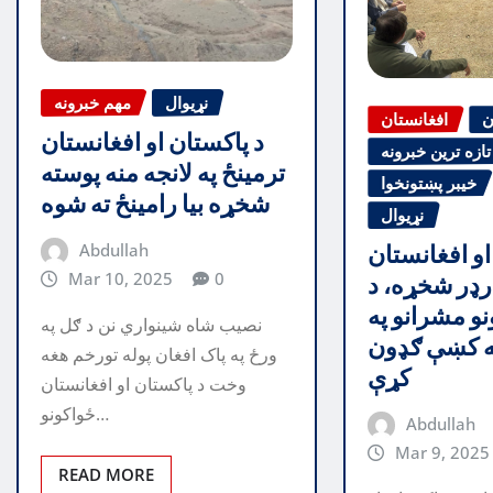
نړیوال
مهم خبرونه
ن
افغانستان
د پاکستان او افغانستان
تازه ترین خبرونه
ترمینځ په لانجه منه پوسته
خیبر پښتونخوا
شخړه بیا رامینځ ته شوه
نړیوال
Abdullah
او افغانستان
Mar 10, 2025
0
ارډر شخړه، د
نو مشرانو په
نصیب شاه شینواري نن د ګل په
ه کښې ګډون
ورځ په پاک افغان پوله تورخم هغه
کړې
وخت د پاکستان او افغانستان
ځواکونو…
Abdullah
Mar 9, 2025
READ MORE