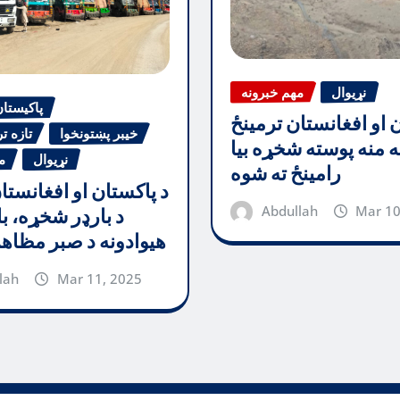
نړیوال
مهم خبرونه
پاکیستا
ن او افغانستان ترمینځ
خیبر پښتونخوا
تازه ت
جه منه پوسته شخړه بیا
نړیوال
م
رامینځ ته شوه
د پاکستان او افغانستا
Abdullah
Mar 10
د بارډر شخړه، با
هیوادونه د صبر مظاه
lah
Mar 11, 2025