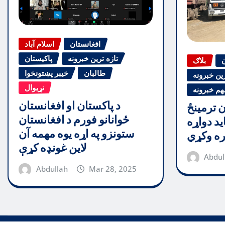
افغانستان
اسلام آباد
تازه ترین خبرونه
پاکیستان
ن
بلاګ
طالبان
خیبر پښتونخوا
رین خبرونه
نړیوال
هم خبرونه
د پاکستان او افغانستان
ن ترمینځ
ځوانانو فورم د افغانستان
ید دواړه
ستونزو په اړه یوه مهمه آن
ره وکړي
لاین غونډه کړې
Abdul
Abdullah
Mar 28, 2025