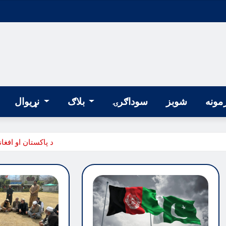
مونه
شوبز
سوداګرۍ
بلاګ
نړیوال
د پاکستان او افغ