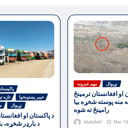
نړیوال
مهم خبرونه
پاکیستا
ن او افغانستان ترمینځ
خیبر پښتونخوا
تازه ت
جه منه پوسته شخړه بیا
نړیوال
م
رامینځ ته شوه
د پاکستان او افغانستا
Abdullah
Mar 10
د بارډر شخړه، با