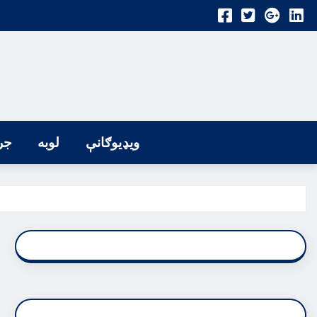
ویډیوګانې
لوبه
جر