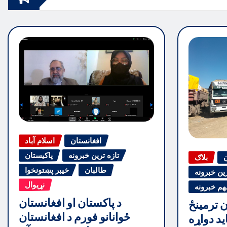
افغانستان
اسلام آباد
تازه ترین خبرونه
پاکیستان
ن
بلاګ
طالبان
خیبر پښتونخوا
رین خبرونه
نړیوال
هم خبرونه
د پاکستان او افغانستان
ن ترمینځ
ځوانانو فورم د افغانستان
ید دواړه