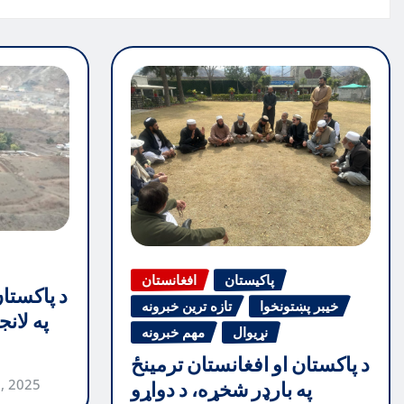
پاکیستان
افغانستان
د پاکستا
خیبر پښتونخوا
تازه ترین خبرونه
په لان
نړیوال
مهم خبرونه
د پاکستان او افغانستان ترمینځ
, 2025
په بارډر شخړه، د دواړو