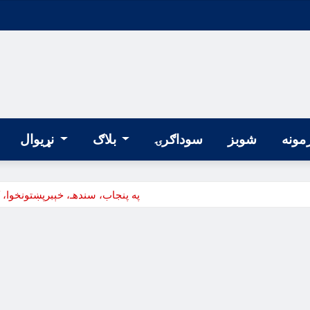
مونه
شوبز
سوداګرۍ
بلاګ
نړیوال
په پنجاب، سندهـ، خېبرپښتونخوا، 