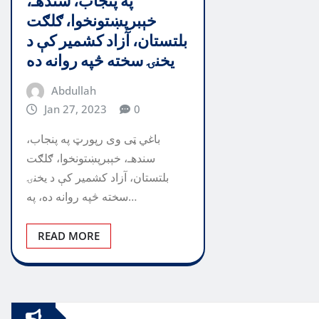
په پنجاب، سندهـ،
خېبرپښتونخوا، ګلګت
بلتستان، آزاد کشمیر کې د
یخنۍ سخته څپه روانه ده
Abdullah
Jan 27, 2023
0
باغي ټی وی رپورټ په پنجاب،
سندهـ، خېبرپښتونخوا، ګلګت
بلتستان، آزاد کشمیر کې د یخنۍ
سخته څپه روانه ده، په…
READ MORE