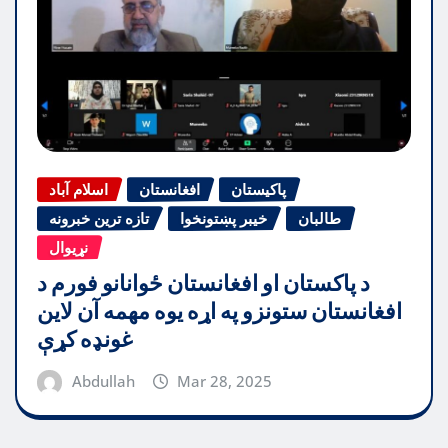
پاکیستان
افغانستان
اسلام آباد
طالبان
خیبر پښتونخوا
تازه ترین خبرونه
نړیوال
د پاکستان او افغانستان ځوانانو فورم د
افغانستان ستونزو په اړه یوه مهمه آن لاین
غونډه کړې
Abdullah
Mar 28, 2025