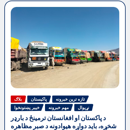
تازه ترین خبرونه
پاکیستان
بلاګ
نړیوال
مهم خبرونه
خیبر پښتونخوا
د پاکستان او افغانستان ترمینځ د بارډر
شخړه، باید دواړه هیوادونه د صبر مظاهره