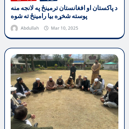
د پاکستان او افغانستان ترمینځ په لانجه منه
پوسته شخړه بیا رامینځ ته شوه
Abdullah
Mar 10, 2025