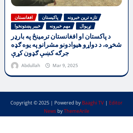
تازه ترین خبرونه
پاکیستان
افغانستان
نړیوال
مهم خبرونه
خیبر پښتونخوا
د پاکستان او افغانستان ترمینځ په بارډر
شخړه، د دواړو هیوادونو مشرانو په یوه ګډه
جرګه کښې ګډون کړې
Abdullah
Mar 9, 2025
Copyright © 2025 | Powered by
Baaghi TV
|
Editor
News
by
ThemeArile
中国人
پشتو
English
اردو