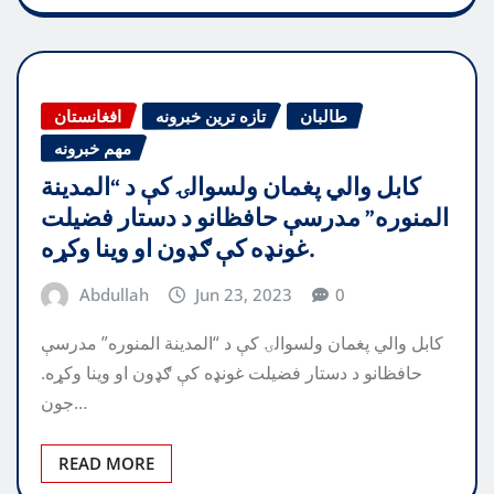
طالبان
تازه ترین خبرونه
افغانستان
مهم خبرونه
کابل والي پغمان ولسوالۍ کې د “المدینة
المنوره” مدرسې حافظانو د دستار فضیلت
غونډه کې ګډون او وینا وکړه.
Abdullah
Jun 23, 2023
0
کابل والي پغمان ولسوالۍ کې د “المدینة المنوره” مدرسې
حافظانو د دستار فضیلت غونډه کې ګډون او وینا وکړه.
جون…
READ MORE