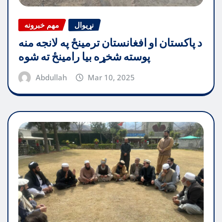
نړیوال
مهم خبرونه
د پاکستان او افغانستان ترمینځ په لانجه منه
پوسته شخړه بیا رامینځ ته شوه
Abdullah
Mar 10, 2025