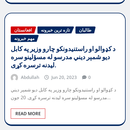
طالبان
تازه ترین خبرونه
افغانستان
مهم خبرونه
‏د کډوالو او راستنيدونکو چارو وزیر په کابل
دیو شمېر دیني مدرسو له مسؤلینو سره
لیدنه ترسره کړی.
Abdullah
Jun 20, 2023
0
‏د کډوالو او راستنيدونکو چارو وزیر په کابل دیو شمېر دیني
مدرسو له مسؤلینو سره لیدنه ترسره کړی. 20 جون…
READ MORE