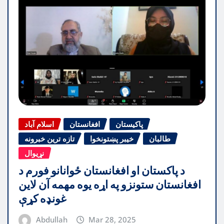
پاکیستان
افغانستان
اسلام آباد
طالبان
خیبر پښتونخوا
تازه ترین خبرونه
نړیوال
د پاکستان او افغانستان ځوانانو فورم د
افغانستان ستونزو په اړه یوه مهمه آن لاین
غونډه کړې
Abdullah
Mar 28, 2025