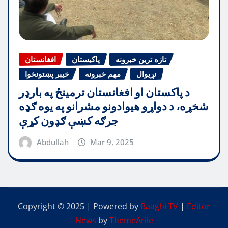
تازه ترین خبرونه
پاکیستان
افغانستان
نړیوال
مهم خبرونه
خیبر پښتونخوا
د پاکستان او افغانستان ترمینځ په بارډر
شخړه، د دواړو هیوادونو مشرانو په یوه ګډه
جرګه کښې ګډون کړې
Abdullah
Mar 9, 2025
Copyright © 2025 | Powered by
Baaghi TV
|
Editor
News
by
ThemeArile