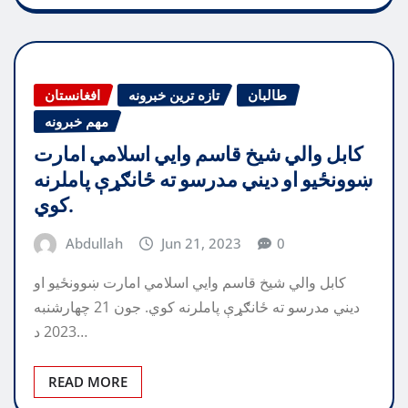
طالبان
تازه ترین خبرونه
افغانستان
مهم خبرونه
کابل والي شیخ قاسم وایي اسلامي امارت
ښوونځیو او دیني مدرسو ته ځانګړې پاملرنه
کوي.
Abdullah
Jun 21, 2023
0
کابل والي شیخ قاسم وایي اسلامي امارت ښوونځیو او
دیني مدرسو ته ځانګړې پاملرنه کوي. جون 21 چهارشنبه
2023 د…
READ MORE