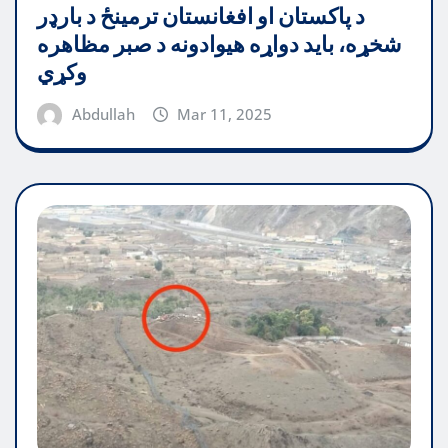
د پاکستان او افغانستان ترمینځ د بارډر
شخړه، باید دواړه هیوادونه د صبر مظاهره
وکړي
Abdullah
Mar 11, 2025